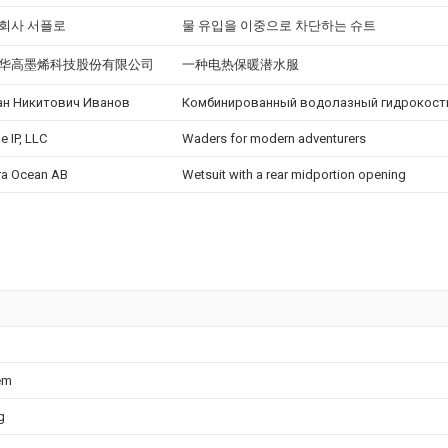
회사 서플로
물 유입을 이중으로 차단하는 슈트
华高墨烯科技股份有限公司
一种电热保暖潜水服
ан Никитович Иванов
Комбинированный водолазный гидрокос
e IP, LLC
Waders for modern adventurers
a Ocean AB
Wetsuit with a rear midportion opening
em
g