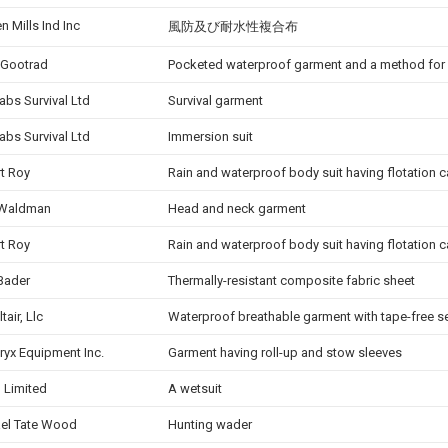
n Mills Ind Inc
風防及び耐水性複合布
 Gootrad
Pocketed waterproof garment and a method for
abs Survival Ltd
Survival garment
abs Survival Ltd
Immersion suit
t Roy
Rain and waterproof body suit having flotation c
 Waldman
Head and neck garment
t Roy
Rain and waterproof body suit having flotation c
Bader
Thermally-resistant composite fabric sheet
tair, Llc
Waterproof breathable garment with tape-free 
eryx Equipment Inc.
Garment having roll-up and stow sleeves
p Limited
A wetsuit
el Tate Wood
Hunting wader