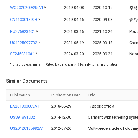
WO2020209395A1
*
2019-04-08
2020-10-15
주식
CN110001892B
*
2019-04-16
2020-09-08
青岛
RU2758231C1
*
2021-03-15
2021-10-26
Ром
US12250977B2
*
2021-05-19
2025-03-18
Chen
SE2450310A1
*
2024-03-20
2025-09-21
Noor
* Cited by examiner, † Cited by third party, ‡ Family to family citation
Similar Documents
Publication
Publication Date
Title
EA201800003A1
2018-06-29
Гидрокостюм
US8918915B2
2014-12-30
Garment with tethering syst
US20120185992A1
2012-07-26
Multi-piece article of clothin