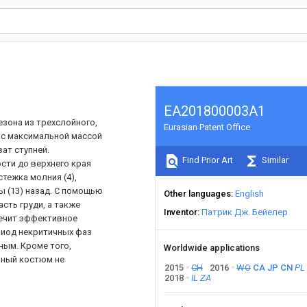
EA201800003A1
зона из трехслойного,
Eurasian Patent Office
 с максимальной массой
ват ступней.
Find Prior Art
Similar
сти до верхнего края
стежка молния (4),
ы (13) назад. С помощью
Other languages
English
сть груди, а также
Inventor
Патрик Дж. Бейелер
печит эффективное
риод некритичных фаз
ным. Кроме того,
Worldwide applications
анный костюм не
2015
CH
2016
WO
CA
JP
CN
PL
2018
IL
ZA