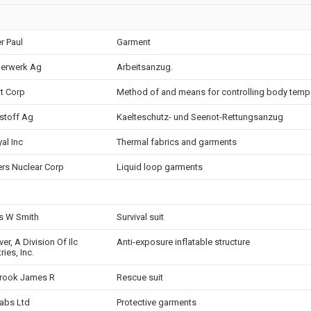
r Paul
Garment
erwerk Ag
Arbeitsanzug.
tt Corp
Method of and means for controlling body temp
stoff Ag
Kaelteschutz- und Seenot-Rettungsanzug
al Inc
Thermal fabrics and garments
rs Nuclear Corp
Liquid loop garments
s W Smith
Survival suit
ver, A Division Of Ilc
Anti-exposure inflatable structure
ries, Inc.
rook James R
Rescue suit
fabs Ltd
Protective garments