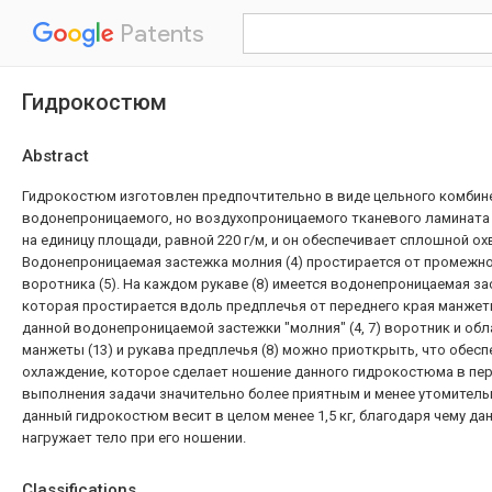
Patents
Гидрокостюм
Abstract
Гидрокостюм изготовлен предпочтительно в виде цельного комбине
водонепроницаемого, но воздухопроницаемого тканевого ламината
на единицу площади, равной 220 г/м, и он обеспечивает сплошной ох
Водонепроницаемая застежка молния (4) простирается от промежно
воротника (5). На каждом рукаве (8) имеется водонепроницаемая за
которая простирается вдоль предплечья от переднего края манжет
данной водонепроницаемой застежки "молния" (4, 7) воротник и обла
манжеты (13) и рукава предплечья (8) можно приоткрыть, что обес
охлаждение, которое сделает ношение данного гидрокостюма в пе
выполнения задачи значительно более приятным и менее утомитель
данный гидрокостюм весит в целом менее 1,5 кг, благодаря чему д
нагружает тело при его ношении.
Classifications