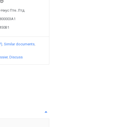
Г-Ниус Пте. Лтд.
1800003A1
4450B1
7)
Similar documents
ssier
Discuss