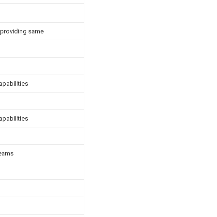
 providing same
apabilities
apabilities
seams