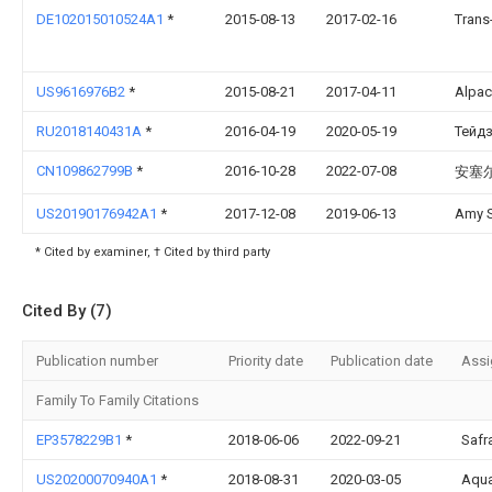
DE102015010524A1
*
2015-08-13
2017-02-16
Trans
US9616976B2
*
2015-08-21
2017-04-11
Alpac
RU2018140431A
*
2016-04-19
2020-05-19
Тейд
CN109862799B
*
2016-10-28
2022-07-08
安塞
US20190176942A1
*
2017-12-08
2019-06-13
Amy 
* Cited by examiner, † Cited by third party
Cited By (7)
Publication number
Priority date
Publication date
Assi
Family To Family Citations
EP3578229B1
*
2018-06-06
2022-09-21
Safr
US20200070940A1
*
2018-08-31
2020-03-05
Aqua