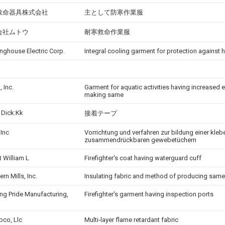
救命器具株式会社
主として防寒作業服
会社ムトウ
耐寒救命作業服
nghouse Electric Corp.
Integral cooling garment for protection against h
, Inc.
Garment for aquatic activities having increased 
making same
 Dick:Kk
接着テープ
 Inc
Vorrichtung und verfahren zur bildung einer kle
zusammendrückbaren gewebetüchern
ot William L
Firefighter's coat having waterguard cuff
rn Mills, Inc.
Insulating fabric and method of producing same
ng Pride Manufacturing,
Firefighter's garment having inspection ports
pco, Llc
Multi-layer flame retardant fabric