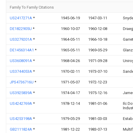
Family To Family Citations
US2417271A
*
1945-06-19
1947-03-11
Snyde
DE1822905U
*
1960-10-07
1960-12-08
Draeg
US3279201A
*
1964-05-11
1966-10-18
Garre
DE1456314A1
*
1965-05-11
1969-05-29
Glanz
US3608091A
*
1968-04-26
1971-09-28
Uniroy
US3744053A
*
1970-02-11
1973-07-10
Sande
JPS4736716U
*
1971-05-07
1972-12-23
US3925839A
*
1974-04-17
1975-12-16
Jame
US4242769A
*
1978-12-14
1981-01-06
Ilc Do
Indust
US4253198A
*
1979-05-29
1981-03-03
Estab
GB2111824A
*
1981-12-22
1983-07-13
Multi