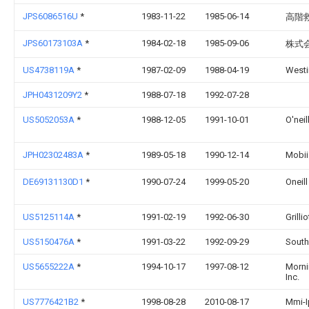
JPS6086516U
*
1983-11-22
1985-06-14
高階
JPS60173103A
*
1984-02-18
1985-09-06
株式
US4738119A
*
1987-02-09
1988-04-19
Westi
JPH0431209Y2
*
1988-07-18
1992-07-28
US5052053A
*
1988-12-05
1991-10-01
O'neill
JPH02302483A
*
1989-05-18
1990-12-14
Mobii
DE69131130D1
*
1990-07-24
1999-05-20
Oneill
US5125114A
*
1991-02-19
1992-06-30
Grilli
US5150476A
*
1991-03-22
1992-09-29
Southe
US5655222A
*
1994-10-17
1997-08-12
Morni
Inc.
US7776421B2
*
1998-08-28
2010-08-17
Mmi-I