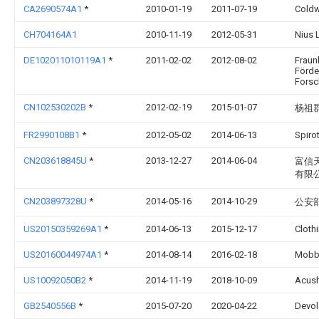
CA2690574A1
*
2010-01-19
2011-07-19
Coldw
CH704164A1
2010-11-19
2012-05-31
Nius 
DE102011010119A1
*
2011-02-02
2012-08-02
Fraun
Förde
Forsc
CN102530202B
*
2012-02-19
2015-01-07
杨祖
FR2990108B1
*
2012-05-02
2014-06-13
Spiro
CN203618845U
*
2013-12-27
2014-06-04
富信
有限
CN203897328U
*
2014-05-16
2014-10-29
公安
US20150359269A1
*
2014-06-13
2015-12-17
Clothi
US20160044974A1
*
2014-08-14
2016-02-18
Mobby
US10092050B2
*
2014-11-19
2018-10-09
Acus
GB2540556B
*
2015-07-20
2020-04-22
Devol