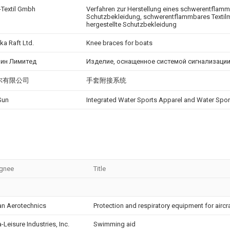
-Textil Gmbh
Verfahren zur Herstellung eines schwerentflammb
Schutzbekleidung, schwerentflammbares Textilm
hergestellte Schutzbekleidung
ka Raft Ltd.
Knee braces for boats
зин Лимитед
Изделие, оснащенное системой сигнализаци
尔有限公司
手套附接系统
Sun
Integrated Water Sports Apparel and Water Spo
gnee
Title
an Aerotechnics
Protection and respiratory equipment for aircra
-Leisure Industries, Inc.
Swimming aid