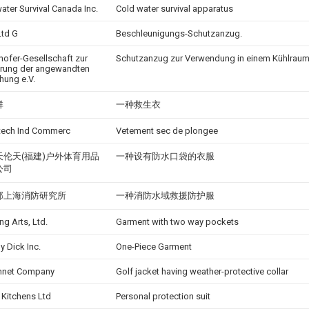
ater Survival Canada Inc.
Cold water survival apparatus
Ltd G
Beschleunigungs-Schutzanzug.
hofer-Gesellschaft zur
Schutzanzug zur Verwendung in einem Kühlrau
rung der angewandten
hung e.V.
群
一种救生衣
tech Ind Commerc
Vetement sec de plongee
天伦天(福建)户外体育用品
一种设有防水口袋的衣服
公司
部上海消防研究所
一种消防水域救援防护服
ng Arts, Ltd.
Garment with two way pockets
 Dick Inc.
One-Piece Garment
hnet Company
Golf jacket having weather-protective collar
 Kitchens Ltd
Personal protection suit