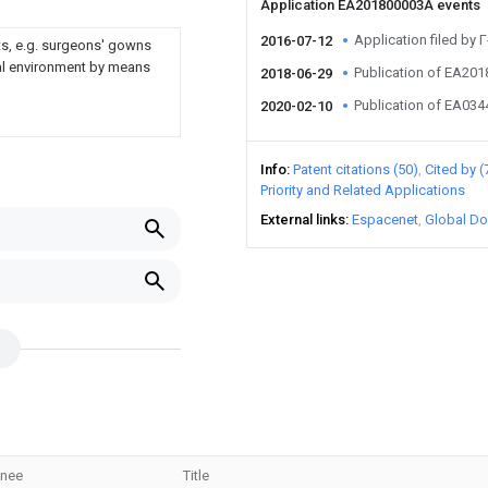
Application EA201800003A events
Application filed by 
2016-07-12
nts, e.g. surgeons' gowns
nal environment by means
Publication of EA20
2018-06-29
Publication of EA03
2020-02-10
Info
Patent citations (50)
Cited by (
Priority and Related Applications
External links
Espacenet
Global Do
gnee
Title