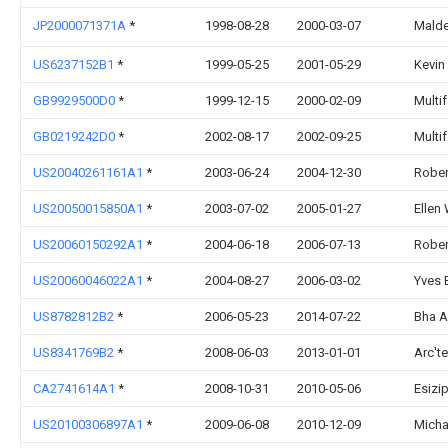
JP2000071371A
*
1998-08-28
2000-03-07
Malde
US6237152B1
*
1999-05-25
2001-05-29
Kevin
GB9929500D0
*
1999-12-15
2000-02-09
Multif
GB0219242D0
*
2002-08-17
2002-09-25
Multif
US20040261161A1
*
2003-06-24
2004-12-30
Rober
US20050015850A1
*
2003-07-02
2005-01-27
Ellen
US20060150292A1
*
2004-06-18
2006-07-13
Rober
US20060046022A1
*
2004-08-27
2006-03-02
Yves 
US8782812B2
*
2006-05-23
2014-07-22
Bha Al
US8341769B2
*
2008-06-03
2013-01-01
Arc't
CA2741614A1
*
2008-10-31
2010-05-06
Esizi
US20100306897A1
*
2009-06-08
2010-12-09
Micha