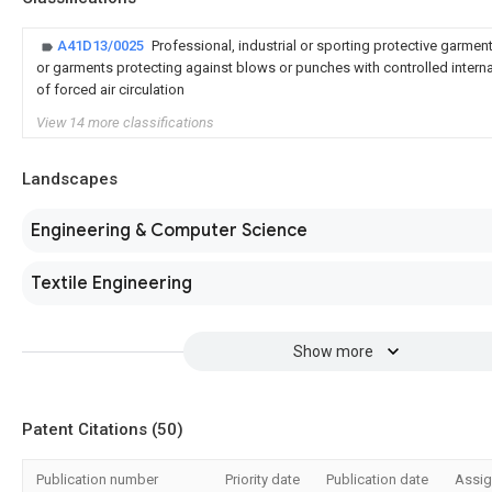
A41D13/0025
Professional, industrial or sporting protective garme
or garments protecting against blows or punches with controlled inter
of forced air circulation
View 14 more classifications
Landscapes
Engineering & Computer Science
Textile Engineering
Show more
Patent Citations (50)
Publication number
Priority date
Publication date
Assi