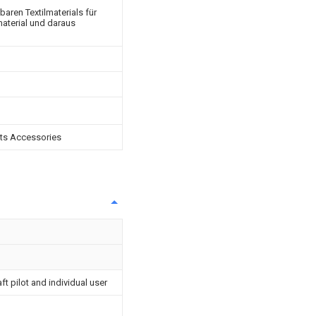
aren Textilmaterials für
aterial und daraus
и
rts Accessories
ft pilot and individual user