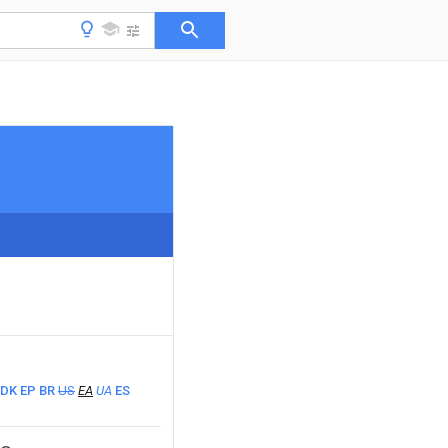
DK
EP
BR
US
EA
UA
ES