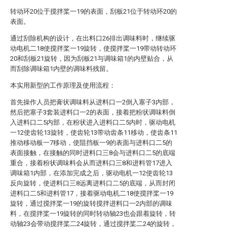
转动环20位于搅拌桨一19的表面，刮板21位于转动环20的
表面。
通过刮除机构的设计，在出料口26排出调味料时，继续驱
动电机二18使搅拌桨一19旋转，使搅拌桨一19带动转动环
20和刮板21旋转，因为刮板21与调味箱1的内壁贴合，从
而刮除调味箱1内壁的调味料残留。
本实用新型的工作原理及使用流程：
首先操作人员把膏状调味料从进料口一2倒入塞子3内部，
然后把塞子3套装进料口一2的表面，接着把粉状调味料倒
入进料口二5内部，在粉状进入进料口二5内时，驱动电机
一12使齿轮13旋转，使齿轮13带动齿条11移动，使齿条11
推动移动板一7移动，使阻挡板一9的表面与进料口二5的
表面接触，在接触的同时进料口三8会与进料口二5的底端
重合，接着粉状调味料会从而进料口三8和进料管17进入
调味箱1内部，在添加完成之后，驱动电机一12使齿轮13
反向旋转，使进料口三8远离进料口二5的底端，从而封闭
进料口二5和进料管17，接着驱动电机二18使搅拌桨一19
旋转，通过搅拌桨一19的旋转搅拌进料口一2内部的调味
料，在搅拌桨一19旋转的同时转动轴23也会跟着旋转，转
动轴23会带动搅拌桨二24旋转，通过搅拌桨二24的旋转，