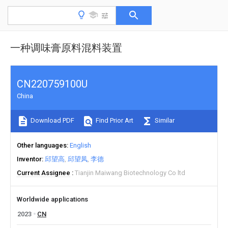
一种调味膏原料混料装置
CN220759100U
China
Download PDF
Find Prior Art
Similar
Other languages
English
Inventor
邱望高
邱望凤
李德
Current Assignee
Tianjin Maiwang Biotechnology Co ltd
Worldwide applications
2023
CN