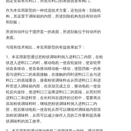
固定安装有出料口，所述出料口的表面设置有阀门。
作为本实用新型的一种优选技术方案，还包括有：刮除机
构，其设置于调味箱的内部，所述刮除机构包括有转动环
和刮板；
所述转动环位于搅拌桨一的表面，所述刮板位于转动环的
表面。
与现有技术相比，本实用新型的有益效果如下：
1、本实用新型通过把粉状调味料倒入进料口二内部，在粉
状进入进料口二内时，驱动电机一使齿轮旋转，使齿轮带
动齿条移动，使齿条推动移动板一移动，使阻挡板一的表
面与进料口二的表面接触，在接触的同时进料口三会与进
料口二的底端重合，接着粉状调味料会从而进料口三和进
料管进入调味箱内部，在添加完成之后，驱动电机一使齿
轮反向旋转，使进料口三远离进料口二的底端，从而封闭
进料口二和进料管，在长时间在搅拌的过程中，需要再次
添加粉状调味料时，继续把粉状调味料倒入进料口二内
部，然后驱动电机一使齿轮从而可以继续对调味箱内部添
加粉状调味料，从而可以减少操作人员的工作量和提高膏
状调味料的加工效率。
2、本实用新型通过驱动电机二使搅拌桨一旋转，通过搅拌