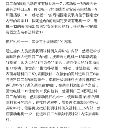
口二5的底端活动连接有移动板一7，移动板一7的表面开
设有进料口三8，移动板一7的顶端固定安装有阻挡板一9
和阻挡板二10，移动板一7的后端固定安装有位于固定盒6
内部的齿条11，固定盒6的前端固定安装有电机一12，电
机一12的表面输出端固定安装有齿轮13，移动板一7的底
端固定安装有进料管17；
搅拌机构一一，其设置于调味箱1的内部。
通过操作人员把膏状调味料倒入调味箱1内部，然后把粉状
调味料倒入进料口二5内部，接着通过电机一12驱动齿轮
13旋转，因为齿轮13与齿条11啮合，进而使齿轮13带动齿
条11移动，使齿条11推动移动板一7移动，使阻挡板一9的
表面与进料口二5的表面接触，在接触的同时进料口三8会
与进料口二5的底端重合，接着粉状调味料会通过进料口三
8和进料管17进入调味箱1内部，在调味料添加完毕之后，
驱动电机一12使齿轮13反向旋转，使进料口三8远离进料
口二5的底端，然后驱动搅拌机构一，使调味箱1内部的调
味料充分的结合，在搅拌过程中，需要再次添加其他粉状
调味料时，需要再次把粉状调味料倒入进料口二5内部，然
后驱动电机一12，使进料口二5继续对调味箱1内添加调味
料。