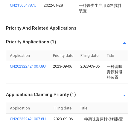
CN215654787U
2022-01-28
一种酱类生产用原料搅拌
装置
Priority And Related Applications
Priority Applications (1)
Application
Priority date
Filing date
Title
CN202322421007.8U
2023-09-06
2023-09-06
一种调味
膏原料混
料装置
Applications Claiming Priority (1)
Application
Filing date
Title
CN202322421007.8U
2023-09-06
一种调味膏原料混料装置