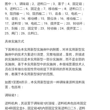
图中：1、调味箱；2、进料口一；3、塞子；4、固定箱；
5、进料口二；6、固定盒；7、移动板一；8、进料口三；
9、阻挡板一；10、阻挡板二；11、齿条；12、电机一；
13、齿轮；14、移动槽；15、限位块；16、移动板二；
17、进料管；18、电机二；19、搅拌桨一；20、转动环；
21、刮板；22、固定管；23、转动轴；24、搅拌桨二；
25、阀门；26、出料口。
具体实施方式
下面将结合本实用新型实施例中的附图，对本实用新型实
施例中的技术方案进行清楚、完整地描述，显然，所描述
的实施例仅仅是本实用新型一部分实施例，而不是全部的
实施例。基于本实用新型中的实施例，本领域普通技术人
员在没有做出创造性劳动前提下所获得的所有其他实施
例，都属于本实用新型保护的范围。
如图1至图6所示，本实用新型提供一种调味膏原料混料装
置，包括有：
调味箱1；
进料机构，其设置于调味箱1的顶端，进料机构包括有固定
箱4和固定盒6，固定箱4的内部固定安装进料口二5，进料