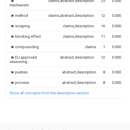
claims,abstract,description
25
0.000
mechanism
method
claims,abstract,description
12
0.000
scraping
claims,description
16
0.000
blocking effect
claims,description
11
0.000
compounding
claims
1
0.000
EU approved
abstract,description
12
0.000
seasoning
pasties
abstract,description
8
0.000
process
abstract,description
8
0.000
Show all concepts from the description section