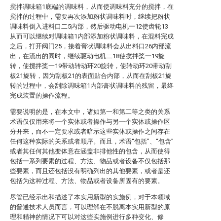
搅拌调味箱1底端的调味料，从而使调味料充分的搅拌，在
搅拌的过程中，需要再次添加粉状调味料时，继续把粉状
调味料倒入进料口二5内部，然后驱动电机一12使齿轮13
从而可以继续对调味箱1内部添加粉状调味料，在混料完成
之后，打开阀门25，接着膏状调味料会从出料口26内部流
出，在流出的同时，继续驱动电机二18使搅拌桨一19旋
转，使搅拌桨一19带动转动环20旋转，使转动环20带动刮
板21旋转，因为刮板21的表面贴合内部，从而在刮板21旋
转的过程中，会刮除调味箱1内部膏状调味料的残留，最终
完成装置的操作流程。
需要说明的是，在本文中，诸如第一和第二等之类的关系
术语仅仅用来将一个实体或者操作与另一个实体或操作区
分开来，而不一定要求或者暗示这些实体或操作之间存在
任何这种实际的关系或者顺序。而且，术语“包括”、“包含”
或者其任何其他变体意在涵盖非排他性的包含，从而使得
包括一系列要素的过程、方法、物品或者设备不仅包括那
些要素，而且还包括没有明确列出的其他要素，或者是还
包括为这种过程、方法、物品或者设备所固有的要素。
尽管已经示出和描述了本实用新型的实施例，对于本领域
的普通技术人员而言，可以理解在不脱离本实用新型的原
理和精神的情况下可以对这些实施例进行多种变化、修