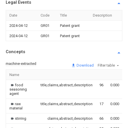
Legal Events
Date
Code
Title
Description
2024-04-12
GR01
Patent grant
2024-04-12
GR01
Patent grant
Concepts
machine-extracted
Download
Filter table
Name
food
title,claims,abstract,description
96
0.000
seasoning
agent
raw
title,claims,abstract,description
17
0.000
material
stirring
claims,abstract,description
66
0.000