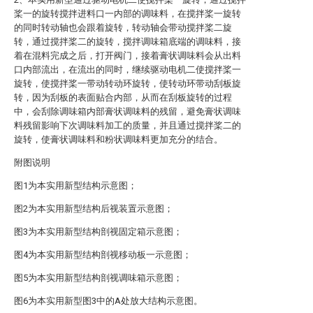
桨一的旋转搅拌进料口一内部的调味料，在搅拌桨一旋转
的同时转动轴也会跟着旋转，转动轴会带动搅拌桨二旋
转，通过搅拌桨二的旋转，搅拌调味箱底端的调味料，接
着在混料完成之后，打开阀门，接着膏状调味料会从出料
口内部流出，在流出的同时，继续驱动电机二使搅拌桨一
旋转，使搅拌桨一带动转动环旋转，使转动环带动刮板旋
转，因为刮板的表面贴合内部，从而在刮板旋转的过程
中，会刮除调味箱内部膏状调味料的残留，避免膏状调味
料残留影响下次调味料加工的质量，并且通过搅拌桨二的
旋转，使膏状调味料和粉状调味料更加充分的结合。
附图说明
图1为本实用新型结构示意图；
图2为本实用新型结构后视装置示意图；
图3为本实用新型结构剖视固定箱示意图；
图4为本实用新型结构剖视移动板一示意图；
图5为本实用新型结构剖视调味箱示意图；
图6为本实用新型图3中的A处放大结构示意图。