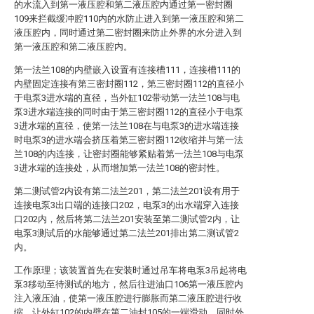
的水流入到第一液压腔和第二液压腔内通过第一密封圈
109来拦截缓冲腔110内的水防止进入到第一液压腔和第二
液压腔内，同时通过第二密封圈来防止外界的水分进入到
第一液压腔和第二液压腔内。
第一法兰108的内壁嵌入设置有连接槽111，连接槽111的
内壁固定连接有第三密封圈112，第三密封圈112的直径小
于电泵3进水端的直径，当外缸102带动第一法兰108与电
泵3进水端连接的同时由于第三密封圈112的直径小于电泵
3进水端的直径，使第一法兰108在与电泵3的进水端连接
时电泵3的进水端会挤压着第三密封圈112收缩并与第一法
兰108的内连接，让密封圈能够紧贴着第一法兰108与电泵
3进水端的连接处，从而增加第一法兰108的密封性。
第二测试管2内设有第二法兰201，第二法兰201设有用于
连接电泵3出口端的连接口202，电泵3的出水端穿入连接
口202内，然后将第二法兰201安装至第二测试管2内，让
电泵3测试后的水能够通过第二法兰201排出第二测试管2
内。
工作原理；该装置首先在安装时通过吊车将电泵3吊起将电
泵3移动至待测试的地方，然后往进油口106第一液压腔内
注入液压油，使第一液压腔进行膨胀而第二液压腔进行收
缩，让外缸102的内壁在第二油封105的一端滑动，同时外