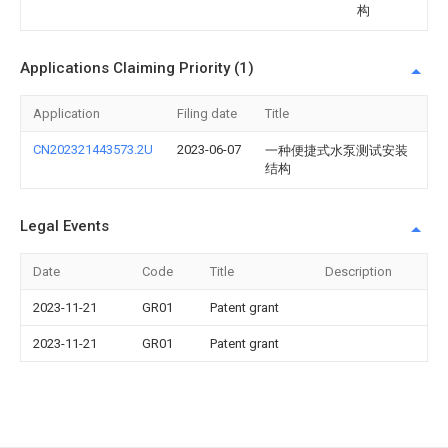
构
Applications Claiming Priority (1)
Application
Filing date
Title
CN202321443573.2U
2023-06-07
一种便捷式水泵测试安装
结构
Legal Events
Date
Code
Title
Description
2023-11-21
GR01
Patent grant
2023-11-21
GR01
Patent grant