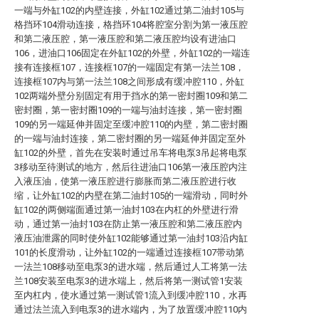
一端与外缸102的内壁连接，外缸102通过第二油封105与
格挡环104滑动连接，格挡环104将腔室分割为第一液压腔
和第二液压腔，第一液压腔和第二液压腔均设有进油口
106，进油口106固定在外缸102的外壁，外缸102的一端连
接有连接框107，连接框107的一端固定有第一法兰108，
连接框107内与第一法兰108之间形成有缓冲腔110，外缸
102两端外壁分别固定有用于挡水的第一密封圈109和第二
密封圈，第一密封圈109的一端与油封连接，第一密封圈
109的另一端延伸并固定至缓冲腔110的内壁，第二密封圈
的一端与油封连接，第二密封圈的另一端延伸并固定至外
缸102的外壁，首先在安装时通过吊车将电泵3吊起将电泵
3移动至待测试的地方，然后往进油口106第一液压腔内注
入液压油，使第一液压腔进行膨胀而第二液压腔进行收
缩，让外缸102的内壁在第二油封105的一端滑动，同时外
缸102的两侧端面通过第一油封103在内杠的外壁进行滑
动，通过第一油封103在防止第一液压腔和第二液压腔内
液压油泄露的同时使外缸102能够通过第一油封103沿内缸
101的长度滑动，让外缸102的一端通过连接框107带动第
一法兰108移动至电泵3的进水端，然后通过人工将第一法
兰108安装至电泵3的进水端上，然后将第一测试管1安装
至内杠内，使水通过第一测试管1流入到缓冲腔110，水再
通过法兰流入到电泵3的进水端内，为了放置缓冲腔110内