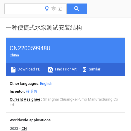
一种便捷式水泵测试安装结构
CN220059948U
China
Download PDF
Find Prior Art
Similar
Other languages
English
Inventor
赖明勇
Current Assignee
Shanghai Chuangke Pump Manufacturing Co
ltd
Worldwide applications
2023
CN