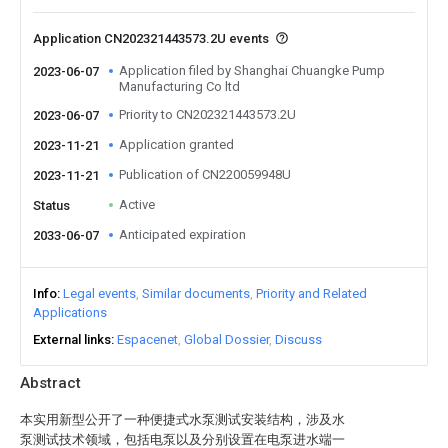
Application CN202321443573.2U events
Application filed by Shanghai Chuangke Pump
2023-06-07
Manufacturing Co ltd
Priority to CN202321443573.2U
2023-06-07
Application granted
2023-11-21
Publication of CN220059948U
2023-11-21
Active
Status
Anticipated expiration
2033-06-07
Info
Legal events
Similar documents
Priority and Related
Applications
External links
Espacenet
Global Dossier
Discuss
Abstract
本实用新型公开了一种便捷式水泵测试安装结构，涉及水
泵测试技术领域，包括电泵以及分别设置在电泵进水端一