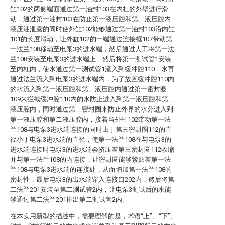
缸102的两侧端面通过第一油封103在内杠的外壁进行滑
动，通过第一油封103在防止第一液压腔和第二液压腔内
液压油泄露的同时使外缸102能够通过第一油封103沿内缸
101的长度滑动，让外缸102的一端通过连接框107带动第
一法兰108移动至电泵3的进水端，然后通过人工将第一法
兰108安装至电泵3的进水端上，然后将第一测试管1安装
至内杠内，使水通过第一测试管1流入到缓冲腔110，水再
通过法兰流入到电泵3的进水端内，为了放置缓冲腔110内
的水流入到第一液压腔和第二液压腔内通过第一密封圈
109来拦截缓冲腔110内的水防止进入到第一液压腔和第二
液压腔内，同时通过第二密封圈来防止外界的水分进入到
第一液压腔和第二液压腔内，接着当外缸102带动第一法
兰108与电泵3进水端连接的同时由于第三密封圈112的直
径小于电泵3进水端的直径，使第一法兰108在与电泵3的
进水端连接时电泵3的进水端会挤压着第三密封圈112收缩
并与第一法兰108的内连接，让密封圈能够紧贴着第一法
兰108与电泵3进水端的连接处，从而增加第一法兰108的
密封性，最后电泵3的出水端穿入连接口202内，然后将第
二法兰201安装至第二测试管2内，让电泵3测试后的水能
够通过第二法兰201排出第二测试管2内。
在本实用新型的描述中，需要理解的是，术语“上”、“下”、