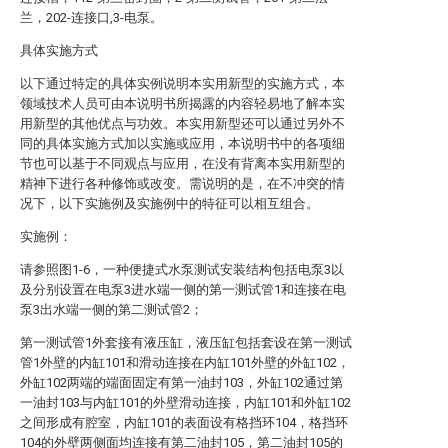
兰，202-连接口,3-电泵。
具体实施方式
以下通过特定的具体实例说明本实用新型的实施方式，本
领域技术人员可由本说明书所揭露的内容轻易地了解本实
用新型的其他优点与功效。本实用新型还可以通过另外不
同的具体实施方式加以实施或应用，本说明书中的各项细
节也可以基于不同观点与应用，在没有背离本实用新型的
精神下进行各种修饰或改变。需说明的是，在不冲突的情
况下，以下实施例及实施例中的特征可以相互组合。
实施例：
请参照图1-6，一种便捷式水泵测试安装结构包括电泵3以
及分别设置在电泵3进水端一侧的第一测试管1和连接在电
泵3出水端一侧的第二测试管2；
第一测试管1外套接有液压缸，液压缸包括套设在第一测试
管1外壁的内缸101和滑动连接在内缸101外壁的外缸102，
外缸102两端的端面固定有第一油封103，外缸102通过第
一油封103与内缸101的外壁滑动连接，内缸101和外缸102
之间形成有腔室，内缸101的表面设有格挡环104，格挡环
104的外壁两侧面均连接有第二油封105，第二油封105的