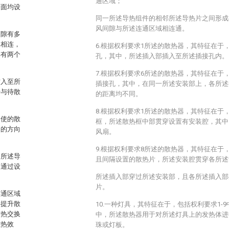
通区域；
表面均设
同一所述导热组件的相邻所述导热片之间形成
风间隙与所述连通区域相连通。
间隙有多
部相连，
6.根据权利要求1所述的散热器，其特征在于
具有两个
孔，其中，所述插入部插入至所述插接孔内。
7.根据权利要求6所述的散热器，其特征在于
插入至所
插接孔，其中，在同一所述安装部上，各所述
于与待散
的距离均不同。
8.根据权利要求1所述的散热器，其特征在于
。使的散
框，所述散热框中部贯穿设置有安装腔，其中
同的方向
风扇。
9.根据权利要求8所述的散热器，其特征在于
，所述导
且间隔设置的散热片，所述安装腔贯穿各所述
。通过设
所述插入部穿过所述安装部，且各所述插入部
片。
连通区域
件提升散
10.一种灯具，其特征在于，包括权利要求1-
的热交换
中，所述散热器用于对所述灯具上的发热体进
散热效
珠或灯板。