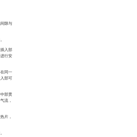
风间隙与
量。
述插入部
部进行安
，在同一
插入部可
框中部贯
造气流，
散热片，
片。