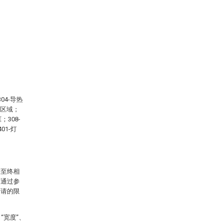
,304-导热
连通区域；
；308-
01-灯
始至终相
面通过参
申请的限
“宽度”、