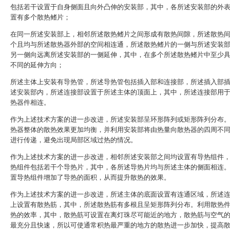
包括若干设置于自身侧面且向外凸伸的安装部，其中，各所述安装部的外
置有多个散热鳍片；
在同一所述安装部上，相邻所述散热鳍片之间形成有散热间隙，所述散热
个且均与所述散热器外部的空间相连通，所述散热鳍片的一侧与所述安装
另一侧向远离所述安装部的一侧延伸，其中，在多个所述散热鳍片中至少
不同的延伸方向；
所述主体上安装有导热管，所述导热管包括插入部和连接部，所述插入部
述安装部内，所述连接部设置于所述主体的顶面上，其中，所述连接部用
热器件相连。
作为上述技术方案的进一步改进，所述安装部呈环形阵列或矩形阵列分布
热器整体的散热效果更加均衡，并利用安装部将由热量向散热器的四周不
进行传递，避免出现局部区域过热的情况。
作为上述技术方案的进一步改进，相邻所述安装部之间均设置有导热组件
热组件包括若干个导热片，其中，各所述导热片均与所述主体的侧面相连
置导热组件增加了导热的面积，从而提升散热的效果。
作为上述技术方案的进一步改进，所述主体的底面设置有连通区域，所述
上设置有散热筋，其中，所述散热筋有多根且呈矩形阵列分布。利用散热
热的效率，其中，散热筋可设置在离灯珠尽可能近的地方，散热筋与空气
最充分且快速，所以可使通常积热最严重的地方的散热进一步加快，提高