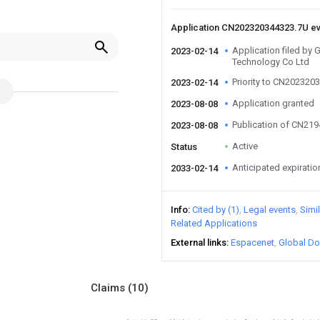
Application CN202320344323.7U e
Application filed by 
2023-02-14
Technology Co Ltd
Priority to CN202320
2023-02-14
Application granted
2023-08-08
Publication of CN21
2023-08-08
Active
Status
Anticipated expiratio
2033-02-14
Info
Cited by (1)
Legal events
Simi
Related Applications
External links
Espacenet
Global Do
Claims
(10)