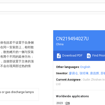
CN219494027U
主体包括若干设置于自身侧
China
；在同一安装部上，相邻散
通，散热鳍片的一侧与安装
Download PDF
Find Prior
具有两个不同的延伸方向；
内，连接部设置于主体的顶
且不会出现局部过热的情
Other languages
English
Inventor
廖易仑
张经琳
唐昌辉
苏
Current Assignee
Guilin Zhishen 
Ltd
ps or gas discharge lamps
Worldwide applications
2023
CN