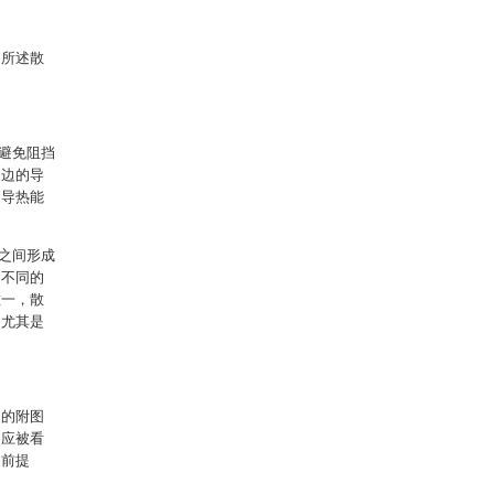
，所述散
避免阻挡
周边的导
的导热能
之间形成
向不同的
唯一，散
，尤其是
用的附图
不应被看
的前提