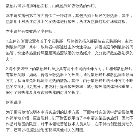
散热片可以增加导热面积，由此起到加强散热的作用。
本申请实施例第二方面提供了一种灯具，其包括如上所述的散热器，其中
热器用于对所述灯具上的发热体进行散热，所述发热体包括灯珠或灯板。
本申请的有益效果至少包括：
1.主体的侧面设置有若干个安装部，导热管的插入部插装在安装部内，由此
到散热间隙，其中，散热器中部通过主体快速导热，并借由延伸到散热器
热管，快速将热量传导至距离热源较远的散热鳍片，充分发挥散热器边缘
力；
2.每个安装部上的散热鳍片至少具有两个不同的延伸方向，且相邻散热鳍片
有散热间隙，如此，传递至散热器上的热量可通过散热鳍片和散热间隙导
方向，从而避免出现局部过热的情况，其中，由于散热鳍片的延伸方向不
热的空间利用更充分，也更利于提高散热效率，减小散热器的体积和重量
缩小了散热器及具有该散热器的灯具的长度。
附图说明
为了更清楚地说明本申请实施例的技术方案，下面将对实施例中所需要使
作简单地介绍，应当理解，以下附图仅示出了本申请的某些实施例，因此
作是对范围的限定，对于本领域普通技术人员来讲，在不付出创造性劳动
下，还可以根据这些附图获得其他相关的附图。