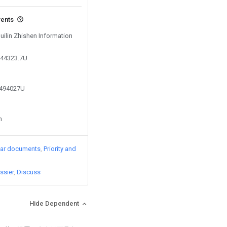
vents
Guilin Zhishen Information
344323.7U
9494027U
n
lar documents
Priority and
ssier
Discuss
Hide Dependent