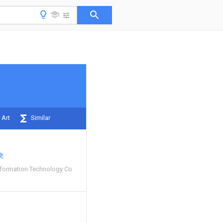
 Art
Similar
晓
Information Technology Co