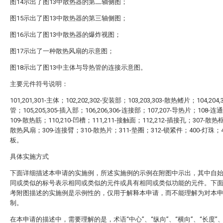
图14示出了图13中散热器的第二轴侧图；
图15示出了图13中散热器的第三轴侧图；
图16示出了图13中散热器的爆炸视图；
图17示出了一种散热风扇的示意图；
图18示出了图13中主体与导热管的连接示意图。
主要元件符号说明：
101,201,301-主体；102,202,302-安装部；103,203,303-散热鳍片；104,204
管；105,205,305-插入部；106,206,306-连接部；107,207-导热片；108-
109-散热筋；110,210-凹槽；111,211-接触面；112,212-插接孔；307-散热框
散热风扇；309-连接臂；310-散热片；311-垫圈；312-锁紧件；400-灯珠；4
板。
具体实施方式
下面详细描述本申请的实施例，所述实施例的示例在附图中示出，其中自
同或类似的标号表示相同或类似的元件或具有相同或类似功能的元件。下
考附图描述的实施例是示例性的，仅用于解释本申请，而不能理解为对本
制。
在本申请的描述中，需要理解的是，术语“中心”、“纵向”、“横向”、“长度”、