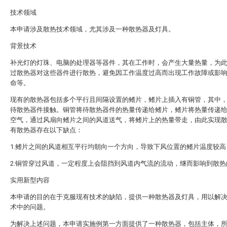
技术领域
本申请涉及散热技术领域，尤其涉及一种散热器及灯具。
背景技术
补光灯的灯珠、电脑的处理器等器件，其在工作时，会产生大量热量，为
过散热器对这些器件进行散热，避免因工作温度过高而出现工作故障或影
命等。
现有的散热器包括多个平行且间隔设置的鳍片，鳍片上插入有铜管，其中
待散热器件接触。铜管将待散热器件的热量传递给鳍片，鳍片将热量传递
空气，通过风扇向鳍片之间的风道送气，将鳍片上的热量带走，由此实现
有散热器存在以下缺点：
1.鳍片之间的风道相互平行均朝向一个方向，导致下风位置的鳍片温度较高
2.铜管穿过风道，一定程度上会阻挡到风道内气流的流动，继而影响到散热
实用新型内容
本申请的目的在于克服现有技术的缺陷，提供一种散热器及灯具，用以解
术中的问题。
为解决上述问题，本申请实施例第一方面提供了一种散热器，包括主体，