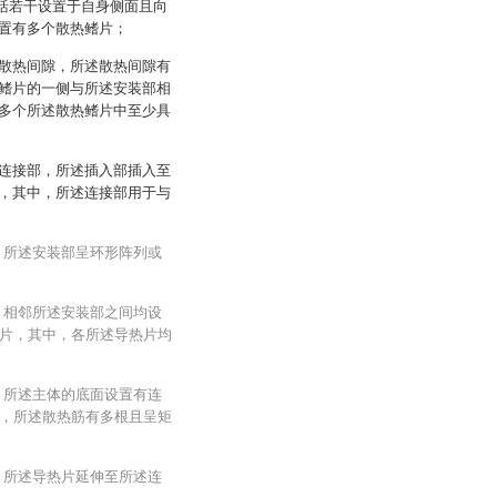
包括若干设置于自身侧面且向
置有多个散热鳍片；
散热间隙，所述散热间隙有
鳍片的一侧与所述安装部相
多个所述散热鳍片中至少具
连接部，所述插入部插入至
，其中，所述连接部用于与
，所述安装部呈环形阵列或
，相邻所述安装部之间均设
片，其中，各所述导热片均
，所述主体的底面设置有连
，所述散热筋有多根且呈矩
，所述导热片延伸至所述连