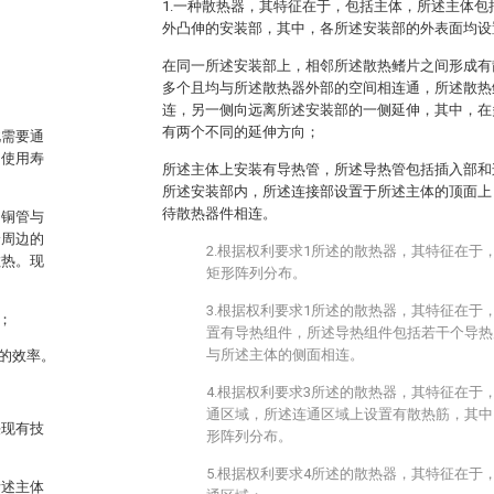
1.一种散热器，其特征在于，包括主体，所述主体
外凸伸的安装部，其中，各所述安装部的外表面均设
在同一所述安装部上，相邻所述散热鳍片之间形成有
多个且均与所述散热器外部的空间相连通，所述散热
连，另一侧向远离所述安装部的一侧延伸，其中，在
有两个不同的延伸方向；
此需要通
响使用寿
所述主体上安装有导热管，所述导热管包括插入部和
所述安装部内，所述连接部设置于所述主体的顶面上
待散热器件相连。
，铜管与
给周边的
2.根据权利要求1所述的散热器，其特征在于
散热。现
矩形阵列分布。
3.根据权利要求1所述的散热器，其特征在于
；
置有导热组件，所述导热组件包括若干个导热
与所述主体的侧面相连。
的效率。
4.根据权利要求3所述的散热器，其特征在于
通区域，所述连通区域上设置有散热筋，其中
决现有技
形阵列分布。
5.根据权利要求4所述的散热器，其特征在于
所述主体