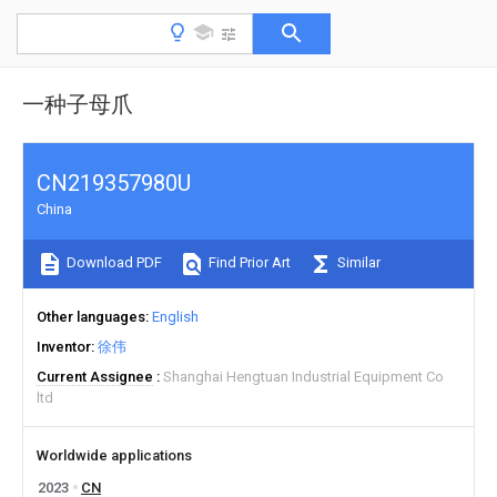
一种子母爪
CN219357980U
China
Download PDF
Find Prior Art
Similar
Other languages
English
Inventor
徐伟
Current Assignee
Shanghai Hengtuan Industrial Equipment Co
ltd
Worldwide applications
2023
CN