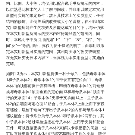
构、比例、大小等，均仅用以配合说明书所揭示的内容，
以供熟悉此技术的人士了解与阅读，并非用以限定本实用
新型可实施的限定条件，故不具技术上的实质意义，任何
结构的修饰、比例关系的改变或大小的调整，在不影响本
实用新型所能产生的功效及所能达成的目的下，均应仍落
在本实用新型所揭示的技术内容得能涵盖的范围内。同
时，本说明书中所引用的如“上”、“下”、“左”、“右”、“中
间”及“一”等的用语，亦仅为便于叙述的明了，而非用以限
定本实用新型可实施的范围，其相对关系的改变或调整，
在无实质变更技术内容下，当亦视为本实用新型可实施的
范畴。
如图1-3所示，本实用新型提供一种子母爪，包括母爪本体
1和子爪本体2；母爪本体1的底部设置有定位面11，母爪
本体1的顶部前侧开设有凹槽，凹槽在母爪本体1的前端形
成与母爪本体1顶面垂直的定心面13和与母爪本体1顶面平
行的支承面14；子爪本体2支撑于支承面14上，且子爪本
体2的后端面与定心面13贴合，子爪本体2上自上而下穿设
有螺栓，螺栓下端向下穿出子爪本体2的内部与母爪本体1
螺纹配合；将卡爪分为母爪本体1和子爪本体2两部分，其
中子爪本体2通过螺栓连接在母爪本体1上用于夹持和配合
工件，可以直接更换子爪本体2来解决卡爪磨损的问题，也
可以直接更换子爪本体2来适应不同形状工件的夹持，降低