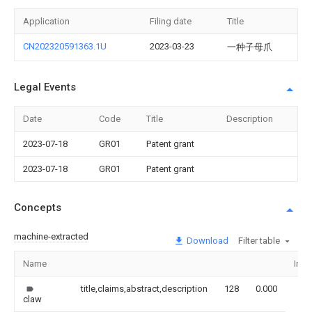
Application
Filing date
Title
CN202320591363.1U
2023-03-23
一种子母爪
Legal Events
Date
Code
Title
Description
2023-07-18
GR01
Patent grant
2023-07-18
GR01
Patent grant
Concepts
machine-extracted
Download
Filter table
Name
Ima
title,claims,abstract,description
128
0.000
claw