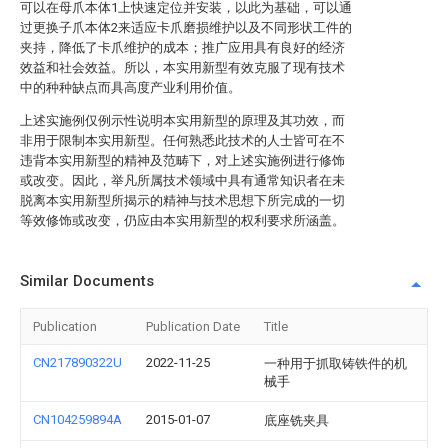
可以在母爪本体1上快速定位并安装，以此为基础，可以通
过更换子爪本体2来适应卡爪磨损维护以及不同形状工件的
夹持，降低了卡爪维护的成本；推广应用具有良好的经济
效益和社会效益。所以，本实用新型有效克服了现有技术
中的种种缺点而具高度产业利用价值。
上述实施例仅例示性说明本实用新型的原理及其功效，而
非用于限制本实用新型。任何熟悉此技术的人士皆可在不
违背本实用新型的精神及范畴下，对上述实施例进行修饰
或改变。因此，举凡所属技术领域中具有通常知识者在未
脱离本实用新型所揭示的精神与技术思想下所完成的一切
等效修饰或改变，仍应由本实用新型的权利要求所涵盖。
Similar Documents
Publication
Publication Date
Title
CN217890322U
2022-11-25
一种用于抓取铸铁件的机
械手
CN104259894A
2015-01-07
底座铣夹具