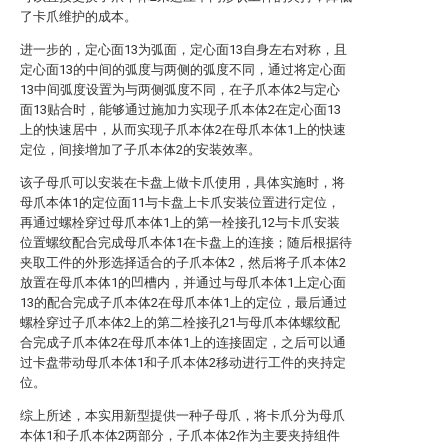
了卡爪维护的成本。
进一步的，定心面13为弧面，定心面13自身左右对称，且
定心面13的中间的弧度与两侧的弧度不同，通过将定心面
13中间弧度设置为与两侧弧度不同，在子爪本体2与定心
面13贴合时，能够通过施加力实现子爪本体2在定心面13
上的快速居中，从而实现子爪本体2在母爪本体1上的快速
定位，间接增加了子爪本体2的安装效率。
该子母爪可以安装在卡盘上做卡爪使用，具体实施时，将
母爪本体1的定位面11与卡盘上卡爪安装位置进行定位，
再通过螺栓穿过母爪本体1上的第一栓接孔12与卡爪安装
位置螺纹配合完成母爪本体1在卡盘上的连接；随后根据待
夹取工件的外形选择适合的子爪本体2，然后将子爪本体2
放置在母爪本体1的凹槽内，并通过与母爪本体1上定心面
13的配合完成子爪本体2在母爪本体1上的定位，最后通过
螺栓穿过子爪本体2上的第二栓接孔21与母爪本体螺纹配
合完成子爪本体2在母爪本体1上的连接固定，之后可以通
过卡盘带动母爪本体1和子爪本体2移动进行工件的夹持定
位。
综上所述，本实用新型提供一种子母爪，将卡爪分为母爪
本体1和子爪本体2两部分，子爪本体2作为主要夹持组件