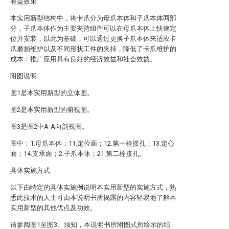
有益效果
本实用新型结构中，将卡爪分为母爪本体和子爪本体两部
分，子爪本体作为主要夹持组件可以在母爪本体上快速定
位并安装，以此为基础，可以通过更换子爪本体来适应卡
爪磨损维护以及不同形状工件的夹持，降低了卡爪维护的
成本；推广应用具有良好的经济效益和社会效益。
附图说明
图1是本实用新型的立体图。
图2是本实用新型的俯视图。
图3是图2中A-A向剖视图。
图中：1.母爪本体；11.定位面；12.第一栓接孔；13.定心
面；14.支承面；2.子爪本体；21.第二栓接孔。
具体实施方式
以下由特定的具体实施例说明本实用新型的实施方式，熟
悉此技术的人士可由本说明书所揭露的内容轻易地了解本
实用新型的其他优点及功效。
请参阅图1至图3。须知，本说明书所附图式所绘示的结