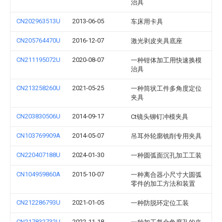
治具
CN202963513U
2013-06-05
车床用卡具
CN205764470U
2016-12-07
激光剥皮夹具底座
CN211195072U
2020-08-07
一种钳体加工用快速换模
治具
CN213258260U
2021-05-25
一种筒状工件多角度定位
夹具
CN203830506U
2014-09-17
Ct镜头铆钉冲模夹具
CN103769909A
2014-05-07
吊耳外轮廓铣削专用夹具
CN220407188U
2024-01-30
一种圆弧面沉孔加工工装
CN104959860A
2015-10-07
一种离合器小尺寸大圆弧
零件的加工方法和装置
CN212286793U
2021-01-05
一种防脱环定位工装
CN217832732U
2022-11-18