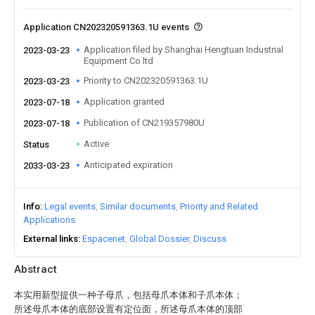
Application CN202320591363.1U events
Application filed by Shanghai Hengtuan Industrial
2023-03-23
Equipment Co ltd
Priority to CN202320591363.1U
2023-03-23
Application granted
2023-07-18
Publication of CN219357980U
2023-07-18
Active
Status
Anticipated expiration
2033-03-23
Info
Legal events
Similar documents
Priority and Related
Applications
External links
Espacenet
Global Dossier
Discuss
Abstract
本实用新型提供一种子母爪，包括母爪本体和子爪本体；
所述母爪本体的底部设置有定位面，所述母爪本体的顶部