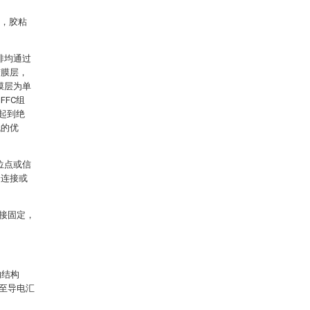
m，胶粘
排均通过
胶膜层，
膜层为单
FC组
起到绝
低的优
位点或信
合连接或
插接固定，
的结构
接至导电汇