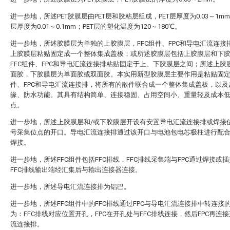
进一步地，所述PET胶膜层由PET层和胶粘层组成，PET层厚度为0.03～1m
层厚度为0.01～0.1mm；PET层的塑化温度为120～180℃。
进一步地，所述胶膜层为单独的上胶膜层，FFC组件、FPC和导电汇流连接
上胶膜层粘贴固定成一个整体集成盖板；或所述胶膜层包括上胶膜层和下
FFC组件、FPC和导电汇流连接排粘贴固定于上、下胶膜层之间；所述上胶
面胶，下胶膜层为单面胶或双面胶。本实用新型胶膜层主要作用是粘贴固定F
件、FPC和导电汇流连接排，将所有的散件联合成一个整体集成盖板，以及
缘、防水功能。其具有结构简单、连接稳固、占用空间小、重量轻及成本
点。
进一步地，所述上胶膜层和/或下胶膜层开设有安置导电汇流连接排或焊接
号采集位点的开口。导电汇流连接排通过该开口与电池包电芯极柱进行配
焊接。
进一步地，所述FFC组件包括FFC排线，FFC排线采集端与FPC通过焊接或
FFC排线输出端经汇集后与输出连接器连接。
进一步地，所述导电汇流连接排为铝巴。
进一步地，所述FFC组件中的FFC排线通过FPC与导电汇流连接排中转连接
为：FFC排线对应位置开孔，FPC在开孔处与FFC排线连接，然后FPC再连
流连接排。