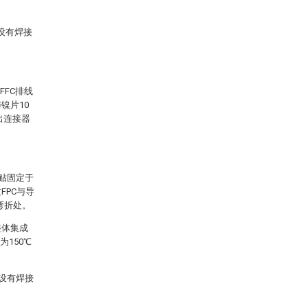
设有焊接
FFC排线
镍片10
出连接器
粘贴固定于
FPC与导
弯折处。
整体集成
为150℃
设有焊接