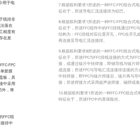
少用于电
7.根据权利要求1所述的一种FFC-FPC组合
征在于，所述导电汇流连接排为铝巴。
于线排非
8.根据权利要求1所述的一种FFC-FPC组合
无法落在
征在于，所述FFC组件中的FFC排线通过FP
工精度有
结构为：FFC排线对应位置开孔，FPC在开孔处
存在差
再连接至导电汇流连接排。
9.根据权利要求8所述的一种FFC-FPC组合
征在于，所述FPC与FFC排线连接的方式为FF
接，或通过镍片中转焊接，即铜导线与镍片焊
C-FPC
成连接；所述FPC与导电汇流连接排连接的
简单胶膜
中转焊接，即FPC与镍片焊接后，镍片再与
盖板，具
接；所述焊接方式采用超声波焊接、锡焊或激
接中采用
另外，将
10.根据权利要求1所述的一种FFC-FPC组
特征在于，所述FPC中内置保险丝。
FFC组
连接排中