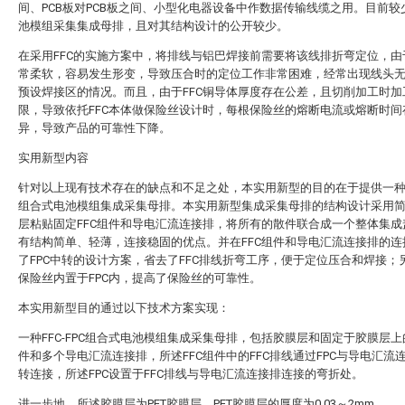
间、PCB板对PCB板之间、小型化电器设备中作数据传输线缆之用。目前较
池模组采集集成母排，且对其结构设计的公开较少。
在采用FFC的实施方案中，将排线与铝巴焊接前需要将该线排折弯定位，由
常柔软，容易发生形变，导致压合时的定位工作非常困难，经常出现线头
预设焊接区的情况。而且，由于FFC铜导体厚度存在公差，且切削加工时加
限，导致依托FFC本体做保险丝设计时，每根保险丝的熔断电流或熔断时间
异，导致产品的可靠性下降。
实用新型内容
针对以上现有技术存在的缺点和不足之处，本实用新型的目的在于提供一种FF
组合式电池模组集成采集母排。本实用新型集成采集母排的结构设计采用
层粘贴固定FFC组件和导电汇流连接排，将所有的散件联合成一个整体集成
有结构简单、轻薄，连接稳固的优点。并在FFC组件和导电汇流连接排的连
了FPC中转的设计方案，省去了FFC排线折弯工序，便于定位压合和焊接；
保险丝内置于FPC内，提高了保险丝的可靠性。
本实用新型目的通过以下技术方案实现：
一种FFC-FPC组合式电池模组集成采集母排，包括胶膜层和固定于胶膜层上的
件和多个导电汇流连接排，所述FFC组件中的FFC排线通过FPC与导电汇流
转连接，所述FPC设置于FFC排线与导电汇流连接排连接的弯折处。
进一步地，所述胶膜层为PET胶膜层，PET胶膜层的厚度为0.03～2mm。