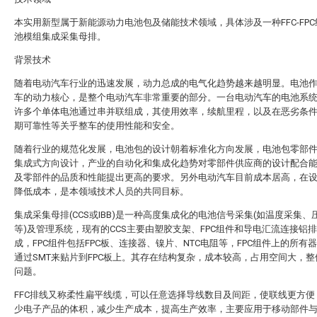
本实用新型属于新能源动力电池包及储能技术领域，具体涉及一种FFC-FP
池模组集成采集母排。
背景技术
随着电动汽车行业的迅速发展，动力总成的电气化趋势越来越明显。电池
车的动力核心，是整个电动汽车非常重要的部分。一台电动汽车的电池系
许多个单体电池通过串并联组成，其使用效率，续航里程，以及在恶劣条
期可靠性等关乎整车的使用性能和安全。
随着行业的规范化发展，电池包的设计朝着标准化方向发展，电池包零部
集成式方向设计，产业的自动化和集成化趋势对零部件供应商的设计配合
及零部件的品质和性能提出更高的要求。另外电动汽车目前成本居高，在
降低成本，是本领域技术人员的共同目标。
集成采集母排(CCS或IBB)是一种高度集成化的电池信号采集(如温度采集、
等)及管理系统，现有的CCS主要由塑胶支架、FPC组件和导电汇流连接铝排
成，FPC组件包括FPC板、连接器、镍片、NTC电阻等，FPC组件上的所有
通过SMT来贴片到FPC板上。其存在结构复杂，成本较高，占用空间大，
问题。
FFC排线又称柔性扁平线缆，可以任意选择导线数目及间距，使联线更方便
少电子产品的体积，减少生产成本，提高生产效率，主要应用于移动部件