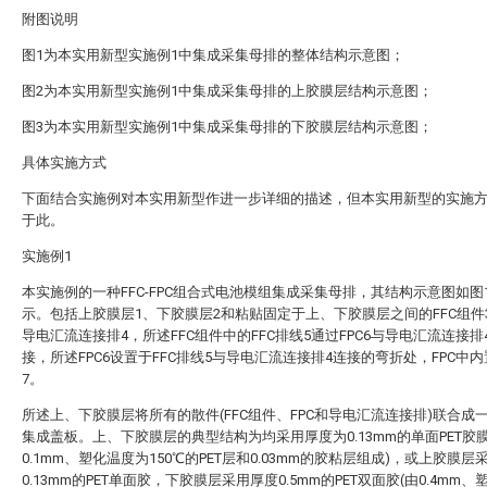
附图说明
图1为本实用新型实施例1中集成采集母排的整体结构示意图；
图2为本实用新型实施例1中集成采集母排的上胶膜层结构示意图；
图3为本实用新型实施例1中集成采集母排的下胶膜层结构示意图；
具体实施方式
下面结合实施例对本实用新型作进一步详细的描述，但本实用新型的实施
于此。
实施例1
本实施例的一种FFC-FPC组合式电池模组集成采集母排，其结构示意图如图
示。包括上胶膜层1、下胶膜层2和粘贴固定于上、下胶膜层之间的FFC组件
导电汇流连接排4，所述FFC组件中的FFC排线5通过FPC6与导电汇流连接排
接，所述FPC6设置于FFC排线5与导电汇流连接排4连接的弯折处，FPC中
7。
所述上、下胶膜层将所有的散件(FFC组件、FPC和导电汇流连接排)联合成
集成盖板。上、下胶膜层的典型结构为均采用厚度为0.13mm的单面PET胶膜
0.1mm、塑化温度为150℃的PET层和0.03mm的胶粘层组成)，或上胶膜层
0.13mm的PET单面胶，下胶膜层采用厚度0.5mm的PET双面胶(由0.4mm