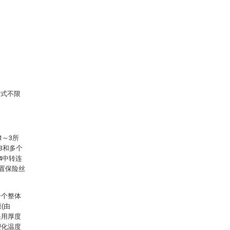
方式不限
1～3所
3和多个
4中转连
内置保险丝
一个整体
(由
采用厚度
、塑化温度