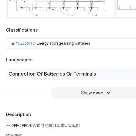
Classifications
Y02E60/10
Energy storage using batteries
Landscapes
Connection Of Batteries Or Terminals
Show more
Description
一种FFC-FPC组合式电池模组集成采集母排
技术领域