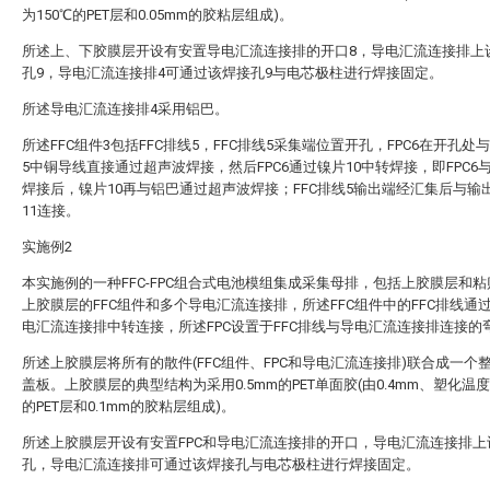
为150℃的PET层和0.05mm的胶粘层组成)。
所述上、下胶膜层开设有安置导电汇流连接排的开口8，导电汇流连接排上
孔9，导电汇流连接排4可通过该焊接孔9与电芯极柱进行焊接固定。
所述导电汇流连接排4采用铝巴。
所述FFC组件3包括FFC排线5，FFC排线5采集端位置开孔，FPC6在开孔处与
5中铜导线直接通过超声波焊接，然后FPC6通过镍片10中转焊接，即FPC6与
焊接后，镍片10再与铝巴通过超声波焊接；FFC排线5输出端经汇集后与输
11连接。
实施例2
本实施例的一种FFC-FPC组合式电池模组集成采集母排，包括上胶膜层和
上胶膜层的FFC组件和多个导电汇流连接排，所述FFC组件中的FFC排线通过
电汇流连接排中转连接，所述FPC设置于FFC排线与导电汇流连接排连接的
所述上胶膜层将所有的散件(FFC组件、FPC和导电汇流连接排)联合成一个
盖板。上胶膜层的典型结构为采用0.5mm的PET单面胶(由0.4mm、塑化温度
的PET层和0.1mm的胶粘层组成)。
所述上胶膜层开设有安置FPC和导电汇流连接排的开口，导电汇流连接排上
孔，导电汇流连接排可通过该焊接孔与电芯极柱进行焊接固定。