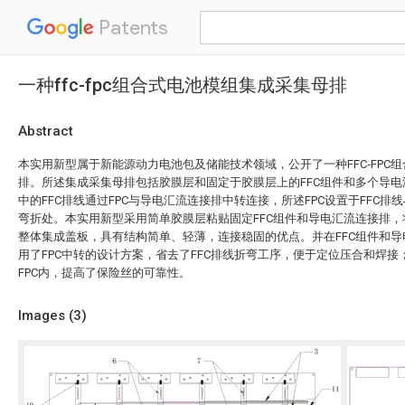
Patents
一种ffc-fpc组合式电池模组集成采集母排
Abstract
本实用新型属于新能源动力电池包及储能技术领域，公开了一种FFC‑FPC
排。所述集成采集母排包括胶膜层和固定于胶膜层上的FFC组件和多个导电
中的FFC排线通过FPC与导电汇流连接排中转连接，所述FPC设置于FFC
弯折处。本实用新型采用简单胶膜层粘贴固定FFC组件和导电汇流连接排
整体集成盖板，具有结构简单、轻薄，连接稳固的优点。并在FFC组件和
用了FPC中转的设计方案，省去了FFC排线折弯工序，便于定位压合和焊
FPC内，提高了保险丝的可靠性。
Images (
3
)