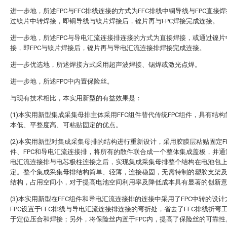
进一步地，所述FPC与FFC排线连接的方式为FFC排线中铜导线与FPC直接
过镍片中转焊接，即铜导线与镍片焊接后，镍片再与FPC焊接完成连接。
进一步地，所述FPC与导电汇流连接排连接的方式为直接焊接，或通过镍片
接，即FPC与镍片焊接后，镍片再与导电汇流连接排焊接完成连接。
进一步优选地，所述焊接方式采用超声波焊接、锡焊或激光点焊。
进一步地，所述FPC中内置保险丝。
与现有技术相比，本实用新型的有益效果是：
(1)本实用新型集成采集母排主体采用FFC组件替代传统FPC组件，具有结
本低、平整度高、可粘贴固定的优点。
(2)本实用新型对集成采集母排的结构进行重新设计，采用胶膜层粘贴固定F
件、FPC和导电汇流连接排，将所有的散件联合成一个整体集成盖板，并通
电汇流连接排与电芯极柱连接之后，实现集成采集母排整个结构在电池包
定。整个集成采集母排结构简单、轻薄，连接稳固，无需特制的塑胶支架
结构，占用空间小，对于提高电池空间利用率及降低成本具有显著的创新
(3)本实用新型在FFC组件和导电汇流连接排的连接中采用了FPC中转的设
FPC设置于FFC排线与导电汇流连接排连接的弯折处，省去了FFC排线折弯
于定位压合和焊接；另外，将保险丝内置于FPC内，提高了保险丝的可靠性