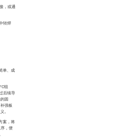
焊接，或通
中转焊
构简单、成
FC组
过后续导
上的固
及补强板
意义。
计方案，将
工序，便
。