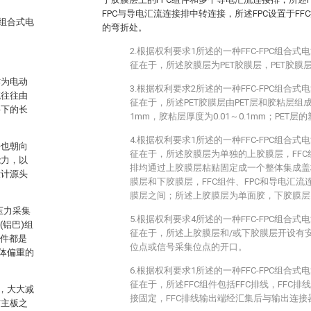
FPC与导电汇流连接排中转连接，所述FPC设置于F
C组合式电
的弯折处。
2.根据权利要求1所述的一种FFC-FPC组合
征在于，所述胶膜层为PET胶膜层，PET胶膜层
作为电动
3.根据权利要求2所述的一种FFC-FPC组合
统往往由
征在于，所述PET胶膜层由PET层和胶粘层组成，
件下的长
1mm，胶粘层厚度为0.01～0.1mm；PET层的
4.根据权利要求1所述的一种FFC-FPC组合
件也朝向
征在于，所述胶膜层为单独的上胶膜层，FFC
能力，以
排均通过上胶膜层粘贴固定成一个整体集成盖
设计源头
膜层和下胶膜层，FFC组件、FPC和导电汇
膜层之间；所述上胶膜层为单面胶，下胶膜层
压力采集
5.根据权利要求4所述的一种FFC-FPC组合
(铝巴)组
征在于，所述上胶膜层和/或下胶膜层开设有
器件都是
位点或信号采集位点的开口。
整体偏重的
6.根据权利要求1所述的一种FFC-FPC组合
征在于，所述FFC组件包括FFC排线，FFC排
，大大减
接固定，FFC排线输出端经汇集后与输出连接
与主板之