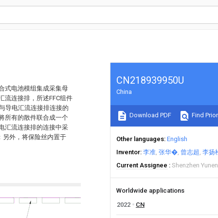
CN218939950U
组合式电池模组集成采集母
China
汇流连接排，所述FFC组件
排线与导电汇流连接排连接的
Download PDF
Find Prior
，将所有的散件联合成一个
导电汇流连接排的连接中采
接；另外，将保险丝内置于
Other languages
English
Inventor
李准
张华�
曾志超
李扬
Current Assignee
Shenzhen Yunen
Worldwide applications
2022
CN