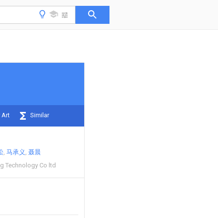
 Art
Similar
松
马承义
聂晨
g Technology Co ltd