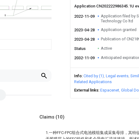
Application CN202222986345.1U e
Application filed by
2022-11-09
Technology Co ltd
Application granted
2023-04-28
Publication of CN21
2023-04-28
Active
Status
Anticipated expiratio
2032-11-09
Info
Cited by (1)
Legal events
Simi
Related Applications
External links
Espacenet
Global Do
Claims
(10)
1.一种FFC-FPC组合式电池模组集成采集母排，其
于胶膜层上的FFC组件和多个导电汇流连接排，所述F