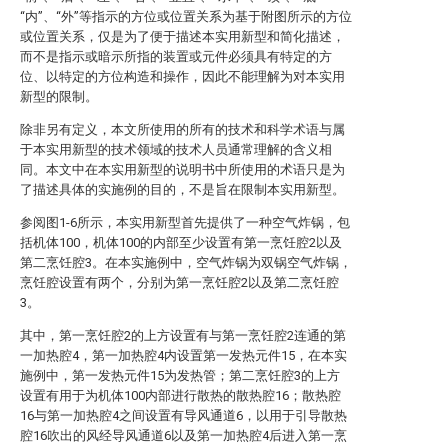
“内”、“外”等指示的方位或位置关系为基于附图所示的方位
或位置关系，仅是为了便于描述本实用新型和简化描述，
而不是指示或暗示所指的装置或元件必须具有特定的方
位、以特定的方位构造和操作，因此不能理解为对本实用
新型的限制。
除非另有定义，本文所使用的所有的技术和科学术语与属
于本实用新型的技术领域的技术人员通常理解的含义相
同。本文中在本实用新型的说明书中所使用的术语只是为
了描述具体的实施例的目的，不是旨在限制本实用新型。
参阅图1-6所示，本实用新型首先提供了一种空气炸锅，包
括机体100，机体100的内部至少设置有第一烹饪腔2以及
第二烹饪腔3。在本实施例中，空气炸锅为双锅空气炸锅，
烹饪腔设置有两个，分别为第一烹饪腔2以及第二烹饪腔
3。
其中，第一烹饪腔2的上方设置有与第一烹饪腔2连通的第
一加热腔4，第一加热腔4内设置第一发热元件15，在本实
施例中，第一发热元件15为发热管；第二烹饪腔3的上方
设置有用于为机体100内部进行散热的散热腔16；散热腔
16与第一加热腔4之间设置有导风通道6，以用于引导散热
腔16吹出的风经导风通道6以及第一加热腔4后进入第一烹