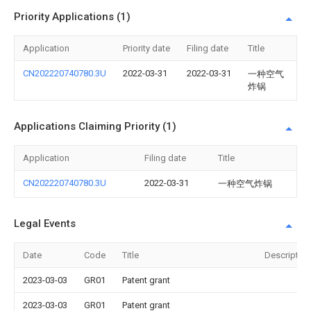
Priority Applications (1)
Application
Priority date
Filing date
Title
CN202220740780.3U
2022-03-31
2022-03-31
一种空气
炸锅
Applications Claiming Priority (1)
Application
Filing date
Title
CN202220740780.3U
2022-03-31
一种空气炸锅
Legal Events
Date
Code
Title
Description
2023-03-03
GR01
Patent grant
2023-03-03
GR01
Patent grant