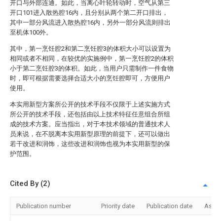
开口与外部连通。如此，当离心叶轮转动时，空气从第三
开口101进入散热腔16内，且分别从两个第二开口排出，
其中一部分风流进入散热腔16内，另外一部分风流则排出
至机体100外。
其中，第一烹饪腔2和第二烹饪腔3的体积大小可以设置为
相同或者不相同，在较优的实施例中，第一烹饪腔2的体积
小于第二烹饪腔3的体积。如此，当用户只需制作一件食物
时，即可根据需要选择合适大小的烹饪腔即可，方便用户
使用。
本实用新型方案所公开的技术手段不仅限于上述实施方式
所公开的技术手段，还包括由以上技术特征任意组合所组
成的技术方案。应当指出，对于本技术领域的普通技术人
员来说，在不脱离本实用新型原理的前提下，还可以做出
若干改进和润饰，这些改进和润饰也视为本实用新型的保
护范围。
Cited By (2)
Publication number
Priority date
Publication date
Assi