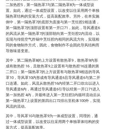
二加热腔5，第一隔热罩7与第二隔热罩8为一体成型设
置。如此，通过一体成型设置，以改变以往采用两个单独
隔热罩结构的安装方式，提高装配效率。另外，在本实施
例中，第一隔热罩7的底部为直接与第一烹饪腔2相连通，
第一隔热罩7的顶部设置有第一开口71，如此，导风通道6
的风流从第一隔热罩7的顶部朝向第一烹饪腔2内流动，以
实现与传统空气炸锅中烹饪腔内相同的风流方向，实现相
同的食物制作方式，因此，食物制作不会因此导风结构而
导致味道变差。
其中，第二隔热罩8的上方设置有散热罩9，散热罩9内形
成有散热腔 16，且散热罩9上设置有与散热腔16连通的第
二开口；第一隔热罩7的上方设置有与散热罩9相连的导风
罩10，导风罩10内形成有导风通道6且导风通道6与第二开
口连通。如此，风流从散热腔16内经第二开口吹出以进入
导风通道6内，再通过导风通道6引导以经第一开口71进入
第一加热腔 4内，并最终进入第一烹饪腔2内循环流动后从
第一隔热罩7上设置的第四出口72排出至机体100外，实现
风流的流动。
其中，导风罩10与散热罩9为一体成型设置，同理的，通
过一体成型设置，以改变以往采用两个单独罩体结构的安
装方式，提高装配效率。