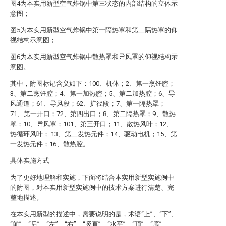
图4为本实用新型空气炸锅中第三状态的内部结构的立体示
意图；
图5为本实用新型空气炸锅中第一隔热罩和第二隔热罩的仰
视结构示意图；
图6为本实用新型空气炸锅中散热罩和导风罩的仰视结构示
意图。
其中，附图标记含义如下：100、机体；2、第一烹饪腔；
3、第二烹饪腔；4、第一加热腔；5、第二加热腔；6、导
风通道；61、导风段；62、扩径段；7、第一隔热罩；
71、第一开口；72、第四出口；8、第二隔热罩；9、散热
罩；10、导风罩；101、第三开口；11、散热风叶；12、
热循环风叶； 13、第二发热元件；14、驱动电机；15、第
一发热元件；16、散热腔。
具体实施方式
为了更好地理解和实施，下面将结合本实用新型实施例中
的附图，对本实用新型实施例中的技术方案进行清楚、完
整地描述。
在本实用新型的描述中，需要说明的是，术语“上”、“下”、
“前”、“后”、“左”、“右”、“竖直”、“水平”、“顶”、“底”