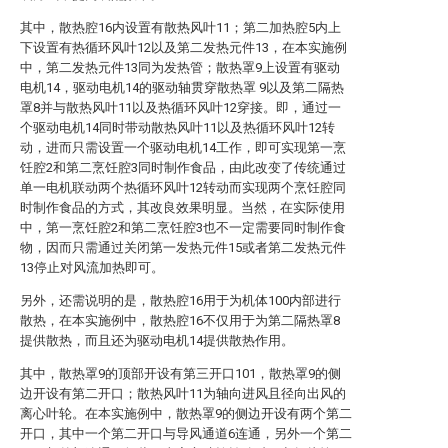
其中，散热腔16内设置有散热风叶11；第二加热腔5内上
下设置有热循环风叶12以及第二发热元件13，在本实施例
中，第二发热元件13同为发热管；散热罩9上设置有驱动
电机14，驱动电机14的驱动轴贯穿散热罩 9以及第二隔热
罩8并与散热风叶11以及热循环风叶12穿接。即，通过一
个驱动电机14同时带动散热风叶11以及热循环风叶12转
动，进而只需设置一个驱动电机14工作，即可实现第一烹
饪腔2和第二烹饪腔3同时制作食品，由此改变了传统通过
单一电机联动两个热循环风叶12转动而实现两个烹饪腔同
时制作食品的方式，其改良效果明显。当然，在实际使用
中，第一烹饪腔2和第二烹饪腔3也不一定需要同时制作食
物，因而只需通过关闭第一发热元件15或者第二发热元件
13停止对风流加热即可。
另外，还需说明的是，散热腔16用于为机体100内部进行
散热，在本实施例中，散热腔16不仅用于为第二隔热罩8
提供散热，而且还为驱动电机14提供散热作用。
其中，散热罩9的顶部开设有第三开口101，散热罩9的侧
边开设有第二开口；散热风叶11为轴向进风且径向出风的
离心叶轮。在本实施例中，散热罩9的侧边开设有两个第二
开口，其中一个第二开口与导风通道6连通，另外一个第二