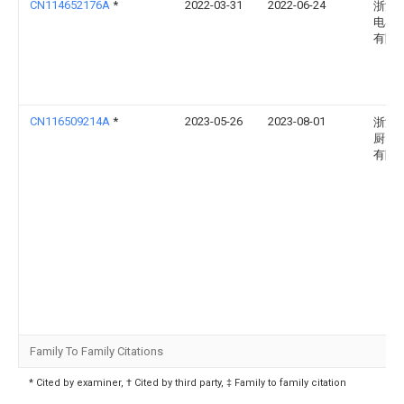
CN114652176A
*
2022-03-31
2022-06-24
浙江
电器
有限
CN116509214A
*
2023-05-26
2023-08-01
浙江
厨电
有限
Family To Family Citations
* Cited by examiner, † Cited by third party, ‡ Family to family citation