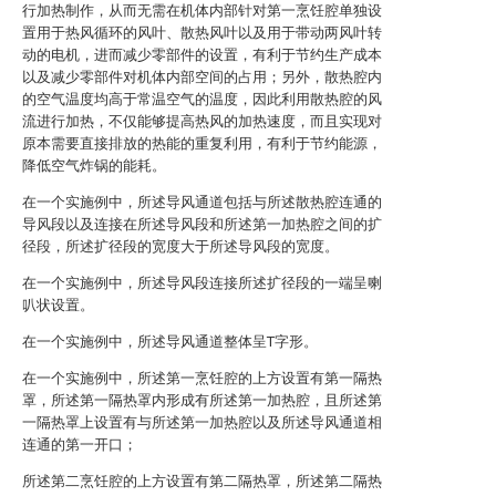
行加热制作，从而无需在机体内部针对第一烹饪腔单独设
置用于热风循环的风叶、散热风叶以及用于带动两风叶转
动的电机，进而减少零部件的设置，有利于节约生产成本
以及减少零部件对机体内部空间的占用；另外，散热腔内
的空气温度均高于常温空气的温度，因此利用散热腔的风
流进行加热，不仅能够提高热风的加热速度，而且实现对
原本需要直接排放的热能的重复利用，有利于节约能源，
降低空气炸锅的能耗。
在一个实施例中，所述导风通道包括与所述散热腔连通的
导风段以及连接在所述导风段和所述第一加热腔之间的扩
径段，所述扩径段的宽度大于所述导风段的宽度。
在一个实施例中，所述导风段连接所述扩径段的一端呈喇
叭状设置。
在一个实施例中，所述导风通道整体呈T字形。
在一个实施例中，所述第一烹饪腔的上方设置有第一隔热
罩，所述第一隔热罩内形成有所述第一加热腔，且所述第
一隔热罩上设置有与所述第一加热腔以及所述导风通道相
连通的第一开口；
所述第二烹饪腔的上方设置有第二隔热罩，所述第二隔热