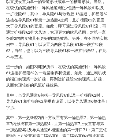
以直接设置为单一的管道形状或单一的槽道形状。当然，
在较优的实施例中，导风通道6至少包括一导风段61以及
一扩径段62，其中，导风段61与散热腔 16连通，扩径段62
连接在导风段61和第一加热腔4之间，且扩径段62的宽度
大于导风段61的宽度。如此，即可通过导风段61引流，再
通过扩径段62扩大风道，实现更大的吹风范围，对第一烹
饪腔2内的食物具有更好的加热效果。另外，在不同的实施
例中，导风段61可以设置为两段导风段 61和一段扩径段
62，当然，也可以为三段导风段61和一段扩径段62，在此
不再赘述。
进一步的，如图2和图6所示，在较优的实施例中，导风段
61连接扩径段62的一端呈喇叭状设置。如此，通过喇叭状
的端口实现第一次扩径，再到达扩径段62实现第二扩径，
从而实现较好的风流扩径效果。
其中，当导风通道6包括一导风段61以及一扩径段62时，
导风段61 和扩径段62呈垂直设置，以使导风通道6整体呈T
字形。
其中，第一烹饪腔2的上方设置有第一隔热罩7，第一隔热
罩7内形成有第一加热腔4，且第一隔热罩7上设置有与第
一加热腔4以及导风通道6 相连通的第一开口71；第二烹饪
腔3的上方设置有第二隔热罩8，第二隔热罩8内形成有第