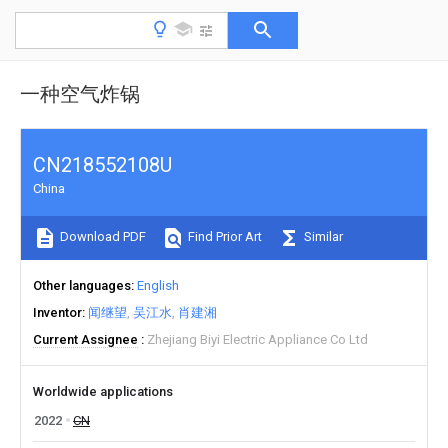
一种空气炸锅
CN218552108U
China
Download PDF
Find Prior Art
Similar
Other languages
English
Inventor
闻继望
吴江水
肖建湘
Current Assignee
Zhejiang Biyi Electric Appliance Co Ltd
Worldwide applications
2022
CN