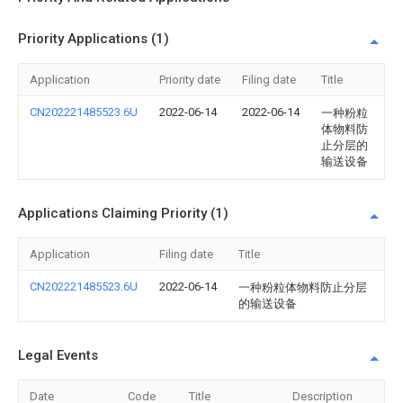
Priority Applications (1)
Application
Priority date
Filing date
Title
CN202221485523.6U
2022-06-14
2022-06-14
一种粉粒
体物料防
止分层的
输送设备
Applications Claiming Priority (1)
Application
Filing date
Title
CN202221485523.6U
2022-06-14
一种粉粒体物料防止分层
的输送设备
Legal Events
Date
Code
Title
Description