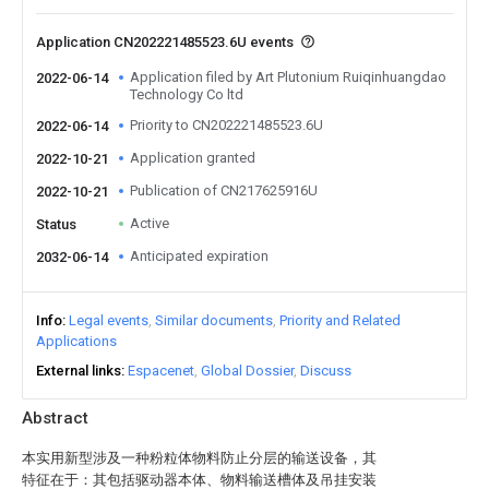
Application CN202221485523.6U events
Application filed by Art Plutonium Ruiqinhuangdao
2022-06-14
Technology Co ltd
Priority to CN202221485523.6U
2022-06-14
Application granted
2022-10-21
Publication of CN217625916U
2022-10-21
Active
Status
Anticipated expiration
2032-06-14
Info
Legal events
Similar documents
Priority and Related
Applications
External links
Espacenet
Global Dossier
Discuss
Abstract
本实用新型涉及一种粉粒体物料防止分层的输送设备，其
特征在于：其包括驱动器本体、物料输送槽体及吊挂安装