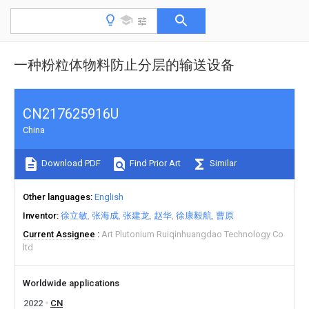
一种粉粒体物料防止分层的输送设备
CN217625916U
China
Download PDF
Find Prior Art
Similar
Other languages
English
Inventor
徐立敏
张海成
张建龙
赵华
徐康毅航
曹原
Current Assignee
Art Plutonium Ruiqinhuangdao Technology Co
ltd
Worldwide applications
2022
CN