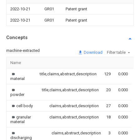
2022-10-21
GR01
Patent grant
2022-10-21
GR01
Patent grant
Concepts
machine-extracted
Download
Filter table
Name
Im
title,claims,abstract,description
129
0.000
material
title,claims,abstract,description
20
0.000
powder
cell body
claims,abstract,description
27
0.000
granular
claims,abstract,description
18
0.000
material
claims,abstract,description
3
0.000
discharging