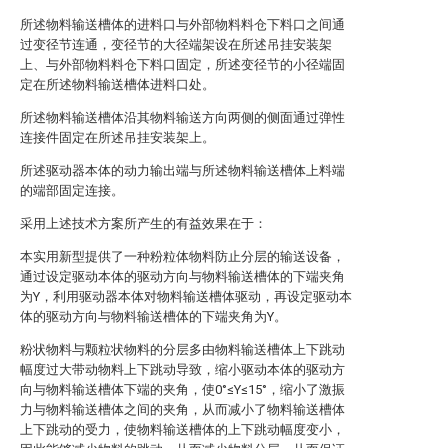
所述物料输送槽体的进料口与外部物料料仓下料口之间通
过变径节连通，变径节的大径端架设在所述吊挂安装架
上、与外部物料料仓下料口固定，所述变径节的小径端固
定在所述物料输送槽体进料口处。
所述物料输送槽体沿其物料输送方向两侧的侧面通过弹性
连接件固定在所述吊挂安装架上。
所述驱动器本体的动力输出端与所述物料输送槽体上料端
的端部固定连接。
采用上述技术方案所产生的有益效果在于：
本实用新型提供了一种粉粒体物料防止分层的输送设备，
通过设定驱动本体的驱动方向与物料输送槽体的下端夹角
为Y，利用驱动器本体对物料输送槽体驱动，再设定驱动本
体的驱动方向与物料输送槽体的下端夹角为Y。
粉状物料与颗粒状物料的分层多由物料输送槽体上下跳动
幅度过大带动物料上下跳动导致，缩小驱动本体的驱动方
向与物料输送槽体下端的夹角，使0°≤Y≤15°，缩小了激振
力与物料输送槽体之间的夹角，从而减小了物料输送槽体
上下跳动的受力，使物料输送槽体的上下跳动幅度变小，