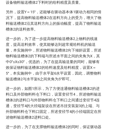
设备物料输送槽体2下料时的给料精度及质量。
另外，设置Y＝15°，还能够在驱动器本体1驱动力相同的情
况下，提高物料输送槽体2在送料方向上的受力，增大了物
料输送槽体2沿其送料方向上的振动幅度，提高了物料输送
槽体2的送料效率。
进一步的，为了进一步提高物料输送槽体2上物料的线速
度，提高送料效率，使其能够达到超常规给料机的输送
量，本实施例中，所述物料输送槽体2向下倾斜设置，所述
物料输送槽体2的下料端与所述水平面之间的夹角为X，其
中0°≤X≤30°，优选的，为了在提高输送量的同时，能够有
效保证物料输送槽体2的给料速度及给料精度，设置X＝
5°，本实施例中，由于水平架6水平设置，因此，调整物料
输送槽体2与水平架6之间夹角为5°即可。
进一步的，如图1所示，为了方便连通物料输送槽体2的进
料口及外部物料料仓下料口，设置变径节4，所述物料输送
槽体2的进料口与外部物料料仓下料口之间通过变径节4连
通，变径节4的大径端架设在所述吊挂安装架3的上端、与
外部物料料仓下料口固定，所述变径节4的小径端固定在所
述物料输送槽体2进料口处。
进一步的，为了在支撑物料输送槽体2的同时，保证驱动器