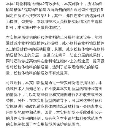
本体1对物料输送槽体2有效驱动，本实施例中，所述物料
输送槽体2沿其物料输送方向两侧的侧面通过弹性连接件5
固定在所述吊挂安装架3上，其中，弹性连接件的选择可以
为橡胶、弹簧等，本领域技术人员根据实际情况自主选择
即可，本实施例中不做具体限定。
本实施例所提供的粉粒体物料防止分层的输送设备，能够
通过减小物料输送槽体2的振幅，减小物料在物料输送槽体
2上输送过程中的振动幅度，从而。减少粉粒体物料在物料
输送槽体2上的分层，改进方法简单，防止分层的效果好，
同时还能够提高物料在物料输送槽体2上的线速度，提高设
备对粉粒体物料的输送量，达到了超常规给料机的输送
量，粉粒体物料的输送效率有效提高。
可以理解，本实用新型是通过一些实施例进行描述的，本
领域技术人员知悉的，在不脱离本实用新型的精神和范围
的情况下，可以对这些特征和实施例进行各种改变或等效
替换。另外，在本实用新型的教导下，可以对这些特征和
实施例进行修改以适应具体的情况及材料而不会脱离本实
用新型的精神和范围。因此，本实用新型不受此处所公开
的具体实施例的限制，所有落入本申请的权利要求范围内
的实施例都属于本实用新型所保护的范围内。