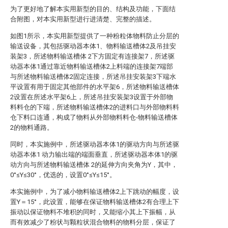
为了更好地了解本实用新型的目的、结构及功能，下面结
合附图，对本实用新型进行进清楚、完整的描述。
如图1所示，本实用新型提供了一种粉粒体物料防止分层的
输送设备，其包括驱动器本体1、物料输送槽体2及吊挂安
装架3，所述物料输送槽体 2下方固定有连接架7，所述驱
动器本体1通过靠近物料输送槽体2上料端的连接架7端部
与所述物料输送槽体2固定连接，所述吊挂安装架3下端水
平设置有用于固定其他部件的水平架6，所述物料输送槽体
2设置在所述水平架6上，所述吊挂安装架3设置于外部物
料料仓的下端，所述物料输送槽体2的进料口与外部物料料
仓下料口连通，构成了物料从外部物料料仓-物料输送槽体
2的物料通路。
同时，本实施例中，所述驱动器本体1的驱动方向与所述驱
动器本体1 动力输出端的端面垂直，所述驱动器本体1的驱
动方向与所述物料输送槽体 2的延伸方向夹角为Y，其中，
0°≤Y≤30°，优选的，设置0°≤Y≤15°。
本实施例中，为了减小物料输送槽体2上下跳动的幅度，设
置Y＝15°，此设置，能够在保证物料输送槽体2有合理上下
振动以保证物料不堆积的同时，又能缩小其上下振幅，从
而有效减少了粉状与颗粒状混合物料的物料分层，保证了