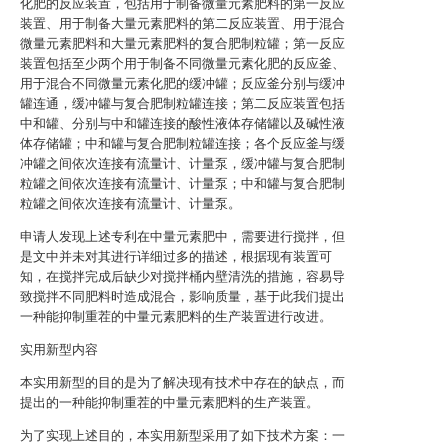
化肥的反应装置，包括用于制备微量元素肥料的第一反应
装置、用于制备大量元素肥料的第二反应装置、用于混合
微量元素肥料和大量元素肥料的复合肥制粒罐；第一反应
装置包括至少两个用于制备不同微量元素化肥的反应釜、
用于混合不同微量元素化肥的缓冲罐；反应釜分别与缓冲
罐连通，缓冲罐与复合肥制粒罐连接；第二反应装置包括
中和罐、分别与中和罐连接的酸性液体存储罐以及碱性液
体存储罐；中和罐与复合肥制粒罐连接；各个反应釜与缓
冲罐之间依次连接有流量计、计量泵，缓冲罐与复合肥制
粒罐之间依次连接有流量计、计量泵；中和罐与复合肥制
粒罐之间依次连接有流量计、计量泵。
申请人发现上述专利在中量元素肥中，需要进行搅拌，但
是文中并未对其进行详细过多的描述，根据现有装置可
知，在搅拌完成后缺少对搅拌桶内壁清洗的措施，容易导
致搅拌不同肥料时造成混合，影响质量，基于此我们提出
一种能抑制重茬的中量元素肥料的生产装置进行改进。
实用新型内容
本实用新型的目的是为了解决现有技术中存在的缺点，而
提出的一种能抑制重茬的中量元素肥料的生产装置。
为了实现上述目的，本实用新型采用了如下技术方案：一