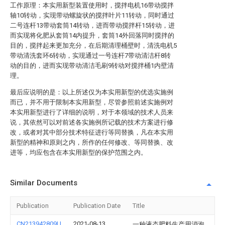
工作原理：本实用新型装置使用时，搅拌电机16带动搅拌
轴10转动，实现带动螺旋状的搅拌叶片11转动，同时通过
二号连杆13带动套筒14转动，进而带动搅拌杆15转动，进
而实现将化肥从套筒14内提升，套筒14外回落同时搅拌的
目的，搅拌起来更加充分，在后期清理桶壁时，清洗电机5
带动清洗套环6转动，实现通过一号连杆7带动清洁杆8转
动的目的，进而实现带动清洁毛刷9转动对搅拌桶1内壁清
理。
最后应说明的是：以上所述仅为本实用新型的优选实施例
而已，并不用于限制本实用新型，尽管参照前述实施例对
本实用新型进行了详细的说明，对于本领域的技术人员来
说，其依然可以对前述各实施例所记载的技术方案进行修
改，或者对其中部分技术特征进行等同替换，凡在本实用
新型的精神和原则之内，所作的任何修改、等同替换、改
进等，均应包含在本实用新型的保护范围之内。
Similar Documents
Publication
Publication Date
Title
CN213942809U
2021-08-13
一种液态肥料生产用消泡