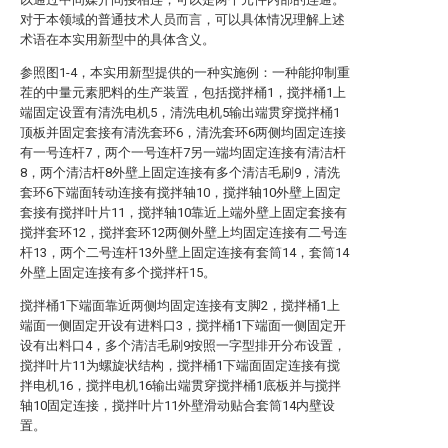
对于本领域的普通技术人员而言，可以具体情况理解上述
术语在本实用新型中的具体含义。
参照图1-4，本实用新型提供的一种实施例：一种能抑制重
茬的中量元素肥料的生产装置，包括搅拌桶1，搅拌桶1上
端固定设置有清洗电机5，清洗电机5输出端贯穿搅拌桶1
顶板并固定套接有清洗套环6，清洗套环6两侧均固定连接
有一号连杆7，两个一号连杆7另一端均固定连接有清洁杆
8，两个清洁杆8外壁上固定连接有多个清洁毛刷9，清洗
套环6下端面转动连接有搅拌轴10，搅拌轴10外壁上固定
套接有搅拌叶片11，搅拌轴10靠近上端外壁上固定套接有
搅拌套环12，搅拌套环12两侧外壁上均固定连接有二号连
杆13，两个二号连杆13外壁上固定连接有套筒14，套筒14
外壁上固定连接有多个搅拌杆15。
搅拌桶1下端面靠近两侧均固定连接有支脚2，搅拌桶1上
端面一侧固定开设有进料口3，搅拌桶1下端面一侧固定开
设有出料口4，多个清洁毛刷9按照一字型排开分布设置，
搅拌叶片11为螺旋状结构，搅拌桶1下端面固定连接有搅
拌电机16，搅拌电机16输出端贯穿搅拌桶1底板并与搅拌
轴10固定连接，搅拌叶片11外壁滑动贴合套筒14内壁设
置。