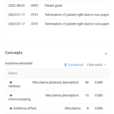
2022-08-23
GR01
Patent grant
2025-01-17
CF01
Termination of patent right due to non-payment
2025-01-17
CF01
Termination of patent right due to non-payment
Concepts
machine-extracted
Download
Filter table
Name
Im
title,claims,abstract,description
46
0.000
fertilizer
title,claims,description
15
0.000
monocropping
inhibitory effect
title,claims
8
0.000