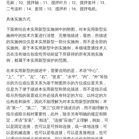
毛刷；10、搅拌轴；11、搅拌叶片；12、搅拌套环；13、
二号连杆；14、套筒；15、搅拌杆；16、搅拌电机。
具体实施方式
下面将结合本实用新型实施例中的附图，对本实用新型实
施例中的技术方案进行清楚、完整地描述，显然，所描述
的实施例仅仅是本实用新型一部分实施例，而不是全部的
实施例。基于本实用新型中的实施例，本领域普通技术人
员在没有做出创造性劳动前提下所获得的所有其他实施
例，都属于本实用新型保护的范围。
在本实用新型的描述中，需要说明的是，术语“中心”、
“上”、“下”、“左”、“右”、“竖直”、“水平”、“内”、“外”等指
示的方位或位置关系为基于附图所示的方位或位置关系，
仅是为了便于描述本实用新型和简化描述，而不是指示或
暗示所指的装置或元件必须具有特定的方位、以特定的方
位构造和操作，因此不能理解为对本实用新型的限制；术
语“第一”、“第二”、“第三”仅用于描述目的，而不能理解为
指示或暗示相对重要性，此外，除非另有明确的规定和限
定，术语“安装”、“相连”、“连接”应做广义理解，例如，可
以是固定连接，也可以是可拆卸连接，或一体地连接；可
以是机械连接，也可以是电连接；可以是直接相连，也可
以通过中间媒介间接相连，可以是两个元件内部的连通。