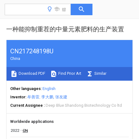
一种能抑制重茬的中量元素肥料的生产装置
CN217248198U
China
Download PDF
Find Prior Art
Similar
Other languages
English
Inventor
牟善雷
李大鹏
张友建
Current Assignee
Deep Blue Shandong Biotechnology Co ltd
Worldwide applications
2022
CN