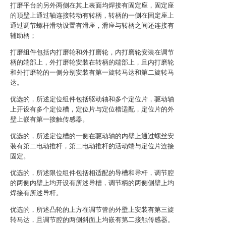
打磨平台的另外两侧在其上表面均焊接有固定座，固定座
的顶壁上通过轴连接转动有转柄，转柄的一侧在固定座上
通过调节螺杆滑动设置有滑座，滑座与转柄之间还连接有
辅助柄；
打磨组件包括内打磨轮和外打磨轮，内打磨轮安装在调节
柄的端部上，外打磨轮安装在转柄的端部上，且内打磨轮
和外打磨轮的一侧分别安装有第一旋转马达和第二旋转马
达。
优选的，所述定位组件包括驱动轴和多个定位片，驱动轴
上开设有多个定位槽，定位片与定位槽适配，定位片的外
壁上嵌有第一接触传感器。
优选的，所述定位槽的一侧在驱动轴的内壁上通过螺丝安
装有第二电动推杆，第二电动推杆的活动端与定位片连接
固定。
优选的，所述限位组件包括相适配的导槽和导杆，调节腔
的两侧内壁上均开设有所述导槽，调节柄的两侧侧壁上均
焊接有所述导杆。
优选的，所述凸轮的上方在调节管的外壁上安装有第三旋
转马达，且调节腔的两侧斜面上均嵌有第二接触传感器。