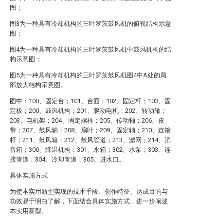
图；
图3为一种具有冷却机构的三叶罗茨鼓风机的俯视结构示意
图；
图4为一种具有冷却机构的三叶罗茨鼓风机中鼓风机构的结
构示意图；
图5为一种具有冷却机构的三叶罗茨鼓风机图4中A处的局
部放大结构示意图。
图中：100、固定台；101、台面；102、固定杆；103、固
定板；200、鼓风机构；201、驱动电机；202、转动轴；
203、电机架；204、固定螺栓；205、传动轴；206、皮
带；207、鼓风轴；208、扇叶；209、固定轴；210、连接
杆；211、鼓风箱；212、鼓风管道；213、滤网；214、消
音箱；300、降温机构；301、水箱；302、水泵；303、连
接管道；304、冷却管道；305、进水口。
具体实施方式
为使本实用新型实现的技术手段、创作特征、达成目的与
功效易于明白了解，下面结合具体实施方式，进一步阐述
本实用新型。