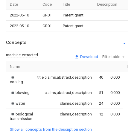
Date
Code
Title
Description
2022-05-10
GR01
Patent grant
2022-05-10
GR01
Patent grant
Concepts
machine-extracted
Download
Filter table
Name
Ima
title,claims,abstract,description
40
0.000
cooling
blowing
claims,abstract,description
51
0.000
water
claims,description
24
0.000
biological
claims,description
12
0.000
transmission
Show all concepts from the description section