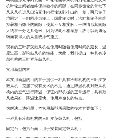
机叶轮之间者始终保持微小的间隙，在同步齿轮的带动下
风从风机进风口沿壳体内壁输送到排出的一侧，两只转子
均固定于一组同步齿轮上，因此转动时，汽缸和转子间维
持著相当微小的间隙，使其不互相接触，一般情形其间隙
大约在十分之几毫米。因为彼此不相摩擦，故可以高速运
转而获得大的风量或排气速度。
现有的三叶罗茨鼓风机在使用时随着使用时间的延长，温
度过高，影响鼓风机的性能，为此，我们提出一种具有冷
却机构的三叶罗茨鼓风机。
实用新型内容
本实用新型的目的在于提供一种具有冷却机构的三叶罗茨
鼓风机，克服了现有技术的不足，通过降温机构对鼓风机
构内的空气进行降温，保证内部机械的正常运行，具有鼓
风效果好、降温速度快、使用寿命长的特点。
为解决上述问题，本实用新型所采取的技术方案如下：
一种具有冷却机构的三叶罗茨鼓风机，包括
固定台，包括台面，用于安装固定鼓风机；