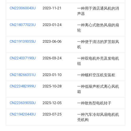
CN220060043U
2023-11-21
一种用于酒店通风机的消
声器
CN218377023U
2023-01-24
一种离心式散热风扇的扇
轮
CN219139355U
2023-06-06
一种便于清洁的罗茨鼓风
机
CN224037190U
2026-03-24
一种双电机外壳及发电机
组
CN218266351U
2023-01-10
一种螺杆空压机安装柜
CN223482999U
2025-10-28
一种低噪声柜式离心风机
箱
CN223639050U
2025-12-05
一种散热型电机转子
CN219420443U
2023-07-25
一种汽车冷却风扇电机机
壳机构