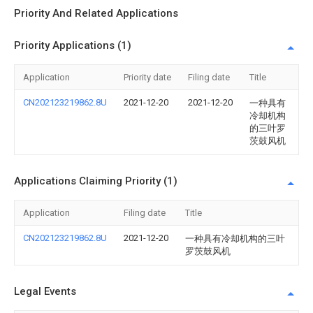
Priority And Related Applications
Priority Applications (1)
Application
Priority date
Filing date
Title
CN202123219862.8U
2021-12-20
2021-12-20
一种具有
冷却机构
的三叶罗
茨鼓风机
Applications Claiming Priority (1)
Application
Filing date
Title
CN202123219862.8U
2021-12-20
一种具有冷却机构的三叶
罗茨鼓风机
Legal Events