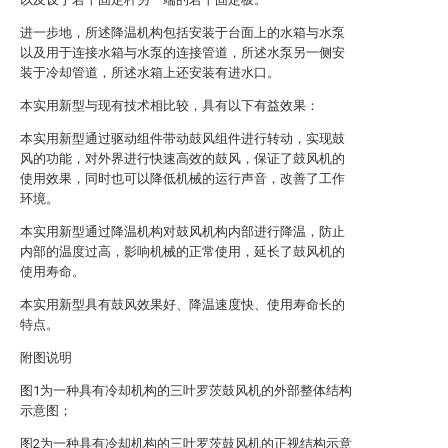
进一步地，所述降温机构包括安装于台面上的水箱与水泵
以及用于连接水箱与水泵的连接管道，所述水泵另一侧安
装于冷却管道，所述水箱上还安装有进水口。
本实用新型与现有技术相比较，具有以下有益效果：
本实用新型通过驱动组件带动鼓风组件进行转动，实现鼓
风的功能，对外界进行快速高效的鼓风，保证了鼓风机的
使用效果，同时也可以降低机械的运行声音，改善了工作
环境。
本实用新型通过降温机构对鼓风机构内部进行降温，防止
内部的温度过高，影响机械的正常使用，延长了鼓风机的
使用寿命。
本实用新型具有鼓风效果好、降温速度快、使用寿命长的
特点。
附图说明
图1为一种具有冷却机构的三叶罗茨鼓风机的外部整体结构
示意图；
图2为一种具有冷却机构的三叶罗茨鼓风机的正视结构示意