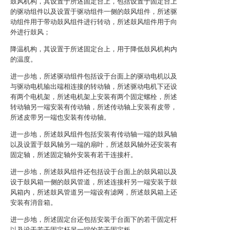
鼓风机构，其设置于所述固定台上，包括设置于固定台上
的驱动组件以及设置于驱动组件一侧的鼓风组件，所述驱
动组件用于带动鼓风组件进行转动，所述鼓风组件用于向
外进行鼓风；
降温机构，其设置于所述固定台上，用于降低鼓风机构内
的温度。
进一步地，所述驱动组件包括设于台面上的驱动电机以及
与驱动电机输出端相连接的转动轴，所述驱动电机下还设
有两个电机架，所述电机架上安装有两个固定螺栓，所述
转动轴另一端安装有传动轴，所述传动轴上安装有皮带，
所述皮带另一端也安装有传动轴。
进一步地，所述鼓风组件包括安装有传动轴一端的鼓风轴
以及设置于鼓风轴另一端的扇叶，所述鼓风轴外还安装有
固定轴，所述固定轴外安装有若干连接杆。
进一步地，所述鼓风组件还包括设于台面上的鼓风箱以及
设于鼓风箱一侧的鼓风管道，所述连接杆另一端安装于鼓
风箱内，所述鼓风管道另一端设有滤网，所述鼓风箱上还
安装有消音箱。
进一步地，所述固定台还包括安装于台面下的若干固定杆
以及设于若干固定杆另一端的若干固定板。