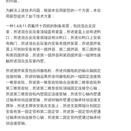
的问题。
为解决上述技术问题，根据本实用新型的一个方面，本实
用新型提供了如下技术方案：
一种1,4,8,11-四氮环十四烷的制备装置，包括混合反应
釜，所述混合反应釜顶端盖有釜盖，所述釜盖上设有进料
口，所述混合反应釜底端设有出料口，所述出料口上安装
有阀门，所述混合反应釜内安装有搅拌装置，所述搅拌装
置上可拆卸安装有第一搅拌器、第二搅拌器、第三搅拌器
和第四搅拌器，所述第一搅拌器和第四搅拌器一端弹性接
触所述混合反应釜内壁。
所述搅拌装置包括伺服电机，所述伺服电机的输出轴固定
连接转轴，所述转轴远离所述伺服电机的一端固定连接第
一锥形齿轮，所述第一锥形齿轮啮合连接第二锥形齿轮和
第三锥形齿轮，所述第二锥形齿轮顶端固定连接空心轴，
所述第三锥形齿轮内壁固定连接竖轴，所述空心轴内壁通
过轴承转动连接竖轴，所述转轴外壁通过轴承转动连接支
撑块，所述支撑块安装在支架上，所述支架两端分别固定
安装有第一固定管和第二固定管，所述第一固定管内壁通
过轴承转动连接空心轴，所述第二固定管内壁通过轴承转
动连接竖轴。