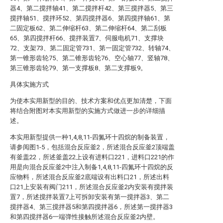
器4、第二搅拌轴41、第二搅拌杆42、第三搅拌器5、第三
搅拌轴51、搅拌环52、第四搅拌器6、第四搅拌轴61、第
二固定板62、第二伸缩杆63、第二伸缩杆64、第二刮板
65、第四搅拌杆66、搅拌装置7、伺服电机71、支撑块
72、支架73、第二固定管731、第一固定管732、转轴74、
第一锥形齿轮75、第二锥形齿轮76、空心轴77、竖轴78、
第三锥形齿轮79、第一支撑板8、第二支撑板9。
具体实施方式
为使本实用新型的目的、技术方案和优点更加清楚，下面
将结合附图对本实用新型的实施方式做进一步的详细描
述。
本实用新型提供一种1,4,8,11-四氮环十四烷的制备装置，
请参阅图1-5，包括混合反应釜2，所述混合反应釜2顶端盖
有釜盖22，所述釜盖22上设有进料口221，进料口221的作
用是向混合反应釜2中注入制备1,4,8,11-四氮环十四烷的反
应物料，所述混合反应釜2底端设有出料口21，所述出料
口21上安装有阀门211，所述混合反应釜2内安装有搅拌装
置7，所述搅拌装置7上可拆卸安装有第一搅拌器3、第二
搅拌器4、第三搅拌器5和第四搅拌器6，所述第一搅拌器3
和第四搅拌器6一端弹性接触所述混合反应釜2内壁。