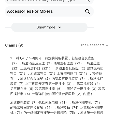
Accessories For Mixers
Show more
Claims
(9)
Hide Dependent
1.一种1,4,8,11-四氮环十四烷的制备装置，包括混合反应釜
（2），所述混合反应釜（2）顶端盖有釜盖（22），所述釜盖
（22）上设有进料口（221），所述混合反应釜（2）底端设有出
料口（21），所述出料口（21）上安装有阀门（211），其特征
在于：所述混合反应釜（2）内安装有搅拌装置（7），所述搅拌
装置（7）上可拆卸安装有第一搅拌器（3）、第二搅拌器（4）、
第三搅拌器（5）和第四搅拌器（6），所述第一搅拌器（3）和第
四搅拌器（6）一端弹性接触所述混合反应釜（2）内壁；
所述搅拌装置（7）包括伺服电机（71），所述伺服电机（71）
的输出轴固定连接转轴（74），所述转轴（74）远离所述伺服电
机（71）的一端固定连接第一锥形齿轮（75），所述第一锥形齿