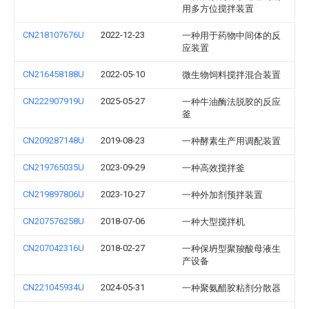
用多方位搅拌装置
CN218107676U
2022-12-23
一种用于药物中间体的反
应装置
CN216458188U
2022-05-10
微生物饲料搅拌混合装置
CN222907919U
2025-05-27
一种牛油酶法脱胶的反应
釜
CN209287148U
2019-08-23
一种酵素生产用调配装置
CN219765035U
2023-09-29
一种高效搅拌釜
CN219897806U
2023-10-27
一种外加剂预拌装置
CN207576258U
2018-07-06
一种大型搅拌机
CN207042316U
2018-02-27
一种保坍型聚羧酸母液生
产设备
CN221045934U
2024-05-31
一种聚氨醋胶粘剂分散器