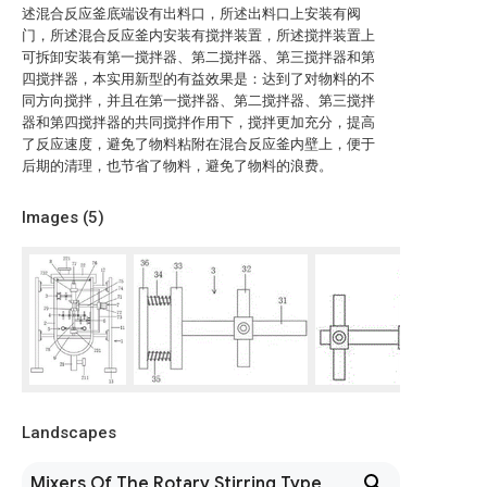
述混合反应釜底端设有出料口，所述出料口上安装有阀
门，所述混合反应釜内安装有搅拌装置，所述搅拌装置上
可拆卸安装有第一搅拌器、第二搅拌器、第三搅拌器和第
四搅拌器，本实用新型的有益效果是：达到了对物料的不
同方向搅拌，并且在第一搅拌器、第二搅拌器、第三搅拌
器和第四搅拌器的共同搅拌作用下，搅拌更加充分，提高
了反应速度，避免了物料粘附在混合反应釜内壁上，便于
后期的清理，也节省了物料，避免了物料的浪费。
Images (
5
)
Landscapes
Mixers Of The Rotary Stirring Type