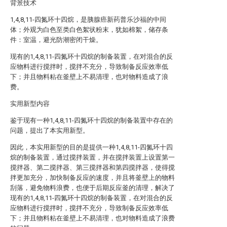
背景技术
1,4,8,11-四氮环十四烷，是胰腺癌新药普乐沙福的中间
体；外观为白色至类白色絮状粉末，犹如棉絮，储存条
件：室温，避光防潮密闭干燥。
现有的1,4,8,11-四氮环十四烷的制备装置，在对混合的反
应物料进行搅拌时，搅拌不充分，导致制备反应效率低
下；并且物料粘在釜壁上不易清理，也对物料造成了浪
费。
实用新型内容
鉴于现有一种1,4,8,11-四氮环十四烷的制备装置中存在的
问题，提出了本实用新型。
因此，本实用新型的目的是提供一种1,4,8,11-四氮环十四
烷的制备装置，通过搅拌装置，并在搅拌装置上设置第一
搅拌器、第二搅拌器、第三搅拌器和第四搅拌器，使得搅
拌更加充分，加快制备反应的速度，并且将釜壁上的物料
刮落，避免物料浪费，也便于后期反应釜的清理，解决了
现有的1,4,8,11-四氮环十四烷的制备装置，在对混合的反
应物料进行搅拌时，搅拌不充分，导致制备反应效率低
下；并且物料粘在釜壁上不易清理，也对物料造成了浪费