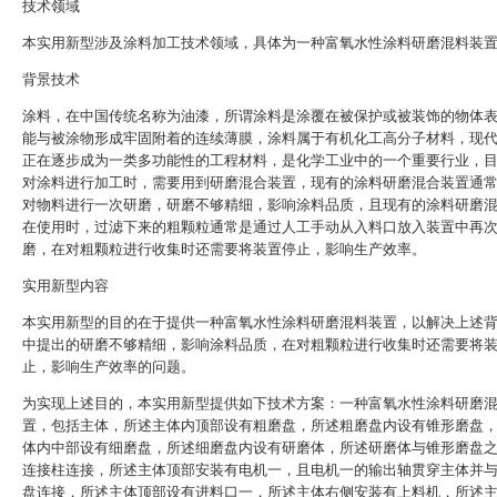
技术领域
本实用新型涉及涂料加工技术领域，具体为一种富氧水性涂料研磨混料装
背景技术
涂料，在中国传统名称为油漆，所谓涂料是涂覆在被保护或被装饰的物体
能与被涂物形成牢固附着的连续薄膜，涂料属于有机化工高分子材料，现
正在逐步成为一类多功能性的工程材料，是化学工业中的一个重要行业，
对涂料进行加工时，需要用到研磨混合装置，现有的涂料研磨混合装置通
对物料进行一次研磨，研磨不够精细，影响涂料品质，且现有的涂料研磨
在使用时，过滤下来的粗颗粒通常是通过人工手动从入料口放入装置中再
磨，在对粗颗粒进行收集时还需要将装置停止，影响生产效率。
实用新型内容
本实用新型的目的在于提供一种富氧水性涂料研磨混料装置，以解决上述
中提出的研磨不够精细，影响涂料品质，在对粗颗粒进行收集时还需要将
止，影响生产效率的问题。
为实现上述目的，本实用新型提供如下技术方案：一种富氧水性涂料研磨
置，包括主体，所述主体内顶部设有粗磨盘，所述粗磨盘内设有锥形磨盘
体内中部设有细磨盘，所述细磨盘内设有研磨体，所述研磨体与锥形磨盘
连接柱连接，所述主体顶部安装有电机一，且电机一的输出轴贯穿主体并
盘连接，所述主体顶部设有进料口一，所述主体右侧安装有上料机，所述