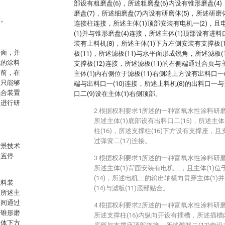
部设有粗磨盘(6)，所述粗磨盘(6)内设有锥形磨盘(4
磨盘(7)，所述细磨盘(7)内设有研磨体(5)，所述研磨
置。
连接柱连接，所述主体(1)顶部安装有电机一(2)，且
(1)并与锥形磨盘(4)连接，所述主体(1)顶部设有进料
装有上料机(8)，所述主体(1)下方左侧安装有支撑板(1
表面，并
板(11)，所述滤板(11)与水平面形成锐角，所述滤板(1
代的涂料
支撑板(12)连接，所述滤板(11)的右侧端通过合页与
目前，在
主体(1)内右侧位于滤板(11)右侧端上方设有出料口一(
常只能够
端与出料口一(10)连接，所述上料机(8)的出料口一
混合装置
口二(9)设在主体(1)右侧顶部。
次进行研
2.根据权利要求1所述的一种富氧水性涂料研
所述主体(1)底部设有出料口二(15)，所述主
柱(16)，所述支撑柱(16)下方设有支撑座，且
过弹簧二(17)连接。
背景技术
装置停
3.根据权利要求1所述的一种富氧水性涂料研
所述主体(1)背面安装有电机二，且主体(1)位
(14)，所述电机二的输出轴横向贯穿主体(1)并
混料装
(14)与滤板(11)底部贴合。
，所述主
之间通过
4.根据权利要求2所述的一种富氧水性涂料研
与锥形磨
所述支撑柱(16)内纵向开设有插槽，所述插
主体下方