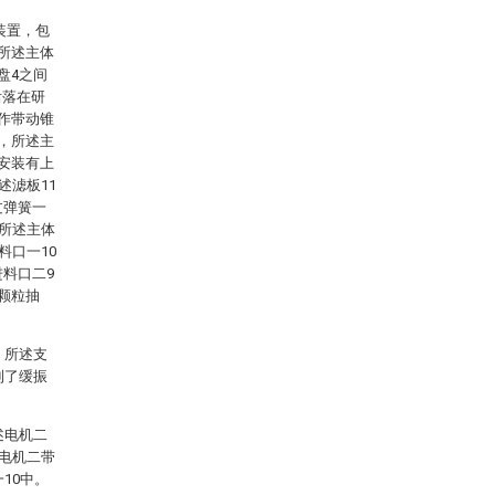
装置，包
，所述主体
盘4之间
后落在研
工作带动锥
接，所述主
侧安装有上
述滤板11
过弹簧一
，所述主体
料口一10
进料口二9
颗粒抽
，所述支
到了缓振
述电机二
，电机二带
10中。