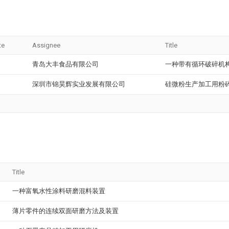
te
Assignee
Title
青岛大丰食品有限公司
一种带有循环破碎机
深圳市锦昊辉实业发展有限公司
硅微粉生产加工用粉
Title
一种富氧水性涂料研磨混料装置
薄片零件的连续双面研磨方法及装置