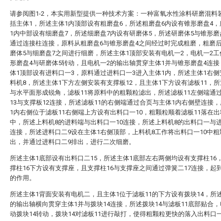
请参阅图1-2，本实用新型提供一种技术方案：一种富氧水性涂料研磨混料
括主体1，所述主体1内顶部设有粗磨盘6，所述粗磨盘6内设有锥形磨盘4
1内中部设有细磨盘7，所述细磨盘7内设有研磨体5，所述研磨体5与锥形磨
通过连接柱连接，原料从粗磨盘6与锥形磨盘4之间经过时完成粗磨，粗磨
磨体5与细磨盘7之间进行细磨，所述主体1顶部安装有电机一2，电机一2
形磨盘4与研磨体5转动，且电机一2的输出轴贯穿主体1并与锥形磨盘4连
体1顶部设有进料口一3，原料通过进料口一3进入主体1内，所述主体1右
料机8，所述主体1下方左侧安装有支撑板12，且主体1下方设有滤板11，所
与水平面形成锐角，滤板11将原料中的粗颗粒滤出，所述滤板11左侧端通
13与支撑板12连接，所述滤板11的右侧端通过合页与主体1内右侧壁连接
1内右侧位于滤板11右侧端上方设有出料口一10，粗颗粒顺着滤板11落在出
中，所述上料机8的进料端与出料口一10连接，所述上料机8的出料口一与
连接，所述进料口二9设在主体1右侧顶部，上料机8工作将出料口一10中粗
出，并通过进料口二9排出，进行二次细磨。
所述主体1底部设有出料口二15，所述主体1底部左右两侧均设有支撑柱16
撑柱16下方设有支撑座，且支撑柱16与支撑座之间通过弹簧二17连接，起
的作用。
所述主体1背面安装有电机二，且主体1位于滤板11的下方设有拨块14，所
的输出轴横向贯穿主体1并与拨块14连接，所述拨块14与滤板11底部贴合
动拨块14转动，拨块14对滤板11进行敲打，使得粗颗粒更快的落入出料口一