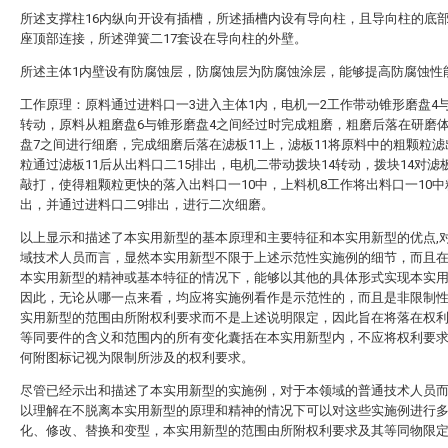
所述支撑柱16内纵向开设有插槽，所述插槽内设有导向柱，且导向柱的底
座顶部连接，所述弹簧二17套设在导向柱的外壁。
所述主体1内壁设有防腐蚀层，防腐蚀层为防腐蚀涂层，能够提高防腐蚀性
工作原理：原料通过进料口一3进入主体1内，电机一2工作带动锥形磨盘4
转动，原料从粗磨盘6与锥形磨盘4之间经过时完成粗磨，粗磨后落在研磨体
盘7之间进行细磨，完成细磨后落在滤板11上，滤板11将原料中的粗颗粒
粒通过滤板11后从出料口二15排出，电机二带动拨块14转动，拨块14对滤板
敲打，使得粗颗粒更快的落入出料口一10中，上料机8工作将出料口一10
出，并通过进料口二9排出，进行二次细磨。
以上显示和描述了本实用新型的基本原理和主要特征和本实用新型的优点,
域技术人员而言，显然本实用新型不限于上述示范性实施例的细节，而且
本实用新型的精神或基本特征的情况下，能够以其他的具体形式实现本实
因此，无论从哪一点来看，均应将实施例看作是示范性的，而且是非限制
实用新型的范围由所附权利要求而不是上述说明限定，因此旨在将落在权
等同要件的含义和范围内的所有变化囊括在本实用新型内，不应将权利要
何附图标记视为限制所涉及的权利要求。
尽管已经示出和描述了本实用新型的实施例，对于本领域的普通技术人员
以理解在不脱离本实用新型的原理和精神的情况下可以对这些实施例进行
化、修改、替换和变型，本实用新型的范围由所附权利要求及其等同物限