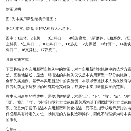
附图说明
图1为本实用新型结构示意图；
图2为本实用新型图1中A处放大示意图。
图中：1主体、2电机一、3进料口一、4锥形磨盘、5研磨体、6粗磨盘、7细
上料机、9进料口二、10出料口一、11滤板、12支撑板、13弹簧一、14拨块
料口二、16支撑柱、17弹簧二。
具体实施方式
下面将结合本实用新型实施例中的附图，对本实用新型实施例中的技术方
楚、完整地描述，显然，所描述的实施例仅仅是本实用新型一部分实施例
全部的实施例。基于本实用新型中的实施例，本领域普通技术人员在没有
性劳动前提下所获得的所有其他实施例，都属于本实用新型保护的范围。
在本实用新型的描述中，需要理解的是，术语“上”、“下”、“前”、“后”、“左”
“顶”、“底”、“内”、“外”等指示的方位或位置关系为基于附图所示的方位或
系，仅是为了便于描述本实用新型和简化描述，而不是指示或暗示所指的
件必须具有特定的方位、以特定的方位构造和操作，因此不能理解为对本
的限制。
实施例：