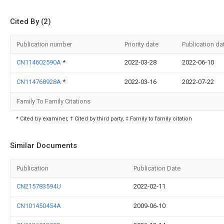
Cited By (2)
Publication number
Priority date
Publication da
CN114602590A
*
2022-03-28
2022-06-10
CN114768928A
*
2022-03-16
2022-07-22
Family To Family Citations
* Cited by examiner, † Cited by third party, ‡ Family to family citation
Similar Documents
Publication
Publication Date
CN215783594U
2022-02-11
CN101450454A
2009-06-10