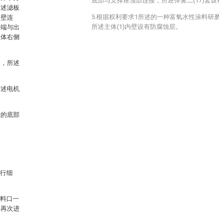
底部与支撑座顶部连接，所述弹簧二(17)套
所述滤板
5.根据权利要求1所述的一种富氧水性涂料研
侧壁连
所述主体(1)内壁设有防腐蚀层。
料端与出
主体右侧
柱，所述
所述电机
柱的底部
进行细
出料口一
粒再次进