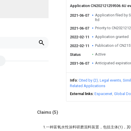
Application CN202121259506.6U e
Application filed by
2021-06-07
ltd
Priority to CN202121
2021-06-07
Application granted
2022-02-11
Publication of CN21
2022-02-11
Active
Status
Anticipated expiratio
2031-06-07
Info
Cited by (2)
Legal events
Simi
Related Applications
External links
Espacenet
Global Do
Claims
(5)
1.一种富氧水性涂料研磨混料装置，包括主体(1)，其