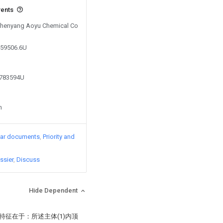
vents
 Shenyang Aoyu Chemical Co
259506.6U
5783594U
n
lar documents
Priority and
ssier
Discuss
Hide Dependent
特征在于：所述主体(1)内顶