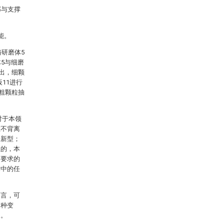
部与支撑
能。
与研磨体5
5与细磨
滤出，细颗
11进行
中粗颗粒抽
对于本领
在不背离
用新型；
性的，本
利要求的
求中的任
而言，可
多种变
定。