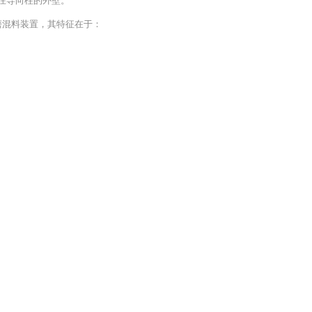
设在导向柱的外壁。
磨混料装置，其特征在于：