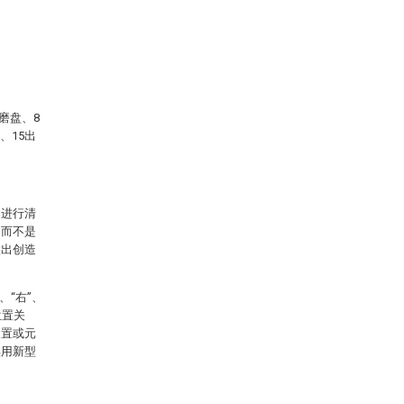
磨盘、8
、15出
案进行清
，而不是
做出创造
、“右”、
位置关
装置或元
实用新型