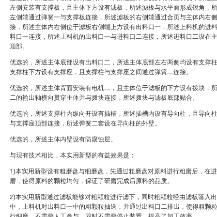
左侧安装有支撑板，且主体下方设有滤板，所述滤板与水平面形成锐角，
左侧端通过弹簧一与支撑板连接，所述滤板的右侧端通过合页与主体内右
接，所述主体内右侧位于滤板右侧端上方设有出料口一，所述上料机的进
料口一连接，所述上料机的出料口一与进料口二连接，所述进料口二设在
顶部。
优选的，所述主体底部设有出料口二，所述主体底部左右两侧均设有支撑
支撑柱下方设有支撑座，且支撑柱与支撑座之间通过弹簧二连接。
优选的，所述主体背面安装有电机二，且主体位于滤板的下方设有拨块，
二的输出轴横向贯穿主体并与拨块连接，所述拨块与滤板底部贴合。
优选的，所述支撑柱内纵向开设有插槽，所述插槽内设有导向柱，且导向
与支撑座顶部连接，所述弹簧二套设在导向柱的外壁。
优选的，所述主体内壁设有防腐蚀层。
与现有技术相比，本实用新型的有益效果是：
1)本实用新型设有粗磨盘与细磨盘，先通过粗磨盘对原料进行粗磨后，在
磨，使得原料的颗粒均匀，保证了研磨完成后原料的品质。
2)本实用新型通过滤板能够对粗颗粒进行滤下，同时粗颗粒经由滤板落入
中，上料机对出料口一中的粗颗粒抽送，并通过出料口二排出，使得粗颗
行细磨，不需要人工参与，同时不需要停止装置，提高了加工效率。