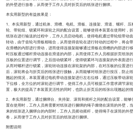
的外壁进行放卷，从而便于工作人员对折页后的纸张进行捆绑。
本实用新型的有益效果是：
1、本实用新型，通过机体、滑槽、电机、滑板、连接架、滑道、螺杆、压
轮、带轮组、锁紧环和滚轮之间的配合设置，能够使得本装置在使用时，
纸张在进行输送的过程中，工作人员启动电机，使得电机通过带轮组带动
转动，由于齿轮与滑板相啮合，从而使得齿轮在进行转动的过程中，将会
在滑槽的内部进行滑动，进而使得连接架能够通过滑板在滑槽的内部进行
时压板通过螺杆滑动连接在滑道的内部，从而使得工作人员根据折页纸张
压板的位置进行调节，之后扭动锁紧环，使得锁紧环与连接架的外表面进
从而对螺杆进行锁紧，滚轮转动连接在滚轮架的内部，在对压板的位置进
后，滚轮将会与折页后的纸张进行接触，从而能够对纸张进行按压，防止
翘起的情况，本装置通过电机带动连接架进行左右位移，通过压板带动滚
下位移，全方位的对滚轮进行调节，使得工作人员可根据工作需求调节滚
置，极大的提高了本装置灵活性的同时，也防止折页后的纸张出现翘起的
2、本实用新型，通过捆绑台、夹持架、滚筒和摇杆之间的配合设置，能够
置在使用时，工作人员将需要对纸张进行捆绑的绳子缠绕在滚筒的外壁，
来的纸张进入捆绑台的内部时，工作人员摇动摇杆，使得绳子在滚筒的外
卷，从而便于工作人员对折页后的纸张进行捆绑。
附图说明