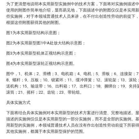
为了更清楚地说明本实用新型实施例中的技术方案，下面将对实施例描述
使用的附图作简单地介绍，显而易见地，下面描述中的附图仅仅是本实用
些实施例，对于本领域普通技术人员来讲，在不付出创造性劳动的前提下
根据这些附图获得其他的附图。
图1为本实用新型结构示意图；
图2为本实用新型图1中A处放大结构示意图；
图3为本实用新型机体正视结构示意图；
图4为本实用新型滚轮正视结构示意图。
图中，1、机体；2、滑槽；3、电机箱；4、电机；5、滑板；6、连接架；
8、螺杆；9、压板；10、锁紧环；11、缓冲弹簧；12、滚轮架；13、滚轮
送机构；15、输送带；16、出料箱；17、出料口；18、捆绑台；19、夹持
滚筒；21、摇杆；22、齿轮；23、带轮组。
具体实施方式
下面将结合具体实施例对本实用新型的技术方案进行清楚、完整地描述。
描述的实施例仅仅是本实用新型的一部分实施例，而不是全部的实施例。
用新型的实施例，本领域普通技术人员在没有作出创造性劳动前提下所获
其他实施例，都属于本实用新型保护的范围。