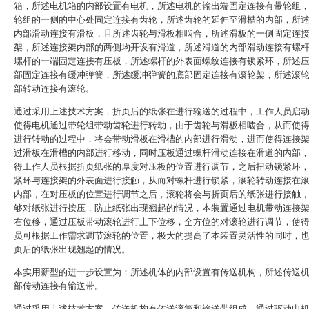
箱，所述电机箱的内部设置有电机，所述电机的输出端固定连接有带轮组
轮组的一侧的中心处固定连接有齿轮，所述齿轮的延伸至滑槽的内部，所
内部滑动连接有滑板，且所述齿轮与滑板相啮合，所述滑板的一侧固定连
架，所述连接架内部的两侧均开设有滑道，所述滑道的内部滑动连接有螺
螺杆的一端固定连接有压板，所述螺杆的外表面螺纹连接有锁紧环，所述
部固定连接有缓冲弹簧，所述缓冲弹簧的底部固定连接有滚轮架，所述滚
部转动连接有滚轮。
通过采用上述技术方案，折页后的纸张在进行输送的过程中，工作人员启
使得电机通过带轮组带动齿轮进行转动，由于齿轮与滑板相啮合，从而使
进行转动的过程中，将会带动滑板在滑槽的内部进行滑动，进而使得连接
过滑板在滑槽的内部进行移动，同时压板通过螺杆滑动连接在滑道的内部
得工作人员根据折页纸张的厚度对压板的位置进行调节，之后扭动锁紧环
紧环与连接架的外表面进行接触，从而对螺杆进行锁紧，滚轮转动连接在
内部，在对压板的位置进行调节之后，滚轮将会与折页后的纸张进行接触
够对纸张进行按压，防止纸张出现翘起的情况，本装置通过电机带动连接
右位移，通过压板带动滚轮进行上下位移，全方位的对滚轮进行调节，使
员可根据工作需求调节滚轮的位置，极大的提高了本装置灵活性的同时，
页后的纸张出现翘起的情况。
本实用新型的进一步设置为：所述机体的内部设置有传送机构，所述传送
部传动连接有输送带。
通过采用上述技术方案，传送机构有传送滚筒和输送带组成，通过驱动电