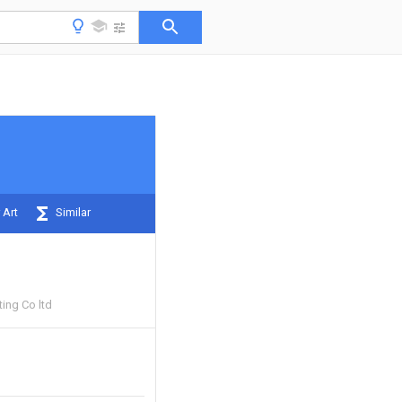
 Art
Similar
ting Co ltd