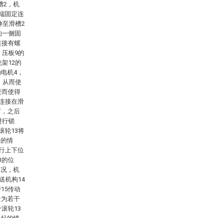
槽2，机
出端固定连
伸至滑槽2
的一侧固
连接有螺
，压板9的
架12的
电机4，
，从而使
进而使得
动连接在滑
节，之后
进行锁
滚轮13将
起的情
进行上下位
3的位
情况，机
送机构14
15传动
量为若干
滚轮13