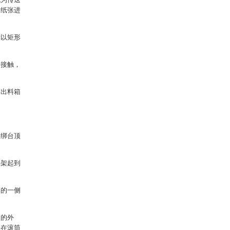
的纸张进
轮以矩形
行接触，
述出料箱
。
捆绑台顶
持架起到
筒的一侧
筒的外
子在滚筒