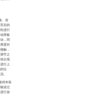
板、齿
折页后的
齿轮进行
带动滑板
移动，同
的厚度对
行接触，
行调节之
纸张出现
轮进行上
轮的位
情况。
使得本装
当输送过
壁进行放