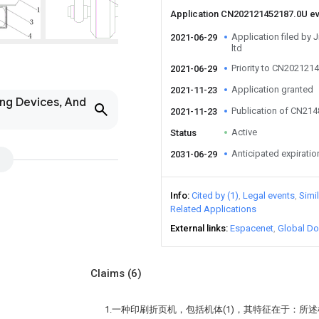
Application CN202121452187.0U e
Application filed by 
2021-06-29
ltd
Priority to CN202121
2021-06-29
Application granted
2021-11-23
ing Devices, And
Publication of CN21
2021-11-23
Active
Status
Anticipated expiratio
2031-06-29
Info
Cited by (1)
Legal events
Simi
Related Applications
External links
Espacenet
Global Do
Claims
(6)
1.一种印刷折页机，包括机体(1)，其特征在于：所述