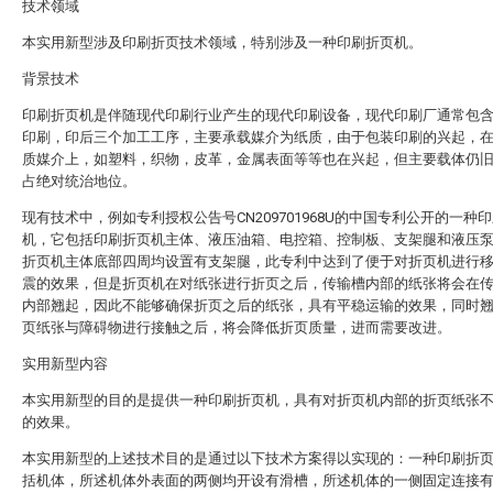
技术领域
本实用新型涉及印刷折页技术领域，特别涉及一种印刷折页机。
背景技术
印刷折页机是伴随现代印刷行业产生的现代印刷设备，现代印刷厂通常包
印刷，印后三个加工工序，主要承载媒介为纸质，由于包装印刷的兴起，
质媒介上，如塑料，织物，皮革，金属表面等等也在兴起，但主要载体仍
占绝对统治地位。
现有技术中，例如专利授权公告号CN209701968U的中国专利公开的一种
机，它包括印刷折页机主体、液压油箱、电控箱、控制板、支架腿和液压
折页机主体底部四周均设置有支架腿，此专利中达到了便于对折页机进行
震的效果，但是折页机在对纸张进行折页之后，传输槽内部的纸张将会在
内部翘起，因此不能够确保折页之后的纸张，具有平稳运输的效果，同时
页纸张与障碍物进行接触之后，将会降低折页质量，进而需要改进。
实用新型内容
本实用新型的目的是提供一种印刷折页机，具有对折页机内部的折页纸张
的效果。
本实用新型的上述技术目的是通过以下技术方案得以实现的：一种印刷折
括机体，所述机体外表面的两侧均开设有滑槽，所述机体的一侧固定连接