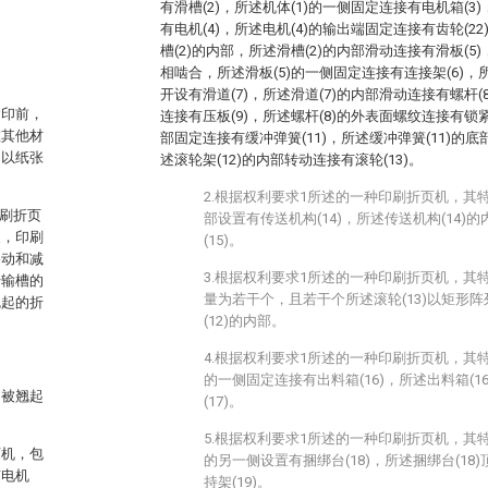
有滑槽(2)，所述机体(1)的一侧固定连接有电机箱(3
有电机(4)，所述电机(4)的输出端固定连接有齿轮(22
槽(2)的内部，所述滑槽(2)的内部滑动连接有滑板(5)，
相啮合，所述滑板(5)的一侧固定连接有连接架(6)，
开设有滑道(7)，所述滑道(7)的内部滑动连接有螺杆(
含印前，
连接有压板(9)，所述螺杆(8)的外表面螺纹连接有锁紧环
在其他材
部固定连接有缓冲弹簧(11)，所述缓冲弹簧(11)的底
旧以纸张
述滚轮架(12)的内部转动连接有滚轮(13)。
2.根据权利要求1所述的一种印刷折页机，其特
印刷折页
部设置有传送机构(14)，所述传送机构(14)
泵，印刷
(15)。
移动和减
3.根据权利要求1所述的一种印刷折页机，其特
传输槽的
量为若干个，且若干个所述滚轮(13)以矩形
翘起的折
(12)的内部。
4.根据权利要求1所述的一种印刷折页机，其特
的一侧固定连接有出料箱(16)，所述出料箱(1
不被翘起
(17)。
5.根据权利要求1所述的一种印刷折页机，其特
页机，包
的另一侧设置有捆绑台(18)，所述捆绑台(1
有电机
持架(19)。