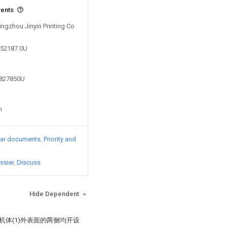
vents
Jingzhou Jinyin Printing Co
452187.0U
4827850U
n
lar documents
Priority and
ssier
Discuss
Hide Dependent
机体(1)外表面的两侧均开设