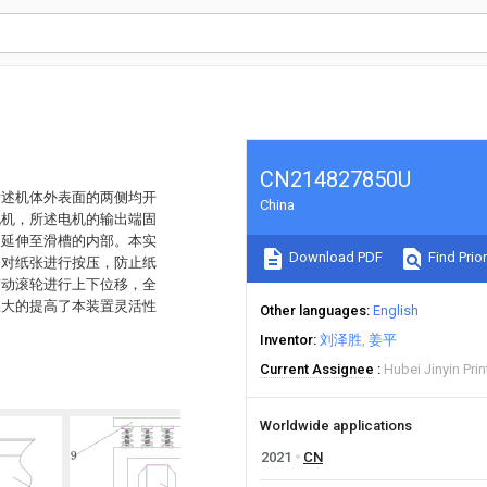
CN214827850U
所述机体外表面的两侧均开
China
电机，所述电机的输出端固
的延伸至滑槽的内部。本实
Download PDF
Find Prior
够对纸张进行按压，防止纸
带动滚轮进行上下位移，全
极大的提高了本装置灵活性
Other languages
English
Inventor
刘泽胜
姜平
Current Assignee
Hubei Jinyin Prin
Worldwide applications
2021
CN