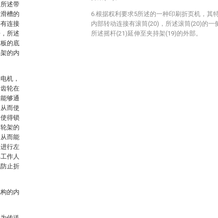
，所述带
述滑槽的
6.根据权利要求5所述的一种印刷折页机，其特
接有连接
内部转动连接有滚筒(20)，所述滚筒(20)的一
杆，所述
所述摇杆(21)延伸至夹持架(19)的外部。
压板的底
轮架的内
动电机，
得齿轮在
架能够通
，从而使
，使得锁
滚轮架的
，从而能
架进行左
得工作人
也防止折
机构的内
机为传送