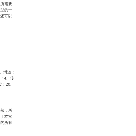
中所需要
新型的一
，还可以
7、滑道；
；14、传
架；20、
显然，所
基于本实
得的所有