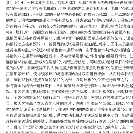
参照图1-4，一种印刷折页机，包括机体1，机体1外表面的两侧均开设有滑
体1的一侧固定连接有电机箱3，电机箱3的内部设置有电机4，电机4的输
接有带轮组23，带轮组23的一侧的中心处固定连接有齿轮22，齿轮22的延
的内部，滑槽2的内部滑动连接有滑板5，且齿轮22与滑板5相啮合，滑板5
定连接有连接架6，连接架6内部的两侧均开设有滑道7，滑道7的内部滑动
杆8，螺杆8的一端固定连接有压板9，螺杆8的外表面螺纹连接有锁紧环10
底部固定连接有缓冲弹簧11，缓冲弹簧11的底部固定连接有滚轮架12，滚轮
内部转动连接有滚轮13，折页后的纸张在进行输送的过程中，工作人员启动
使得电机4通过带轮组23带动齿轮22进行转动，由于齿轮22与滑板5相啮合
得齿轮22在进行转动的过程中，将会带动滑板5在滑槽2的内部进行滑动，
连接架6能够通过滑板5在滑槽2的内部进行移动，同时压板9通过螺杆8滑
道7的内部，从而使得工作人员根据折页纸张的厚度对压板9的位置进行调
扭动锁紧环10，使得锁紧环10与连接架6的外表面进行接触，从而对螺杆8
紧，滚轮13转动连接在滚轮架12的内部，在对压板9的位置进行调节之后，
会与折页后的纸张进行接触，从而能够对纸张进行按压，防止纸张出现翘
况，本装置通过电机4带动连接架6进行左右位移，通过压板9带动滚轮13
移，全方位的对滚轮13进行调节，使得工作人员可根据工作需求调节滚轮1
置，极大的提高了本装置灵活性的同时，也防止折页后的纸张出现翘起的
体1的内部设置有传送机构14，传送机构14的内部传动连接有输送带15，传
有传送滚筒和输送带15组成，通过驱动电机为传送滚筒提供驱动力，输送带
连接在传送滚筒的外壁，进而能够对折页后的纸张进行输送，滚轮13的数
个，且若干个滚轮13以矩形阵列的形式转动连接在滚轮架12的内部，若干个