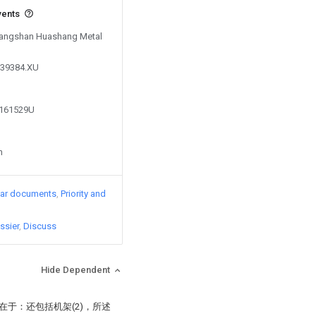
vents
 Tangshan Huashang Metal
839384.XU
4161529U
n
lar documents
Priority and
ssier
Discuss
Hide Dependent
在于：还包括机架(2)，所述