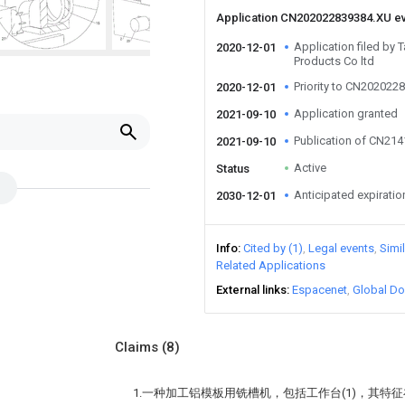
Application CN202022839384.XU e
Application filed by
2020-12-01
Products Co ltd
Priority to CN202022
2020-12-01
Application granted
2021-09-10
Publication of CN21
2021-09-10
Active
Status
Anticipated expiratio
2030-12-01
Info
Cited by (1)
Legal events
Simi
Related Applications
External links
Espacenet
Global Do
Claims
(8)
1.一种加工铝模板用铣槽机，包括工作台(1)，其特征