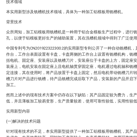
技术领域
本实用新型涉及铣槽机技术领域，具体为一种加工铝模板用铣槽机。
背景技术
众所周知，加工铝模板用铣槽机是一种用于铝合金模板生产过程中，进行
孔，以便于铝模板更好生产的辅助装置，其在洗槽机领域中得到了广泛使
中国专利号为CN201922322300.2的实用新型专利公开了一种自动铣槽机
作台，工作台表面设置有卡盘，卡盘两侧的工作台上设置有铣槽机构，铣
括电机、固定座、安装座以及铣槽刀片，安装座位于卡盘的上方，固定座
装座上，电机安装在固定座上且电机轴贯穿固定座，电机通过电机轴和铣
定连接，其在使用时，将产品放置于卡盘上固定，然后电机带动铣槽刀片
槽刀片对产品进行铣槽，待产品铣槽完成后取下产品，安装新的产品开启
加工。
然而上述中的现有技术方案中仍存在以下缺陷：其产品固定较为费力，生
低，并且薄板加工较易变形，生产质量较差，使用可靠性较低，实用性较
实用新型内容
(一)解决的技术问题
针对现有技术的不足，本实用新型提供了一种加工铝模板用铣槽机，其产