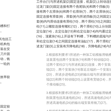
工作台(1)与所述机架(2)固定连接，机架(2)上转动
过龙门架(3)固定连接有两个燕尾轨(4)和两个挡板(5
接有两个左滑块(6)和两个右滑块(7)，两个左滑块(6
固定连接有滑套(8)，滑套(8)与所述挡板(5)之间固
套(8)内均滑动连接有滑柱(10)，两个滑柱(10)之间
铣槽和打
柱(11)上螺纹连接有螺杠(12)，两个滑柱(10)上分别
用。
定位架(14)，左定位架(13)和右定位架(14)内均通过
(16)，顶紧块(16)上开设有下料槽，下料槽的底端与
，其包括工
和右定位架(14)之间固定连接有油缸(17)，两个滑柱
槽机构包
述龙门架(3)上安装有升降电机(18)，升降电机(18)
安装在安
槽刀片固
2.根据权利要求1所述的一种加工铝模板用铣
转动，铣
送装置包括两个安装块(19)和两个转动辊(20)
下一轮的
过两个竖柱(21)与所述机架(2)连接，两个安装
辊(22)，两个安装块(19)靠近左端的一个安装
(23)，所述步进电机(23)的输出端与所述驱动
产效率较
辊(22)和两个转动辊(20)上设置有宽链(24)
低。
个推动板(25)。
3.根据权利要求2所述的一种加工铝模板用铣
削装置包括高速电机(26)，所述高速电机(26)
所述高速电机(26)的输出端安装有铣刀(27)。
品固定较