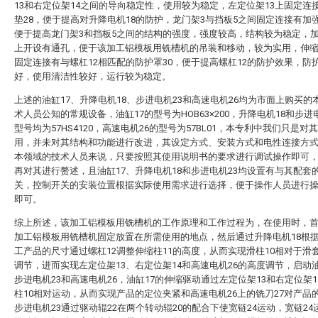
13和右定位架14之间的导向稳定性，使用较为稳定，左定位架13上固定连
垫28，便于提高对升降电机18的防护，龙门架3与挡板5之间固定连接有加强
便于提高龙门架3和挡板5之间的结构的强度，强度较高，结构较为稳定，加
上开设有通孔，便于该加工铝模板用铣槽机的吊装和移动，较为实用，伸缩
固定连接有与螺杠12相匹配的防护罩30，便于提高螺杠12的防护效果，防
好，使用清洁性较好，运行较为稳定。
上述的油缸17、升降电机18、步进电机23和高速电机26均为市面上购买的
术人员公知的常规设备，油缸17的型号为HOB63×200，升降电机18和步进
型号均为57HS4120，高速电机26的型号为57BL01，本专利中我们只是对
用，并未对其结构和功能进行改进，其设定方式、安装方式和电性连接方
本领域的技术人员来说，只要按照其使用说明书的要求进行调试操作即可
再对其进行赘述，且油缸17、升降电机18和步进电机23均设置有与其配套
关，控制开关的安装位置根据实际使用需求进行选择，便于操作人员进行
即可。
综上所述，该加工铝模板用铣槽机的工作原理和工作过程为，在使用时，
加工铝模板用铣槽机固定放置在所需使用的地点，然后通过升降电机18根
工产品的尺寸通过螺杠12调整伸缩柱11的高度，从而实现滑柱10相对于滑
调节，进而实现左定位架13、右定位架14和高速电机26的高度调节，启动油
步进电机23和高速电机26，油缸17的伸缩驱动通过左定位架13和右定位架1
柱10相对运动，从而实现产品的定位夹紧和高速电机26上的铣刀27对产品
步进电机23通过驱动辊22在两个转动辊20的配合下使宽链24运动，宽链24