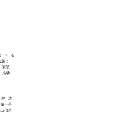
块；7、右
位架；
、安装
、推动
案进行清
，而不是
做出创造