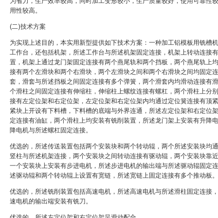
为省力，生产效率较高，同时加工变形较小，生产质量较好，使用可靠性
用性较高。
(二)技术方案
为实现上述目的，本实用新型提供如下技术方案：一种加工铝模板用铣槽
工作台，还包括机架，所述工作台与所述机架固定连接，机架上转动连接
置，机架上通过龙门架固定连接有两个燕尾轨和两个挡板，两个燕尾轨上
接有两个左滑块和两个右滑块，两个左滑块之间和两个右滑块之间均固定
套，滑套与所述挡板之间固定连接有多个弹簧，两个滑套内均滑动连接有
个滑柱之间固定连接有伸缩柱，伸缩柱上螺纹连接有螺杠，两个滑柱上分
接有左定位架和右定位架，左定位架和右定位架内均通过定位簧连接有顶
紧块上开设有下料槽，下料槽的底端与外界连通，所述左定位架和右定位
定连接有油缸，两个滑柱上均安装有铣削装置，所述龙门架上安装有升降
降电机与所述螺杠固定连接。
优选的，所述传送装置包括两个安装块和两个转动辊，两个所述安装块均
竖柱与所述机架连接，两个安装块之间转动连接有驱动辊，两个安装块靠
一个安装块上安装有步进电机，所述步进电机的输出端与所述驱动辊固定
述驱动辊和两个转动辊上设置有宽链，所述宽链上固定连接有多个推动板
优选的，所述铣削装置包括高速电机，所述高速电机与所述滑柱固定连接
速电机的输出端安装有铣刀。
优选的，所述左定位架和右定位架呈滑动配合。