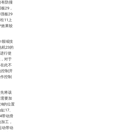
接有防撞
板29，
强板29
柱11上
护效果较
本领域技
电机23的
其进行使
式，对于
，在此不
的控制开
操作控制
首先将该
据需要加
套8的位置
缸17、
4带动滑
的加工，
运动带动