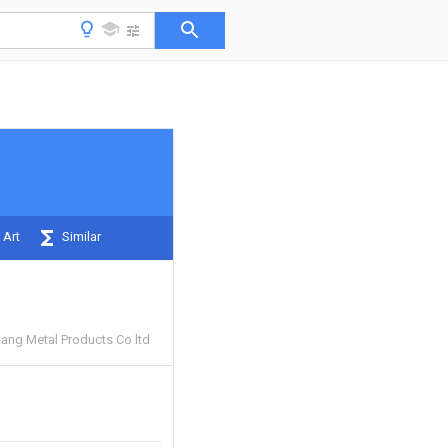
 Art
Similar
ng Metal Products Co ltd