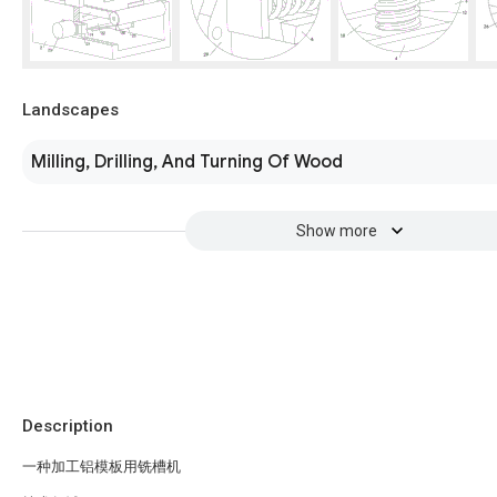
Landscapes
Milling, Drilling, And Turning Of Wood
Show more
Description
一种加工铝模板用铣槽机