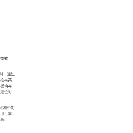
有益效
时，通过
滑柱与高
挡板均与
，定位对
过程中对
使用可靠
较高。