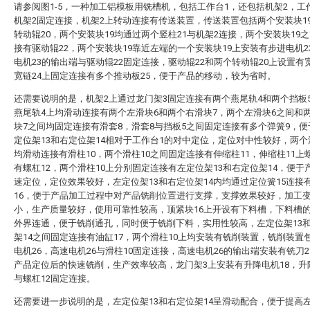
请参阅图1-5，一种加工铝模板用铣槽机，包括工作台1，还包括机架2，工
机架2固定连接，机架2上转动连接有传送装置，传送装置包括两个安装块1
转动辊20，两个安装块19均通过两个竖柱21与机架2连接，两个安装块19
接有驱动辊22，两个安装块19靠近左端的一个安装块19上安装有步进电机2
电机23的输出端与驱动辊22固定连接，驱动辊22和两个转动辊20上设置有宽
宽链24上固定连接有多个推动板25，便于产品的移动，较为省时。
还需要说明的是，机架2上通过龙门架3固定连接有两个燕尾轨4和两个挡板
燕尾轨4上均滑动连接有两个左滑块6和两个右滑块7，两个左滑块6之间和
块7之间均固定连接有滑套8，滑套8与挡板5之间固定连接有多个弹簧9，
定位架13和右定位架14相对于工作台1的对中定位，定位对中性较好，两个
均滑动连接有滑柱10，两个滑柱10之间固定连接有伸缩柱11，伸缩柱11上
有螺杠12，两个滑柱10上分别固定连接有左定位架13和右定位架14，便于
速定位，定位效果较好，左定位架13和右定位架14内均通过定位簧15连接
16，便于产品加工过程中对产品铣削位置进行支撑，支撑效果较好，加工
小，生产质量较好，使用可靠性较高，顶紧块16上开设有下料槽，下料槽
外界连通，便于铣削通孔，同时便于铣削下料，实用性较高，左定位架13
架14之间固定连接有油缸17，两个滑柱10上均安装有铣削装置，铣削装置
电机26，高速电机26与滑柱10固定连接，高速电机26的输出端安装有铣刀2
产品定位后的快速铣削，生产效率较高，龙门架3上安装有升降电机18，升
与螺杠12固定连接。
还需要进一步说明的是，左定位架13和右定位架14呈滑动配合，便于提高