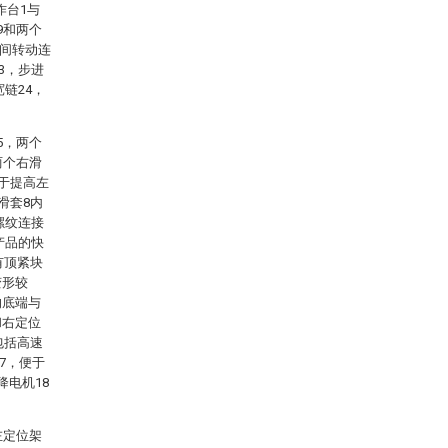
作台1与
9和两个
之间转动连
3，步进
链24，
5，两个
两个右滑
便于提高左
滑套8内
螺纹连接
产品的快
有顶紧块
变形较
的底端与
和右定位
包括高速
7，便于
降电机18
左定位架