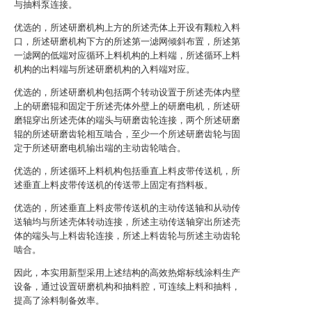
与抽料泵连接。
优选的，所述研磨机构上方的所述壳体上开设有颗粒入料
口，所述研磨机构下方的所述第一滤网倾斜布置，所述第
一滤网的低端对应循环上料机构的上料端，所述循环上料
机构的出料端与所述研磨机构的入料端对应。
优选的，所述研磨机构包括两个转动设置于所述壳体内壁
上的研磨辊和固定于所述壳体外壁上的研磨电机，所述研
磨辊穿出所述壳体的端头与研磨齿轮连接，两个所述研磨
辊的所述研磨齿轮相互啮合，至少一个所述研磨齿轮与固
定于所述研磨电机输出端的主动齿轮啮合。
优选的，所述循环上料机构包括垂直上料皮带传送机，所
述垂直上料皮带传送机的传送带上固定有挡料板。
优选的，所述垂直上料皮带传送机的主动传送轴和从动传
送轴均与所述壳体转动连接，所述主动传送轴穿出所述壳
体的端头与上料齿轮连接，所述上料齿轮与所述主动齿轮
啮合。
因此，本实用新型采用上述结构的高效热熔标线涂料生产
设备，通过设置研磨机构和抽料腔，可连续上料和抽料，
提高了涂料制备效率。