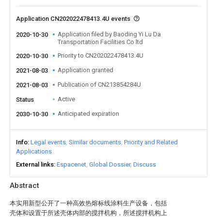
Application CN202022478413.4U events
Application filed by Baoding Yi Lu Da
2020-10-30
Transportation Facilities Co ltd
Priority to CN202022478413.4U
2020-10-30
Application granted
2021-08-03
Publication of CN213854284U
2021-08-03
Active
Status
Anticipated expiration
2030-10-30
Info
Legal events
Similar documents
Priority and Related
Applications
External links
Espacenet
Global Dossier
Discuss
Abstract
本实用新型公开了一种高效热熔标线涂料生产设备，包括
壳体和设置于所述壳体内部的搅拌机构，所述搅拌机构上