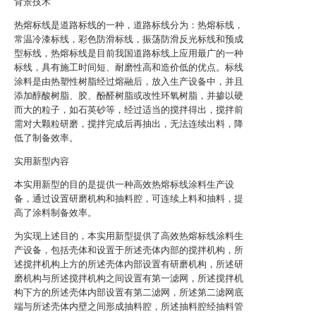
背景技术
热熔标线是道路标线的一种，道路标线分为：热熔标线，
常温冷漆标线，彩色防滑标线，振荡防滑反光标线和预成
型标线，热熔标线是目前我国道路标线上应用最广的一种
标线，具有施工时间短、耐磨性高和造价低的优点。标线
涂料是由热塑性树脂经过熔融后，放入生产设备中，并且
添加醇酸树脂、胶、酚醛树脂或改性环氧树脂，并掺以硬
而大的粒子，如石英砂等，经过适当的搅拌得出，搅拌前
需对大颗粒研磨，搅拌完成后再抽出，无法连续出料，降
低了制备效率。
实用新型内容
本实用新型的目的是提供一种高效热熔标线涂料生产设
备，通过设置研磨机构和抽料腔，可连续上料和抽料，提
高了涂料制备效率。
为实现上述目的，本实用新型提供了高效热熔标线涂料生
产设备，包括壳体和设置于所述壳体内部的搅拌机构，所
述搅拌机构上方的所述壳体内部设置有研磨机构，所述研
磨机构与所述搅拌机构之间设置有第一滤网，所述搅拌机
构下方的所述壳体内部设置有第二滤网，所述第二滤网底
端与所述壳体内壁之间形成抽料腔，所述抽料腔经抽料管