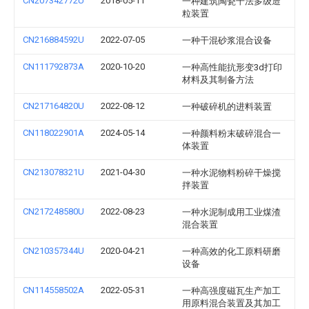
CN207342772U
2018-05-11
一种建筑陶瓷干法多级造
粒装置
CN216884592U
2022-07-05
一种干混砂浆混合设备
CN111792873A
2020-10-20
一种高性能抗形变3d打印
材料及其制备方法
CN217164820U
2022-08-12
一种破碎机的进料装置
CN118022901A
2024-05-14
一种颜料粉末破碎混合一
体装置
CN213078321U
2021-04-30
一种水泥物料粉碎干燥搅
拌装置
CN217248580U
2022-08-23
一种水泥制成用工业煤渣
混合装置
CN210357344U
2020-04-21
一种高效的化工原料研磨
设备
CN114558502A
2022-05-31
一种高强度磁瓦生产加工
用原料混合装置及其加工