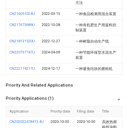
方法
CN216051024U
2022-03-15
一种食品检测用混合装置
CN217675689U
2022-10-28
一种有机肥生产用返料控
制装置
CN218131520U
2022-12-27
一种树脂自动生产线
CN220737747U
2024-04-09
一种节能环保型水泥生产
装置
CN222174217U
2024-12-17
一种避免结块的磨粉机
Priority And Related Applications
Priority Applications (1)
Application
Priority date
Filing date
Title
CN202022478413.4U
2020-10-30
2020-10-30
高效热熔
标线涂料