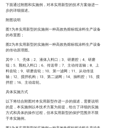
下面通过附图和实施例，对本实用新型的技术方案做进一
步的详细描述。
附图说明
图1为本实用新型的实施例一种高效热熔标线涂料生产设备
的布置图；
图2为本实用新型的实施例一种高效热熔标线涂料生产设备
的传动原理图。
其中：1、壳体；2、液体入料口；3、研磨腔；4、研磨
辊；5、颗粒入料口；6、传送带；7、主动传送轴；8、上
料齿轮；9、研磨齿轮；10、第一滤网；11、从动传送
轴；12、搅拌机构；13、第二滤网；14、抽料腔；15、搅
拌腔；16、主动齿轮。
具体实施方式
以下将结合附图对本实用新型作进一步的描述，需要说明
的是，本实施例以本技术方案为前提，给出了详细的实施
方式和具体的操作过程，但本实用新型的保护范围并不限
于本实施例。
图1为本实用新型的实施例一种高效热熔标线涂料生产设备