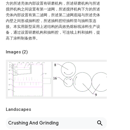
方的所述壳体内部设置有研磨机构，所述研磨机构与所述
搅拌机构之间设置有第一滤网，所述搅拌机构下方的所述
壳体内部设置有第二滤网，所述第二滤网底端与所述壳体
内壁之间形成抽料腔，所述抽料腔经抽料管与抽料泵连
接。本实用新型采用上述结构的高效热熔标线涂料生产设
备，通过设置研磨机构和抽料腔，可连续上料和抽料，提
高了涂料制备效率。
Images (
2
)
Landscapes
Crushing And Grinding