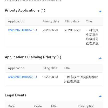
Priority Applications (1)
Application
Priority date
Filing date
Title
CN202020881067.1U
2020-05-23
2020-05-23
一种市政
生活混合
垃圾筛分
处理系统
Applications Claiming Priority (1)
Application
Filing date
Title
CN202020881067.1U
2020-05-23
一种市政生活混合垃圾筛
分处理系统
Legal Events
Date
Code
Title
Description