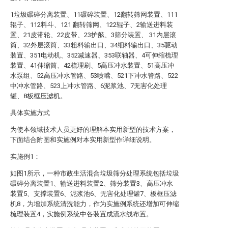
1垃圾碾碎分离装置、11碾碎装置、12翻转筛网装置、111
辊子、112料斗、121 翻转筛网、122辊子、2输送进料装
置、21皮带轮、22皮带、23护舷、3筛分装置、 31内层滚
筒、32外层滚筒、33粗料输出口、34细料输出口、35驱动
装置、351电动机、352减速器、353联轴器、4可伸缩梳理
装置、41伸缩筒、42梳理刷、5高压冲水装置、51高压冲
水泵组、52高压冲水管路、53喷嘴、521下冲水管路、522
中冲水管路、523上冲水管路、6泥浆池、7无害化处理
罐、8板框压滤机。
具体实施方式
为使本领域技术人员更好的理解本实用新型的技术方案，
下面结合附图和实施例对本实用新型作详细说明。
实施例1：
如图1所示，一种市政生活混合垃圾筛分处理系统包括垃圾
碾碎分离装置1、输送进料装置2、筛分装置3、高压冲水
装置5、支撑装置6、泥浆池6、无害化处理罐7、板框压滤
机8，为增加系统清洗能力，作为实施例系统还增加可伸缩
梳理装置4，实施例系统中各装置成流水线布置。