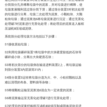
分筒筛分孔并稀释垃圾中的泥浆，并对垃圾进行稀释，使
垃圾浆液顺利流过筛分筒下泄；通过筛分装置3对初次处理
的垃圾进行分离，垃圾二次处理为泥浆、小颗粒块、大颗
粒块垃圾；通过泥浆池6将垃圾泥浆进行沉淀；通过无害化
处理罐7对泥浆进行无害化处理；将处理后的泥浆送入板框
压滤机8压缩成泥饼。
系统筛分处理垃圾方法包括以下步骤：
S1接收原始垃圾；
S2利用垃圾碾碎装置1将垃圾中的大块硬度较低的石块等
碾碎成小块，分离出大块硬质石块；
S3将初次筛分的垃圾倒在输送进料装置2上，将垃圾运输
到筛分装置3内层滚筒31内；
S4筛分装置3运转将垃圾分选为大、中、小粒径颗粒以及
难以清理的布条、塑料袋等杂物；
S5将细颗粒运输至泥浆池6混合为一定浓度的泥浆；
S6将泥浆输运至无害化处理罐7进行无害化处理；
S7处理后的泥浆经板框压滤机8浓缩压制成固体泥块后进