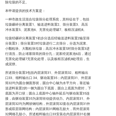
除垃圾的不足。
本申请提供的技术方案是：
一种市政生活混合垃圾筛分处理系统，其特征在于，包括
垃圾碾碎分离装置1、输送进料装置2、筛分装置3、高压
冲水装置5、泥浆池6、无害化处理罐7、板框压滤机8。
垃圾经碾碎分离装置1初步分选后经输送进料装置2输至筛
分装置3；筛分装置3对垃圾进行二次筛分，分选为泥浆、
小颗粒块、大颗粒块垃圾；高压冲水装置5对筛分装置3进
行清洗，防止堵塞筛筒的筛分孔；泥浆经泥浆池6后，通过
无害化处理罐7无害化处理，以及板框压滤机8处理后，生
成泥饼。
所述筛分装置3包括内层滚筒31、外层滚筒32、粗料输出
口33、细料输出口 34、驱动装置35；内层滚筒31、外层滚
筒32均为圆台侧面形状，圆台中心轴为水平方向，靠近输
送进料装置2的一侧为圆台下底面，圆台上底面为密封，下
底面为开口状；圆台上底面中心轴外延后与驱动装置35连
接，由驱动装置35为滚筒转动提供动力。内层滚筒31、外
层滚筒32均为网状钢结构，外层滚筒32套在内层滚筒31外
形成双层筛网结构；内层滚筒31网格孔较大，而外层滚筒
32网格孔较小。所述粗料输出口33安装在内层滚筒31右侧