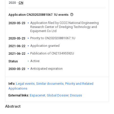
2020
CN
Application CN202020881067.1U events
Application filed by CCCC National Engineering
2020-05-23
Research Center of Dredging Technology and
Equipment Co Ltd
Priority to CN202020881067.1U
2020-05-23
Application granted
2021-06-22
Publication of CN213495592U
2021-06-22
Active
Status
Anticipated expiration
2030-05-23
Info
Legal events
Similar documents
Priority and Related
Applications
External links
Espacenet
Global Dossier
Discuss
Abstract