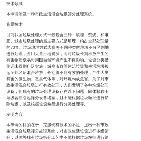
技术领域
本申请涉及一种市政生活混合垃圾筛分处理系统。
背景技术
目前我国垃圾处理方式一般包含三种：填埋、焚烧、和堆
肥。城市垃圾处理的最主要方式是填埋，约占全部处理量
的70％。垃圾填埋方式大多将不同种类的垃圾不分区别地
进行处理，占用大量土地资源，同时垃圾长期堆放产生的
有害物质极易对周围自然环境产生不良影响。垃圾分类措
施还未得到广泛实施，城乡市政等建筑垃圾和生活垃圾被
运至郊区后混合堆放，长期得不到有效的处理，产生大量
有害的微生物、恶臭气体等，对环境构成危害。为了对市
政生活混合垃圾进行有效处理，人们发明了各种垃圾处理
设备，但现有的垃圾处理设备存在以下问题：固体颗粒干
垃圾容易引起筛分设备堵塞，且不能根据垃圾粒径进行筛
除垃圾，以及根据垃圾粒径进行分类处理等。
发明内容
本申请的目的在于，克服现有技术的不足，提出一种市政
生活混合垃圾筛分处理系统，对市政生活垃圾进行多级筛
分，以弥补现有垃圾筛分工艺中不能根据垃圾粒径进行筛