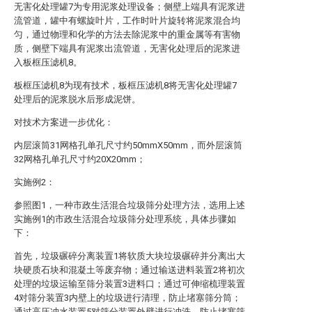
无害化处理罐7为专用泥浆处理设备；侧壁上端具有泥浆进
流管道，罐中有螺旋叶片，工作时叶片旋转将泥浆混合均
匀，通过物理和化学的方法去除泥浆中的重金属等有害物
质，侧壁下端具有泥浆出流管道，无害化处理后的泥浆进
入板框压滤机8。
板框压滤机8为现有技术，板框压滤机8将无害化处理罐7
处理后的泥浆脱水后形成泥饼。
对技术方案进一步优化：
内层滚筒31网格孔单孔尺寸约50mmX50mm，而外层滚筒
32网格孔单孔尺寸约20X20mm；
实施例2：
参照图1，一种市政生活混合垃圾筛分处理方法，选用上述
实施例1的市政生活混合垃圾筛分处理系统，具体步骤如
下：
首先，垃圾碾碎分离装置1将软质大块垃圾碾碎并分离出大
块硬质石块和混凝土等废弃物；通过输送进料装置2将初次
处理的垃圾运输至筛分装置3进料口；通过可伸缩梳理装置
4对筛分装置3内壁上的垃圾进行清理，防止堵塞筛分筒；
通过高压冲水装置5对筛分装置外壁进行冲洗，防止堵塞筛