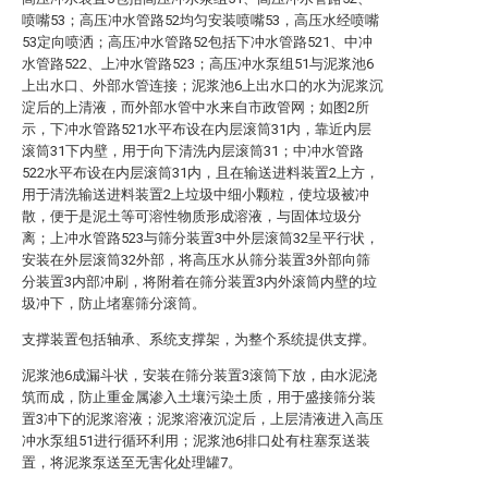
喷嘴53；高压冲水管路52均匀安装喷嘴53，高压水经喷嘴
53定向喷洒；高压冲水管路52包括下冲水管路521、中冲
水管路522、上冲水管路523；高压冲水泵组51与泥浆池6
上出水口、外部水管连接；泥浆池6上出水口的水为泥浆沉
淀后的上清液，而外部水管中水来自市政管网；如图2所
示，下冲水管路521水平布设在内层滚筒31内，靠近内层
滚筒31下内壁，用于向下清洗内层滚筒31；中冲水管路
522水平布设在内层滚筒31内，且在输送进料装置2上方，
用于清洗输送进料装置2上垃圾中细小颗粒，使垃圾被冲
散，便于是泥土等可溶性物质形成溶液，与固体垃圾分
离；上冲水管路523与筛分装置3中外层滚筒32呈平行状，
安装在外层滚筒32外部，将高压水从筛分装置3外部向筛
分装置3内部冲刷，将附着在筛分装置3内外滚筒内壁的垃
圾冲下，防止堵塞筛分滚筒。
支撑装置包括轴承、系统支撑架，为整个系统提供支撑。
泥浆池6成漏斗状，安装在筛分装置3滚筒下放，由水泥浇
筑而成，防止重金属渗入土壤污染土质，用于盛接筛分装
置3冲下的泥浆溶液；泥浆溶液沉淀后，上层清液进入高压
冲水泵组51进行循环利用；泥浆池6排口处有柱塞泵送装
置，将泥浆泵送至无害化处理罐7。