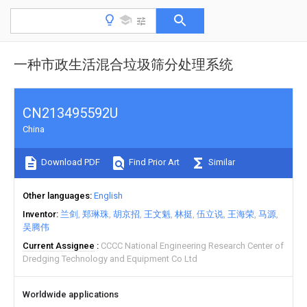
一种市政生活混合垃圾筛分处理系统
CN213495592U
China
Download PDF
Find Prior Art
Similar
Other languages
English
Inventor
兰剑
郑琳珠
胡京招
王文魁
林挺
伍立说
王海荣
马源
吴腾伟
Current Assignee
CCCC National Engineering Research Center of
Dredging Technology and Equipment Co Ltd
Worldwide applications