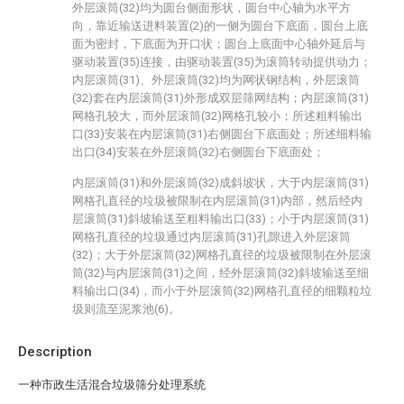
外层滚筒(32)均为圆台侧面形状，圆台中心轴为水平方
向，靠近输送进料装置(2)的一侧为圆台下底面，圆台上底
面为密封，下底面为开口状；圆台上底面中心轴外延后与
驱动装置(35)连接，由驱动装置(35)为滚筒转动提供动力；
内层滚筒(31)、外层滚筒(32)均为网状钢结构，外层滚筒
(32)套在内层滚筒(31)外形成双层筛网结构；内层滚筒(31)
网格孔较大，而外层滚筒(32)网格孔较小；所述粗料输出
口(33)安装在内层滚筒(31)右侧圆台下底面处；所述细料输
出口(34)安装在外层滚筒(32)右侧圆台下底面处；
内层滚筒(31)和外层滚筒(32)成斜坡状，大于内层滚筒(31)
网格孔直径的垃圾被限制在内层滚筒(31)内部，然后经内
层滚筒(31)斜坡输送至粗料输出口(33)；小于内层滚筒(31)
网格孔直径的垃圾通过内层滚筒(31)孔隙进入外层滚筒
(32)；大于外层滚筒(32)网格孔直径的垃圾被限制在外层滚
筒(32)与内层滚筒(31)之间，经外层滚筒(32)斜坡输送至细
料输出口(34)，而小于外层滚筒(32)网格孔直径的细颗粒垃
圾则流至泥浆池(6)。
Description
一种市政生活混合垃圾筛分处理系统