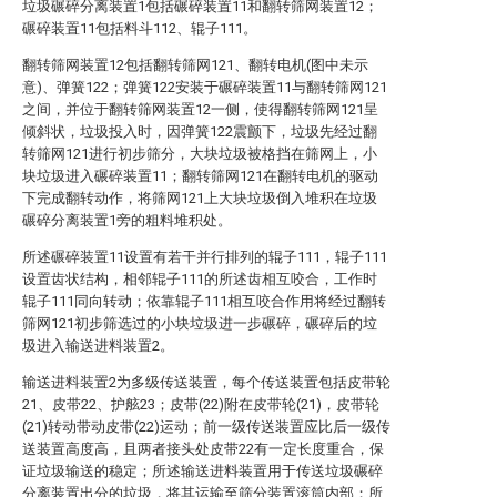
垃圾碾碎分离装置1包括碾碎装置11和翻转筛网装置12；
碾碎装置11包括料斗112、辊子111。
翻转筛网装置12包括翻转筛网121、翻转电机(图中未示
意)、弹簧122；弹簧122安装于碾碎装置11与翻转筛网121
之间，并位于翻转筛网装置12一侧，使得翻转筛网121呈
倾斜状，垃圾投入时，因弹簧122震颤下，垃圾先经过翻
转筛网121进行初步筛分，大块垃圾被格挡在筛网上，小
块垃圾进入碾碎装置11；翻转筛网121在翻转电机的驱动
下完成翻转动作，将筛网121上大块垃圾倒入堆积在垃圾
碾碎分离装置1旁的粗料堆积处。
所述碾碎装置11设置有若干并行排列的辊子111，辊子111
设置齿状结构，相邻辊子111的所述齿相互咬合，工作时
辊子111同向转动；依靠辊子111相互咬合作用将经过翻转
筛网121初步筛选过的小块垃圾进一步碾碎，碾碎后的垃
圾进入输送进料装置2。
输送进料装置2为多级传送装置，每个传送装置包括皮带轮
21、皮带22、护舷23；皮带(22)附在皮带轮(21)，皮带轮
(21)转动带动皮带(22)运动；前一级传送装置应比后一级传
送装置高度高，且两者接头处皮带22有一定长度重合，保
证垃圾输送的稳定；所述输送进料装置用于传送垃圾碾碎
分离装置出分的垃圾，将其运输至筛分装置滚筒内部；所