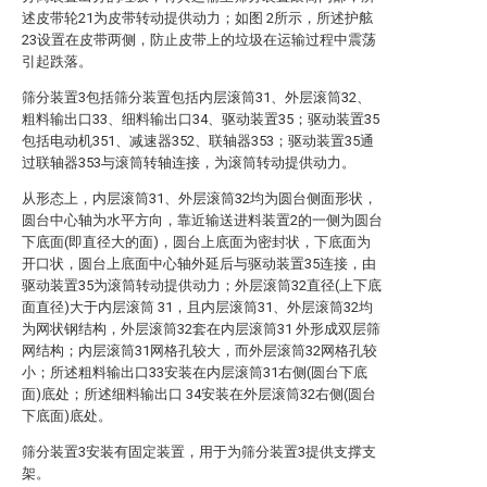
述皮带轮21为皮带转动提供动力；如图 2所示，所述护舷
23设置在皮带两侧，防止皮带上的垃圾在运输过程中震荡
引起跌落。
筛分装置3包括筛分装置包括内层滚筒31、外层滚筒32、
粗料输出口33、细料输出口34、驱动装置35；驱动装置35
包括电动机351、减速器352、联轴器353；驱动装置35通
过联轴器353与滚筒转轴连接，为滚筒转动提供动力。
从形态上，内层滚筒31、外层滚筒32均为圆台侧面形状，
圆台中心轴为水平方向，靠近输送进料装置2的一侧为圆台
下底面(即直径大的面)，圆台上底面为密封状，下底面为
开口状，圆台上底面中心轴外延后与驱动装置35连接，由
驱动装置35为滚筒转动提供动力；外层滚筒32直径(上下底
面直径)大于内层滚筒 31，且内层滚筒31、外层滚筒32均
为网状钢结构，外层滚筒32套在内层滚筒31 外形成双层筛
网结构；内层滚筒31网格孔较大，而外层滚筒32网格孔较
小；所述粗料输出口33安装在内层滚筒31右侧(圆台下底
面)底处；所述细料输出口 34安装在外层滚筒32右侧(圆台
下底面)底处。
筛分装置3安装有固定装置，用于为筛分装置3提供支撑支
架。