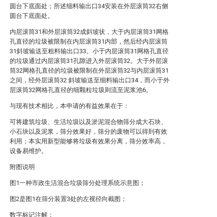
圆台下底面处；所述细料输出口34安装在外层滚筒32右侧
圆台下底面处。
内层滚筒31和外层滚筒32成斜坡状，大于内层滚筒31网格
孔直径的垃圾被限制在内层滚筒31内部，然后经内层滚筒
31斜坡输送至粗料输出口33。小于内层滚筒31网格孔直径
的垃圾通过内层滚筒31孔隙进入外层滚筒32。大于外层滚
筒32网格孔直径的垃圾被限制在外层滚筒32与内层滚筒31
之间，经外层滚筒32 斜坡输送至细料输出口34，而小于外
层滚筒32网格孔直径的细颗粒垃圾则流至泥浆池6。
与现有技术相比，本申请的有益效果在于：
可将建筑垃圾、生活垃圾以及淤泥混合物筛分成大石块、
小石块以及泥浆，筛分效果好，筛分的废物可以得到有效
利用；本实用新型能够将垃圾有效果分离，筛分效率高，
设备易维护。
附图说明
图1一种市政生活混合垃圾筛分处理系统示意图；
图2是图1在筛分装置3处的左视径向截图；
数字标记注解：