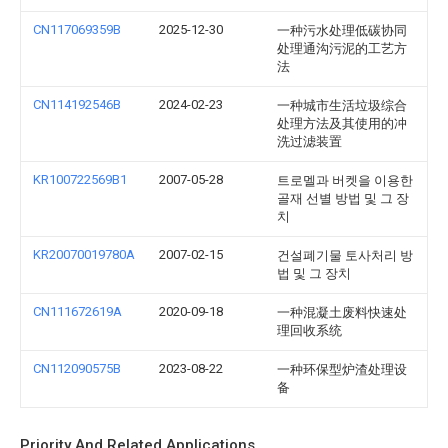
CN117069359B
2025-12-30
一种污水处理低碳协同
处理通沟污泥的工艺方
法
CN114192546B
2024-02-23
一种城市生活垃圾综合
处理方法及其使用的冲
洗过滤装置
KR100722569B1
2007-05-28
트로멜과 버켓을 이용한
골재 선별 방법 및 그 장
치
KR20070019780A
2007-02-15
건설폐기물 토사처리 방
법 및 그 장치
CN111672619A
2020-09-18
一种混凝土废料快速处
理回收系统
CN112090575B
2023-08-22
一种环保型炉渣处理设
备
Priority And Related Applications