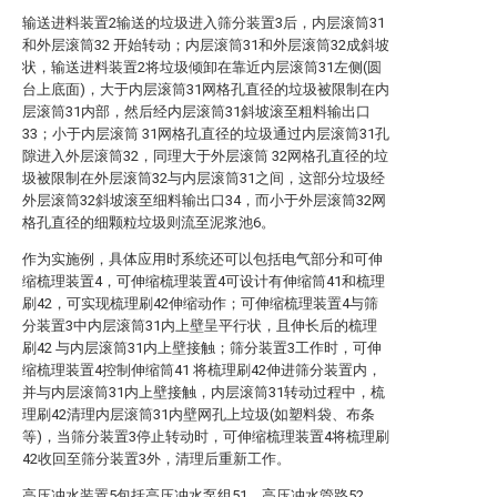
输送进料装置2输送的垃圾进入筛分装置3后，内层滚筒31
和外层滚筒32 开始转动；内层滚筒31和外层滚筒32成斜坡
状，输送进料装置2将垃圾倾卸在靠近内层滚筒31左侧(圆
台上底面)，大于内层滚筒31网格孔直径的垃圾被限制在内
层滚筒31内部，然后经内层滚筒31斜坡滚至粗料输出口
33；小于内层滚筒 31网格孔直径的垃圾通过内层滚筒31孔
隙进入外层滚筒32，同理大于外层滚筒 32网格孔直径的垃
圾被限制在外层滚筒32与内层滚筒31之间，这部分垃圾经
外层滚筒32斜坡滚至细料输出口34，而小于外层滚筒32网
格孔直径的细颗粒垃圾则流至泥浆池6。
作为实施例，具体应用时系统还可以包括电气部分和可伸
缩梳理装置4，可伸缩梳理装置4可设计有伸缩筒41和梳理
刷42，可实现梳理刷42伸缩动作；可伸缩梳理装置4与筛
分装置3中内层滚筒31内上壁呈平行状，且伸长后的梳理
刷42 与内层滚筒31内上壁接触；筛分装置3工作时，可伸
缩梳理装置4控制伸缩筒41 将梳理刷42伸进筛分装置内，
并与内层滚筒31内上壁接触，内层滚筒31转动过程中，梳
理刷42清理内层滚筒31内壁网孔上垃圾(如塑料袋、布条
等)，当筛分装置3停止转动时，可伸缩梳理装置4将梳理刷
42收回至筛分装置3外，清理后重新工作。
高压冲水装置5包括高压冲水泵组51、高压冲水管路52、