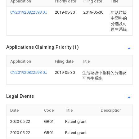
Application
Priority date
Filing date
Title
CN201920822598.0U
2019-05-30
2019-05-30
生活垃圾
中塑料的
分选及可
再生系统
Applications Claiming Priority (1)
Application
Filing date
Title
CN201920822598.0U
2019-05-30
生活垃圾中塑料的分选及
可再生系统
Legal Events
Date
Code
Title
Description
2020-05-22
GR01
Patent grant
2020-05-22
GR01
Patent grant