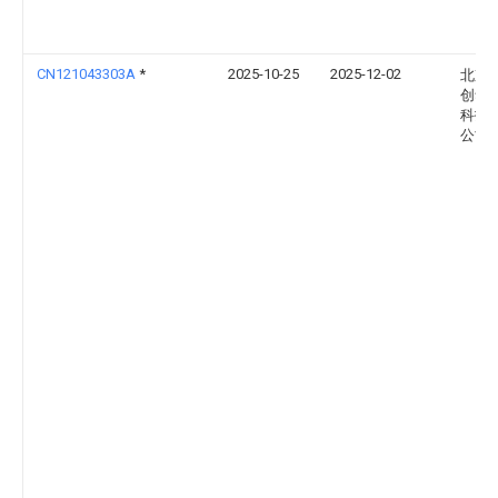
CN121043303A
*
2025-10-25
2025-12-02
北京
创华
科技
公司