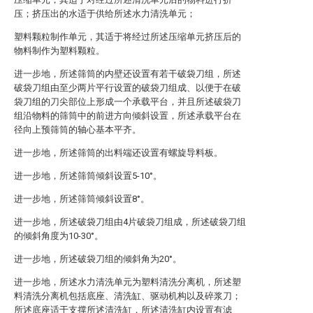
压；挤压出的水适于供给所述水力清洗单元；
塑料颗粒制作单元，其适于将经过所述压缩单元挤压后的
物料制作为塑料颗粒。
进一步地，所述筛筒的内壁还设置有若干破袋刀组，所述
破袋刀组由至少两片平行设置的破袋刀组成、以便于在破
袋刀组的刀尖部位上形成一个承载平台，并且所述破袋刀
组沿物料的筛筒中的前进方向倾斜设置，所述承载平台在
径向上预筛筒的轴心基本平齐。
进一步地，所述筛筒的出料端还设置有螺旋导料板。
进一步地，所述筛筒倾斜设置5-10°。
进一步地，所述筛筒倾斜设置8°。
进一步地，所述破袋刀组由4片破袋刀组成，所述破袋刀组
的倾斜角度为10-30°。
进一步地，所述破袋刀组的倾斜角为20°。
进一步地，所述水力清洗单元为塑料清洗分离机，所述塑
料清洗分离机包括底座、清洗缸、驱动机构以及碎浆刀；
所述底座适于支撑所述清洗缸，所述清洗缸内设置有滤