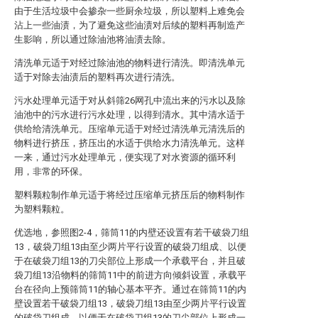
由于生活垃圾中会掺杂一些厨余垃圾，所以塑料上难免会
沾上一些油渍，为了避免这些油渍对后续的塑料再制造产
生影响，所以通过除油池将油渍去除。
清洗单元适于对经过除油池的物料进行清洗。即清洗单元
适于对除去油渍后的塑料再次进行清洗。
污水处理单元适于对从斜筛26网孔中流出来的污水以及除
油池中的污水进行污水处理，以得到清水。其中清水适于
供给给清洗单元。压缩单元适于对经过清洗单元清洗后的
物料进行挤压，挤压出的水适于供给水力清洗单元。这样
一来，通过污水处理单元，便实现了对水资源的循环利
用，非常的环保。
塑料颗粒制作单元适于将经过压缩单元挤压后的物料制作
为塑料颗粒。
优选地，参照图2-4，筛筒11的内壁还设置有若干破袋刀组
13，破袋刀组13由至少两片平行设置的破袋刀组成、以便
于在破袋刀组13的刀尖部位上形成一个承载平台，并且破
袋刀组13沿物料的筛筒11中的前进方向倾斜设置，承载平
台在径向上预筛筒11的轴心基本平齐。通过在筛筒11的内
壁设置若干破袋刀组13，破袋刀组13由至少两片平行设置
的破袋刀组成、以便于在破袋刀组13的刀尖部位上形成一