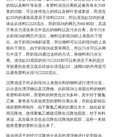
的纸以及树叶等杂质，本塑料清洗分离机还兼具有水力碎
浆的功能，可以使得混入的纸以及树叶变成浆状，而清洗
缸22内的液面高度高于排料口223，所以清洗缸22内的液
体会从排料口223流出，而斜筛26的网孔为60-80目，其适
于将水力清洗单元中流出的物料以及污水分离，其中污水
从斜筛26的网孔中流出，物料沿斜筛26的上表面向下滑
出。由于斜筛26倾斜设置，所以物料可以沿斜筛26的上表
面向下滑出，由于斜筛26设置有网孔，所以污水可以从网
孔中流下，即斜筛26通过这样的方式，将物料和污水分
离。清洗缸22底部的排污口222则可以将清洗下来的泥沙
等较重的杂质沉底后排放出清洗缸22，滤网25的作用是可
以避免塑料从排污口222流出。
沉降池适于对从斜筛26上表面出料的物料进行漂浮分选，
以分选出漂浮物以及沉降物。从斜筛26上表面出料的物料
有塑料和布料，而塑料的种类也分为多种，其中对于聚氯
乙烯，要将其与其他类型的塑料分离出来，否则会影响后
续的塑料再制作，由于聚氯乙烯的比重比水大，故此处采
用沉降池，使得聚氯乙烯能沉降在沉降池底部，对于布料
来说，其在吸水后也会沉降在沉降池的底部，这样一来就
能将需要的塑料分选出来了。
除油池适于对经过沉降池分选后的漂浮物进行化学除油。