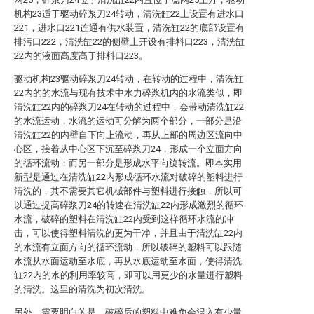
机构23适于驱动碎浆刀24转动，清洗缸22上设置有进水口
221，进水口221连通有供水装置，清洗缸22的底部设置有
排污口222，清洗缸22的侧壁上开设有排料口223，清洗缸
22内的液面高度高于排料口223。
驱动机构23驱动碎浆刀24转动，在转动的过程中，清洗缸
22内的的水流与现有技术中水力碎浆机内的水流类似，即
清洗缸22内的碎浆刀24在转动的过程中，会带动清洗缸22
的水流运动，水流的运动可分解为两个部分，一部分是沿
清洗缸22的内壁自下向上流动，再从上部的周边区流向中
心区，接着从中心区下沉至碎浆刀24，形成一个立面方向
的循环流动；而另一部分是形成水平向旋转流。即本实用
新型是通过在清洗缸22内形成循环水流对破碎的塑料进行
清洗的，其不需要其它机械部件与塑料进行接触，所以可
以通过提高碎浆刀24的转速在清洗缸22内形成激烈的循环
水流，破碎的塑料在清洗缸22内受到这样循环水流的冲
击，可以使得塑料清洗的更为干净，并且由于清洗缸22内
的水流有立面方向的循环流动，所以破碎的塑料可以跟随
水流从水面运动至水底，再从水底运动至水面，使得清洗
缸22内的水的利用率较高，即可以用更少的水量进行塑料
的清洗。这里的清洗为初次清洗。
另外，需要明白的是，破碎后的塑料中难免会混入有少量