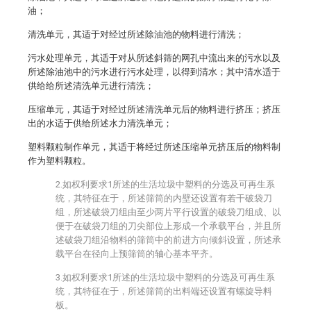
油；
清洗单元，其适于对经过所述除油池的物料进行清洗；
污水处理单元，其适于对从所述斜筛的网孔中流出来的污水以及
所述除油池中的污水进行污水处理，以得到清水；其中清水适于
供给给所述清洗单元进行清洗；
压缩单元，其适于对经过所述清洗单元后的物料进行挤压；挤压
出的水适于供给所述水力清洗单元；
塑料颗粒制作单元，其适于将经过所述压缩单元挤压后的物料制
作为塑料颗粒。
2.如权利要求1所述的生活垃圾中塑料的分选及可再生系
统，其特征在于，所述筛筒的内壁还设置有若干破袋刀
组，所述破袋刀组由至少两片平行设置的破袋刀组成、以
便于在破袋刀组的刀尖部位上形成一个承载平台，并且所
述破袋刀组沿物料的筛筒中的前进方向倾斜设置，所述承
载平台在径向上预筛筒的轴心基本平齐。
3.如权利要求1所述的生活垃圾中塑料的分选及可再生系
统，其特征在于，所述筛筒的出料端还设置有螺旋导料
板。