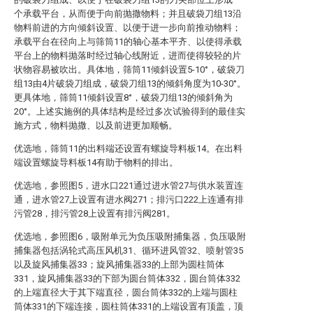
个承载平台，从而便于向前抛撒物料；并且破袋刀组13沿
物料前进的方向倾斜设置、以便于进一步向前推动物料；
承载平台在径向上与筛筒11的轴心基本平齐、以使得承载
平台上的物料抛落时经过轴心线附近，进而使得较轻的片
状物容易被吹出。具体地，筛筒11倾斜设置5-10°，破袋刀
组13由4片破袋刀组成，破袋刀组13的倾斜角度为10-30°。
更具体地，筛筒11倾斜设置8°，破袋刀组13的倾斜角为
20°。上述实施例的具体结构是经过多次试验得到的最佳实
施方式，物料抛撒、以及前进更加顺畅。
优选地，筛筒11的出料端还设置有螺旋导料板14。在出料
端设置螺旋导料板14有助于物料的排出。
优选地，参照图5，进水口221通过进水管27与供水装置连
通，进水管27上设置有进水阀271；排污口222上连通有排
污管28，排污管28上设置有排污阀281。
优选地，参照图6，吸附单元为负压吸附捕集器，负压吸附
捕集器包括涡轮式高压风机31、循环进风管32、喷射管35
以及旋风捕集器33；旋风捕集器33的上部为圆柱筒体
331，旋风捕集器33的下部为圆台筒体332，圆台筒体332
的上端直径大于其下端直径，圆台筒体332的上端与圆柱
筒体331的下端连接，圆柱筒体331的上端设置有顶盖，顶