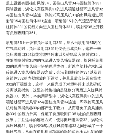
盖上设置有圆柱出风管34，圆柱出风管34与圆柱筒体331
同轴设置，涡轮式高压风机31的进风端通过循环进风管32
与圆柱出风管34连通，涡轮式高压风机31的出风端通过喷
射管35与圆柱筒体331连通，喷射管35中的气流适于沿圆
柱筒体331的切线方向进入圆柱筒体331，喷射管35上开设
有负压吸附口351。
喷射管35上开设有负压吸附口351，那么当喷射管35内的
空气流动时，负压吸附口351处便会形成负压，这样一来
负压吸附口351就能将塑料碎末以及碎纸吸入喷射管35，
并随着喷射管35内的气流进入旋风捕集器33，旋风捕集器
33的原理与旋风除尘塔的原理类似，所以当塑料碎末以及
碎纸进入旋风捕集器33之后，会沿着圆柱筒体331以及圆
台筒体332的内壁螺旋向下运动，并且最后会从圆台筒体
332的下端落出，这样一来便完成了对塑料碎末以及碎纸
分离以及捕集，这里的捕集指的是轻物分离后进入旋风捕
集器33。另外，本实用新型中，涡轮式高压风机31的进风
端通过循环进风管32与圆柱出风管34连通，即涡轮高压风
机对旋风捕集器33内部产生了吸力，从而避免了旋风捕集
器33中的压力升高，保证了负压吸附口351处的负压吸附
效果，并且这样的连通方式，使得循环进风管32、涡轮式
高压风机31、喷射管35以及旋风捕集器33之间形成了一个
循环气流，从而在使用相同功率的涡轮式高压风机31的情