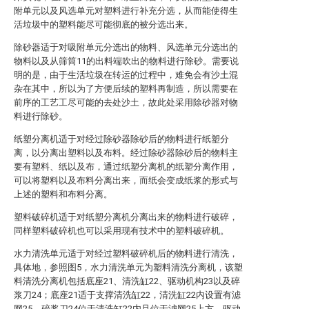
附单元以及风选单元对塑料进行补充分选，从而能使得生
活垃圾中的塑料能尽可能彻底的被分选出来。
除砂器适于对吸附单元分选出的物料、风选单元分选出的
物料以及从筛筒11的出料端吹出的物料进行除砂。需要说
明的是，由于生活垃圾在转运的过程中，难免会有沙土混
杂在其中，所以为了方便后续的塑料再制造，所以需要在
前序的工艺工尽可能的去处沙土，故此处采用除砂器对物
料进行除砂。
纸塑分离机适于对经过除砂器除砂后的物料进行纸塑分
离，以分离出塑料以及布料。经过除砂器除砂后的物料主
要有塑料、纸以及布，通过纸塑分离机的纸塑分离作用，
可以将塑料以及布料分离出来，而纸会变成纸浆的形式与
上述的塑料和布料分离。
塑料破碎机适于对纸塑分离机分离出来的物料进行破碎，
同样塑料破碎机也可以采用现有技术中的塑料破碎机。
水力清洗单元适于对经过塑料破碎机后的物料进行清洗，
具体地，参照图5，水力清洗单元为塑料清洗分离机，该塑
料清洗分离机包括底座21、清洗缸22、驱动机构23以及碎
浆刀24；底座21适于支撑清洗缸22，清洗缸22内设置有滤
网25，碎浆刀24位于清洗缸22内且位于滤网25上方，驱动