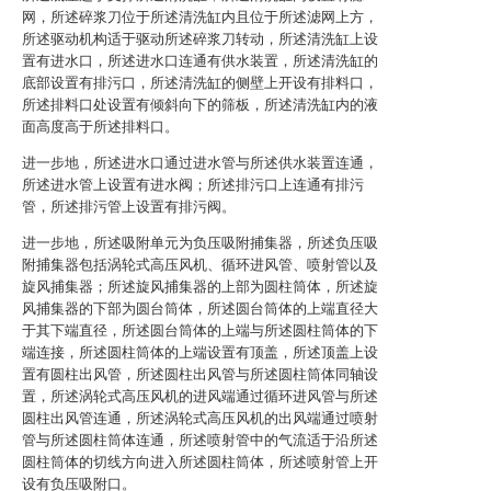
网，所述碎浆刀位于所述清洗缸内且位于所述滤网上方，
所述驱动机构适于驱动所述碎浆刀转动，所述清洗缸上设
置有进水口，所述进水口连通有供水装置，所述清洗缸的
底部设置有排污口，所述清洗缸的侧壁上开设有排料口，
所述排料口处设置有倾斜向下的筛板，所述清洗缸内的液
面高度高于所述排料口。
进一步地，所述进水口通过进水管与所述供水装置连通，
所述进水管上设置有进水阀；所述排污口上连通有排污
管，所述排污管上设置有排污阀。
进一步地，所述吸附单元为负压吸附捕集器，所述负压吸
附捕集器包括涡轮式高压风机、循环进风管、喷射管以及
旋风捕集器；所述旋风捕集器的上部为圆柱筒体，所述旋
风捕集器的下部为圆台筒体，所述圆台筒体的上端直径大
于其下端直径，所述圆台筒体的上端与所述圆柱筒体的下
端连接，所述圆柱筒体的上端设置有顶盖，所述顶盖上设
置有圆柱出风管，所述圆柱出风管与所述圆柱筒体同轴设
置，所述涡轮式高压风机的进风端通过循环进风管与所述
圆柱出风管连通，所述涡轮式高压风机的出风端通过喷射
管与所述圆柱筒体连通，所述喷射管中的气流适于沿所述
圆柱筒体的切线方向进入所述圆柱筒体，所述喷射管上开
设有负压吸附口。