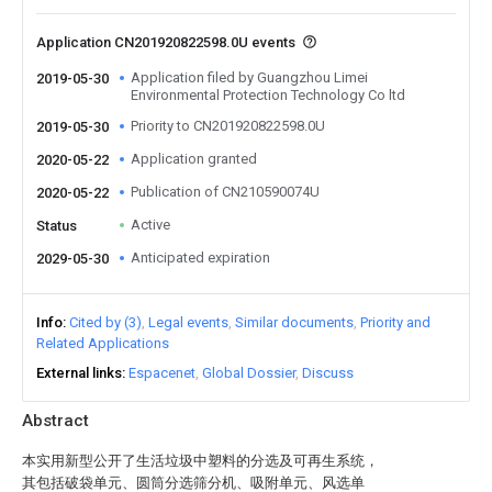
Application CN201920822598.0U events
Application filed by Guangzhou Limei
2019-05-30
Environmental Protection Technology Co ltd
Priority to CN201920822598.0U
2019-05-30
Application granted
2020-05-22
Publication of CN210590074U
2020-05-22
Active
Status
Anticipated expiration
2029-05-30
Info
Cited by (3)
Legal events
Similar documents
Priority and
Related Applications
External links
Espacenet
Global Dossier
Discuss
Abstract
本实用新型公开了生活垃圾中塑料的分选及可再生系统，
其包括破袋单元、圆筒分选筛分机、吸附单元、风选单