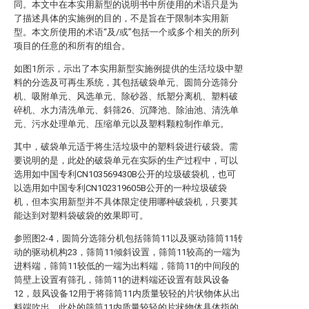
同。本文中在本实用新型的说明书中所使用的术语只是为
了描述具体的实施例的目的，不是旨在于限制本实用新
型。本文所使用的术语“及/或”包括一个或多个相关的所列
项目的任意的和所有的组合。
如图1所示，示出了本实用新型实施例提供的生活垃圾中塑
料的分选及可再生系统，其包括破袋单元、圆筒分选筛分
机、吸附单元、风选单元、除砂器、纸塑分离机、塑料破
碎机、水力清洗单元、斜筛26、沉降池、除油池、清洗单
元、污水处理单元、压缩单元以及塑料颗粒制作单元。
其中，破袋单元适于将生活垃圾中的塑料袋进行破袋。需
要说明的是，此处的破袋单元在实际的生产过程中，可以
选用如中国专利CN103569430B公开的垃圾破袋机，也可
以选用如中国专利CN102319605B公开的一种垃圾破袋
机，但本实用新型并不具体限定使用哪种破袋机，只要其
能达到对塑料袋破袋的效果即可。
参照图2-4，圆筒分选筛分机包括筛筒11以及驱动筛筒11转
动的驱动机构23，筛筒11倾斜设置，筛筒11较高的一端为
进料端，筛筒11较低的一端为出料端，筛筒11的中间段的
筒壁上设置有筛孔，筛筒11的进料端还设置有鼓风设备
12，鼓风设备12用于将筛筒11内质量较轻的片状物体从出
料端吹出。此处的筛筒11内质量较轻的片状物体具体指的