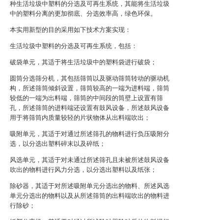
种生活垃圾中塑料的分选及可再生系统，其能将生活垃圾
中的塑料分离的更加彻底、分选效率高，绿色环保。
本实用新型的目的采用如下技术方案实现：
生活垃圾中塑料的分选及可再生系统，包括：
破袋单元，其适于将生活垃圾中的塑料袋进行破袋；
圆筒分选筛分机，其包括筛筒以及驱动筛筒转动的驱动机
构，所述筛筒倾斜设置，筛筒较高的一端为进料端，筛筒
较低的一端为出料端，筛筒的中间段的筒壁上设置有筛
孔，所述筛筒的进料端还设置有鼓风设备，所述鼓风设备
用于将筛筒内质量较轻的片状物体从出料端吹出；
吸附单元，其适于对通过所述筛孔的物料进行负压吸附分
选，以分选出塑料碎末以及碎纸；
风选单元，其适于对未通过所述筛孔且未被所述鼓风设备
吹出的物料进行风力分选，以分选出塑料以及纸张；
除砂器，其适于对所述吸附单元分选出的物料、所述风选
单元分选出的物料以及从所述筛筒的出料端吹出的物料进
行除砂；