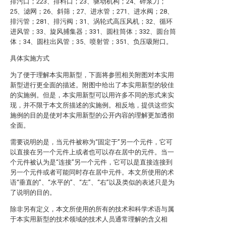
排污口；223、排料口；23、驱动机构；24、碎浆刀；
25、滤网；26、斜筛；27、进水管；271、进水阀；28、
排污管；281、排污阀；31、涡轮式高压风机；32、循环
进风管；33、旋风捕集器；331、圆柱筒体；332、圆台筒
体；34、圆柱出风管；35、喷射管；351、负压吸附口。
具体实施方式
为了便于理解本实用新型，下面将参照相关附图对本实用
新型进行更全面的描述。附图中给出了本实用新型的较佳
的实施例。但是，本实用新型可以用许多不同的形式来实
现，并不限于本文所描述的实施例。相反地，提供这些实
施例的目的是使对本实用新型的公开内容的理解更加透彻
全面。
需要说明的是，当元件被称为“固定于”另一个元件，它可
以直接在另一个元件上或者也可以存在居中的元件。当一
个元件被认为是“连接”另一个元件，它可以是直接连接到
另一个元件或者可能同时存在居中元件。本文所使用的术
语“垂直的”、“水平的”、“左”、“右”以及类似的表述只是为
了说明的目的。
除非另有定义，本文所使用的所有的技术和科学术语与属
于本实用新型的技术领域的技术人员通常理解的含义相