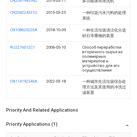
CN204194354U
2015-03-11
多功能滚筒筛洗机
CN204224331U
2015-03-25
一种印染污水污料的处理
系统
CN108620226A
2018-10-09
一种生活垃圾清洁化分选
砂石等重物的装置
RU2276012C1
2006-05-10
Способ переработки
вторичного сырья из
полимерных
материалов и
устройство для его
осуществления
CN114192546A
2022-03-18
一种城市生活垃圾综合处
理方法及其使用的冲洗过
滤装置
Priority And Related Applications
Priority Applications (1)