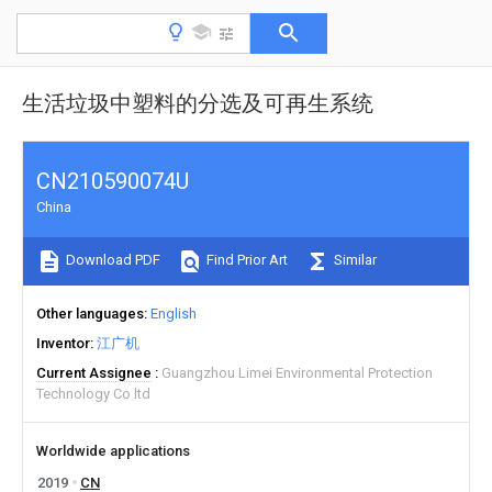
生活垃圾中塑料的分选及可再生系统
CN210590074U
China
Download PDF
Find Prior Art
Similar
Other languages
English
Inventor
江广机
Current Assignee
Guangzhou Limei Environmental Protection
Technology Co ltd
Worldwide applications
2019
CN