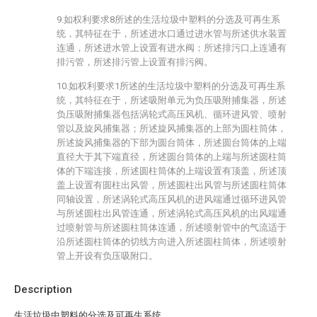
9.如权利要求8所述的生活垃圾中塑料的分选及可再生系
统，其特征在于，所述进水口通过进水管与所述供水装置
连通，所述进水管上设置有进水阀；所述排污口上连通有
排污管，所述排污管上设置有排污阀。
10.如权利要求1所述的生活垃圾中塑料的分选及可再生系
统，其特征在于，所述吸附单元为负压吸附捕集器，所述
负压吸附捕集器包括涡轮式高压风机、循环进风管、喷射
管以及旋风捕集器；所述旋风捕集器的上部为圆柱筒体，
所述旋风捕集器的下部为圆台筒体，所述圆台筒体的上端
直径大于其下端直径，所述圆台筒体的上端与所述圆柱筒
体的下端连接，所述圆柱筒体的上端设置有顶盖，所述顶
盖上设置有圆柱出风管，所述圆柱出风管与所述圆柱筒体
同轴设置，所述涡轮式高压风机的进风端通过循环进风管
与所述圆柱出风管连通，所述涡轮式高压风机的出风端通
过喷射管与所述圆柱筒体连通，所述喷射管中的气流适于
沿所述圆柱筒体的切线方向进入所述圆柱筒体，所述喷射
管上开设有负压吸附口。
Description
生活垃圾中塑料的分选及可再生系统