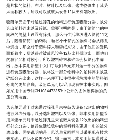
是片状的塑料、布片、树叶以及纸张。这类物体由于其受
风面积较大，所以可以被鼓风设备12从出料端吹出。
吸附单元适于对通过筛孔的物料进行负压吸附分选，以分
选出塑料碎末以及碎纸。需要说明的是，由于筛筒11的中
间段的筒壁上设置有筛孔，那么当生活垃圾进入筛筒11之
后，随着筛筒11的转动，粒径小于筛孔的物料将会从筛孔
中漏出，那么对于塑料碎末和碎纸来说，由于他们的受风
面积较小，所以很难被鼓风设备12从出料端吹出，而他们
的粒径又相对较小，所以塑料碎末和碎纸会从筛孔中漏
出，故本实用新型中采用了吸附单元来对这一部分的物料
进行负压吸附分选，以将这一部分物料中的塑料碎末以及
碎纸分选出来，这样一来便可以使得生活垃圾中的塑料能
分离的更加彻底。吸附单元可以采用现有技术来实现，例
如采用中国专利CN103447235B中公开的固体废弃物的负
压分离装置。
风选单元适于对未通过筛孔且未被鼓风设备12吹出的物料
进行风力分选，以分选出塑料以及纸张。即本实用新型采
用风选单元对未通过筛孔且未被鼓风设备12吹出的物料进
行补充分选，使得生活垃圾中的塑料料能更进一步的被分
离出来。需要说明的是，风选单元同样可以采用现有技术
来实现，在此不多做介绍。综上而言，本实用新型通过吸