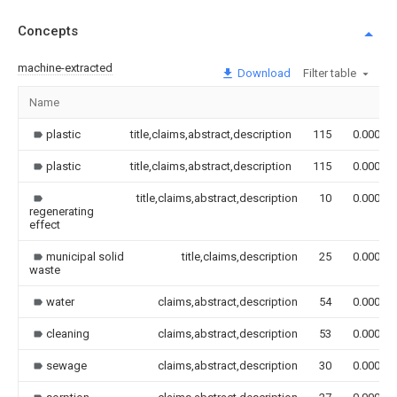
Concepts
machine-extracted
Download
Filter table
Name
plastic
title,claims,abstract,description
115
0.000
plastic
title,claims,abstract,description
115
0.000
title,claims,abstract,description
10
0.000
regenerating
effect
municipal solid
title,claims,description
25
0.000
waste
water
claims,abstract,description
54
0.000
cleaning
claims,abstract,description
53
0.000
sewage
claims,abstract,description
30
0.000