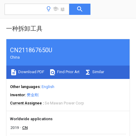
一种拆卸工具
CN211867650U
China
Download PDF
Find Prior Art
Similar
Other languages
English
Inventor
樊金刚
Current Assignee
Se Mawan Power Corp
Worldwide applications
2019
CN