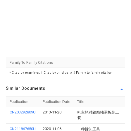
Family To Family Citations
* Cited by examiner, † Cited by third party, ‡ Family to family citation
Similar Documents
Publication
Publication Date
Title
CN203292809U
2013-11-20
机车轮对轴箱轴承拆装工
装
CN211867650U
2020-11-06
一种拆卸工具