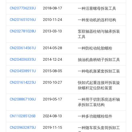
CN207736233U
2018-08-17
一种活塞螺母拆装工具
CN201651016U
2010-11-24
一种发动机的连杆结构
CN202781028U
2013-03-13
泵联轴器柱销与轴承拆装
工具
CN203614561U
2014-05-28
一种防松动轮胎螺栓
CN204036335U
2014-12-24
抽油机曲柄销子拆卸工具
CN204538911U
2015-08-05
一种电机胀紧套拆卸工装
CN201614225U
2010-10-27
快卸式起重连接环拆装旋
块螺杆定位防松装置
CN208867106U
2019-05-17
一种用于切割系统连杆轴
承拆卸工装结构
CN110285126B
2024-08-13
一种多功能螺栓组件
CN209632875U
2019-11-15
一种随车双头套筒拆卸工