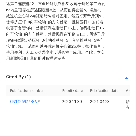
述第二连接部12，直至所述顶靠部51收容于所述第二通孔
62内且顶靠在所述固定部6上，从而使得套管5、螺栓3、
减速机空心轴2与驱动结构相对固定。然后打开千斤顶9，
使得挤压杆13向车轮轴1的方向移动，且挤压杆13的前端
收容于套管5内，然后顶靠在推动杆15上，使得推动杆15
向车轮轴1的方向移动，然后顶靠在车轮轴1上，所述千斤
顶9继续通过挤压杆13推动推动杆15，直至推动杆15将车
轮轴1顶出，从而可以将减速机空心轴2卸掉，操作简单，
使用便利，人工劳动强度小，适合推广应用。至此，本实
用新型拆卸工具使用过程描述完毕。
Cited By (1)
Publication number
Priority date
Publication date
Assi
CN112692778A
*
2020-11-30
2021-04-23
沪东
有限