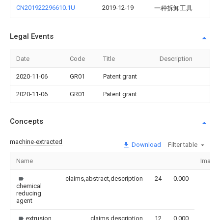
CN201922296610.1U
2019-12-19
一种拆卸工具
Legal Events
Date
Code
Title
Description
2020-11-06
GR01
Patent grant
2020-11-06
GR01
Patent grant
Concepts
machine-extracted
Download
Filter table
Name
Image
claims,abstract,description
24
0.000
chemical
reducing
agent
extrusion
claims,description
12
0.000