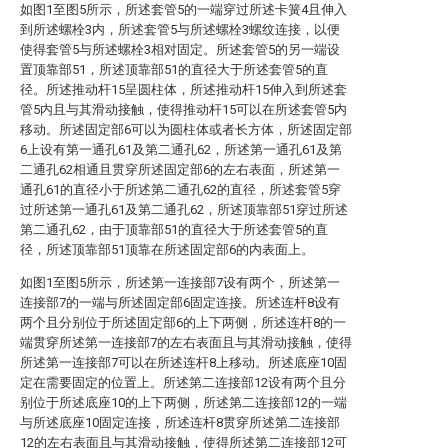
如图1至图5所示，所述套管5的一端穿过所述卡簧4且伸入
到所述螺栓3内，所述套管5与所述螺栓3螺纹连接，以便
使得套管5与所述螺栓3相对固定。所述套管5的另一端设
置顶靠部51，所述顶靠部51的直径大于所述套管5的直
径。所述推动杆15呈圆柱体，所述推动杆15伸入到所述套
管5内且与其滑动接触，使得推动杆15可以在所述套管5内
移动。所述固定部6可以为圆柱体或者长方体，所述固定部
6上设有第一通孔61及第二通孔62，所述第一通孔61及第
二通孔62相通且贯穿所述固定部6的左右表面，所述第一
通孔61的直径小于所述第二通孔62的直径，所述套管5穿
过所述第一通孔61及第二通孔62，所述顶靠部51穿过所述
第二通孔62，由于顶靠部51的直径大于所述套管5的直
径，所述顶靠部51顶靠在所述固定部6的内表面上。
如图1至图5所示，所述第一连接部7设有两个，所述第一
连接部7的一端与所述固定部6固定连接。所述连杆8设有
两个且分别位于所述固定部6的上下两侧，所述连杆8的一
端贯穿所述第一连接部7的左右表面且与其滑动接触，使得
所述第一连接部7可以在所述连杆8上移动。所述底座10固
定在需要固定的位置上。所述第二连接部12设有两个且分
别位于所述底座10的上下两侧，所述第二连接部12的一端
与所述底座10固定连接，所述连杆8贯穿所述第二连接部
12的左右表面且与其滑动接触，使得所述第二连接部12可