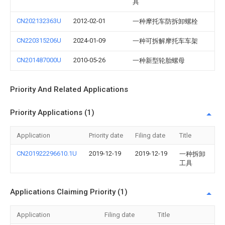
具
CN202132363U
2012-02-01
一种摩托车防拆卸螺栓
CN220315206U
2024-01-09
一种可拆解摩托车车架
CN201487000U
2010-05-26
一种新型轮胎螺母
Priority And Related Applications
Priority Applications (1)
Application
Priority date
Filing date
Title
CN201922296610.1U
2019-12-19
2019-12-19
一种拆卸
工具
Applications Claiming Priority (1)
Application
Filing date
Title