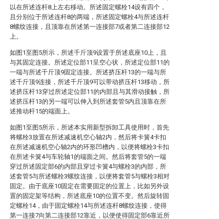
以在所述连杆8上左右移动。所述固定螺栓14设有四个，
且分别位于所述连杆8的两端，所述固定螺栓4与所述连杆
8螺纹连接，且顶靠在所述第一连接部7或者第二连接部12
上。
如图1至图5所示，所述千斤顶9设置于所述底座10上，且
与其固定连接。所述定位部11呈空心状，所述定位部11的
一端与所述千斤顶9固定连接。所述挤压杆13的一端与所
述千斤顶9连接，所述千斤顶9可以带动挤压杆13移动，所
述挤压杆13穿过所述定位部11的内部且与其滑动接触，所
述挤压杆13的另一端可以伸入到所述套管5内且顶靠在所
述推动杆15的端面上。
如图1至图5所示，所述本实用新型拆卸工具使用时，首先
将螺栓3放置在所述减速机空心轴2内，然后将卡簧4卡扣
在所述减速机空心轴2内的环形凹槽内，以便将螺栓3卡扣
在所述卡簧4与车轮轴1的端面之间。然后将套管5的一端
穿过所述固定部6的内部且穿过卡簧4与螺栓3的内部，所
述套管5与所述螺栓3螺纹连接，以便将套管5与螺栓3相对
固定。由于底座10固定在需要固定的位置上，比如另外设
置的固定架等结构，所述底座10的位置不变。然后旋转固
定螺栓14，由于固定螺栓14与所述连杆8螺纹连接，使得
第一连接7向第二连接部12靠近，以便使得固定部6靠近所