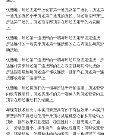
优选地，所述固定部上设有第一通孔及第二通孔，所述第
一通孔的直径小于所述第二通孔的直径，所述顶靠部穿过
所述第二通孔，所述顶靠部顶靠在所述固定部的内表面
上。
优选地，所述第一连接部的一端与所述固定部固定连接，
所述连杆的一端贯穿所述第一连接部的左右表面且与其滑
动接触。
优选地，所述第二连接部的一端与所述底座固定连接，所
述连杆贯穿所述第二连接部的左右表面且与其滑动接触，
所述固定螺栓与所述连杆螺纹连接，且顶靠在所述第一连
接部或者第二连接部上。
优选地，所述挤压杆的一端与所述千斤顶连接，所述套管
内设有推动杆，所述挤压杆的另一端伸入到所述套管内且
顶靠在所述推动杆的端面上。
与现有技术相比，本实用新型具有如下有益效果：本实用
新型拆卸工具通过使用千斤顶将减速机空心轴从车轮轴上
顶出，拆卸效果好且稳固，稳定性好；并且无需人工施
力，劳动强度小，操作简单，自动化程度高；同时设置套
管、驱动结构，使得整体的结构紧固，进一步增强了拆卸