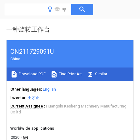
一种旋转工作台
CN211729091U
China
Download PDF
Find Prior Art
Similar
Other languages
English
Inventor
王才正
Current Assignee
Huangshi Kesheng Machinery Manufacturing
Co ltd
Worldwide applications
2020
CN