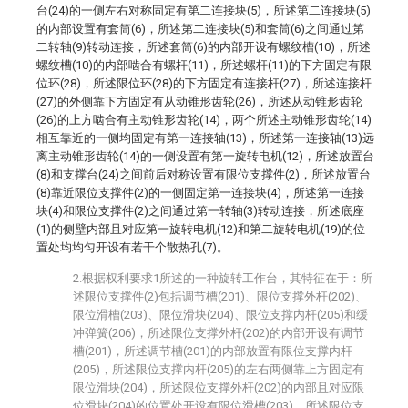
台(24)的一侧左右对称固定有第二连接块(5)，所述第二连接块(5)
的内部设置有套筒(6)，所述第二连接块(5)和套筒(6)之间通过第
二转轴(9)转动连接，所述套筒(6)的内部开设有螺纹槽(10)，所述
螺纹槽(10)的内部啮合有螺杆(11)，所述螺杆(11)的下方固定有限
位环(28)，所述限位环(28)的下方固定有连接杆(27)，所述连接杆
(27)的外侧靠下方固定有从动锥形齿轮(26)，所述从动锥形齿轮
(26)的上方啮合有主动锥形齿轮(14)，两个所述主动锥形齿轮(14)
相互靠近的一侧均固定有第一连接轴(13)，所述第一连接轴(13)远
离主动锥形齿轮(14)的一侧设置有第一旋转电机(12)，所述放置台
(8)和支撑台(24)之间前后对称设置有限位支撑件(2)，所述放置台
(8)靠近限位支撑件(2)的一侧固定第一连接块(4)，所述第一连接
块(4)和限位支撑件(2)之间通过第一转轴(3)转动连接，所述底座
(1)的侧壁内部且对应第一旋转电机(12)和第二旋转电机(19)的位
置处均均匀开设有若干个散热孔(7)。
2.根据权利要求1所述的一种旋转工作台，其特征在于：所
述限位支撑件(2)包括调节槽(201)、限位支撑外杆(202)、
限位滑槽(203)、限位滑块(204)、限位支撑内杆(205)和缓
冲弹簧(206)，所述限位支撑外杆(202)的内部开设有调节
槽(201)，所述调节槽(201)的内部放置有限位支撑内杆
(205)，所述限位支撑内杆(205)的左右两侧靠上方固定有
限位滑块(204)，所述限位支撑外杆(202)的内部且对应限
位滑块(204)的位置处开设有限位滑槽(203)，所述限位支