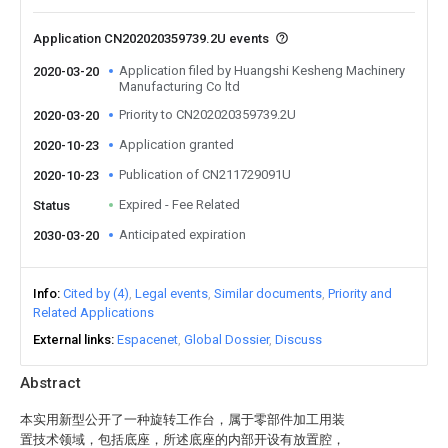
Application CN202020359739.2U events
Application filed by Huangshi Kesheng Machinery
2020-03-20
Manufacturing Co ltd
Priority to CN202020359739.2U
2020-03-20
Application granted
2020-10-23
Publication of CN211729091U
2020-10-23
Expired - Fee Related
Status
Anticipated expiration
2030-03-20
Info
Cited by (4)
Legal events
Similar documents
Priority and
Related Applications
External links
Espacenet
Global Dossier
Discuss
Abstract
本实用新型公开了一种旋转工作台，属于零部件加工用装
置技术领域，包括底座，所述底座的内部开设有放置腔，