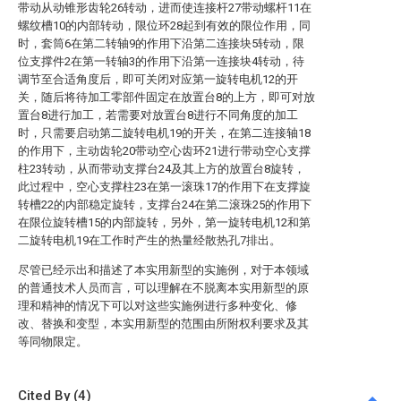
带动从动锥形齿轮26转动，进而使连接杆27带动螺杆11在
螺纹槽10的内部转动，限位环28起到有效的限位作用，同
时，套筒6在第二转轴9的作用下沿第二连接块5转动，限
位支撑件2在第一转轴3的作用下沿第一连接块4转动，待
调节至合适角度后，即可关闭对应第一旋转电机12的开
关，随后将待加工零部件固定在放置台8的上方，即可对放
置台8进行加工，若需要对放置台8进行不同角度的加工
时，只需要启动第二旋转电机19的开关，在第二连接轴18
的作用下，主动齿轮20带动空心齿环21进行带动空心支撑
柱23转动，从而带动支撑台24及其上方的放置台8旋转，
此过程中，空心支撑柱23在第一滚珠17的作用下在支撑旋
转槽22的内部稳定旋转，支撑台24在第二滚珠25的作用下
在限位旋转槽15的内部旋转，另外，第一旋转电机12和第
二旋转电机19在工作时产生的热量经散热孔7排出。
尽管已经示出和描述了本实用新型的实施例，对于本领域
的普通技术人员而言，可以理解在不脱离本实用新型的原
理和精神的情况下可以对这些实施例进行多种变化、修
改、替换和变型，本实用新型的范围由所附权利要求及其
等同物限定。
Cited By (4)