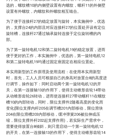
选的，螺纹槽10的内侧壁设置有内螺纹，螺杆11的外侧壁
设置有外螺纹，内螺纹和外螺纹相互啮合。
为了便于连接杆27的稳定放置与旋转，本实施例中，优选
的，支撑台24的内部且对应连接杆27的位置处开设有定位
旋转槽，连接杆27通过轴承旋转连接于定位旋转槽的内
部。
为了第一旋转电机12和第二旋转电机19的稳定放置，进而
便于更好的工作，本实施例中，优选的，第一旋转电机12
和第二旋转电机19均通过固定座固定在相应位置处。
本实用新型的工作原理及使用流程：在使用本实用新型
时，首先，工人人员可根据自己的身高对放置台8的高度进
行调节，操作如下：同时启动两个第一旋转电机12的开
关，在第一连接轴13的作用下，使得主动锥形齿轮14带动
从动锥形齿轮26转动，进而使连接杆27带动螺杆11在螺纹
槽10的内部转动，同时，限位支撑件2随着高度的变化而
变化(限位支撑内杆205在调节槽201内部移动，限位滑块
204在限位滑槽203内部移动，缓冲弹簧206被拉伸或压
缩，限位支撑外杆202起支撑作用)，若实际生产需求中，
需要使得放置台8倾斜，则只需启动一个第一旋转电机12
的开关，在第一连接轴13的作用下，使得主动锥形齿轮14