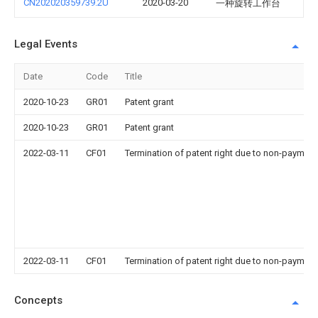
CN202020359739.2U
2020-03-20
一种旋转工作台
Legal Events
Date
Code
Title
2020-10-23
GR01
Patent grant
2020-10-23
GR01
Patent grant
2022-03-11
CF01
Termination of patent right due to non-payment
2022-03-11
CF01
Termination of patent right due to non-payment
Concepts