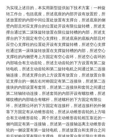
为实现上述目的，本实用新型提供如下技术方案：一种旋
转工作台，包括底座，所述底座的内部开设有放置腔，所
述放置腔的内部中间位置处放置有支撑台，所述底座的侧
壁内部且对应支撑台的位置处开设有限位旋转槽，所述支
撑台通过第二滚珠旋转放置在限位旋转槽的内部，所述支
撑台的下方固定有空心支撑柱，所述底座的底板内部且对
应空心支撑柱的位置处开设有支撑旋转槽，所述空心支撑
柱通过第一滚珠旋转放置在支撑旋转槽的内部，所述空心
支撑柱的内侧壁考上方固定有空心齿环，所述空心齿环的
内部啮合有主动齿轮，所述主动齿轮的下方设置有第二旋
转电机，所述主动齿轮和第二旋转电机之间通过第二连接
轴连接，所述支撑台的上方设置有放置台，所述放置台靠
近支撑台的一侧左右对称固定有第二连接块，所述第二连
接块的内部设置有套筒，所述第二连接块和套筒之间通过
第二转轴转动连接，所述套筒的内部开设有螺纹槽，所述
螺纹槽的内部啮合有螺杆，所述螺杆的下方固定有限位
环，所述限位环的下方固定有连接杆，所述连接杆的外侧
靠下方固定有从动锥形齿轮，所述从动锥形齿轮的上方啮
合有主动锥形齿轮，两个所述主动锥形齿轮相互靠近的一
侧均固定有第一连接轴，所述第一连接轴远离主动锥形齿
轮的一侧设置有第一旋转电机，所述放置台和支撑台之间
前后对称设置有限位支撑件，所述放置台靠近限位支撑件