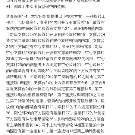
员在没有做出创造性劳动前提下所获得的所有其他实施
例，都属于本实用新型保护的范围。
请参阅图1-4，本实用新型提供以下技术方案：一种旋转工
作台，包括底座1，底座1的内部开设有放置腔16，放置腔
16的内部中间位置处放置有支撑台24，底座1的侧壁内部
且对应支撑台24的位置处开设有限位旋转槽15，支撑台24
通过第二滚珠25旋转放置在限位旋转槽15的内部，支撑台
24的下方固定有空心支撑柱23，底座1的底板内部且对应
空心支撑柱23的位置处开设有支撑旋转槽22，空心支撑柱
23通过第一滚珠17旋转放置在支撑旋转槽22的内部，空心
支撑柱23的内侧壁考上方固定有空心齿环21，空心齿环21
的内部啮合有主动齿轮20，主动齿轮20的下方设置有第二
旋转电机19，主动齿轮20和第二旋转电机19之间通过第二
连接轴18连接，支撑台24的上方设置有放置台8，放置台8
靠近支撑台24的一侧左右对称固定有第二连接块5，第二
连接块5的内部设置有套筒6，第二连接块5和套筒6之间通
过第二转轴9转动连接，套筒6的内部开设有螺纹槽10，螺
纹槽10的内部啮合有螺杆11，螺杆11的下方固定有限位环
28，限位环28的下方固定有连接杆27，连接杆27的外侧靠
下方固定有从动锥形齿轮26，从动锥形齿轮26的上方啮合
有主动锥形齿轮14，两个主动锥形齿轮14相互靠近的一侧
均固定有第一连接轴13，第一连接轴13远离主动锥形齿轮