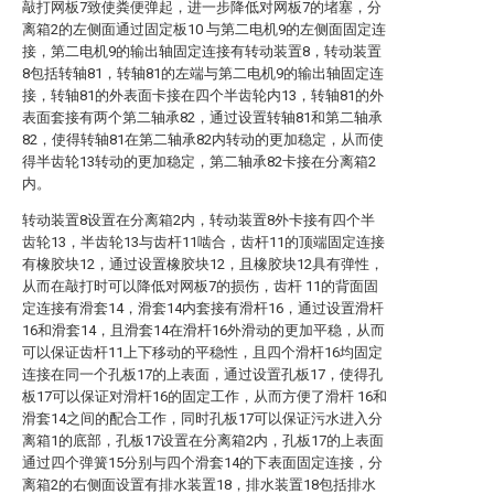
敲打网板7致使粪便弹起，进一步降低对网板7的堵塞，分
离箱2的左侧面通过固定板10 与第二电机9的左侧面固定连
接，第二电机9的输出轴固定连接有转动装置8，转动装置
8包括转轴81，转轴81的左端与第二电机9的输出轴固定连
接，转轴81的外表面卡接在四个半齿轮内13，转轴81的外
表面套接有两个第二轴承82，通过设置转轴81和第二轴承
82，使得转轴81在第二轴承82内转动的更加稳定，从而使
得半齿轮13转动的更加稳定，第二轴承82卡接在分离箱2
内。
转动装置8设置在分离箱2内，转动装置8外卡接有四个半
齿轮13，半齿轮13与齿杆11啮合，齿杆11的顶端固定连接
有橡胶块12，通过设置橡胶块12，且橡胶块12具有弹性，
从而在敲打时可以降低对网板7的损伤，齿杆 11的背面固
定连接有滑套14，滑套14内套接有滑杆16，通过设置滑杆
16和滑套14，且滑套14在滑杆16外滑动的更加平稳，从而
可以保证齿杆11上下移动的平稳性，且四个滑杆16均固定
连接在同一个孔板17的上表面，通过设置孔板17，使得孔
板17可以保证对滑杆16的固定工作，从而方便了滑杆 16和
滑套14之间的配合工作，同时孔板17可以保证污水进入分
离箱1的底部，孔板17设置在分离箱2内，孔板17的上表面
通过四个弹簧15分别与四个滑套14的下表面固定连接，分
离箱2的右侧面设置有排水装置18，排水装置18包括排水