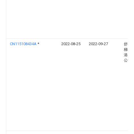
CN115108434A
*
2022-08-25
2022-09-27
舒马
梯（
港）
公司