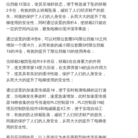
位挡板13顶出，使其呈倾斜状态，便于将急速下坠的轿厢
2卡住，有效的防止轿厢坠落，减轻了人们经济财产的损
失，间接的保护了人们的人身安全，从而大大的提升了电
梯使用的安全性，同时通过设置的滑杆4，使轿厢2只能在
一定的空间内运动，避免电梯出现冲顶等事故；
通过设置的缓冲垫8，可以对限位套圈5与限位挡板13之间
增加一个缓冲力，从而有效的减小限位套圈5对限位挡板
13的冲击，有效的提升了限位挡板13的使用寿命；
当轿厢2被防坠组件3卡停后，轿厢2在自身重力的作用
下，使支撑弹簧14受力压缩，在支撑弹簧14的反向作用力
下，使其具有良好的缓冲性能，保护了人们的人身安全，
从而大大的提升了电梯使用的安全性；
通过设置的加速度传感器18，便于实时检测电梯的运行速
度，当电梯发生事故时，速度急速增加，此时加速度传感
器18将收集的信号传递给PLC控制器19，PLC控制器19处
理后控制防坠组件3和电磁吸盘9工作，便于实现自动工
作，有效的防止轿厢坠落，减轻了人们经济财产的损失，
间接的保护了人们的人身安全，从而大大的提升了电梯使
用的安全性。
最后应说明的是：以上所述仅为本实用新型的优选实施例