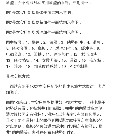
新型，并不构成对本实用新型的限制。在附图中：
图1是本实用新型整体平面结构示意图；
图2是本实用新型防坠组件平面结构示意图；
图3是本实用新型缓冲组件平面结构示意图；
图中标号：1、梯井；2、轿厢；3、防坠组件；4、滑杆；
5、限位套圈；6、底板；7、缓冲组件；8、缓冲垫；9、
电磁吸盘；10、凹槽；11、伸缩气缸；12、梯形顶块；
13、限位挡板；14、支撑弹簧；15、滑轨；16、安装板；
17、滑块；18、加速度传感器；19、PLC控制器。
具体实施方式
下面结合附图1-3对本实用新型的具体实施方式做进一步详
细说明。
由图1-3给出，本实用新型提供如下技术方案：一种电梯用
防坠落装置，包括梯井1和轿厢2，梯井1的内壁对应两侧
通过焊接固定有滑杆4，滑杆4上滑动连接有限位套圈5，
且位于两个滑杆4上的限位套圈5通过螺栓固定在底板6的
对应两侧，底板6的顶部通过缓冲组件7固定有轿厢2，梯
井1的内壁等距离对称分布有防坠组件3；