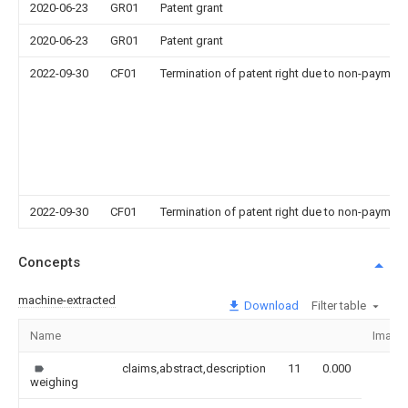
2020-06-23
GR01
Patent grant
2020-06-23
GR01
Patent grant
2022-09-30
CF01
Termination of patent right due to non-payment
2022-09-30
CF01
Termination of patent right due to non-payment
Concepts
machine-extracted
Download
Filter table
Name
Image
claims,abstract,description
11
0.000
weighing