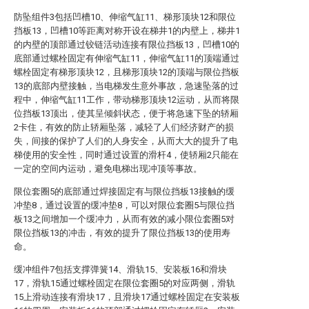
防坠组件3包括凹槽10、伸缩气缸11、梯形顶块12和限位
挡板13，凹槽10等距离对称开设在梯井1的内壁上，梯井1
的内壁的顶部通过铰链活动连接有限位挡板13，凹槽10的
底部通过螺栓固定有伸缩气缸11，伸缩气缸11的顶端通过
螺栓固定有梯形顶块12，且梯形顶块12的顶端与限位挡板
13的底部内壁接触，当电梯发生意外事故，急速坠落的过
程中，伸缩气缸11工作，带动梯形顶块12运动，从而将限
位挡板13顶出，使其呈倾斜状态，便于将急速下坠的轿厢
2卡住，有效的防止轿厢坠落，减轻了人们经济财产的损
失，间接的保护了人们的人身安全，从而大大的提升了电
梯使用的安全性，同时通过设置的滑杆4，使轿厢2只能在
一定的空间内运动，避免电梯出现冲顶等事故。
限位套圈5的底部通过焊接固定有与限位挡板13接触的缓
冲垫8，通过设置的缓冲垫8，可以对限位套圈5与限位挡
板13之间增加一个缓冲力，从而有效的减小限位套圈5对
限位挡板13的冲击，有效的提升了限位挡板13的使用寿
命。
缓冲组件7包括支撑弹簧14、滑轨15、安装板16和滑块
17，滑轨15通过螺栓固定在限位套圈5的对应两侧，滑轨
15上滑动连接有滑块17，且滑块17通过螺栓固定在安装板