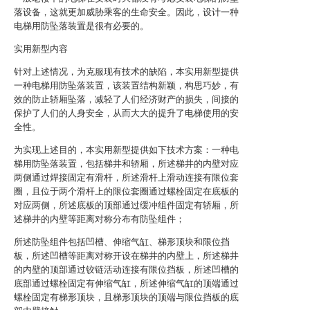
落设备，这就更加威胁乘客的生命安全。因此，设计一种
电梯用防坠落装置是很有必要的。
实用新型内容
针对上述情况，为克服现有技术的缺陷，本实用新型提供
一种电梯用防坠落装置，该装置结构新颖，构思巧妙，有
效的防止轿厢坠落，减轻了人们经济财产的损失，间接的
保护了人们的人身安全，从而大大的提升了电梯使用的安
全性。
为实现上述目的，本实用新型提供如下技术方案：一种电
梯用防坠落装置，包括梯井和轿厢，所述梯井的内壁对应
两侧通过焊接固定有滑杆，所述滑杆上滑动连接有限位套
圈，且位于两个滑杆上的限位套圈通过螺栓固定在底板的
对应两侧，所述底板的顶部通过缓冲组件固定有轿厢，所
述梯井的内壁等距离对称分布有防坠组件；
所述防坠组件包括凹槽、伸缩气缸、梯形顶块和限位挡
板，所述凹槽等距离对称开设在梯井的内壁上，所述梯井
的内壁的顶部通过铰链活动连接有限位挡板，所述凹槽的
底部通过螺栓固定有伸缩气缸，所述伸缩气缸的顶端通过
螺栓固定有梯形顶块，且梯形顶块的顶端与限位挡板的底