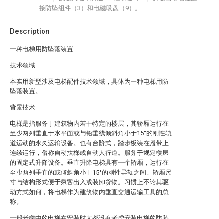
接防坠组件（3）和电磁吸盘（9）。
Description
一种电梯用防坠落装置
技术领域
本实用新型涉及电梯配件技术领域，具体为一种电梯用防
坠落装置。
背景技术
电梯是指服务于建筑物内若干特定的楼层，其轿厢运行在
至少两列垂直于水平面或与铅垂线倾斜角小于15°的刚性轨
道运动的永久运输设备。也有台阶式，踏步板装在履带上
连续运行，俗称自动扶梯或自动人行道。服务于规定楼层
的固定式升降设备。垂直升降电梯具有一个轿厢，运行在
至少两列垂直的或倾斜角小于15°的刚性导轨之间。轿厢尺
寸与结构形式便于乘客出入或装卸货物。习惯上不论其驱
动方式如何，将电梯作为建筑物内垂直交通运输工具的总
称。
一般老楼中的电梯在安装时大都没有考虑安装电梯的防坠