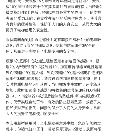
16的四周，安装板16的顶部通过螺栓固定有轿厢2，安装
板16的底部通过若干个支撑弹簧14与底板6连接，当轿厢2
被防坠组件3卡停后，轿厢2在自身重力的作用下，使支撑
弹簧14受力压缩，在支撑弹簧14的反向作用力下，使其具
有良好的缓冲性能，保护了人们的人身安全，从而大大的
提升了电梯使用的安全性。
限位套圈5的顶部通过螺栓固定有套接在滑杆4上的电磁吸
盘9，通过设置的电磁吸盘9，使其与防坠组件3配合使
用，从而进一步提升了电梯使用的安全性。
底板6的底部中心处通过螺栓固定有加速度传感器18，轿
厢2的内部安装有PLC控制器19，加速度传感器18电性连接
PLC控制器19的输入端，PLC控制器19的输出端电性连接防
坠组件3和电磁吸盘9，通过设置的加速度传感器18，便于
实时检测电梯的运行速度，当电梯发生事故时，速度急速
增加，此时加速度传感器18将收集的信号传递给PLC控制
器19，PLC控制器19处理后控制防坠组件3和电磁吸盘9工
作，便于实现自动工作，有效的防止轿厢坠落，减轻了人
们经济财产的损失，间接的保护了人们的人身安全，从而
大大的提升了电梯使用的安全性。
本实用新型使用时，当电梯发生意外事故，急速坠落的过
程中，伸缩气缸11工作，带动梯形顶块12运动，从而将限