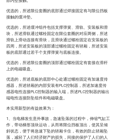
部内壁接触。
优选的，所述限位套圈的底部通过焊接固定有与限位挡板
接触的缓冲垫。
优选的，所述缓冲组件包括支撑弹簧、滑轨、安装板和滑
块，所述滑轨通过螺栓固定在限位套圈的对应两侧，所述
滑轨上滑动连接有滑块，且滑块通过螺栓固定在安装板的
四周，所述安装板的顶部通过螺栓固定有轿厢，所述安装
板的底部通过若干个支撑弹簧与底板连接。
优选的，所述限位套圈的顶部通过螺栓固定有套接在滑杆
上的电磁吸盘。
优选的，所述底板的底部中心处通过螺栓固定有加速度传
感器，所述轿厢的内部安装有PLC控制器，所述加速度传
感器电性连接PLC控制器的输入端，所述PLC控制器的输出
端电性连接防坠组件和电磁吸盘。
本实用新型的有益效果为：
1、当电梯发生意外事故，急速坠落的过程中，伸缩气缸工
作，带动梯形顶块运动，从而将限位挡板顶出，使其呈倾
斜状态，便于将急速下坠的轿厢卡住，有效的防止轿厢坠
落，减轻了人们经济财产的损失，间接的保护了人们的人