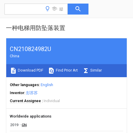
一种电梯用防坠落装置
CN210824982U
China
Download PDF
Find Prior Art
Similar
Other languages
English
Inventor
彭苏苏
Current Assignee
Individual
Worldwide applications
2019
CN