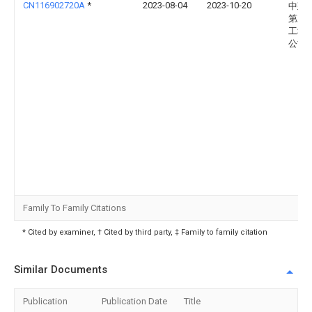
CN116902720A
*
2023-08-04
2023-10-20
中建
第三
工程
公司
Family To Family Citations
* Cited by examiner, † Cited by third party, ‡ Family to family citation
Similar Documents
Publication
Publication Date
Title