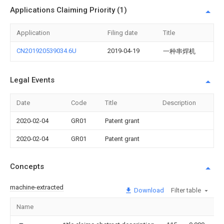
Applications Claiming Priority (1)
Application
Filing date
Title
CN201920539034.6U
2019-04-19
一种串焊机
Legal Events
Date
Code
Title
Description
2020-02-04
GR01
Patent grant
2020-02-04
GR01
Patent grant
Concepts
machine-extracted
Download
Filter table
Name
Im