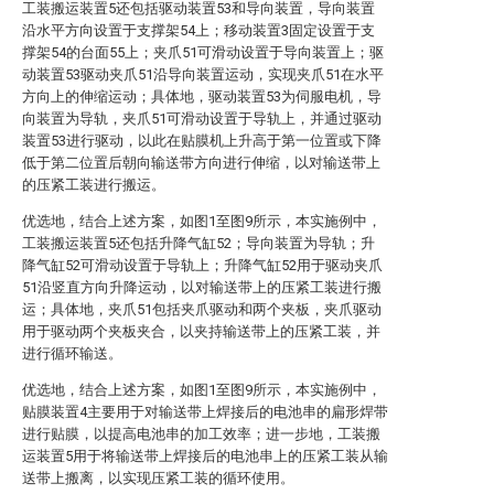
工装搬运装置5还包括驱动装置53和导向装置，导向装置
沿水平方向设置于支撑架54上；移动装置3固定设置于支
撑架54的台面55上；夹爪51可滑动设置于导向装置上；驱
动装置53驱动夹爪51沿导向装置运动，实现夹爪51在水平
方向上的伸缩运动；具体地，驱动装置53为伺服电机，导
向装置为导轨，夹爪51可滑动设置于导轨上，并通过驱动
装置53进行驱动，以此在贴膜机上升高于第一位置或下降
低于第二位置后朝向输送带方向进行伸缩，以对输送带上
的压紧工装进行搬运。
优选地，结合上述方案，如图1至图9所示，本实施例中，
工装搬运装置5还包括升降气缸52；导向装置为导轨；升
降气缸52可滑动设置于导轨上；升降气缸52用于驱动夹爪
51沿竖直方向升降运动，以对输送带上的压紧工装进行搬
运；具体地，夹爪51包括夹爪驱动和两个夹板，夹爪驱动
用于驱动两个夹板夹合，以夹持输送带上的压紧工装，并
进行循环输送。
优选地，结合上述方案，如图1至图9所示，本实施例中，
贴膜装置4主要用于对输送带上焊接后的电池串的扁形焊带
进行贴膜，以提高电池串的加工效率；进一步地，工装搬
运装置5用于将输送带上焊接后的电池串上的压紧工装从输
送带上搬离，以实现压紧工装的循环使用。