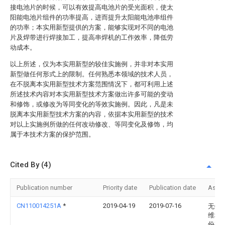
接电池片的时候，可以有效提高电池片的受光面积，使太
阳能电池片组件的功率提高，进而提升太阳能电池串组件
的功率；本实用新型提供的方案，能够实现对不同的电池
片及焊带进行焊接加工，提高串焊机的工作效率，降低劳
动成本。
以上所述，仅为本实用新型的较佳实施例，并非对本实用
新型做任何形式上的限制。任何熟悉本领域的技术人员，
在不脱离本实用新型技术方案范围情况下，都可利用上述
所述技术内容对本实用新型技术方案做出许多可能的变动
和修饰，或修改为等同变化的等效实施例。因此，凡是未
脱离本实用新型技术方案的内容，依据本实用新型的技术
对以上实施例所做的任何改动修改、等同变化及修饰，均
属于本技术方案的保护范围。
Cited By (4)
Publication number
Priority date
Publication date
Assi
CN110014251A
*
2019-04-19
2019-07-16
无锡
维科
份有