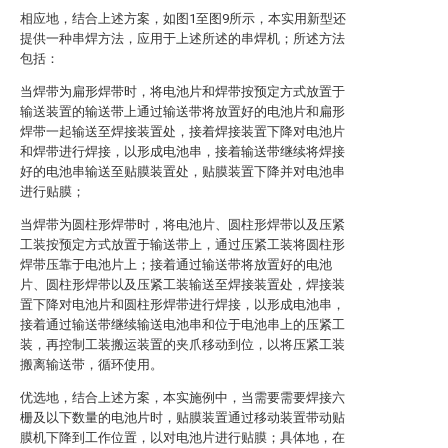
相应地，结合上述方案，如图1至图9所示，本实用新型还
提供一种串焊方法，应用于上述所述的串焊机；所述方法
包括：
当焊带为扁形焊带时，将电池片和焊带按预定方式放置于
输送装置的输送带上通过输送带将放置好的电池片和扁形
焊带一起输送至焊接装置处，接着焊接装置下降对电池片
和焊带进行焊接，以形成电池串，接着输送带继续将焊接
好的电池串输送至贴膜装置处，贴膜装置下降并对电池串
进行贴膜；
当焊带为圆柱形焊带时，将电池片、圆柱形焊带以及压紧
工装按预定方式放置于输送带上，通过压紧工装将圆柱形
焊带压靠于电池片上；接着通过输送带将放置好的电池
片、圆柱形焊带以及压紧工装输送至焊接装置处，焊接装
置下降对电池片和圆柱形焊带进行焊接，以形成电池串，
接着通过输送带继续输送电池串和位于电池串上的压紧工
装，再控制工装搬运装置的夹爪移动到位，以将压紧工装
搬离输送带，循环使用。
优选地，结合上述方案，本实施例中，当需要需要焊接六
栅及以下数量的电池片时，贴膜装置通过移动装置带动贴
膜机下降到工作位置，以对电池片进行贴膜；具体地，在