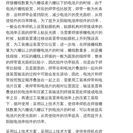
焊接栅线数量为六栅或者六栅以下的电池片的时候，由于
电池片栅线较宽，对应的焊带也比较宽，焊带一般为长条
形，这样焊带会遮挡阳光，减少电池片的受光面积，从而
使组件的功率降低，为了提升太阳能电池串组件的功率，
一般会在串焊机上设置贴膜机构，贴膜机构对焊接成串的
电池串正面的焊带上贴反光膜；当需要焊接密栅电池片的
时候，贴膜装置通过移动装置带动贴膜机上升到预设高
度，为工装搬运装置空出位置；进一步地，在焊接栅线数
量为六栅以上的密栅电池片的时候，栅线数量多，但是栅
线很细，对应的栅线上焊接的一般为圆形的细焊带，整体
的焊带遮光面积比较小，因此组件功率较高，但是由于焊
带比较细，且是圆形的，焊带在和电池片叠放到一起向焊
接装置输送的过程中可能会发生滚动，因此，电池片和焊
带按照预定顺序叠放在一起之后，需要用工装将焊带和电
池片压紧，将焊带和电池片的相对位置固定，输送装置将
叠放好的电池串和压紧工装输送到焊接装置处焊接成电池
串之后，再通过工装搬运装置将电池串上的压紧工装取
下，循环使用；采用以上技术方案，使得串焊机在焊接栅
线数量为六栅或六栅以下的电池片的时候，可以有效提高
电池片的受光面积，从而使组件的功率提高，进而提升太
阳能电池串组件的功率。
采用以上技术方案，采用以上技术方案，使得串焊机在焊