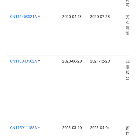
司
CN111463321A
*
2020-04-13
2020-07-28
芜湖
石磨
源科
限公
CN113843502A
*
2020-06-28
2021-12-28
武汉
激光
股份
公司
CN115911188A
*
2023-03-10
2023-04-04
苏州
自动