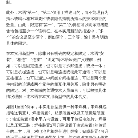
制。
此外，术语“第一”、“第二”仅用于描述目的，而不能理解为
指示或暗示相对重要性或者隐含指明所指示的技术特征的
数量。由此，限定有“第一”、“第二”的特征可以明示或者隐
含地包括至少一个该特征。在本实用新型的描述中，“多
个”的含义是至少两个，例如两个，三个等，除非另有明确
具体的限定。
在本实用新型中，除非另有明确的规定和限定，术语“安
装”、“相连”、“连接”、“固定”等术语应做广义理解，例
如，可以是固定连接，也可以是可拆卸连接，或成一体；
可以是机械连接，也可以是电连接或彼此可通讯；可以是
直接相连，也可以通过中间媒介间接相连，可以是两个元
件内部的连通或两个元件的相互作用关系，除非另有明确
的限定。对于本领域的普通技术人员而言，可以根据具体
情况理解上述术语在本实用新型中的具体含义。
如图1至图9所示，本实用新型提供一种串焊机，串焊机包
括输送装置1、焊接装置2、贴膜装置4以及工装搬运装置
5；输送装置1沿水平方向设置，可用于输送电池片、焊带
以及压紧工装；焊接装置2可升降设置于输送装置1的输送
带的上方，用于对电池片和焊带进行焊接；贴膜装置4可升
降设置于输送装置1输送带的上方，并沿输送方向位于焊接