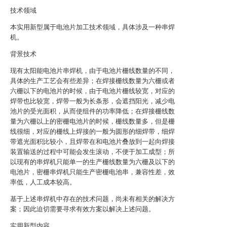
技术领域
本实用新型属于电池片加工技术领域，具体涉及一种串焊
机。
背景技术
现有太阳能电池片串焊机，由于电池片栅线数量的不同，
具体的生产工艺会有些差异；在焊接栅线数量为六栅或者
六栅以下的电池片的时候，由于电池片栅线较宽，对应的
焊带也比较宽，焊带一般为长条形，会遮挡阳光，减少电
池片的受光面积，从而使组件的功率降低；在焊接栅线数
量为六栅以上的密栅电池片的时候，栅线数量多，但是栅
线很细，对应的栅线上焊接的一般为圆形的细焊带，细焊
带遮光面积比较小，且焊带在和电池片叠放到一起向焊接
装置输送的过程中可能会发生滚动，不便于加工成型；所
以现有的串焊机只能单一的生产栅线数量为六栅及以下的
电池片，密栅串焊机只能生产密栅电池串，兼容性差，效
率低，人工成本较高。
基于上述串焊机中存在的技术问题，尚未有相关的解决方
案；因此迫切需要寻求有效方案以解决上述问题。
实用新型内容