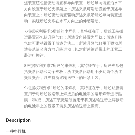
运装置还包括驱动装置和导向装置，所述导向装置沿水平
方向设置于所述支撑架上；所述夹爪可滑动设置于所述导
向装置上；所述驱动装置驱动所述夹爪沿所述导向装置运
动，实现所述夹爪在水平方向上的伸缩运动。
7.根据权利要求6所述的串焊机，其特征在于，所述工装搬
运装置还包括升降气缸；所述导向装置为导轨；所述升降
气缸可滑动设置于所述导轨上；所述升降气缸用于驱动所
述夹爪沿竖直方向升降运动，以对所述输送带上的压紧工
装进行搬运。
8.根据权利要求7所述的串焊机，其特征在于，所述夹爪包
括夹爪驱动和两个夹板，所述夹爪驱动用于驱动两个所述
夹板夹合，以夹持所述输送带上的压紧工装。
9.根据权利要求1所述的串焊机，其特征在于，所述贴膜装
置用于对所述输送带上焊接后的电池串的扁形焊带进行贴
膜；和/或，所述工装搬运装置用于将所述输送带上焊接后
的电池串上的压紧工装从所述输送带上搬离。
Description
一种串焊机