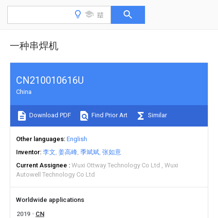
一种串焊机
CN210010616U
China
Download PDF
Find Prior Art
Similar
Other languages
English
Inventor
李文
姜高峰
季斌斌
张如意
Current Assignee
Wuxi Ottway Technology Co Ltd
Wuxi
Autowell Technology Co Ltd
Worldwide applications
2019
CN