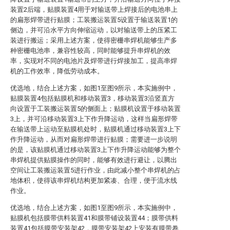
装置2后端，贴膜装置4用于对输送带上焊接后的电池串上
的扁形焊带进行贴膜；工装搬运装置5设置于输送装置1的
侧边，并可沿水平方向伸缩运动，以对输送带上的压紧工
装进行搬运；采用上述方案，使得密栅串焊机能够生产多
种密栅电池串，兼容性较高，同时能够提升串焊机的效
率，实现对不同的电池片及焊带进行焊接加工，提高串焊
机的工作效率，降低劳动成本。
优选地，结合上述方案，如图1至图9所示，本实施例中，
贴膜装置4包括贴膜机和移动装置3，移动装置3沿竖直方
向设置于工装搬运装置5的侧面上；贴膜机设置于移动装置
3上，并可沿移动装置3上下作升降运动，这样当扁形焊带
在输送带上运动至贴膜机处时，贴膜机通过移动装置3上下
作升降运动，从而对扁形焊带进行贴膜；需要进一步说明
的是，该贴膜机通过移动装置3上下作升降运动能够为整个
串焊机提供贴膜操作的同时，能够有效进行避让，以腾出
空间让工装搬运装置5进行作业，由此减小整个串焊机的占
地体积，使得该串焊机结构更加紧凑、合理，便于流水线
作业。
优选地，结合上述方案，如图1至图9所示，本实施例中，
贴膜机包括膜带供料装置41和膜带铺设装置44；膜带供料
装置41包括膜带安装架42，膜带安装架42上安装有膜带卷