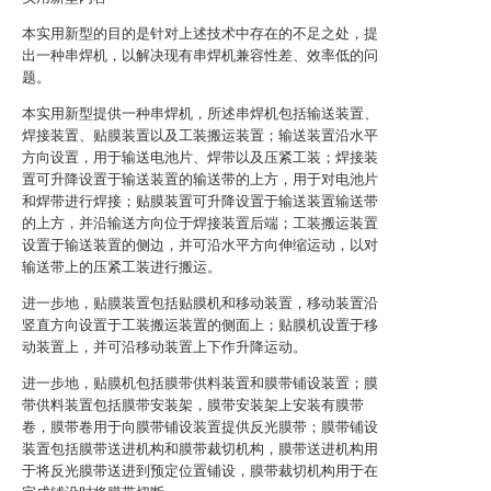
本实用新型的目的是针对上述技术中存在的不足之处，提
出一种串焊机，以解决现有串焊机兼容性差、效率低的问
题。
本实用新型提供一种串焊机，所述串焊机包括输送装置、
焊接装置、贴膜装置以及工装搬运装置；输送装置沿水平
方向设置，用于输送电池片、焊带以及压紧工装；焊接装
置可升降设置于输送装置的输送带的上方，用于对电池片
和焊带进行焊接；贴膜装置可升降设置于输送装置输送带
的上方，并沿输送方向位于焊接装置后端；工装搬运装置
设置于输送装置的侧边，并可沿水平方向伸缩运动，以对
输送带上的压紧工装进行搬运。
进一步地，贴膜装置包括贴膜机和移动装置，移动装置沿
竖直方向设置于工装搬运装置的侧面上；贴膜机设置于移
动装置上，并可沿移动装置上下作升降运动。
进一步地，贴膜机包括膜带供料装置和膜带铺设装置；膜
带供料装置包括膜带安装架，膜带安装架上安装有膜带
卷，膜带卷用于向膜带铺设装置提供反光膜带；膜带铺设
装置包括膜带送进机构和膜带裁切机构，膜带送进机构用
于将反光膜带送进到预定位置铺设，膜带裁切机构用于在