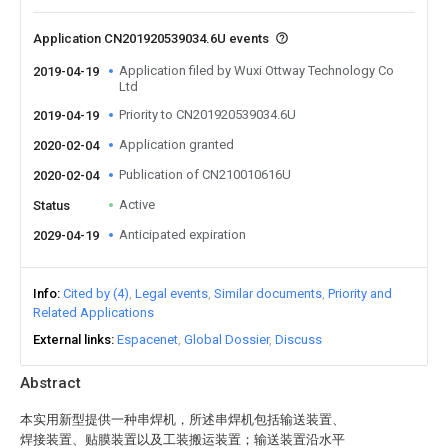
Application CN201920539034.6U events
Application filed by Wuxi Ottway Technology Co
2019-04-19
Ltd
Priority to CN201920539034.6U
2019-04-19
Application granted
2020-02-04
Publication of CN210010616U
2020-02-04
Active
Status
Anticipated expiration
2029-04-19
Info
Cited by (4)
Legal events
Similar documents
Priority and
Related Applications
External links
Espacenet
Global Dossier
Discuss
Abstract
本实用新型提供一种串焊机，所述串焊机包括输送装置、
焊接装置、贴膜装置以及工装搬运装置；输送装置沿水平