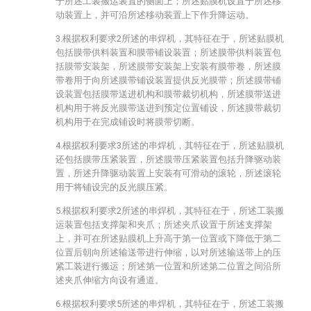
于所述工装搬运装置的侧面上；所述贴膜机设置于所述移
动装置上，并可沿所述移动装置上下作升降运动。
3.根据权利要求2所述的串焊机，其特征在于，所述贴膜机
包括膜带供料装置和膜带铺设装置；所述膜带供料装置包
括膜带安装架，所述膜带安装架上安装有膜带卷，所述膜
带卷用于向所述膜带铺设装置提供反光膜带；所述膜带铺
设装置包括膜带送进机构和膜带裁切机构，所述膜带送进
机构用于将反光膜带送进到预定位置铺设，所述膜带裁切
机构用于在完成铺设时将膜带切断。
4.根据权利要求3所述的串焊机，其特征在于，所述贴膜机
还包括膜带压紧装置，所述膜带压紧装置包括升降驱动装
置，所述升降驱动装置上安装有可滑动的滚轮，所述滚轮
用于将铺设完的反光膜压紧。
5.根据权利要求2所述的串焊机，其特征在于，所述工装搬
运装置包括支撑架和夹爪；所述夹爪设置于所述支撑架
上，并可在所述贴膜机上升高于第一位置或下降低于第二
位置后朝向所述输送带进行伸缩，以对所述输送带上的压
紧工装进行搬运；所述第一位置和所述第二位置之间沿所
述夹爪伸缩方向设有通道。
6.根据权利要求5所述的串焊机，其特征在于，所述工装搬