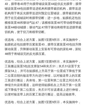
43，膜带卷43用于向膜带铺设装置44提供反光膜带；膜带
铺设装置44包括膜带送进机构和膜带裁切机构，膜带送进
机构用于将反光膜带送进到预定位置铺设，膜带裁切机构
用于在完成铺设时将膜带切断；进一步地，贴膜机还包括
横移装置46和驱动气缸47；该横移装置46可带动模带铺设
装置44移动铺膜；驱动气缸47用于驱动将模带送进膜带裁
切机构，便于切刀将模带切断。
优选地，结合上述方案，如图1至图9所示，本实施例中，
贴膜机还包括膜带压紧装置45，膜带压紧装置45包括升降
驱动装置，升降驱动装置上安装有可滑动的滚轮48，滚轮
48用于将铺设完的反光膜压紧。
优选地，结合上述方案，如图1至图9所示，本实施例中，
工装搬运装置5包括支撑架54和夹爪51；夹爪51设置于支
撑架54上，并可在贴膜机上升高于第一位置或下降低于第
二位置后朝向输送带方向进行伸缩，以对输送带上的压紧
工装进行搬运；具体地，第一位置和第二位置之间沿夹爪
伸缩方向设有通道，这样使得贴膜机在上升高于第一位置
或下降低于第二位置后，夹爪51可在该通道上进行伸缩，
以便对输送带上的压紧工装进行搬运，提高运输效率。
优选地，结合上述方案，如图1至图9所示，本实施例中，