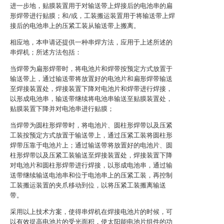
进一步地，贴膜装置用于对输送带上焊接后的电池串的扁
形焊带进行贴膜；和/或，工装搬运装置用于将输送带上焊
接后的电池串上的压紧工装从输送带上搬离。
相应地，本申请还提供一种串焊方法，应用于上述所述的
串焊机；所述方法包括：
当焊带为扁形焊带时，将电池片和焊带按预定方式放置于
输送带上，通过输送带将放置好的电池片和扁形焊带输送
至焊接装置处，焊接装置下降对电池片和焊带进行焊接，
以形成电池串，输送带继续将电池串输送至贴膜装置处，
贴膜装置下降并对电池串进行贴膜；
当焊带为圆柱形焊带时，将电池片、圆柱形焊带以及压紧
工装按预定方式放置于输送带上，通过压紧工装将圆柱形
焊带压靠于电池片上；通过输送带将放置好的电池片、圆
柱形焊带以及压紧工装输送至焊接装置处，焊接装置下降
对电池片和圆柱形焊带进行焊接，以形成电池串，通过输
送带继续输送电池串和位于电池串上的压紧工装，再控制
工装搬运装置的夹爪移动到位，以将压紧工装搬离输送
带。
采用以上技术方案，使得串焊机在焊接电池片的时候，可
以有效提高电池片的受光面积，使太阳能电池片组件的功