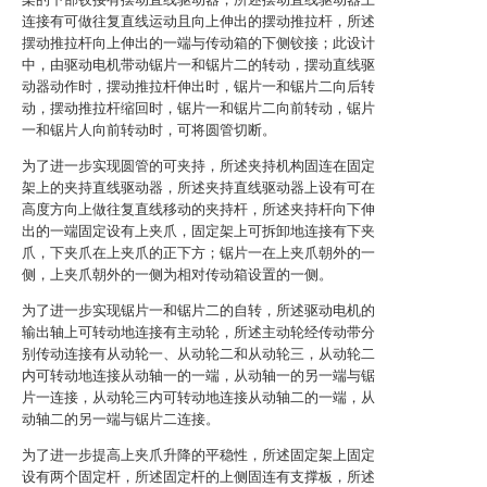
连接有可做往复直线运动且向上伸出的摆动推拉杆，所述
摆动推拉杆向上伸出的一端与传动箱的下侧铰接；此设计
中，由驱动电机带动锯片一和锯片二的转动，摆动直线驱
动器动作时，摆动推拉杆伸出时，锯片一和锯片二向后转
动，摆动推拉杆缩回时，锯片一和锯片二向前转动，锯片
一和锯片人向前转动时，可将圆管切断。
为了进一步实现圆管的可夹持，所述夹持机构固连在固定
架上的夹持直线驱动器，所述夹持直线驱动器上设有可在
高度方向上做往复直线移动的夹持杆，所述夹持杆向下伸
出的一端固定设有上夹爪，固定架上可拆卸地连接有下夹
爪，下夹爪在上夹爪的正下方；锯片一在上夹爪朝外的一
侧，上夹爪朝外的一侧为相对传动箱设置的一侧。
为了进一步实现锯片一和锯片二的自转，所述驱动电机的
输出轴上可转动地连接有主动轮，所述主动轮经传动带分
别传动连接有从动轮一、从动轮二和从动轮三，从动轮二
内可转动地连接从动轴一的一端，从动轴一的另一端与锯
片一连接，从动轮三内可转动地连接从动轴二的一端，从
动轴二的另一端与锯片二连接。
为了进一步提高上夹爪升降的平稳性，所述固定架上固定
设有两个固定杆，所述固定杆的上侧固连有支撑板，所述