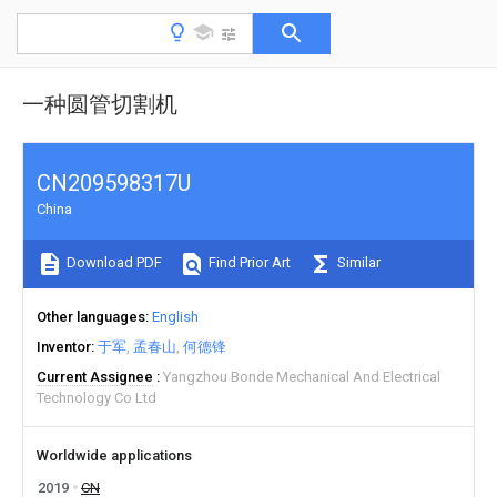
一种圆管切割机
CN209598317U
China
Download PDF
Find Prior Art
Similar
Other languages
English
Inventor
于军
孟春山
何德锋
Current Assignee
Yangzhou Bonde Mechanical And Electrical
Technology Co Ltd
Worldwide applications
2019
CN