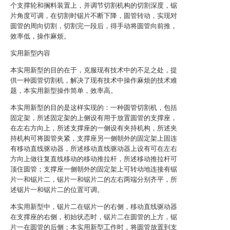
个支撑轮和搁料装置上，并调节切割机构的切割深度，锯
片角度可调，在切割时锯片不断下降，圆管转动，实现对
圆管的周向切割，切割完一段后，得手动将圆管向前推，
效率低，操作麻烦。
实用新型内容
本实用新型的目的在于，克服现有技术中的不足之处，提
供一种圆管切割机，解决了现有技术中操作麻烦的技术难
题，本实用新型操作简单，效率高。
本实用新型的目的是这样实现的：一种圆管切割机，包括
固定架，所述固定架的上侧设有用于放置圆管的支撑座，
在左右方向上，所述支撑座的一侧设有夹持机构，所述夹
持机构可将圆管夹紧，支撑座另一侧朝外的固定架上固连
有移动直线驱动器，所述移动直线驱动器上设有可在左右
方向上做往复直线移动的移动推拉杆，所述移动推拉杆可
顶住圆管；支撑座一侧朝外的固定架上可转动地连接有锯
片一和锯片二，锯片一和锯片二的左右两端分别齐平，所
述锯片一和锯片二的位置可调。
本实用新型中，锯片二在锯片一的右侧，移动直线驱动器
在支撑座的右侧，初始状态时，锯片二在圆管的上方，锯
片一在圆管的后侧；本实用新型工作时，将圆管放置到支