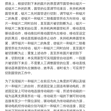
撑座上，根据切割下来的圆片的厚度调节圆管伸出锯片一
或锯片二外的距离，圆管的位置调节结束后，夹持机构将
圆管夹紧，锯片二先对圆管进行切割，调节锯片一和锯片
二的角度，使锯片一和锯片二朝着圆管所在方向转动，锯
片一和锯片二同时自转，直至圆片被切割断为止；锯片一
和锯片二恢复初始位置，夹持机构将圆管松开，移动直线
驱动器动作，移动推拉杆推动圆管向左移动，移动至设定
的距离后，移动直线驱动器停止动作，夹持机构将圆管夹
紧，调节锯片一和锯片二的角度，使锯片一和锯片二朝着
圆管所在方向转动，锯片一和锯片二同时自转，直至圆片
被切割断为止；重复上述动作，直至所有圆片被切割下
来，切割结束；本实用新型可实现圆管自动送料，一段圆
片被切割下来后，不需要人工调整圆管的位置，移动直线
驱动器将圆管向左侧推动，效率高，省时省力；可应用于
切割圆管的工作中。
为了实现锯片一和锯片二在前后方向上角度的可调以及锯
片一和锯片二的自转，所述固定架上固连有驱动电机，所
述固定架上可转动地连接传动箱的一端，所述传动箱的一
端为远离支撑座所在一端，传动箱另一端的下侧可转动地
连接有至少一个限位滚轮，驱动电机为传动箱的动力源，
驱动电机经传动箱分别与锯片一和锯片二传动连接，固定
架的下部铰接有摆动直线驱动器，所述摆动直线驱动器上