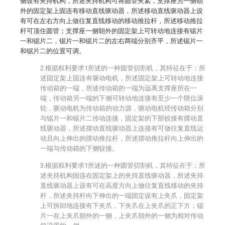
侧设有夹持机构，所述夹持机构可将圆管夹紧，支撑座另一侧朝
外的固定架上固连有移动直线驱动器，所述移动直线驱动器上设
有可在左右方向上做往复直线移动的移动推拉杆，所述移动推拉
杆可顶住圆管；支撑座一侧朝外的固定架上可转动地连接有锯片
一和锯片二，锯片一和锯片二的左右两端分别齐平，所述锯片一
和锯片二的位置可调。
2.根据权利要求1所述的一种圆管切割机，其特征在于：所
述固定架上固连有驱动电机，所述固定架上可转动地连接
传动箱的一端，所述传动箱的一端为远离支撑座所在一
端，传动箱另一端的下侧可转动地连接有至少一个限位滚
轮，驱动电机为传动箱的动力源，驱动电机经传动箱分别
与锯片一和锯片二传动连接，固定架的下部铰接有摆动直
线驱动器，所述摆动直线驱动器上连接有可做往复直线运
动且向上伸出的摆动推拉杆，所述摆动推拉杆向上伸出的
一端与传动箱的下侧铰接。
3.根据权利要求1所述的一种圆管切割机，其特征在于：所
述夹持机构固连在固定架上的夹持直线驱动器，所述夹持
直线驱动器上设有可在高度方向上做往复直线移动的夹持
杆，所述夹持杆向下伸出的一端固定设有上夹爪，固定架
上可拆卸地连接有下夹爪，下夹爪在上夹爪的正下方；锯
片一在上夹爪朝外的一侧，上夹爪朝外的一侧为相对传动