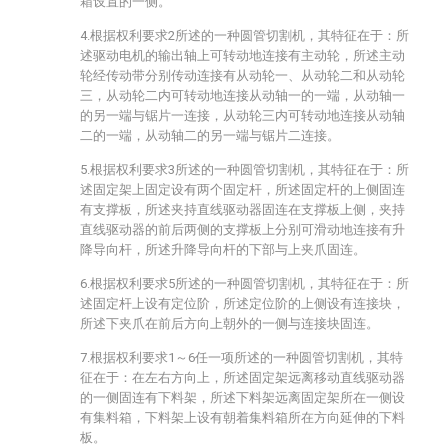
箱设置的一侧。
4.根据权利要求2所述的一种圆管切割机，其特征在于：所
述驱动电机的输出轴上可转动地连接有主动轮，所述主动
轮经传动带分别传动连接有从动轮一、从动轮二和从动轮
三，从动轮二内可转动地连接从动轴一的一端，从动轴一
的另一端与锯片一连接，从动轮三内可转动地连接从动轴
二的一端，从动轴二的另一端与锯片二连接。
5.根据权利要求3所述的一种圆管切割机，其特征在于：所
述固定架上固定设有两个固定杆，所述固定杆的上侧固连
有支撑板，所述夹持直线驱动器固连在支撑板上侧，夹持
直线驱动器的前后两侧的支撑板上分别可滑动地连接有升
降导向杆，所述升降导向杆的下部与上夹爪固连。
6.根据权利要求5所述的一种圆管切割机，其特征在于：所
述固定杆上设有定位阶，所述定位阶的上侧设有连接块，
所述下夹爪在前后方向上朝外的一侧与连接块固连。
7.根据权利要求1～6任一项所述的一种圆管切割机，其特
征在于：在左右方向上，所述固定架远离移动直线驱动器
的一侧固连有下料架，所述下料架远离固定架所在一侧设
有集料箱，下料架上设有朝着集料箱所在方向延伸的下料
板。