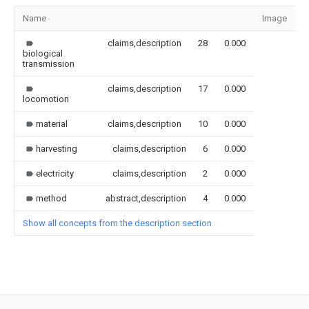
Name
Image
S
claims,description
28
0.000
biological
transmission
claims,description
17
0.000
locomotion
material
claims,description
10
0.000
harvesting
claims,description
6
0.000
electricity
claims,description
2
0.000
method
abstract,description
4
0.000
Show all concepts from the description section