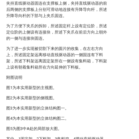
夹持直线驱动器固连在支撑板上侧，夹持直线驱动器的前
后两侧的支撑板上分别可滑动地连接有升降导向杆，所述
升降导向杆的下部与上夹爪固连。
为了方便下夹爪的拆卸，所述固定杆上设有定位阶，所述
定位阶的上侧设有连接块，所述下夹爪在前后方向上朝外
的一侧与连接块固连。
为了进一步实现被切割下来的圆片的收集，在左右方向
上，所述固定架远离移动直线驱动器的一侧固连有下料
架，所述下料架远离固定架所在一侧设有集料箱，下料架
上设有朝着集料箱所在方向延伸的下料板。
附图说明
图1为本实用新型的主视图。
图2为本实用新型的侧视图。
图3为本实用新型的立体结构图一。
图4为本实用新型的立体结构图二。
图5为图3中A处的局部放大图。
其中，1固定架，2下料架，3集料箱，4摆动直线驱动器，