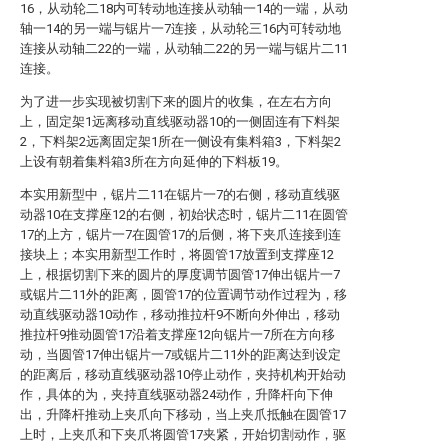
16，从动轮二18内可转动地连接从动轴一14的一端，从动
轴一14的另一端与锯片一7连接，从动轮三16内可转动地
连接从动轴二22的一端，从动轴二22的另一端与锯片二11
连接。
为了进一步实现被切割下来的圆片的收集，在左右方向
上，固定架1远离移动直线驱动器10的一侧固连有下料架
2，下料架2远离固定架1所在一侧设有集料箱3，下料架2
上设有朝着集料箱3所在方向延伸的下料板19。
本实用新型中，锯片二11在锯片一7的右侧，移动直线驱
动器10在支撑座12的右侧，初始状态时，锯片二11在圆管
17的上方，锯片一7在圆管17的后侧，将下夹爪连接到连
接块上；本实用新型工作时，将圆管17放置到支撑座12
上，根据切割下来的圆片的厚度调节圆管17伸出锯片一7
或锯片二11外的距离，圆管17的位置调节动作过程为，移
动直线驱动器10动作，移动推拉杆9不断向外伸出，移动
推拉杆9推动圆管17沿着支撑座12向锯片一7所在方向移
动，当圆管17伸出锯片一7或锯片二11外的距离达到设定
的距离后，移动直线驱动器10停止动作，夹持机构开始动
作，具体的为，夹持直线驱动器24动作，升降杆向下伸
出，升降杆推动上夹爪向下移动，当上夹爪抵触在圆管17
上时，上夹爪和下夹爪将圆管17夹紧，开始切割动作，驱