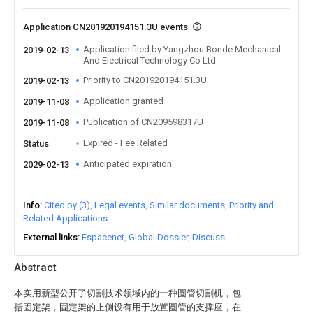
Application CN201920194151.3U events
Application filed by Yangzhou Bonde Mechanical
2019-02-13
And Electrical Technology Co Ltd
Priority to CN201920194151.3U
2019-02-13
Application granted
2019-11-08
Publication of CN209598317U
2019-11-08
Expired - Fee Related
Status
Anticipated expiration
2029-02-13
Info
Cited by (3)
Legal events
Similar documents
Priority and
Related Applications
External links
Espacenet
Global Dossier
Discuss
Abstract
本实用新型公开了切割技术领域内的一种圆管切割机，包
括固定架，固定架的上侧设有用于放置圆管的支撑座，在