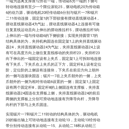
一端为远离支撑座12所在一端，传动箱6另一端的下侧可
转动地连接有至少一个限位滚轮25，驱动电机20为传动箱
6的动力源，驱动电机20经传动箱6分别与锯片一7和锯片
二11传动连接，固定架1的下部铰接有摆动直线驱动器4，
摆动直线驱动器4为气缸，摆动直线驱动器4上连接有可做
往复直线运动且向上伸出的摆动推拉杆5，摆动推拉杆5向
上伸出的一端与传动箱6的下侧铰接；实现夹持圆管17的
结构具体的为，夹持机构固连在固定架1上的夹持直线驱动
器24，夹持直线驱动器24为气缸，夹持直线驱动器24上设
有可在高度方向上做往复直线移动的夹持杆23，夹持杆23
向下伸出的一端固定设有上夹爪，固定架1上可拆卸地连接
有下夹爪，下夹爪在上夹爪的正下方，固定杆8上设有定位
阶，定位阶的上侧设有连接块，下夹爪在前后方向上朝外
的一侧与连接块固连；锯片一7在上夹爪朝外的一侧，上夹
爪朝外的一侧为相对传动箱6设置的一侧；固定架1上固定
设有两个固定杆8，固定杆8的上侧固连有支撑板，夹持直
线驱动器24固连在支撑板上侧，夹持直线驱动器24的前后
两侧的支撑板上分别可滑动地连接有升降导向杆，升降导
向杆的下部与上夹爪固连。
实现锯片一7和锯片二11转动的结构具体的为，驱动电机
20的输出轴上可转动地连接有主动轮13，主动轮13经传动
带分别传动连接有从动轮一15、从动轮二18和从动轮三