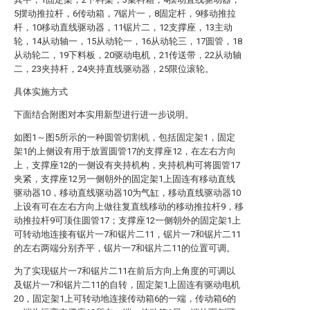
5摆动推拉杆，6传动箱，7锯片一，8固定杆，9移动推拉
杆，10移动直线驱动器，11锯片二，12支撑座，13主动
轮，14从动轴一，15从动轮一，16从动轮三，17圆管，18
从动轮二，19下料板，20驱动电机，21传送带，22从动轴
二，23夹持杆，24夹持直线驱动器，25限位滚轮。
具体实施方式
下面结合附图对本实用新型进行进一步说明。
如图1～图5所示的一种圆管切割机，包括固定架1，固定
架1的上侧设有用于放置圆管17的支撑座12，在左右方向
上，支撑座12的一侧设有夹持机构，夹持机构可将圆管17
夹紧，支撑座12另一侧朝外的固定架1上固连有移动直线
驱动器10，移动直线驱动器10为气缸，移动直线驱动器10
上设有可在左右方向上做往复直线移动的移动推拉杆9，移
动推拉杆9可顶住圆管17；支撑座12一侧朝外的固定架1上
可转动地连接有锯片一7和锯片二11，锯片一7和锯片二11
的左右两端分别齐平，锯片一7和锯片二11的位置可调。
为了实现锯片一7和锯片二11在前后方向上角度的可调以
及锯片一7和锯片二11的自转，固定架1上固连有驱动电机
20，固定架1上可转动地连接传动箱6的一端，传动箱6的