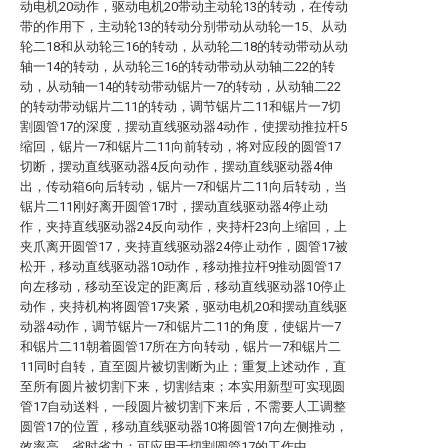
动电机20动作，驱动电机20带动主动轮13的转动，在传动
带的作用下，主动轮13的转动分别带动从动轮一15、从动
轮二18和从动轮三16的转动，从动轮二18的转动带动从动
轴一14的转动，从动轮三16的转动带动从动轴二22的转
动，从动轴一14的转动带动锯片一7的转动，从动轴二22
的转动带动锯片二11的转动，调节锯片二11和锯片一7切
割圆管17的深度，摆动直线驱动器4动作，使摆动推拉杆5
缩回，锯片一7和锯片二11向前转动，将对应段的圆管17
切断，摆动直线驱动器4反向动作，摆动直线驱动器4伸
出，传动箱6向后转动，锯片一7和锯片二11向后转动，当
锯片二11刚好离开圆管17时，摆动直线驱动器4停止动
作，夹持直线驱动器24反向动作，夹持杆23向上缩回，上
夹爪离开圆管17，夹持直线驱动器24停止动作，圆管17被
松开，移动直线驱动器10动作，移动推拉杆9推动圆管17
向左移动，移动至设定的距离后，移动直线驱动器10停止
动作，夹持机构将圆管17夹紧，驱动电机20和摆动直线驱
动器4动作，调节锯片一7和锯片二11的角度，使锯片一7
和锯片二11朝着圆管17所在方向转动，锯片一7和锯片二
11同时自转，直至圆片被切割断为止；重复上述动作，直
至所有圆片被切割下来，切割结束；本实用新型可实现圆
管17自动送料，一段圆片被切割下来后，不需要人工调整
圆管17的位置，移动直线驱动器10将圆管17向左侧推动，
效率高，省时省力；可应用于切割圆管17的工作中。