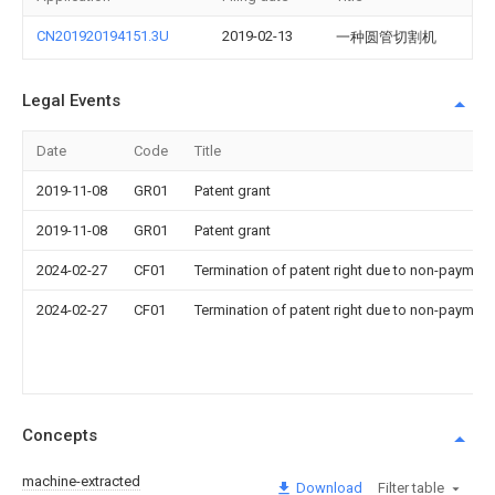
CN201920194151.3U
2019-02-13
一种圆管切割机
Legal Events
Date
Code
Title
2019-11-08
GR01
Patent grant
2019-11-08
GR01
Patent grant
2024-02-27
CF01
Termination of patent right due to non-payment
2024-02-27
CF01
Termination of patent right due to non-payment
Concepts
machine-extracted
Download
Filter table