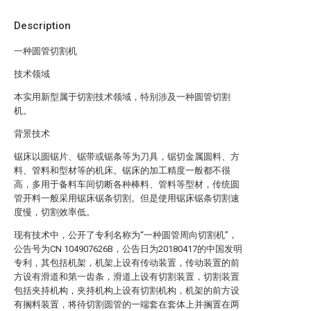
Description
一种圆管切割机
技术领域
本实用新型属于切割技术领域，特别涉及一种圆管切割
机。
背景技术
锯床以圆锯片、锯带或锯条等为刀具，锯切金属圆料、方
料、管料和型材等的机床。锯床的加工精度一般都不很
高，多用于备料车间切断各种棒料、管料等型材，传统圆
管开料一般采用锯床锯条切割。但是使用锯床锯条切割速
度慢，切割效率低。
现有技术中，公开了专利名称为“一种圆管周向切割机”，
公告号为CN 104907626B，公告日为20180417的中国发明
专利，其包括机架，机架上设有传动装置，传动装置的前
方设有滑道和第一齿条，滑道上设有切割装置，切割装置
包括夹持机构，夹持机构上设有切割机构，机架的前方设
有搁料装置，将待切割圆管的一端套在套体上并搁置在两