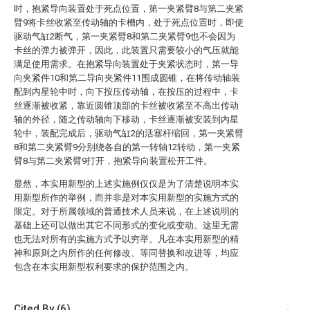
时，抱紧导向装置处于死点位置，第一夹紧臂8与第二夹紧
臂9将卡丝收紧至传动轴的卡槽内，处于死点位置时，即使
驱动气缸2断气，第一夹紧臂8和第二夹紧臂9也不会因为
卡丝的弹力被弹开，因此，此装置只需要较小的气压就能
满足使用需求。在抱紧导向装置处于夹紧状态时，第一导
向夹紧件10和第二导向夹紧件11围成圆锥，在将传动轴装
配到内星轮中时，向下按压传动轴，在按压的过程中，卡
丝逐渐被收紧，靠近圆锥顶部的卡丝被收紧至不高出传动
轴的外径，随之传动轴向下移动，卡丝逐渐被安装到内星
轮中，装配完成后，驱动气缸2的活塞杆缩回，第一夹紧臂
8和第二夹紧臂9分别绕各自的第一转轴12转动，第一夹紧
臂8与第二夹紧臂9打开，抱紧导向装置松开工件。
显然，本实用新型的上述实施例仅仅是为了清楚说明本实
用新型所作的举例，而并非是对本实用新型的实施方式的
限定。对于所属领域的普通技术人员来说，在上述说明的
基础上还可以做出其它不同形式的变化或变动。这里无需
也无法对所有的实施方式予以穷举。凡在本实用新型的精
神和原则之内所作的任何修改、等同替换和改进等，均应
包含在本实用新型权利要求的保护范围之内。
Cited By (6)