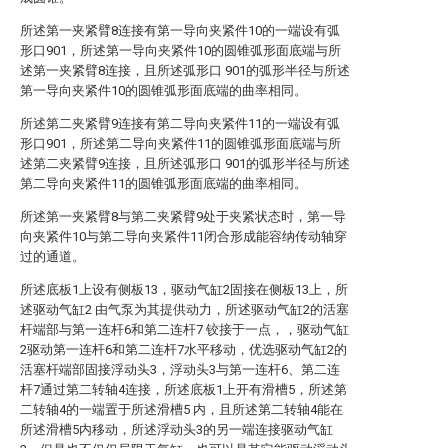
所述第一夹紧臂8连接有第一导向夹紧件10的一端设有弧
形口901，所述第一导向夹紧件10的圆锥弧形面底端与所
述第一夹紧臂8连接，且所述弧形口 901的弧形半径与所述
第一导向夹紧件10的圆锥弧形面底端的曲率相同。
所述第二夹紧臂9连接有第二导向夹紧件11的一端设有弧
形口901，所述第二导向夹紧件11的圆锥弧形面底端与所
述第二夹紧臂9连接，且所述弧形口 901的弧形半径与所述
第二导向夹紧件11的圆锥弧形面底端的曲率相同。
所述第一夹紧臂8与第二夹紧臂9处于夹紧状态时，第一导
向夹紧件10与第二导向夹紧件11闭合形成能容纳传动轴穿
过的通道。
所述底板1上设有侧板13，驱动气缸2固接在侧板13上，所
述驱动气缸2 由气泵为其提供动力，所述驱动气缸2的活塞
杆端部与第一连杆6和第二连杆7 铰接于一点，，驱动气缸
2驱动第一连杆6和第二连杆7水平移动，优选驱动气缸2的
活塞杆端部固接浮动头3，浮动头3与第一连杆6、第二连
杆7通过第二转轴4连接，所述底板1上开有滑槽5，所述第
二转轴4的一端置于所述滑槽5 内，且所述第二转轴4能在
所述滑槽5内移动，所述浮动头3的另一端连接驱动气缸