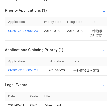
Priority Applications (1)
Application
Priority date
Filing date
Title
CN201721356053.2U
2017-10-20
2017-10-20
一种抱紧
导向装置
Applications Claiming Priority (1)
Application
Filing date
Title
CN201721356053.2U
2017-10-20
一种抱紧导向装置
Legal Events
Date
Code
Title
2018-06-01
GR01
Patent grant