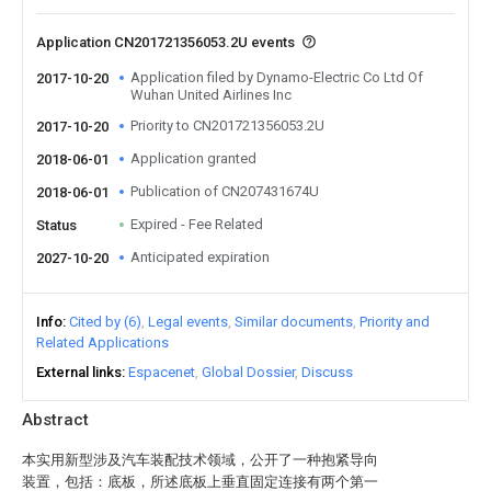
Application CN201721356053.2U events
Application filed by Dynamo-Electric Co Ltd Of
2017-10-20
Wuhan United Airlines Inc
Priority to CN201721356053.2U
2017-10-20
Application granted
2018-06-01
Publication of CN207431674U
2018-06-01
Expired - Fee Related
Status
Anticipated expiration
2027-10-20
Info
Cited by (6)
Legal events
Similar documents
Priority and
Related Applications
External links
Espacenet
Global Dossier
Discuss
Abstract
本实用新型涉及汽车装配技术领域，公开了一种抱紧导向
装置，包括：底板，所述底板上垂直固定连接有两个第一