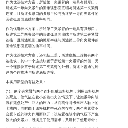
作为优选技术方案，所述第一夹紧臂的一端具有弧形口，
所述第一导向夹紧件的圆锥弧形面底端与所述第一夹紧臂
连接，且所述弧形口的弧形半径与所述第一导向夹紧件的
圆锥弧形面底端的曲率相同。
作为优选技术方案，所述第二夹紧臂的一端具有弧形口，
所述第二导向夹紧件的圆锥弧形面底端与所述第二夹紧臂
连接，且所述弧形口的弧形半径与所述第二导向夹紧件的
圆锥弧形面底端的曲率相同。
作为优选技术方案，还包括上盖，所述底板上连接有两个
连接块，其中一个连接块置于所述第一夹紧臂的外侧，另
一个连接块置于所述第二夹紧臂的外侧，所述上盖通过所
述两个连接块与所述底板连接。
本实用新型的有益效果：
(1)、两个夹紧臂与两个连杆组成四杆机构，利用四杆机构
的死点，使气缸在较小的输出力的情况下，让抱紧导向装
置在死点处产生巨大的压力，从而确保将卡丝压入轴上的
卡槽内，同时由于四杆机构中死点的存在，两个夹紧臂不
会受卡丝的弹力作用而张开；该装置在较小的气压下产生
较大的夹紧力，既满足了使用需求，又延长了使用寿命；