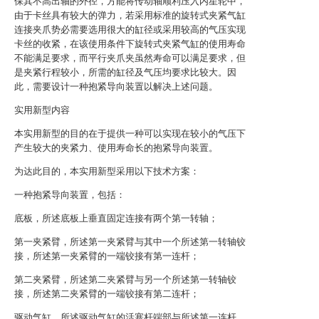
保其不高出轴的外径，方能将传动轴顺利压入内星轮中，
由于卡丝具有较大的弹力，若采用标准的旋转式夹紧气缸
连接夹爪势必需要选用很大的缸径或采用较高的气压实现
卡丝的收紧，在该使用条件下旋转式夹紧气缸的使用寿命
不能满足要求，而平行夹爪夹虽然寿命可以满足要求，但
是夹紧行程较小，所需的缸径及气压均要求比较大。因
此，需要设计一种抱紧导向装置以解决上述问题。
实用新型内容
本实用新型的目的在于提供一种可以实现在较小的气压下
产生较大的夹紧力、使用寿命长的抱紧导向装置。
为达此目的，本实用新型采用以下技术方案：
一种抱紧导向装置，包括：
底板，所述底板上垂直固定连接有两个第一转轴；
第一夹紧臂，所述第一夹紧臂与其中一个所述第一转轴铰
接，所述第一夹紧臂的一端铰接有第一连杆；
第二夹紧臂，所述第二夹紧臂与另一个所述第一转轴铰
接，所述第二夹紧臂的一端铰接有第二连杆；
驱动气缸，所述驱动气缸的活塞杆端部与所述第一连杆、