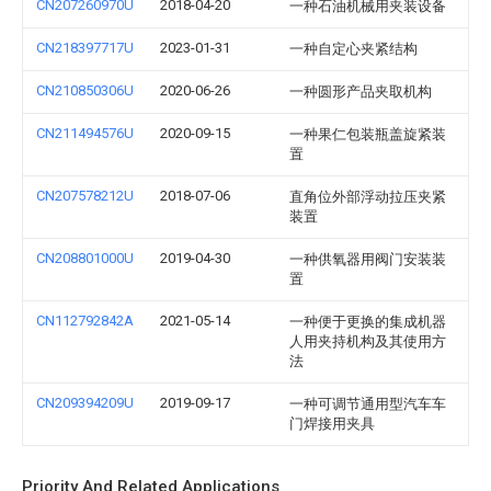
CN207260970U
2018-04-20
一种石油机械用夹装设备
CN218397717U
2023-01-31
一种自定心夹紧结构
CN210850306U
2020-06-26
一种圆形产品夹取机构
CN211494576U
2020-09-15
一种果仁包装瓶盖旋紧装
置
CN207578212U
2018-07-06
直角位外部浮动拉压夹紧
装置
CN208801000U
2019-04-30
一种供氧器用阀门安装装
置
CN112792842A
2021-05-14
一种便于更换的集成机器
人用夹持机构及其使用方
法
CN209394209U
2019-09-17
一种可调节通用型汽车车
门焊接用夹具
Priority And Related Applications