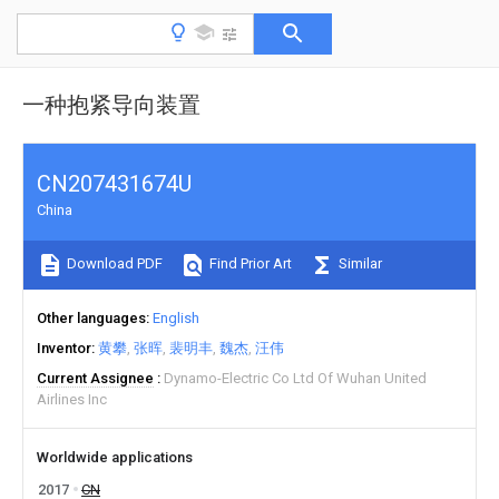
一种抱紧导向装置
CN207431674U
China
Download PDF
Find Prior Art
Similar
Other languages
English
Inventor
黄攀
张晖
裴明丰
魏杰
汪伟
Current Assignee
Dynamo-Electric Co Ltd Of Wuhan United
Airlines Inc
Worldwide applications
2017
CN