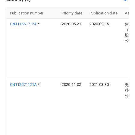
Publication number
Priority date
Publication date
Assi
CN111661712A
*
2020-05-21
2020-09-15
建科
（天
股份
公司
CN112571121A
*
2020-11-02
2021-03-30
无锡
科技
公司