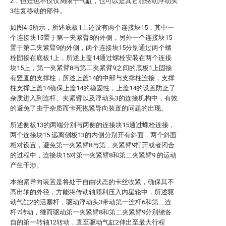
2，但是也不仅仅局限于气缸，也可以是其它能驱动浮动头
3往复移动的部件。
如图4-5所示，所述底板1上还设有两个连接块15，其中一
个连接块15置于第一夹紧臂8的外侧，另外一个连接块15
置于第二夹紧臂9的外侧，两个连接块15分别通过两个螺
栓固接在底板1上，所述上盖14通过螺栓安装在两个连接
块15上，第一夹紧臂8与第二夹紧臂9之间的底板1上固接
有竖直的支撑柱，所述上盖14的中部与支撑柱连接，支撑
柱支撑上盖14确保上盖14的稳固性，上盖14的设置防止了
杂质进入到连杆、夹紧臂以及浮动头3的连接机构中，有效
的避免了由于杂质而卡死抱紧导向装置的问题的出现。
所述侧板13的两端分别与两侧的连接块15通过螺栓连接，
两个连接块15 远离侧板13的内侧分别开有斜面，两个斜面
相对设置，避免第一夹紧臂8与第二夹紧臂9打开或者闭合
的过程中，连接块15对第一夹紧臂8和第二夹紧臂9 的运动
产生干涉。
本抱紧导向装置是将处于自由状态的卡丝收紧，确保其不
高出轴的外径，方能将传动轴顺利压入内星轮中，所述驱
动气缸2的活塞杆，驱动浮动头3带动第一连杆6和第二连
杆7转动，继而驱动第一夹紧臂8和第二夹紧臂9分别绕各
自的第一转轴12转动，直至驱动气缸2伸出至最大行程