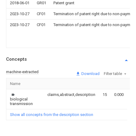
2018-06-01
GR01
Patent grant
2023-10-27
CF01
Termination of patent right due to non-payment
2023-10-27
CF01
Termination of patent right due to non-payment
Concepts
machine-extracted
Download
Filter table
Name
Im
claims,abstract,description
15
0.000
biological
transmission
Show all concepts from the description section