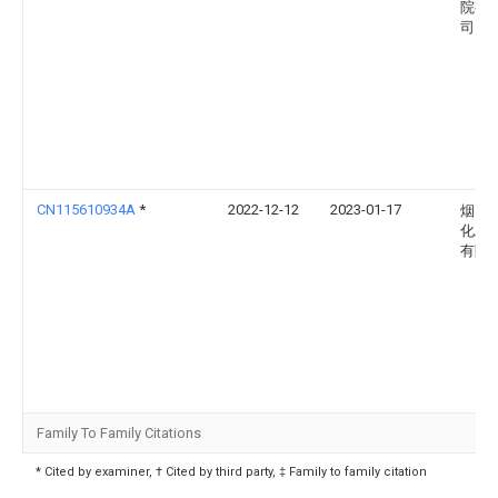
院有
司
CN115610934A
*
2022-12-12
2023-01-17
烟台
化工
有限
Family To Family Citations
* Cited by examiner, † Cited by third party, ‡ Family to family citation