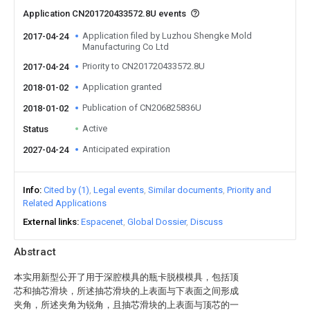
Application CN201720433572.8U events
Application filed by Luzhou Shengke Mold
2017-04-24
Manufacturing Co Ltd
Priority to CN201720433572.8U
2017-04-24
Application granted
2018-01-02
Publication of CN206825836U
2018-01-02
Active
Status
Anticipated expiration
2027-04-24
Info
Cited by (1)
Legal events
Similar documents
Priority and
Related Applications
External links
Espacenet
Global Dossier
Discuss
Abstract
本实用新型公开了用于深腔模具的瓶卡脱模模具，包括顶
芯和抽芯滑块，所述抽芯滑块的上表面与下表面之间形成
夹角，所述夹角为锐角，且抽芯滑块的上表面与顶芯的一