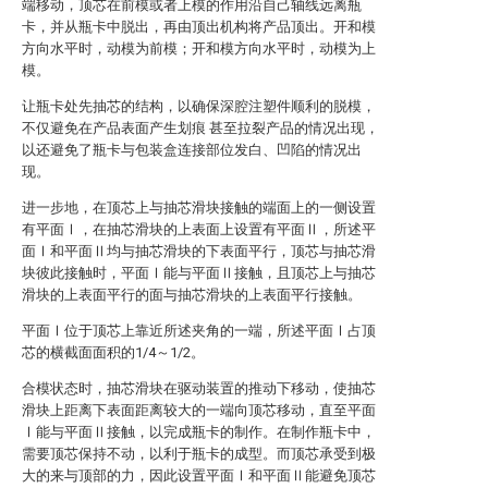
端移动，顶芯在前模或者上模的作用沿自己轴线远离瓶
卡，并从瓶卡中脱出，再由顶出机构将产品顶出。开和模
方向水平时，动模为前模；开和模方向水平时，动模为上
模。
让瓶卡处先抽芯的结构，以确保深腔注塑件顺利的脱模，
不仅避免在产品表面产生划痕 甚至拉裂产品的情况出现，
以还避免了瓶卡与包装盒连接部位发白、凹陷的情况出
现。
进一步地，在顶芯上与抽芯滑块接触的端面上的一侧设置
有平面Ⅰ，在抽芯滑块的上表面上设置有平面Ⅱ，所述平
面Ⅰ和平面Ⅱ均与抽芯滑块的下表面平行，顶芯与抽芯滑
块彼此接触时，平面Ⅰ能与平面Ⅱ接触，且顶芯上与抽芯
滑块的上表面平行的面与抽芯滑块的上表面平行接触。
平面Ⅰ位于顶芯上靠近所述夹角的一端，所述平面Ⅰ占顶
芯的横截面面积的1/4～1/2。
合模状态时，抽芯滑块在驱动装置的推动下移动，使抽芯
滑块上距离下表面距离较大的一端向顶芯移动，直至平面
Ⅰ能与平面Ⅱ接触，以完成瓶卡的制作。在制作瓶卡中，
需要顶芯保持不动，以利于瓶卡的成型。而顶芯承受到极
大的来与顶部的力，因此设置平面Ⅰ和平面Ⅱ能避免顶芯