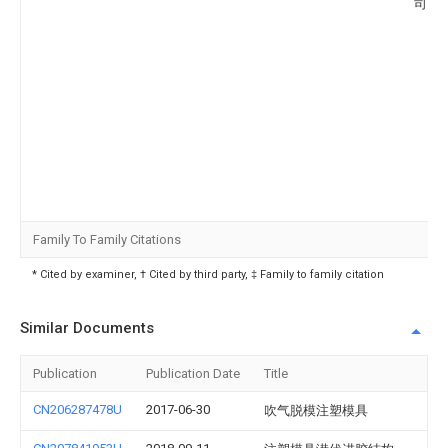
司
Family To Family Citations
* Cited by examiner, † Cited by third party, ‡ Family to family citation
Similar Documents
Publication
Publication Date
Title
CN206287478U
2017-06-30
吹气脱模注塑模具