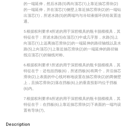
的一端延伸，然后水路(5)再向顶芯(1)上靠近抽芯滑块(2)
的一端延伸，并在顶芯(1)侧壁上靠近抽芯滑块(2)的一端钻
出顶芯(1)，所述水路(5)的两端均与冷却液循环供给装置连
通。
5.根据权利要求4所述的用于深腔模具的瓶卡脱模模具，其
特征在于：所述水路(5)在顶芯(1)中成几字形，水路(5)上
向顶芯(1)上远离抽芯滑块(2)的一端延伸的路径轴线以及水
路(5)上向顶芯(1)上靠近抽芯滑块(2)的一端延伸的路径轴
线沿顶芯(1)的轴线对称。
6.根据权利要求1所述的用于深腔模具的瓶卡脱模模具，其
特征在于：还包括挡板(6)，所述挡板(6)有两个，并沿抽芯
滑块(2)上表面的中心线对称地设置在抽芯滑块(2)的两侧壁
上，且抽芯滑块(2)落在挡板(6)上的垂直投影均位于挡板
(6)内。
7.根据权利要求6所述的用于深腔模具的瓶卡脱模模具，其
特征在于：在挡板(6)上靠近抽芯滑块(2)下表面的一端均设
置有导块(7)。
Description