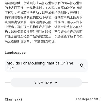
端端面接触；所述顶芯上与抽芯滑块接触的面与抽芯滑块
的上表面平行。合模状态时，抽芯滑块在驱动装置的推动
下移动，使抽芯滑块移动，以完成瓶卡的制作；开模时，
抽芯滑块在驱动装置的推动下移动，使抽芯滑块上距离下
表面距离较大的一端向远离顶芯的一端移动，顶芯从瓶卡
中脱出，再由顶出机构将产品顶出。让瓶卡处先抽芯的结
构，以确保深腔注塑件顺利的脱模，不仅避免在产品表面
产生划痕甚至拉裂产品的情况出现，以还避免了瓶卡与包
装盒连接部位发白、凹陷的情况出现。
Landscapes
Moulds For Moulding Plastics Or The
Like
Show more
Claims
(7)
Hide Dependent