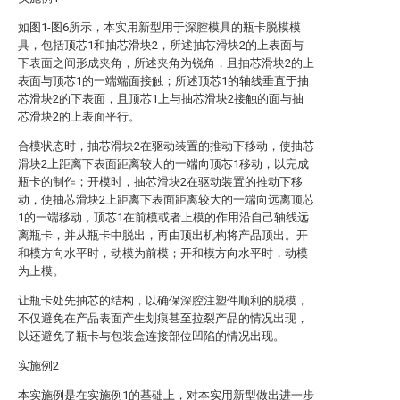
如图1-图6所示，本实用新型用于深腔模具的瓶卡脱模模
具，包括顶芯1和抽芯滑块2，所述抽芯滑块2的上表面与
下表面之间形成夹角，所述夹角为锐角，且抽芯滑块2的上
表面与顶芯1的一端端面接触；所述顶芯1的轴线垂直于抽
芯滑块2的下表面，且顶芯1上与抽芯滑块2接触的面与抽
芯滑块2的上表面平行。
合模状态时，抽芯滑块2在驱动装置的推动下移动，使抽芯
滑块2上距离下表面距离较大的一端向顶芯1移动，以完成
瓶卡的制作；开模时，抽芯滑块2在驱动装置的推动下移
动，使抽芯滑块2上距离下表面距离较大的一端向远离顶芯
1的一端移动，顶芯1在前模或者上模的作用沿自己轴线远
离瓶卡，并从瓶卡中脱出，再由顶出机构将产品顶出。开
和模方向水平时，动模为前模；开和模方向水平时，动模
为上模。
让瓶卡处先抽芯的结构，以确保深腔注塑件顺利的脱模，
不仅避免在产品表面产生划痕甚至拉裂产品的情况出现，
以还避免了瓶卡与包装盒连接部位凹陷的情况出现。
实施例2
本实施例是在实施例1的基础上，对本实用新型做出进一步