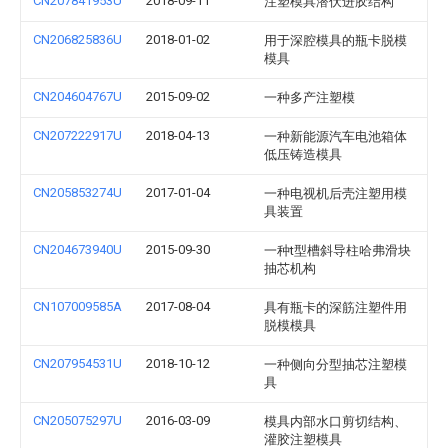
CN207841953U
2018-09-11
注塑模具潜伏进胶结构
CN206825836U
2018-01-02
用于深腔模具的瓶卡脱模
模具
CN204604767U
2015-09-02
一种多产注塑模
CN207222917U
2018-04-13
一种新能源汽车电池箱体
低压铸造模具
CN205853274U
2017-01-04
一种电视机后壳注塑用模
具装置
CN204673940U
2015-09-30
一种t型槽斜导柱哈弗滑块
抽芯机构
CN107009585A
2017-08-04
具有瓶卡的深筋注塑件用
脱模模具
CN207954531U
2018-10-12
一种侧向分型抽芯注塑模
具
CN205075297U
2016-03-09
模具内部水口剪切结构、
灌胶注塑模具