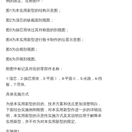
例的限定。在附图中：
图1为本实用新型的结构示意图；
图2为顶芯的纵截面剖视图；
图3为抽芯滑块过其对称面的剖视图；
图4为本实用新型进行瓶卡制作的位置示意图；
图5为合模剖视图；
图6为开模剖视图。
附图中标记及对应的零部件名称：
1-顶芯，2-抽芯滑块，3-平面Ⅰ，4-平面Ⅱ，5-水路，6-挡
板，7-导块。
具体实施方式
为使本实用新型的目的、技术方案和优点更加清楚明白，
下面结合实施例和附图，对本实用新型作进一步的详细说
明，本实用新型的示意性实施方式及其说明仅用于解释本
实用新型，并不作为对本实用新型的限定。
实施例1