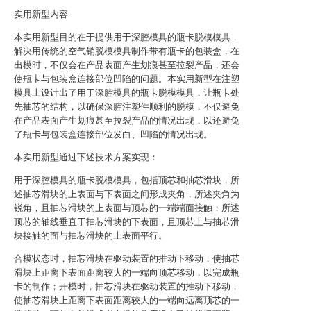
实用新型内容
本实用新型目的在于提供用于深腔模具的瓶卡脱模模具，
解决用传统的空气销脱模模具制作带有瓶卡的包装盒，在
出模时，不仅会在产品表面产生划痕甚至拉裂产品，还会
使瓶卡与包装盒连接部位凹陷的问题。本实用新型在注塑
模具上设计出了用于深腔模具的瓶卡脱模模具，让瓶卡处
先抽芯的结构，以确保深腔注塑件顺利的脱模，不仅避免
在产品表面产生划痕甚至拉裂产品的情况出现，以还避免
了瓶卡与包装盒连接部位发白、凹陷的情况出现。
本实用新型通过下述技术方案实现：
用于深腔模具的瓶卡脱模模具，包括顶芯和抽芯滑块，所
述抽芯滑块的上表面与下表面之间形成夹角，所述夹角为
锐角，且抽芯滑块的上表面与顶芯的一端端面接触；所述
顶芯的轴线垂直于抽芯滑块的下表面，且顶芯上与抽芯滑
块接触的面与抽芯滑块的上表面平行。
合模状态时，抽芯滑块在驱动装置的推动下移动，使抽芯
滑块上距离下表面距离较大的一端向顶芯移动，以完成瓶
卡的制作；开模时，抽芯滑块在驱动装置的推动下移动，
使抽芯滑块上距离下表面距离较大的一端向远离顶芯的一