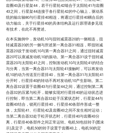
齿圈43及行星架44，若干行星轮42啮合于太阳轮41与齿圈
43之间，行星架44连接于各行星轮42的中心轴上，驱动系
统的输出轴80与行星排40相连，将通过行星排40耦合后的
动力输出，关于行星排40的具体结构及运行原理请参见现
有技术，在此不再赘述。
在本实施例中，发动机10与扭转减震器20的一侧相连，扭
转减震器20的另一侧与所述第一离合器31相连，即扭转减
震器20设于发动机10与第一离合器31之间，通过扭转减震
器20可以衰减发动机10的振动。第一离合器31设于扭转减
震器20与太阳轮41之间，控制发动机10与太阳轮41的结合
与分离，当第一离合器31与太阳轮41接触时，可以将发动
机10的动力传送至行星排40，当第一离合器31与太阳轮41
分开时，行星排40的转动不再对发动机10产生影响。第二
离合器32设置于齿圈43与行星架44之间，通过控制第二离
合器32的压紧与松开，能够实现对行星排40的运动状态进
行控制，即当第二离合器32处于压紧状态时，行星架44与
齿圈43结合，锁死行星排40，行星排40各部件形成一整
体，太阳轮41、行星轮42及齿圈43之间不发生相对运动；
当第二离合器32处于松开状态时，行星排40与齿圈43分
离，行星排40各部件之间正常运转。电机50包括转子(图未
示)及定子，电机50的转子设置于齿圈43上，电机50的定