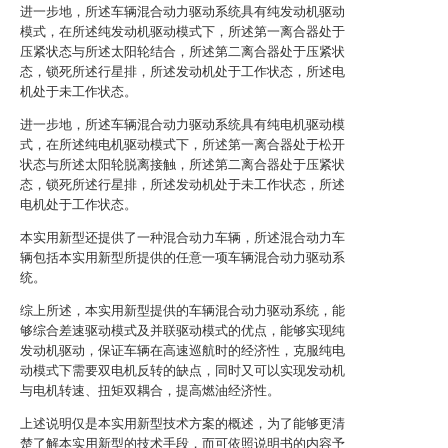
进一步地，所述车辆混合动力驱动系统具有纯发动机驱动
模式，在所述纯发动机驱动模式下，所述第一离合器处于
压紧状态与所述太阳轮结合，所述第二离合器处于压紧状
态，锁死所述行星排，所述发动机处于工作状态，所述电
机处于未工作状态。
进一步地，所述车辆混合动力驱动系统具有纯电机驱动模
式，在所述纯电机驱动模式下，所述第一离合器处于松开
状态与所述太阳轮脱离接触，所述第二离合器处于压紧状
态，锁死所述行星排，所述发动机处于未工作状态，所述
电机处于工作状态。
本实用新型还提供了一种混合动力车辆，所述混合动力车
辆包括本实用新型所提供的任意一项车辆混合动力驱动系
统。
综上所述，本实用新型提供的车辆混合动力驱动系统，能
够综合差速驱动模式及并联驱动模式的优点，能够实现纯
发动机驱动，保证车辆在高速巡航时的经济性，克服纯电
动模式下需要双电机反转的缺点，同时又可以实现发动机
与电机转速、扭矩双耦合，提高燃油经济性。
上述说明仅是本实用新型技术方案的概述，为了能够更清
楚了解本实用新型的技术手段，而可依照说明书的内容予