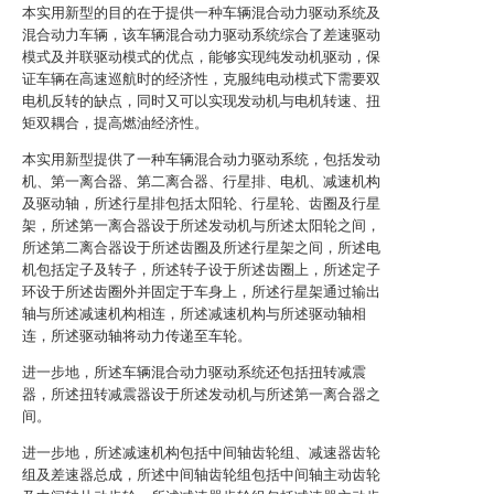
本实用新型的目的在于提供一种车辆混合动力驱动系统及
混合动力车辆，该车辆混合动力驱动系统综合了差速驱动
模式及并联驱动模式的优点，能够实现纯发动机驱动，保
证车辆在高速巡航时的经济性，克服纯电动模式下需要双
电机反转的缺点，同时又可以实现发动机与电机转速、扭
矩双耦合，提高燃油经济性。
本实用新型提供了一种车辆混合动力驱动系统，包括发动
机、第一离合器、第二离合器、行星排、电机、减速机构
及驱动轴，所述行星排包括太阳轮、行星轮、齿圈及行星
架，所述第一离合器设于所述发动机与所述太阳轮之间，
所述第二离合器设于所述齿圈及所述行星架之间，所述电
机包括定子及转子，所述转子设于所述齿圈上，所述定子
环设于所述齿圈外并固定于车身上，所述行星架通过输出
轴与所述减速机构相连，所述减速机构与所述驱动轴相
连，所述驱动轴将动力传递至车轮。
进一步地，所述车辆混合动力驱动系统还包括扭转减震
器，所述扭转减震器设于所述发动机与所述第一离合器之
间。
进一步地，所述减速机构包括中间轴齿轮组、减速器齿轮
组及差速器总成，所述中间轴齿轮组包括中间轴主动齿轮