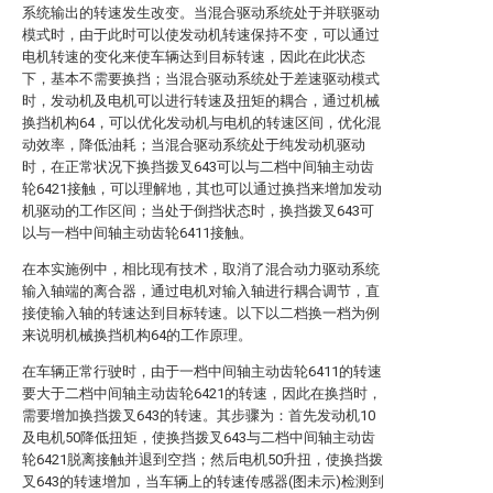
系统输出的转速发生改变。当混合驱动系统处于并联驱动
模式时，由于此时可以使发动机转速保持不变，可以通过
电机转速的变化来使车辆达到目标转速，因此在此状态
下，基本不需要换挡；当混合驱动系统处于差速驱动模式
时，发动机及电机可以进行转速及扭矩的耦合，通过机械
换挡机构64，可以优化发动机与电机的转速区间，优化混
动效率，降低油耗；当混合驱动系统处于纯发动机驱动
时，在正常状况下换挡拨叉643可以与二档中间轴主动齿
轮6421接触，可以理解地，其也可以通过换挡来增加发动
机驱动的工作区间；当处于倒挡状态时，换挡拨叉643可
以与一档中间轴主动齿轮6411接触。
在本实施例中，相比现有技术，取消了混合动力驱动系统
输入轴端的离合器，通过电机对输入轴进行耦合调节，直
接使输入轴的转速达到目标转速。以下以二档换一档为例
来说明机械换挡机构64的工作原理。
在车辆正常行驶时，由于一档中间轴主动齿轮6411的转速
要大于二档中间轴主动齿轮6421的转速，因此在换挡时，
需要增加换挡拨叉643的转速。其步骤为：首先发动机10
及电机50降低扭矩，使换挡拨叉643与二档中间轴主动齿
轮6421脱离接触并退到空挡；然后电机50升扭，使换挡拨
叉643的转速增加，当车辆上的转速传感器(图未示)检测到