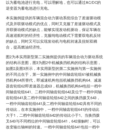
以为蓄电池进行充电，可以理解地，也可以通过AC/DC的
逆变器为蓄电池进行充电。
本实施例提供的车辆混合动力驱动系统综合了差速驱动模
式及并联驱动模式的优点，同时又克服了差速驱动模式及
并联驱动模式的缺点，能够实现发动机驱动，保证车辆在
高速巡航时的经济性，克服纯电动模式下需要双电机反转
的缺点，同时又可以实现发动机与电机转速及扭矩双耦
合，提高燃油经济性。
图2为本实用新型第二实施例提供的车辆混合动力驱动系统
的结构示意图，图3为图2中机械换挡机构的结构示意图，
如图2及图3所示，本实用新型的第二实施例与第一实施例
的不同点在于，第一实施例中的中间轴齿轮组61被机械换
挡机构64所替代，即减速机构包括机械换挡机构64、减速
器齿轮组62即差速器总成63，机械换挡机构64包括一档中
间轴齿轮组641、二档中间轴齿轮组642及位于一档中间轴
齿轮组641及二档中间轴齿轮组642之间的换挡拨叉643，
一档中间轴齿轮组641及二档中间轴齿轮组642具有不同的
传动比，在本实施例中，一档中间轴齿轮组641的传动比
大于1，二档中间轴齿轮组642的传动比小于1。当换挡拨
叉643与不同档位的中间轴齿轮组641，642接触时，可以
改变输出轴80的转速。一档中间轴齿轮组641包括一档中