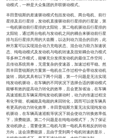
动模式，一种是大众集团的并联驱动模式。
丰田普锐斯的差速驱动模式包括发动机、两台电机、前行
星排及后行星排，发动机直接驱动前行星排的行星架，第
一电机驱动前行星排的太阳轮，第二电机驱动后行星排的
太阳轮，通过两台电机与发动机之间的耦合来驱动前行星
排与后行星排共用的大齿圈，以达到动力混合的目的，此
种方案可以实现混合动力充电状态、混合动力助力加速状
态、纯电动模式及发动机与电机转速及扭矩耦合动力模式
等多种工作模式，能够充分发挥发动机的最佳工作空间，
且传动系统简单，无需复杂的变速器，加速过程平稳。然
而丰田普锐斯的方案第一电机在工作过程中会带动发动机
旋转，因此其具有以下两个问题，第一个问题是无法实现
纯发动机驱动，在车辆的不同状况下选择合适的驱动模式
能够有效的提高动力转化的效率，且会更加省油，在车辆
高速巡航且车辆采用纯发动机驱动时，动力的传递过程没
有化学能、机械能及电能的来回转化，因而可以使车辆具
有更高的动力转化效率，丰田普锐斯方案无法实现纯发动
机驱动，在车辆高速巡航等状况下就会使动力转换效率低
下，浪费能源。第二个问题是在纯电动模式下，为了保证
发动机静止，需要使第二电机与第一电机具有相反的转动
方向，这会浪费能源，且由于受到两个电机转速的显示，