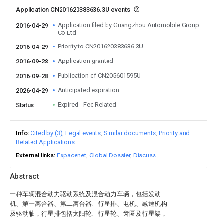
Application CN201620383636.3U events
Application filed by Guangzhou Automobile Group
2016-04-29
Co Ltd
Priority to CN201620383636.3U
2016-04-29
Application granted
2016-09-28
Publication of CN205601595U
2016-09-28
Anticipated expiration
2026-04-29
Expired - Fee Related
Status
Info
Cited by (3)
Legal events
Similar documents
Priority and
Related Applications
External links
Espacenet
Global Dossier
Discuss
Abstract
一种车辆混合动力驱动系统及混合动力车辆，包括发动
机、第一离合器、第二离合器、行星排、电机、减速机构
及驱动轴，行星排包括太阳轮、行星轮、齿圈及行星架，