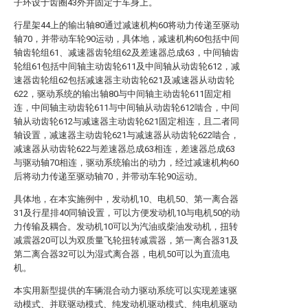
子环设于齿圈43外并固定于车身上。
行星架44上的输出轴80通过减速机构60将动力传递至驱动
轴70，并带动车轮90运动，具体地，减速机构60包括中间
轴齿轮组61、减速器齿轮组62及差速器总成63，中间轴齿
轮组61包括中间轴主动齿轮611及中间轴从动齿轮612，减
速器齿轮组62包括减速器主动齿轮621及减速器从动齿轮
622，驱动系统的输出轴80与中间轴主动齿轮611固定相
连，中间轴主动齿轮611与中间轴从动齿轮612啮合，中间
轴从动齿轮612与减速器主动齿轮621固定相连，且二者同
轴设置，减速器主动齿轮621与减速器从动齿轮622啮合，
减速器从动齿轮622与差速器总成63相连，差速器总成63
与驱动轴70相连，驱动系统输出的动力，经过减速机构60
后将动力传递至驱动轴70，并带动车轮90运动。
具体地，在本实施例中，发动机10、电机50、第一离合器
31及行星排40同轴设置，可以方便发动机10与电机50的动
力传输及耦合。发动机10可以为汽油或柴油发动机，扭转
减震器20可以为双质量飞轮扭转减震器，第一离合器31及
第二离合器32可以为湿式离合器，电机50可以为直流电
机。
本实用新型提供的车辆混合动力驱动系统可以实现差速驱
动模式、并联驱动模式、纯发动机驱动模式、纯电机驱动