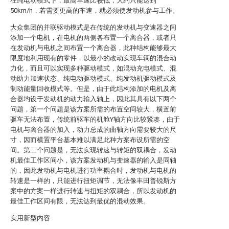
在纯电动模式下，最高车速比较低，大约只能达到
50km/h，若需要更高的车速，就必须使发动机参与工作。
大众集团的并联驱动模式是在传统的发动机与变速器之间
添加一个电机，在电机的两侧各布置一个离合器，或者只
在发动机与电机之间布置一个离合器，此种结构能够最大
限度地利用现有的零件，以最小的改动实现车辆的混合动
力化，而且可以实现多种驱动模式，如混动充电模式、混
动助力加速状态、纯电动驱动模式、纯发动机驱动模式及
制动能量回收模式等。但是，由于此结构添加的电机及离
合器均设于发动机的动力输入轴上，因此其具有以下两个
问题，第一个问题是该方案所需的布置空间较大，横置前
驱车无法布置，传统前驱车的机舱Y轴方向比较紧凑，由于
电机与离合器的加入，动力总成的曲轴方向需要较大的尺
寸，因而横置平台基本难以满足此种方案布设所需的空
间。第二个问题是，无法实现转速与转矩的双耦合，发动
机最佳工作区间小，该方案发动机与变速器的输入是同轴
的，因此发动机与电机进行功率耦合时，发动机与电机的
转速是一样的，只能进行扭矩调节，无法像丰田普锐斯方
案中的方案一样进行转速与扭矩的双耦合，所以发动机的
最佳工作区间有限，无法达到最优的混动效果。
实用新型内容