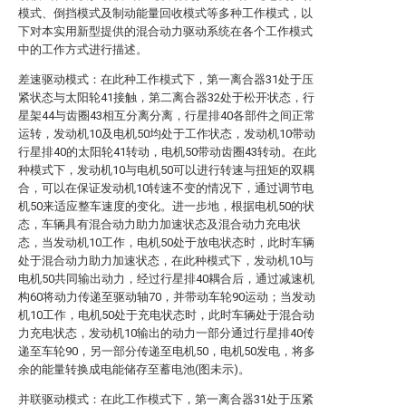
模式、倒挡模式及制动能量回收模式等多种工作模式，以
下对本实用新型提供的混合动力驱动系统在各个工作模式
中的工作方式进行描述。
差速驱动模式：在此种工作模式下，第一离合器31处于压
紧状态与太阳轮41接触，第二离合器32处于松开状态，行
星架44与齿圈43相互分离分离，行星排40各部件之间正常
运转，发动机10及电机50均处于工作状态，发动机10带动
行星排40的太阳轮41转动，电机50带动齿圈43转动。在此
种模式下，发动机10与电机50可以进行转速与扭矩的双耦
合，可以在保证发动机10转速不变的情况下，通过调节电
机50来适应整车速度的变化。进一步地，根据电机50的状
态，车辆具有混合动力助力加速状态及混合动力充电状
态，当发动机10工作，电机50处于放电状态时，此时车辆
处于混合动力助力加速状态，在此种模式下，发动机10与
电机50共同输出动力，经过行星排40耦合后，通过减速机
构60将动力传递至驱动轴70，并带动车轮90运动；当发动
机10工作，电机50处于充电状态时，此时车辆处于混合动
力充电状态，发动机10输出的动力一部分通过行星排40传
递至车轮90，另一部分传递至电机50，电机50发电，将多
余的能量转换成电能储存至蓄电池(图未示)。
并联驱动模式：在此工作模式下，第一离合器31处于压紧