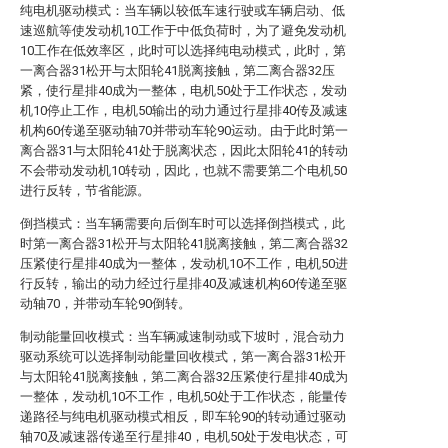
纯电机驱动模式：当车辆以较低车速行驶或车辆启动、低
速巡航等使发动机10工作于中低负荷时，为了避免发动机
10工作在低效率区，此时可以选择纯电动模式，此时，第
一离合器31松开与太阳轮41脱离接触，第二离合器32压
紧，使行星排40成为一整体，电机50处于工作状态，发动
机10停止工作，电机50输出的动力通过行星排40传及减速
机构60传递至驱动轴70并带动车轮90运动。由于此时第一
离合器31与太阳轮41处于脱离状态，因此太阳轮41的转动
不会带动发动机10转动，因此，也就不需要第二个电机50
进行反转，节省能源。
倒挡模式：当车辆需要向后倒车时可以选择倒挡模式，此
时第一离合器31松开与太阳轮41脱离接触，第二离合器32
压紧使行星排40成为一整体，发动机10不工作，电机50进
行反转，输出的动力经过行星排40及减速机构60传递至驱
动轴70，并带动车轮90倒转。
制动能量回收模式：当车辆减速制动或下坡时，混合动力
驱动系统可以选择制动能量回收模式，第一离合器31松开
与太阳轮41脱离接触，第二离合器32压紧使行星排40成为
一整体，发动机10不工作，电机50处于工作状态，能量传
递路径与纯电机驱动模式相反，即车轮90的转动通过驱动
轴70及减速器传递至行星排40，电机50处于发电状态，可