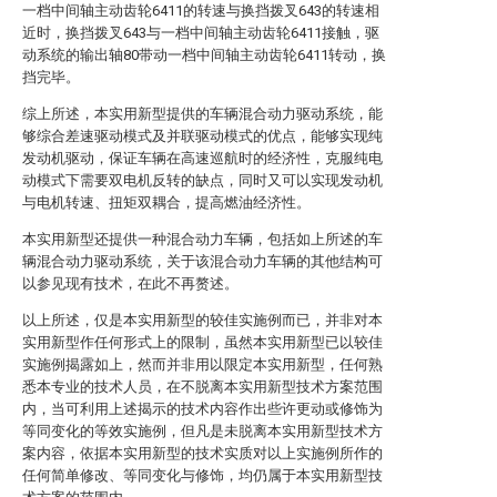
一档中间轴主动齿轮6411的转速与换挡拨叉643的转速相
近时，换挡拨叉643与一档中间轴主动齿轮6411接触，驱
动系统的输出轴80带动一档中间轴主动齿轮6411转动，换
挡完毕。
综上所述，本实用新型提供的车辆混合动力驱动系统，能
够综合差速驱动模式及并联驱动模式的优点，能够实现纯
发动机驱动，保证车辆在高速巡航时的经济性，克服纯电
动模式下需要双电机反转的缺点，同时又可以实现发动机
与电机转速、扭矩双耦合，提高燃油经济性。
本实用新型还提供一种混合动力车辆，包括如上所述的车
辆混合动力驱动系统，关于该混合动力车辆的其他结构可
以参见现有技术，在此不再赘述。
以上所述，仅是本实用新型的较佳实施例而已，并非对本
实用新型作任何形式上的限制，虽然本实用新型已以较佳
实施例揭露如上，然而并非用以限定本实用新型，任何熟
悉本专业的技术人员，在不脱离本实用新型技术方案范围
内，当可利用上述揭示的技术内容作出些许更动或修饰为
等同变化的等效实施例，但凡是未脱离本实用新型技术方
案内容，依据本实用新型的技术实质对以上实施例所作的
任何简单修改、等同变化与修饰，均仍属于本实用新型技