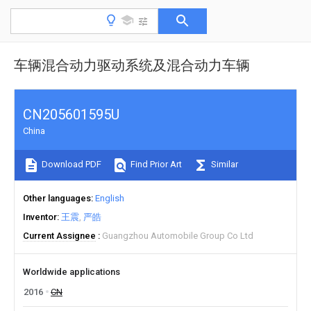
车辆混合动力驱动系统及混合动力车辆
CN205601595U
China
Download PDF
Find Prior Art
Similar
Other languages
English
Inventor
王震
严皓
Current Assignee
Guangzhou Automobile Group Co Ltd
Worldwide applications
2016
CN