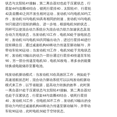
状态与太阳轮41接触，第二离合器32也处于压紧状态，行
星架44与齿圈43结合，锁死行星排40，太阳轮41、行星轮
42及齿圈43之间不发生相对运动，发动机10与电机50均工
作，发动机10与电机50具有相同的转速，发动机10与电机
50只能进行扭矩的耦合。进一步地，根据电机50的状态，
同样可以使混合动力系统分为混合动力助力加速状态及混
合动力充电状态，当发动机10工作，电机50处于放电状态
时，发动机10与电机50共同输出动力，进过行星排40进行
扭矩耦合后，通过减速机构60将动力传递至驱动轴70，并
带动车轮90运动；当发动机10工作，电机50处于充电状态
时，发动机10输出的动力一部分通过行星排40传递至车轮
90，另一部分传递至电机50，电机50发电，将多余的能量
转换成电能储存至蓄电池。
纯发动机驱动模式：当发动机10在高效区工作，例如处于
高速巡航状态时，混合动力驱动系统可以以纯发动机驱动
模式来工作，以节省能源，提高动力转换的效率，此时第
一离合器31处于压紧状态与太阳轮41接触、第二离合器32
也处于压紧状态，行星架44与齿圈43结合，锁死行星排
40，发动机10工作，但电机50不工作，发动机10输出的全
部动力均经过减速机构60将动力传递至驱动轴70，并带动
车轮90运动，此时电机50处于空转状态。