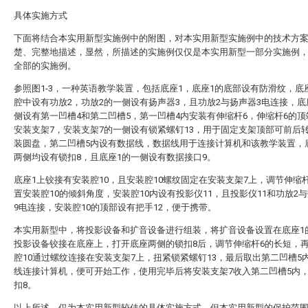
具体实施方式
下面将结合本实用新型实施例中的附图，对本实用新型实施例中的技术方
楚、完整地描述，显然，所描述的实施例仅仅是本实用新型一部分实施例
全部的实施例。
参照图1-3，一种英语教学装置，包括底座1，底座1的底部设有防滑纹，底
腔中设有功放2，功放2的一侧设有扬声器3，且功放2与扬声器3电连接，底
侧设有第一凹槽4和第二凹槽5，第一凹槽4内安装有伸缩杆6，伸缩杆6的
安装支架7，安装支架7的一侧设有锁紧螺钉13，用于固定支架顶部可前后
装圆盘，第二凹槽5内设有数据线，数据线用于连接计算机和该教学装置，
两侧均设有锁扣8，且底座1的一侧设有数据接口9。
底座1上铰接有安装腔10，且安装腔10螺纹固定在安装支架7上，调节伸缩
置安装腔10的倾斜角度，安装腔10内设有投影仪11，且投影仪11和功放2
9电连接，安装腔10的顶部设有把手12，便于携带。
本实用新型中，将投影设备和扩音设备进行组装，将扩音设备设置在底座1
投影设备铰接在底座上，打开底座两侧的锁扣8后，调节伸缩杆6的长短，
腔10通过螺纹连接在安装支架7上，扭紧锁紧螺钉13，最后取出第二凹槽5
线连接计算机，便可开始工作，使用完毕后将安装支架7收入第二凹槽5内
扣8。
以上所述，仅为本实用新型较佳的具体实施方式，但本实用新型的保护范