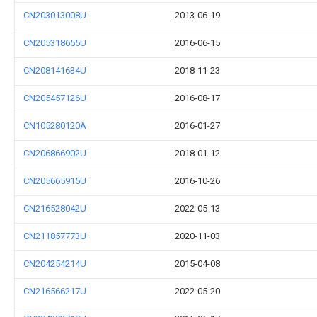
CN203013008U
2013-06-19
CN205318655U
2016-06-15
CN208141634U
2018-11-23
CN205457126U
2016-08-17
CN105280120A
2016-01-27
CN206866902U
2018-01-12
CN205665915U
2016-10-26
CN216528042U
2022-05-13
CN211857773U
2020-11-03
CN204254214U
2015-04-08
CN216566217U
2022-05-20