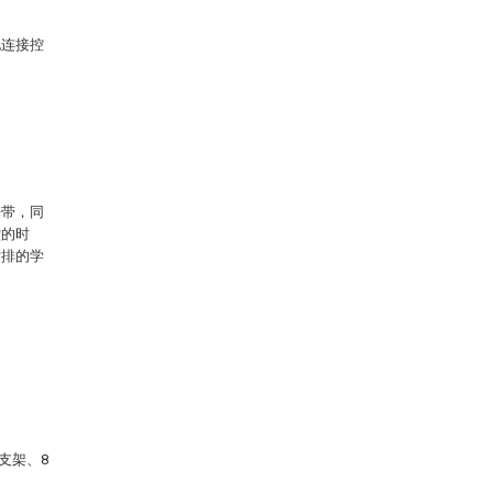
电连接控
携带，同
堂的时
后排的学
支架、8