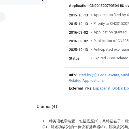
Application CN201520790504.8U e
Application filed by X
2015-10-13
Priority to CN201520
2015-10-13
Application granted
2016-03-02
Publication of CN20
2016-03-02
Anticipated expiratio
2025-10-13
Expired - Fee Related
Status
Info
Cited by (1)
Legal events
Simi
Related Applications
External links
Espacenet
Global Do
Claims
(4)
1.一种英语教学装置，包括底座(1)，其特征在于：所
(2)，所述功放(2)的一侧设有扬声器(3)，且功放(2