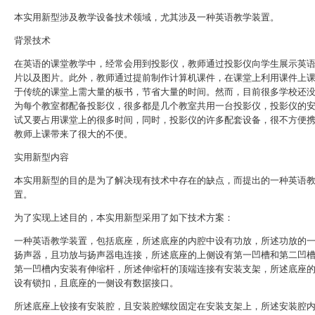
本实用新型涉及教学设备技术领域，尤其涉及一种英语教学装置。
背景技术
在英语的课堂教学中，经常会用到投影仪，教师通过投影仪向学生展示英
片以及图片。此外，教师通过提前制作计算机课件，在课堂上利用课件上
于传统的课堂上需大量的板书，节省大量的时间。然而，目前很多学校还
为每个教室都配备投影仪，很多都是几个教室共用一台投影仪，投影仪的
试又要占用课堂上的很多时间，同时，投影仪的许多配套设备，很不方便
教师上课带来了很大的不便。
实用新型内容
本实用新型的目的是为了解决现有技术中存在的缺点，而提出的一种英语
置。
为了实现上述目的，本实用新型采用了如下技术方案：
一种英语教学装置，包括底座，所述底座的内腔中设有功放，所述功放的
扬声器，且功放与扬声器电连接，所述底座的上侧设有第一凹槽和第二凹
第一凹槽内安装有伸缩杆，所述伸缩杆的顶端连接有安装支架，所述底座
设有锁扣，且底座的一侧设有数据接口。
所述底座上铰接有安装腔，且安装腔螺纹固定在安装支架上，所述安装腔