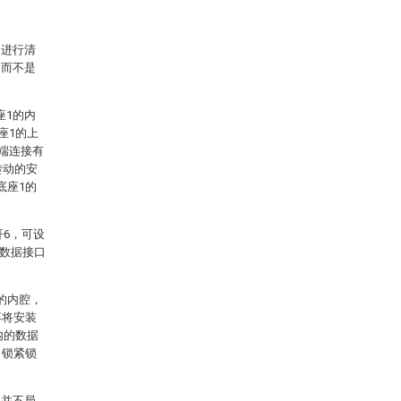
案进行清
，而不是
座1的内
座1的上
顶端连接有
转动的安
底座1的
杆6，可设
与数据接口
的内腔，
再将安装
内的数据
，锁紧锁
围并不局