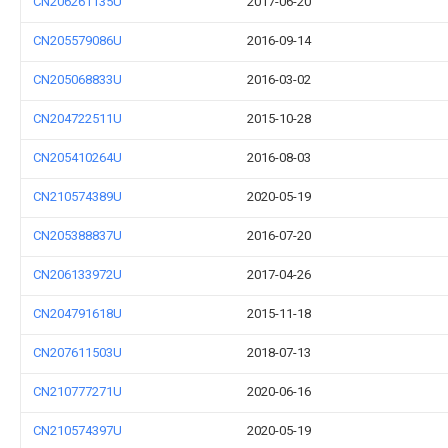
CN206261135U
2017-06-20
CN205579086U
2016-09-14
CN205068833U
2016-03-02
CN204722511U
2015-10-28
CN205410264U
2016-08-03
CN210574389U
2020-05-19
CN205388837U
2016-07-20
CN206133972U
2017-04-26
CN204791618U
2015-11-18
CN207611503U
2018-07-13
CN210777271U
2020-06-16
CN210574397U
2020-05-19