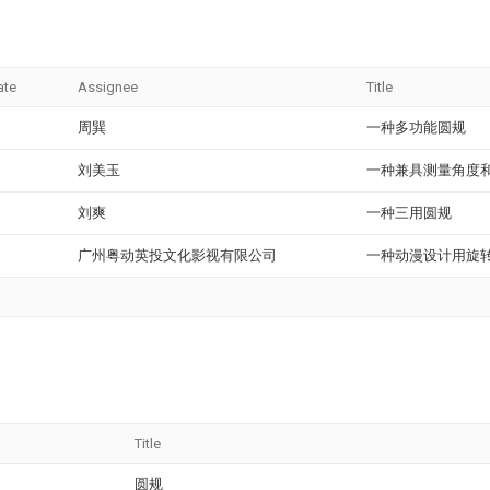
ate
Assignee
Title
周巽
一种多功能圆规
刘美玉
一种兼具测量角度
刘爽
一种三用圆规
广州粤动英投文化影视有限公司
一种动漫设计用旋
Title
圆规