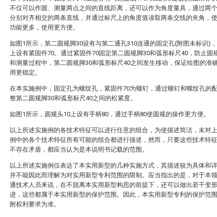
不仅可以作圆、测量两点之间的直线距离，还可以作为角度量具，通过两
分别对齐相交的两条直线，并通过标尺上的角度值读取两条交线的夹角，
功能更多，使用更方便。
如图1所示，第二圆规脚30设有与第二通孔310连通的固定孔(附图未标识)
上设有紧固件70。通过紧固件70固定第二圆规脚30和弧形标尺40，防止圆
和测量过程中，第二圆规脚30和弧形标尺40之间发生移动，保证绘图的准
用更稳定。
在本实施例中，固定孔为螺纹孔，紧固件70为螺钉，通过螺钉和螺纹孔的
整第二圆规脚30和弧形标尺40之间的松紧度。
如图1所示，圆规头10上设有手柄80，通过手柄80使圆规的操作更方便。
以上所述实施例的各技术特征可以进行任意的组合，为使描述简洁，未对
例中的各个技术特征所有可能的组合都进行描述，然而，只要这些技术特
不存在矛盾，都应当认为是本说明书记载的范围。
以上所述实施例仅表达了本实用新型的几种实施方式，其描述较为具体和
并不能因此而理解为对实用新型专利范围的限制。应当指出的是，对于本
通技术人员来说，在不脱离本实用新型构思的前提下，还可以做出若干变
进，这些都属于本实用新型的保护范围。因此，本实用新型专利的保护范
附权利要求为准。