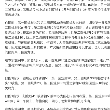
孔210相对的第二通孔310，弧形标尺40的一端与第一通孔210连接，另一
二通孔310，弧形标尺40上标有刻度线410及与刻度线410对应的直径值或半
图未标识)。
作圆时，第一圆规脚20和第二圆规脚30绕着圆规头10转动，调整第一圆规脚
二圆规脚30的开度，第二圆规脚30在弧形标尺40上滑动，通过读取弧形标尺
刻度线410，得出画圆的直径，实现快速绘图；且第二圆规脚30设有与弧形
第二通孔310，防止第二圆规脚30在滑动过程中与弧形标尺40发生偏移，
准确性。与传统的圆规相比，作圆时，无需先将圆规两脚对准直尺或三角
度，因此减少绘图工具的携带。本实用新型的圆规既可以作圆，也可以测
间的距离，使用方便。
在本实施例中，如图1所示，第一圆规脚20通过定位轴50固定在第一通孔21
二通孔310与弧形标尺40形状配合。使第二通孔310和弧形标尺40之间相对
畅。
如图1所示，圆规还包括转轴60，第一圆规脚20、第二圆规脚30均通过转轴
头10铰接。第一圆规脚20、第二圆规脚30均通过转轴60绕着圆规头10转动
更稳定。
如图1所示，刻度线410以转轴60的中心为圆心沿径向布置。第二圆规脚30
410位于同一平面上、并指向同一圆心，使测量和绘图更准确。
在本实施例中，弧形标尺40上还标有与刻度线410对应的角度值(附图未标识