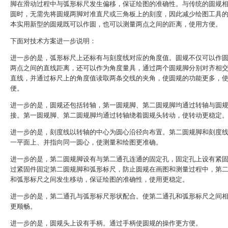
脚在滑动过程中与弧形标尺发生偏移，保证绘图的准确性。与传统的圆规
圆时，无需先将圆规两脚对准直尺或三角板上的刻度，因此减少绘图工具
本实用新型的圆规既可以作圆，也可以测量两点之间的距离，使用方便。
下面对技术方案进一步说明：
进一步的是，弧形标尺上还标有与刻度线对应的角度值。圆规不仅可以作
两点之间的直线距离，还可以作为角度量具，通过两个圆规脚分别对齐相
直线，并通过标尺上的角度值读取两条交线的夹角，使圆规的功能更多，
便。
进一步的是，圆规还包括转轴，第一圆规脚、第二圆规脚均通过转轴与圆
接。第一圆规脚、第二圆规脚均通过转轴绕着圆规头转动，使转动更稳定
进一步的是，刻度线以转轴的中心为圆心沿径向布置。第二圆规脚和刻度
一平面上、并指向同一圆心，使测量和绘图更准确。
进一步的是，第二圆规脚设有与第二通孔连通的固定孔，固定孔上设有紧
过紧固件固定第二圆规脚和弧形标尺，防止圆规在画图和测量过程中，第
和弧形标尺之间发生移动，保证绘图的准确性，使用更稳定。
进一步的是，第二通孔与弧形标尺形状配合。使第二通孔和弧形标尺之间
更顺畅。
进一步的是，圆规头上设有手柄。通过手柄使圆规的操作更方便。