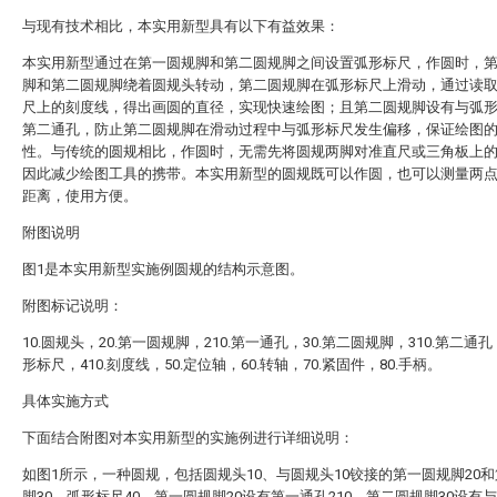
与现有技术相比，本实用新型具有以下有益效果：
本实用新型通过在第一圆规脚和第二圆规脚之间设置弧形标尺，作圆时，
脚和第二圆规脚绕着圆规头转动，第二圆规脚在弧形标尺上滑动，通过读
尺上的刻度线，得出画圆的直径，实现快速绘图；且第二圆规脚设有与弧
第二通孔，防止第二圆规脚在滑动过程中与弧形标尺发生偏移，保证绘图
性。与传统的圆规相比，作圆时，无需先将圆规两脚对准直尺或三角板上
因此减少绘图工具的携带。本实用新型的圆规既可以作圆，也可以测量两
距离，使用方便。
附图说明
图1是本实用新型实施例圆规的结构示意图。
附图标记说明：
10.圆规头，20.第一圆规脚，210.第一通孔，30.第二圆规脚，310.第二通孔，
形标尺，410.刻度线，50.定位轴，60.转轴，70.紧固件，80.手柄。
具体实施方式
下面结合附图对本实用新型的实施例进行详细说明：
如图1所示，一种圆规，包括圆规头10、与圆规头10铰接的第一圆规脚20
脚30、弧形标尺40，第一圆规脚20设有第一通孔210，第二圆规脚30设有