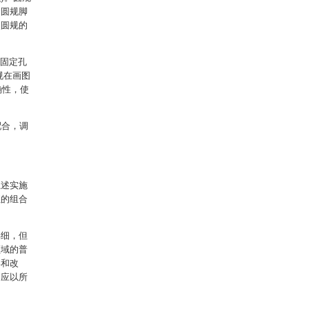
个圆规脚
使圆规的
，固定孔
规在画图
确性，使
配合，调
上述实施
征的组合
详细，但
领域的普
形和改
围应以所