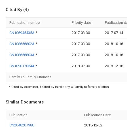
Cited By (4)
Publication number
Priority date
Publication d
CN106945435A
*
2017-03-30
2017-07-14
CN108656802A
*
2017-03-30
2018-10-16
CN108656803A
*
2017-03-30
2018-10-16
CN109017054A
*
2018-07-30
2018-12-18
Family To Family Citations
* Cited by examiner, † Cited by third party, ‡ Family to family citation
Similar Documents
Publication
Publication Date
CN204820798U
2015-12-02