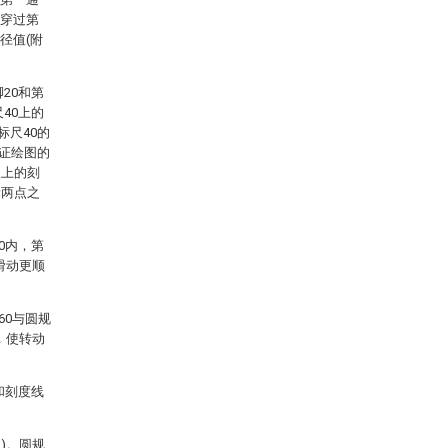
端穿过第
径值(附
20和第
40上的
标尺40的
保证绘图的
板上的刻
量两点之
0内，第
滑动更顺
60与圆规
，使转动
和刻度线
)。圆规