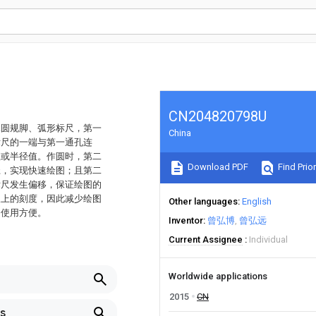
CN204820798U
二圆规脚、弧形标尺，第一
China
标尺的一端与第一通孔连
值或半径值。作圆时，第二
Download PDF
Find Prior
径，实现快速绘图；且第二
标尺发生偏移，保证绘图的
板上的刻度，因此减少绘图
Other languages
English
，使用方便。
Inventor
曾弘博
曾弘远
Current Assignee
Individual
Worldwide applications
2015
CN
s