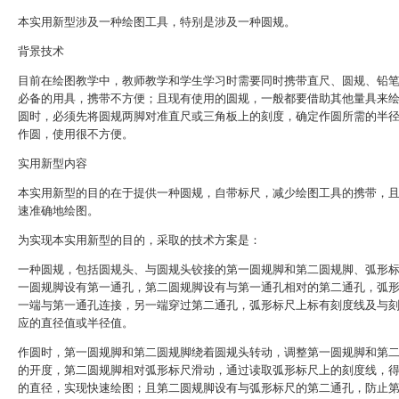
本实用新型涉及一种绘图工具，特别是涉及一种圆规。
背景技术
目前在绘图教学中，教师教学和学生学习时需要同时携带直尺、圆规、铅
必备的用具，携带不方便；且现有使用的圆规，一般都要借助其他量具来
圆时，必须先将圆规两脚对准直尺或三角板上的刻度，确定作圆所需的半
作圆，使用很不方便。
实用新型内容
本实用新型的目的在于提供一种圆规，自带标尺，减少绘图工具的携带，
速准确地绘图。
为实现本实用新型的目的，采取的技术方案是：
一种圆规，包括圆规头、与圆规头铰接的第一圆规脚和第二圆规脚、弧形
一圆规脚设有第一通孔，第二圆规脚设有与第一通孔相对的第二通孔，弧
一端与第一通孔连接，另一端穿过第二通孔，弧形标尺上标有刻度线及与
应的直径值或半径值。
作圆时，第一圆规脚和第二圆规脚绕着圆规头转动，调整第一圆规脚和第
的开度，第二圆规脚相对弧形标尺滑动，通过读取弧形标尺上的刻度线，
的直径，实现快速绘图；且第二圆规脚设有与弧形标尺的第二通孔，防止