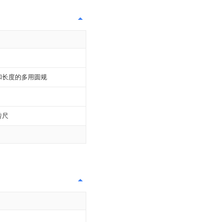
和长度的多用圆规
转尺