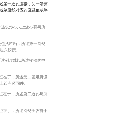
述第一通孔连接，另一端穿
述刻度线对应的直径值或半
所述弧形标尺上还标有与所
还包括转轴，所述第一圆规
规头铰接。
所述刻度线以所述转轴的中
特征在于，所述第二圆规脚设
上设有紧固件。
特征在于，所述第二通孔与所
特征在于，所述圆规头设有手