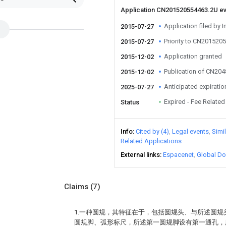
Application CN201520554463.2U e
Application filed by I
2015-07-27
Priority to CN201520
2015-07-27
Application granted
2015-12-02
Publication of CN20
2015-12-02
Anticipated expiratio
2025-07-27
Expired - Fee Related
Status
Info
Cited by (4)
Legal events
Simi
Related Applications
External links
Espacenet
Global Do
Claims
(7)
1.一种圆规，其特征在于，包括圆规头、与所述圆
圆规脚、弧形标尺，所述第一圆规脚设有第一通孔，