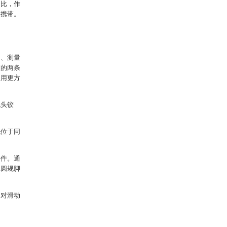
相比，作
的携带。
圆、测量
交的两条
使用更方
规头铰
。
线位于同
固件。通
二圆规脚
相对滑动