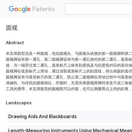
Patents
圆规
Abstract
本实用新型涉及一种圆规，包括圆规头、与圆规头铰接的第一圆规脚和第
圆规脚设有第一通孔，第二圆规脚设有与第一通孔相对的第二通孔，弧形
接，另一端穿过第二通孔，弧形标尺上标有刻度线及与刻度线对应的直径
圆规脚在弧形标尺上滑动，通过读取弧形标尺上的刻度线，得出画圆的直
圆规脚设有与弧形标尺的第二通孔，防止第二圆规脚在滑动过程中与弧形
准确性。与传统的圆规相比，作圆时，无需先将圆规两脚对准直尺或三角
工具的携带。本实用新型的圆规既可以作圆，也可以测量两点之间的距离
Landscapes
Drawing Aids And Blackboards
Length-Measuring Instruments Using Mechanical Mean