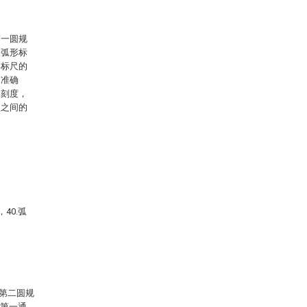
第一圆规
取弧形标
形标尺的
的准确
的刻度，
点之间的
40.弧
和第二圆规
与第一通