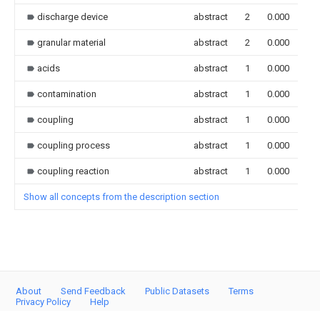
discharge device
abstract
2
0.000
granular material
abstract
2
0.000
acids
abstract
1
0.000
contamination
abstract
1
0.000
coupling
abstract
1
0.000
coupling process
abstract
1
0.000
coupling reaction
abstract
1
0.000
Show all concepts from the description section
About
Send Feedback
Public Datasets
Terms
Privacy Policy
Help