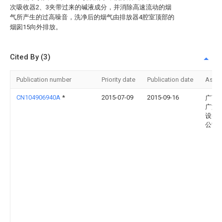
次吸收器2、3夹带过来的碱液成分，并消除高速流动的烟
气所产生的过高噪音，洗净后的烟气由排放器4腔室顶部的
烟囱15向外排放。
Cited By (3)
Publication number
Priority date
Publication date
Assi
CN104906940A
*
2015-07-09
2015-09-16
广西
广文
设备
公司