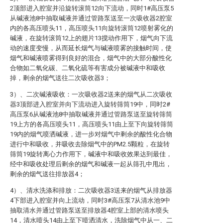
2顶部进入腔室并沿旋转滚筒12向下流动，同时1#高压泵5
从碱液池8中抽取碱液并通过管路泵送至一次吸收器2腔室
内的各高压喷头11，高压喷头11向旋转滚筒12喷射雾化的
碱液，在旋转滚筒12上的翅片13搅动作用下，烟气向下流
动的速度变慢，从而延长烟气与碱液喷雾的接触时间，使
烟气和碱液喷雾得到良好的混合，烟气中的大部分酸性化
合物如二氧化碳、二氧化硫等有害成分被碱液中和吸收
掉，剩余的烟气送往二次吸收器3；
3）、二次碱液吸收：一次吸收器2送来的烟气从二次吸收
器3顶部进入腔室并向下流动进入旋转筛筒19中，同时2#
高压泵6从碱液池8中抽取碱液并通过管路泵送至旋转筛筒
19上方的各高压喷头11，高压喷头11由上至下向旋转筛筒
19内的烟气喷洒碱液，进一步对烟气中剩余的酸性化合物
进行中和吸收，并吸收去除烟气中的PM2.5颗粒，在旋转
筛筒19旋转离心力作用下，碱液中和吸收效果达到最佳，
经中和吸收处理后剩余的烟气和碱液一起从筛孔中甩出，
剩余的烟气送往排放器4；
4）、清水洗涤和排放：二次吸收器3送来的烟气从排放器
4下部进入腔室并向上流动，同时3#高压泵7从清水池9中
抽取清水并通过管路泵送至排放器4腔室上部的清水喷头
14，清水喷头14由上至下喷洒清水，洗除烟气中从一、二