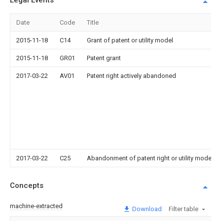
Legal Events
Date
Code
Title
2015-11-18
C14
Grant of patent or utility model
2015-11-18
GR01
Patent grant
2017-03-22
AV01
Patent right actively abandoned
2017-03-22
C25
Abandonment of patent right or utility model t
Concepts
machine-extracted
Download
Filter table