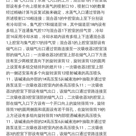
口，烟气入口位于水蒸气入口的上方，混合器1的下腔室底
部设有多个向上喷射水蒸气的喷射口10，喷射口10的数量
经过精确计算与反复试验来确定，水蒸气入口通过管路与
所述喷射口10相连接；混合器1的中腔室由上至下分别设
有冷却层16，集气腔17和烟道层18，其中烟道层18内设有
多组上下连通集气腔17与混合器1下腔室的排气管，冷却
层16采用冷却水箱，冷却水箱内设有多组上下连通混合器
1上腔室与集气腔17的排气管；混合器1的上腔室顶部设有
烟气出口，该烟气出口通过管路连接至一次吸收器2腔室顶
部的烟气入口；一次吸收器2的腔室上部在烟气入口下方悬
挂有至少两根竖直向下的旋转滚筒12，旋转滚筒12的圆周
上设置有多组交错排列的翅片13；一次吸收器2腔室上部
的一侧还安装有多个向旋转滚筒12喷射碱液的高压喷头
11，该碱液由外部的1#高压泵5从碱液池8中抽取并通过管
路泵送至一次吸收器2腔室内的各高压喷头11；一次吸收
器2的腔室下部设有烟气出口，该烟气出口通过管路连接至
二次吸收器3腔室顶部的烟气入口，二次吸收器3的腔室上
部在烟气入口下方设有一个开口向上的旋转筛筒19，旋转
筛筒19的圆周侧面和底面设有若干筛孔，在旋转筛筒19的
上方还设有多组向旋转筛筒19内部喷洒碱液的高压喷头
11，该碱液由外部的2#高压泵6从碱液池8中抽取并通过管
路泵送至二次吸收器3腔室内的各高压喷头11，二次吸收
器3的腔室下部设有烟气出口，该烟气出口通过管路连接至