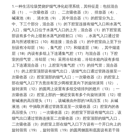
1.一种生活垃圾焚烧炉烟气净化处理系统，其特征是：包括混合
器（1）、一次吸收器（2）、二次吸收器（3）、排放器（4）、
碱液池（8）、清水池（9），其中混合器（1）的腔室分为上、
中、下三个部分，混合器（1）的下腔室连接有烟气入口和水蒸气
入口，烟气入口位于水蒸气入口的上方，混合器（1）的下腔室底
部设有多个向上喷射水蒸气的喷射口（10），水蒸气入口通过管
路与所述喷射口（10）相连接；混合器（1）的中腔室由上至下分
别设有冷却层（16），集气腔（17）和烟道层（18），其中烟道
层（18）内设有多组上下连通集气腔（17）与混合器（1）下腔
室的排气管，冷却层（16）采用冷却水箱，冷却水箱内设有多组
上下连通混合器（1）上腔室与集气腔（17）的排气管；混合器
（1）的上腔室顶部设有烟气出口，该烟气出口通过管路连接至一
次吸收器（2）腔室顶部的烟气入口；一次吸收器（2）的腔室上
部在烟气入口下方悬挂有至少两根竖直向下的旋转滚筒（12），
旋转滚筒（12）的圆周上设置有多组交错排列的翅片（13）；一
次吸收器（2）腔室上部的一侧还安装有多个向旋转滚筒（12）喷
射碱液的高压喷头（11），该碱液由外部的1#高压泵（5）从碱
液池（8）中抽取并通过管路泵送至一次吸收器（2）腔室内的各
高压喷头（11）；一次吸收器（2）的腔室下部设有烟气出口，该
烟气出口通过管路连接至二次吸收器（3）腔室顶部的烟气入口，
二次吸收器（3）的腔室上部在烟气入口下方设有一个开口向上的
旋转筛筒（19），旋转筛筒（19）的圆周侧面和底面设有若干筛