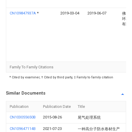
CN109847937A
*
2019-03-04
2019-06-07
佛山
环境
有限
Family To Family Citations
* Cited by examiner, † Cited by third party, ‡ Family to family citation
Similar Documents
Publication
Publication Date
Title
CN103055650B
2015-08-26
尾气处理系统
CN109647114B
2021-07-23
一种高分子防水卷材生产