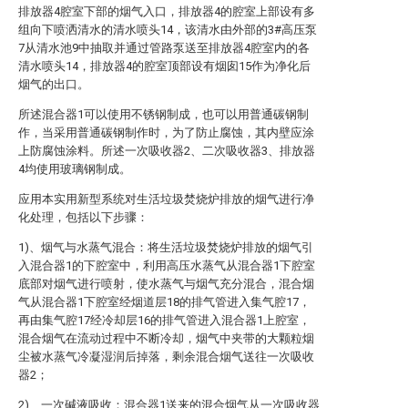
排放器4腔室下部的烟气入口，排放器4的腔室上部设有多
组向下喷洒清水的清水喷头14，该清水由外部的3#高压泵
7从清水池9中抽取并通过管路泵送至排放器4腔室内的各
清水喷头14，排放器4的腔室顶部设有烟囱15作为净化后
烟气的出口。
所述混合器1可以使用不锈钢制成，也可以用普通碳钢制
作，当采用普通碳钢制作时，为了防止腐蚀，其内壁应涂
上防腐蚀涂料。所述一次吸收器2、二次吸收器3、排放器
4均使用玻璃钢制成。
应用本实用新型系统对生活垃圾焚烧炉排放的烟气进行净
化处理，包括以下步骤：
1)、烟气与水蒸气混合：将生活垃圾焚烧炉排放的烟气引
入混合器1的下腔室中，利用高压水蒸气从混合器1下腔室
底部对烟气进行喷射，使水蒸气与烟气充分混合，混合烟
气从混合器1下腔室经烟道层18的排气管进入集气腔17，
再由集气腔17经冷却层16的排气管进入混合器1上腔室，
混合烟气在流动过程中不断冷却，烟气中夹带的大颗粒烟
尘被水蒸气冷凝湿润后掉落，剩余混合烟气送往一次吸收
器2；
2)、一次碱液吸收：混合器1送来的混合烟气从一次吸收器