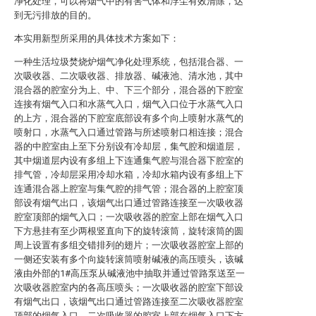
净化处理，可以将烟气中的有害气体和浮尘有效清除，达
到无污排放的目的。
本实用新型所采用的具体技术方案如下：
一种生活垃圾焚烧炉烟气净化处理系统，包括混合器、一
次吸收器、二次吸收器、排放器、碱液池、清水池，其中
混合器的腔室分为上、中、下三个部分，混合器的下腔室
连接有烟气入口和水蒸气入口，烟气入口位于水蒸气入口
的上方，混合器的下腔室底部设有多个向上喷射水蒸气的
喷射口，水蒸气入口通过管路与所述喷射口相连接；混合
器的中腔室由上至下分别设有冷却层，集气腔和烟道层，
其中烟道层内设有多组上下连通集气腔与混合器下腔室的
排气管，冷却层采用冷却水箱，冷却水箱内设有多组上下
连通混合器上腔室与集气腔的排气管；混合器的上腔室顶
部设有烟气出口，该烟气出口通过管路连接至一次吸收器
腔室顶部的烟气入口；一次吸收器的腔室上部在烟气入口
下方悬挂有至少两根竖直向下的旋转滚筒，旋转滚筒的圆
周上设置有多组交错排列的翅片；一次吸收器腔室上部的
一侧还安装有多个向旋转滚筒喷射碱液的高压喷头，该碱
液由外部的1#高压泵从碱液池中抽取并通过管路泵送至一
次吸收器腔室内的各高压喷头；一次吸收器的腔室下部设
有烟气出口，该烟气出口通过管路连接至二次吸收器腔室
顶部的烟气入口，二次吸收器的腔室上部在烟气入口下方