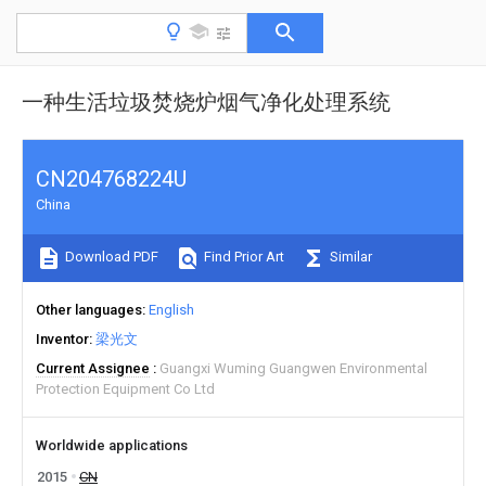
一种生活垃圾焚烧炉烟气净化处理系统
CN204768224U
China
Download PDF
Find Prior Art
Similar
Other languages
English
Inventor
梁光文
Current Assignee
Guangxi Wuming Guangwen Environmental
Protection Equipment Co Ltd
Worldwide applications
2015
CN