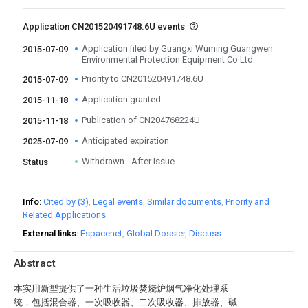
Application CN201520491748.6U events
Application filed by Guangxi Wuming Guangwen
2015-07-09
Environmental Protection Equipment Co Ltd
Priority to CN201520491748.6U
2015-07-09
Application granted
2015-11-18
Publication of CN204768224U
2015-11-18
Anticipated expiration
2025-07-09
Withdrawn - After Issue
Status
Info
Cited by (3)
Legal events
Similar documents
Priority and
Related Applications
External links
Espacenet
Global Dossier
Discuss
Abstract
本实用新型提供了一种生活垃圾焚烧炉烟气净化处理系
统，包括混合器、一次吸收器、二次吸收器、排放器、碱