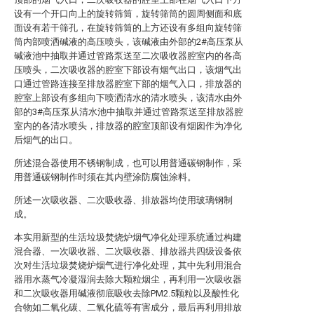
设有一个开口向上的旋转筛筒，旋转筛筒的圆周侧面和底
面设有若干筛孔，在旋转筛筒的上方还设有多组向旋转筛
筒内部喷洒碱液的高压喷头，该碱液由外部的2#高压泵从
碱液池中抽取并通过管路泵送至二次吸收器腔室内的各高
压喷头，二次吸收器的腔室下部设有烟气出口，该烟气出
口通过管路连接至排放器腔室下部的烟气入口，排放器的
腔室上部设有多组向下喷洒清水的清水喷头，该清水由外
部的3#高压泵从清水池中抽取并通过管路泵送至排放器腔
室内的各清水喷头，排放器的腔室顶部设有烟囱作为净化
后烟气的出口。
所述混合器使用不锈钢制成，也可以用普通碳钢制作，采
用普通碳钢制作时须在其内壁涂防腐蚀涂料。
所述一次吸收器、二次吸收器、排放器均使用玻璃钢制
成。
本实用新型的生活垃圾焚烧炉烟气净化处理系统通过构建
混合器、一次吸收器、二次吸收器、排放器共四级设备依
次对生活垃圾焚烧炉烟气进行净化处理，其中先利用混合
器用水蒸气冷凝湿润去除大颗粒烟尘，再利用一次吸收器
和二次吸收器用碱液彻底吸收去除PM2.5颗粒以及酸性化
合物如二氧化碳、二氧化硫等有害成分，最后再利用排放