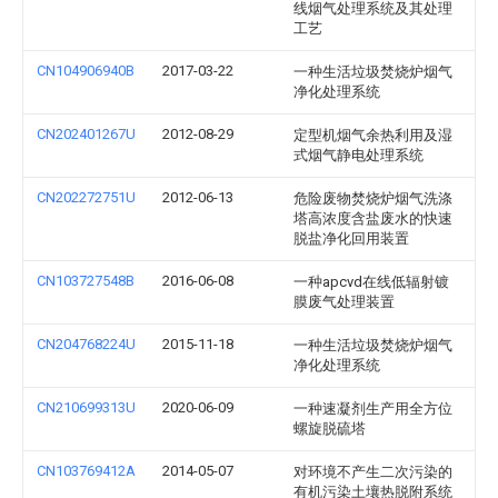
线烟气处理系统及其处理
工艺
CN104906940B
2017-03-22
一种生活垃圾焚烧炉烟气
净化处理系统
CN202401267U
2012-08-29
定型机烟气余热利用及湿
式烟气静电处理系统
CN202272751U
2012-06-13
危险废物焚烧炉烟气洗涤
塔高浓度含盐废水的快速
脱盐净化回用装置
CN103727548B
2016-06-08
一种apcvd在线低辐射镀
膜废气处理装置
CN204768224U
2015-11-18
一种生活垃圾焚烧炉烟气
净化处理系统
CN210699313U
2020-06-09
一种速凝剂生产用全方位
螺旋脱硫塔
CN103769412A
2014-05-07
对环境不产生二次污染的
有机污染土壤热脱附系统