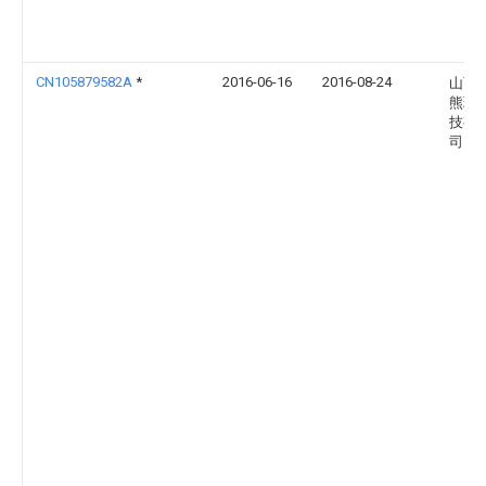
CN105879582A
*
2016-06-16
2016-08-24
山西
熊环
技有
司