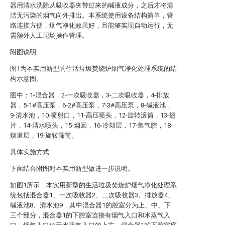
器用清水洗除从吸收器夹带过来的碱液成分，之后才将清
洁无污染的烟气向外排出。本系统使用设备结构简单，管
路连接方便，烟气净化效果好，且能够实现自动运行，无
需额外人工现场操作管理。
附图说明
图1为本实用新型的生活垃圾焚烧炉烟气净化处理系统的结
构示意图。
图中：1-混合器，2-一次吸收器，3-二次吸收器，4-排放
器，5-1#高压泵，6-2#高压泵，7-3#高压泵，8-碱液池，
9-清水池，10-喷射口，11-高压喷头，12-旋转滚筒，13-翅
片，14-清水喷头，15-烟囱，16-冷却层，17-集气腔，18-
烟道层，19-旋转筛筒。
具体实施方式
下面结合附图对本实用新型做进一步说明。
如图1所示，本实用新型的生活垃圾焚烧炉烟气净化处理系
统包括混合器1、一次吸收器2、二次吸收器3、排放器4、
碱液池8、清水池9，其中混合器1的腔室分为上、中、下
三个部分，混合器1的下腔室连接有烟气入口和水蒸气入