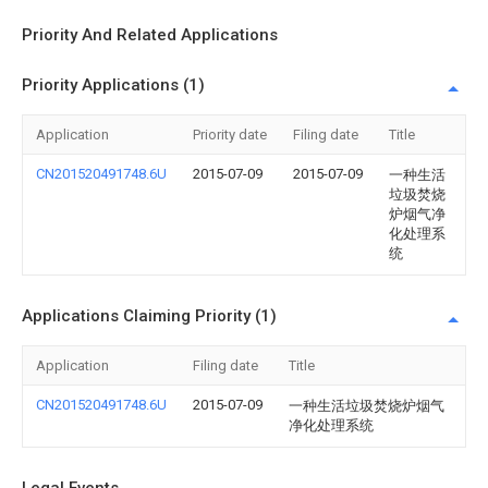
Priority And Related Applications
Priority Applications (1)
Application
Priority date
Filing date
Title
CN201520491748.6U
2015-07-09
2015-07-09
一种生活
垃圾焚烧
炉烟气净
化处理系
统
Applications Claiming Priority (1)
Application
Filing date
Title
CN201520491748.6U
2015-07-09
一种生活垃圾焚烧炉烟气
净化处理系统