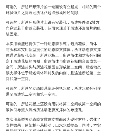
可选的，所述环形薄片的一端面设有凸起点，相邻的两个
环状薄片之间通过所述凸起点形成所述间隙。
可选的，所述环形薄片上设有安装孔，所述杆件沿Z轴方
向穿过若干所述安装孔，从而实现若干所述环形薄片的组
装固定。
本实用新型还提供了一种动态膜系统，包括花板、筒体、
封头和本实用新型提供的动态膜支撑体，所述动态膜支撑
体通过花板孔安装于所述花板上，所述筒体和封头分别固
定于所述花板的两侧，所述筒体与所述花板围合形成第一
空间，所述封头与所述花板围合形成第二空间，所述动态
膜支撑体位于所述筒体和封头的内侧，且连通所述第二空
间和第一空间。
可选的，所述的动态膜系统还包括水箱，所述水箱分别连
通至所述第二空间和第一空间。
可选的，所述花板上还设有用以将第二空间或第一空间的
液体引导流入流出所述动态膜支撑体的导流孔。
本实用新型将动态膜支撑体支撑面改为硬性材料，强化了
支撑效果，使架桥不易松动，出水水质提高，同时，本实