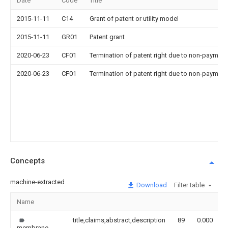
Date
Code
Title
2015-11-11
C14
Grant of patent or utility model
2015-11-11
GR01
Patent grant
2020-06-23
CF01
Termination of patent right due to non-payment
2020-06-23
CF01
Termination of patent right due to non-payment
Concepts
machine-extracted
Download
Filter table
Name
title,claims,abstract,description
89
0.000
membrane