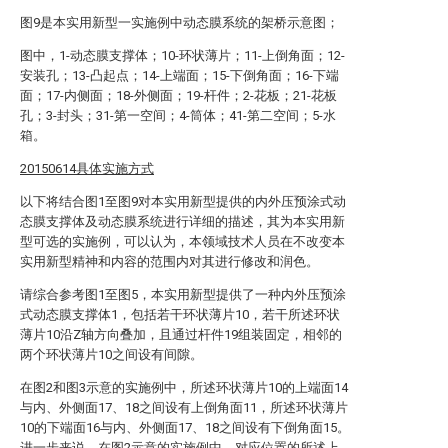
图9是本实用新型一实施例中动态膜系统的架桥示意图；
图中，1-动态膜支撑体；10-环状薄片；11-上倒角面；12-
安装孔；13-凸起点；14-上端面；15-下倒角面；16-下端
面；17-内侧面；18-外侧面；19-杆件；2-花板；21-花板
孔；3-封头；31-第一空间；4-筒体；41-第二空间；5-水
箱。
20150614具体实施方式
以下将结合图1至图9对本实用新型提供的内外压预涂式动
态膜支撑体及动态膜系统进行详细的描述，其为本实用新
型可选的实施例，可以认为，本领域技术人员在不改变本
实用新型精神和内容的范围内对其进行修改和润色。
请综合参考图1至图5，本实用新型提供了一种内外压预涂
式动态膜支撑体1，包括若干环状薄片10，若干所述环状
薄片10沿Z轴方向叠加，且通过杆件19组装固定，相邻的
两个环状薄片10之间设有间隙。
在图2和图3示意的实施例中，所述环状薄片10的上端面14
与内、外侧面17、18之间设有上倒角面11，所述环状薄片
10的下端面16与内、外侧面17、18之间设有下倒角面15。
进一步来说，在图2示意的实施例中，对应位置的所述上、