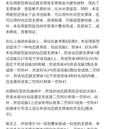
本实用新型将动态膜支撑体支撑面改为硬性材料，强化了
支撑效果，使架桥不易松动，出水水质提高，同时，本实
用新型还强化了反冲洗效果；可以用作外压型支撑体，也
可以用作内压型支撑体，原理相通，可根据需要转换；此
外，本实用新型提供的环形薄片叠加而成，容易加工，成
本降低，质量保证。
在以上描述的基础上，请综合参考图6至图9，本实用新型
还提供了一种动态膜系统，包括花板2、筒体4、封头3和
本实用新型提供的动态膜支撑体1，所述动态膜支撑体1通
过花板孔21安装于所述花板2上，所述筒体4和封头3分别
固定于所述花板2的两侧，所述筒体4与所述花板2围合形
成第一空间41，所述封头3与所述花板2围合形成第二空间
31，所述动态膜支撑体1位于所述筒体4和封头3的内侧，
且连通所述第二空间31和第一空间41。
在图8示意的实施例中，所述的动态膜系统还包括水箱5，
所述水箱5分别连通至所述第二空间31和第一空间41。此
外，所述花板2上还设有用以将第二空间31或第一空间41
的液体引导流入流出所述动态膜支撑体的导流孔(图未
示)。
换言之，环状薄片10一层层叠加形成一柱状的支撑体。单