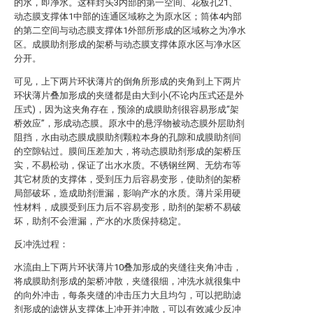
的水，即净水。这样封头3内部的第一空间、花板孔21、
动态膜支撑体1中部的连通区域称之为原水区；筒体4内部
的第二空间与动态膜支撑体1外部所形成的区域称之为净水
区。成膜助剂形成的架桥与动态膜支撑体原水区与净水区
分开。
可见，上下两片环状薄片的倒角所形成的夹角到上下两片
环状薄片叠加形成的夹缝都是由大到小(不论内压式还是外
压式)，因为这夹角存在，预涂的成膜助剂很容易形成“架
桥效应”，形成动态膜。原水中的悬浮物被动态膜外层助剂
阻挡，水由动态膜成膜助剂颗粒本身的孔隙和成膜助剂间
的空隙钻过。膜间压差加大，将动态膜助剂形成的架桥压
实，不易松动，保证了出水水质。不锈钢丝网、无纺布等
其它材质的支撑体，受到压力后容易变形，使助剂的架桥
局部破坏，造成助剂泄漏，影响产水的水质。薄片采用硬
性材料，成膜受到压力后不容易变形，助剂的架桥不易破
坏，助剂不会泄漏，产水的水质保持稳定。
反冲洗过程：
水流由上下两片环状薄片10叠加形成的夹缝往夹角冲击，
将成膜助剂形成的架桥冲散，夹缝很细，冲洗水就很集中
的向外冲击，每条夹缝的冲击压力大且均匀，可以把助滤
剂形成的滤饼从支撑体上冲开并冲散，可以有效减少反冲