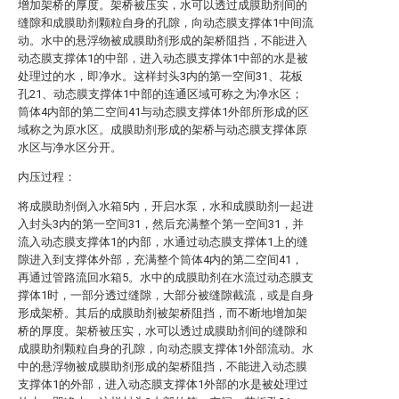
增加架桥的厚度。架桥被压实，水可以透过成膜助剂间的
缝隙和成膜助剂颗粒自身的孔隙，向动态膜支撑体1中间流
动。水中的悬浮物被成膜助剂形成的架桥阻挡，不能进入
动态膜支撑体1的中部，进入动态膜支撑体1中部的水是被
处理过的水，即净水。这样封头3内的第一空间31、花板
孔21、动态膜支撑体1中部的连通区域可称之为净水区；
筒体4内部的第二空间41与动态膜支撑体1外部所形成的区
域称之为原水区。成膜助剂形成的架桥与动态膜支撑体原
水区与净水区分开。
内压过程：
将成膜助剂倒入水箱5内，开启水泵，水和成膜助剂一起进
入封头3内的第一空间31，然后充满整个第一空间31，并
流入动态膜支撑体1的内部，水通过动态膜支撑体1上的缝
隙进入到支撑体外部，充满整个筒体4内的第二空间41，
再通过管路流回水箱5。水中的成膜助剂在水流过动态膜支
撑体1时，一部分透过缝隙，大部分被缝隙截流，或是自身
形成架桥。其后的成膜助剂被架桥阻挡，而不断地增加架
桥的厚度。架桥被压实，水可以透过成膜助剂间的缝隙和
成膜助剂颗粒自身的孔隙，向动态膜支撑体1外部流动。水
中的悬浮物被成膜助剂形成的架桥阻挡，不能进入动态膜
支撑体1的外部，进入动态膜支撑体1外部的水是被处理过