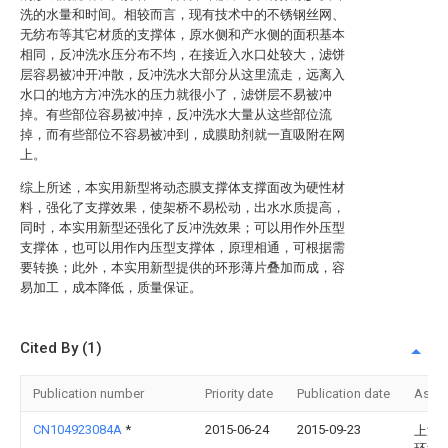
洗的水量和时间。相较而言，现有技术中的不锈钢丝网、
无纺布等其它材质的支撑体，原水侧和产水侧的面积基本
相同，反冲洗水压分布不均，在接近入水口处较大，滤饼
层容易被冲开冲散，反冲洗水大部分从这里流走，远离入
水口的地方方冲洗水的压力就很小了，滤饼层不易被冲
掉。有些部位容易被冲掉，反冲洗水大量从这些部位流
掉，而有些部位不容易被冲到，成膜助剂就一直吸附在网
上。
综上所述，本实用新型将动态膜支撑体支撑面改为硬性材
料，强化了支撑效果，使架桥不易松动，出水水质提高，
同时，本实用新型还强化了反冲洗效果；可以用作外压型
支撑体，也可以用作内压型支撑体，原理相通，可根据需
要转换；此外，本实用新型提供的环形薄片叠加而成，容
易加工，成本降低，质量保证。
Cited By (1)
Publication number
Priority date
Publication date
Assi
CN104923084A
*
2015-06-24
2015-09-23
上海