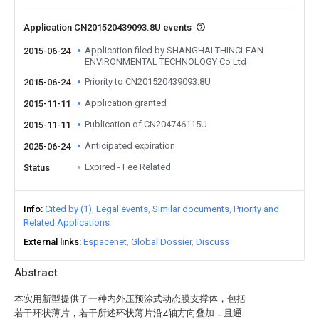
Application CN201520439093.8U events
Application filed by SHANGHAI THINCLEAN
2015-06-24
ENVIRONMENTAL TECHNOLOGY Co Ltd
Priority to CN201520439093.8U
2015-06-24
Application granted
2015-11-11
Publication of CN204746115U
2015-11-11
Anticipated expiration
2025-06-24
Expired - Fee Related
Status
Info
Cited by (1)
Legal events
Similar documents
Priority and
Related Applications
External links
Espacenet
Global Dossier
Discuss
Abstract
本实用新型提供了一种内外压预涂式动态膜支撑体，包括
若干环状薄片，若干所述环状薄片沿Z轴方向叠加，且通