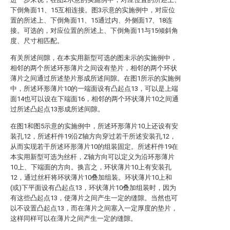
下倒角面11、15互相连接。图3示意的实施例中，对应位
置的所述上、下倒角面11、15通过内、外侧面17、18连
接。可选的，对应位置的所述上、下倒角面11与15倾斜角
度、尺寸相匹配。
有关所述间隙，在本实用新型可选的图未示的实施例中，
相邻的两个所述环形薄片之间设有垫片，相邻的两个环状
薄片之间通过所述垫片形成所述间隙。在图1所示的实施例
中，所述环形薄片10的一端面设有凸起点13，可以是上端
面14也可以设在下端面16，相邻的两个环状薄片10之间通
过所述凸起点13形成所述间隙。
在图1和图5示意的实施例中，所述环形薄片10上还设有安
装孔12，所述杆件19沿Z轴方向穿过若干所述安装孔12，
从而实现若干所述环形薄片10的组装固定。所述杆件19在
本实用新型可选为丝杆，Z轴方向可以定义为沿环形薄片
10上、下端面的方向。换言之，环状薄片10上有安装孔
12，通过丝杆将环状薄片10叠加组装。环状薄片10上和
(或)下平面设有凸起点13，环状薄片10叠加组装时，因为
有这些凸起点13，使薄片之间产生一定的缝隙。当然也可
以不设置凸起点13，而在薄片之间塞入一定厚度的垫片，
这样同样可以在薄片之间产生一定的缝隙。