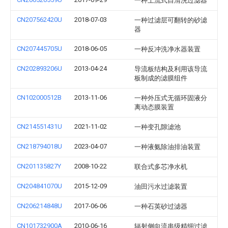
一种上流式自清洗过滤器
CN207562420U
2018-07-03
一种过滤层可翻转的砂滤
器
CN207445705U
2018-06-05
一种反冲洗净水器装置
CN202893206U
2013-04-24
导流板结构及利用该导流
板制成的滤膜组件
CN102000512B
2013-11-06
一种外压式无循环固液分
离动态膜装置
CN214551431U
2021-11-02
一种变孔隙滤池
CN218794018U
2023-04-07
一种液氨除油排油装置
CN201135827Y
2008-10-22
联合式多芯净水机
CN204841070U
2015-12-09
油田污水过滤装置
CN206214848U
2017-06-06
一种石英砂过滤器
CN101732900A
2010-06-16
辐射侧向流串级精细过滤