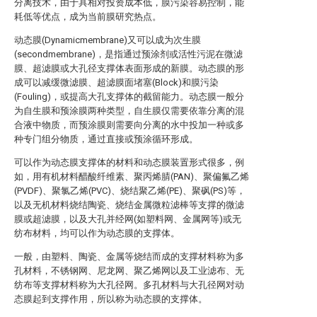
分离技术，由于具相对投资成本低，膜污染容易控制，能
耗低等优点，成为当前膜研究热点。
动态膜(Dynamicmembrane)又可以成为次生膜
(secondmembrane)，是指通过预涂剂或活性污泥在微滤
膜、超滤膜或大孔径支撑体表面形成的新膜。动态膜的形
成可以减缓微滤膜、超滤膜面堵塞(Block)和膜污染
(Fouling)，或提高大孔支撑体的截留能力。动态膜一般分
为自生膜和预涂膜两种类型，自生膜仅需要依靠分离的混
合液中物质，而预涂膜则需要向分离的水中投加一种或多
种专门组分物质，通过直接或预涂循环形成。
可以作为动态膜支撑体的材料和动态膜装置形式很多，例
如，用有机材料醋酸纤维素、聚丙烯腈(PAN)、聚偏氟乙烯
(PVDF)、聚氯乙烯(PVC)、烧结聚乙烯(PE)、聚砜(PS)等，
以及无机材料烧结陶瓷、烧结金属微粒滤棒等支撑的微滤
膜或超滤膜，以及大孔并经网(如塑料网、金属网等)或无
纺布材料，均可以作为动态膜的支撑体。
一般，由塑料、陶瓷、金属等烧结而成的支撑材料称为多
孔材料，不锈钢网、尼龙网、聚乙烯网以及工业滤布、无
纺布等支撑材料称为大孔径网。多孔材料与大孔径网对动
态膜起到支撑作用，所以称为动态膜的支撑体。