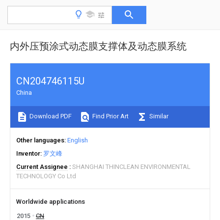
内外压预涂式动态膜支撑体及动态膜系统
CN204746115U
China
Download PDF
Find Prior Art
Similar
Other languages
English
Inventor
罗文峰
Current Assignee
SHANGHAI THINCLEAN ENVIRONMENTAL
TECHNOLOGY Co Ltd
Worldwide applications
2015
CN