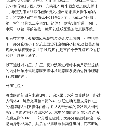
支或多支动态膜支撑体1固定在花板2上，花板2上有安装
孔21和导流孔(图未示)，安装孔21用来固定动态膜支撑体
1，导流孔用来让液体能够流入/流出动态膜支撑体1的内
部。将花板2固定在筒体4和封头3之间，形成两个区域：
第一空间41和第二空间31。筒体4、封头3和管道、阀门、
水泵、水箱5等的连接，就可以组成完整的动态膜系统。
现有技术中，架桥效应就是指过滤介质上面的小孔中堵塞
了一部分直径小于介质上面滤孔直径的小颗粒,这就是架桥
现象,当架桥现象发生了以后,即使是直径小于孔道直径的颗
粒也可以被过滤了。
以下通过对内压、外压、反冲洗等过程对本实用新型提供
的内外压预涂式动态膜支撑体及动态膜系统的运行原理进
行详细描述：
外压过程：
将成膜助剂倒入水箱5内，开启水泵，水和成膜助剂一起进
入筒体4，然后充满整个筒体4，水通过动态膜支撑体1上
的缝隙进入到支撑体内部，并从内部形成的管路流入到封
头3，再通过管路流回水箱5。水中的成膜助剂在水流过动
态膜支撑体1时，一部分透过缝隙，大部分被缝隙截流，或
是自身形成架桥。其后的成膜助剂被架桥阻挡，而不断地