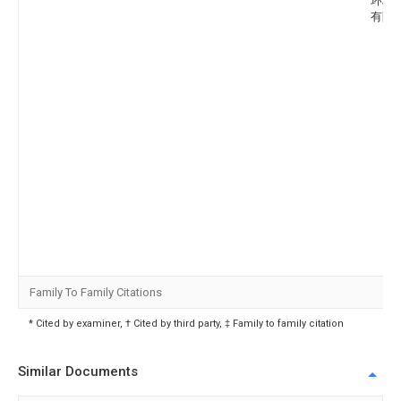
环境
有限
Family To Family Citations
* Cited by examiner, † Cited by third party, ‡ Family to family citation
Similar Documents