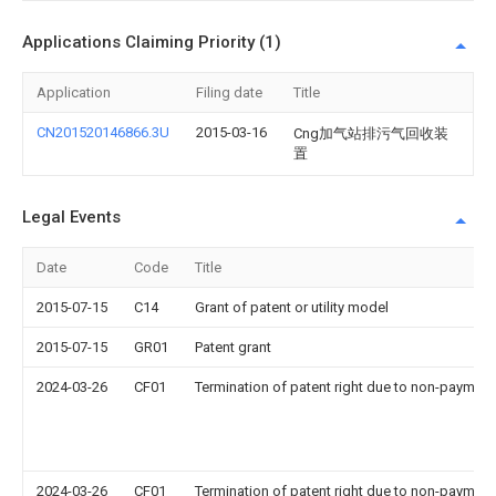
Applications Claiming Priority (1)
Application
Filing date
Title
CN201520146866.3U
2015-03-16
Cng加气站排污气回收装
置
Legal Events
Date
Code
Title
2015-07-15
C14
Grant of patent or utility model
2015-07-15
GR01
Patent grant
2024-03-26
CF01
Termination of patent right due to non-payment
2024-03-26
CF01
Termination of patent right due to non-payment