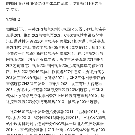
的循环管路可确保CNG气体单向流通，防止瓶组102内压
力过大。
实施例2
如图2所示，一种CNG加气站排污气回收装置，包括气液分
离器201、瓶组202与抽气泵203。CNG加气站中设备的排
污口通过排污管路204与气液分离器201相连通，气液分离
器201的出气口通过出气管205与瓶组202相连接，瓶组202
还通过一回气管206连接气液分离器201。在出气管205与
回气管206上均设置有单向阀，所述气液分离器201与瓶组
202之间通过出气管205与回气管206形成气体单向循环通
路。瓶组202与CNG气体回收管路207相连接，所述抽气泵
203设置在CNG气体回收管路207上，CNG气体回收管路的
末端连接CNG储气设备。在瓶组202上设置有压力传感器
208，所述压力传感器208与控制装置209相连接，在CNG
气体回收管路与液体排出管路上均设置有电磁阀2010，所
述控制装置209分别与电磁阀2010、抽气泵203相连接。
上述CNG加气站中设备包括分离器2011、过滤器2012、压
缩机机组2013、缓冲罐2014和回收罐2015。上述CNG加气
站中设备排污时，连同部分CNG气体一块排入气液分离器
201中，在气液分离器中发生分离，CNG气体经抽气泵203