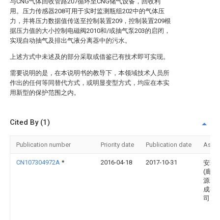
与CNG气体回收管路207循环至CNG储气设备，回收利
用。压力传感器208可用于实时监测瓶组202中的气体压
力，并将压力数据值传送至控制装置209，控制装置209根
据压力值的大小控制电磁阀2010和/或抽气泵203的启闭，
实现自动抽气及排出气液分离器中的污水。
上述方式中未述及的部分采取或借鉴已有技术即可实现。
需要说明的是，在本说明书的教导下，本领域技术人员所
作出的任何等同替代方式，或明显变型方式，均应在本实
用新型的保护范围之内。
Cited By (1)
Publication number
Priority date
Publication date
Assi
CN107304972A
*
2016-04-18
2017-10-31
安瑞
(廊坊
源装
成有
司