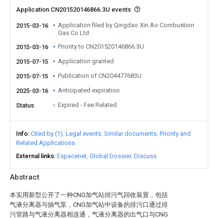
Application CN201520146866.3U events
Application filed by Qingdao Xin Ao Combustion
2015-03-16
Gas Co Ltd
Priority to CN201520146866.3U
2015-03-16
Application granted
2015-07-15
Publication of CN204477683U
2015-07-15
Anticipated expiration
2025-03-16
Expired - Fee Related
Status
Info
Cited by (1)
Legal events
Similar documents
Priority and
Related Applications
External links
Espacenet
Global Dossier
Discuss
Abstract
本实用新型公开了一种CNG加气站排污气回收装置，包括
气液分离器与抽气泵，CNG加气站中设备的排污口通过排
污管路与气液分离器相连通，气液分离器的出气口与CNG