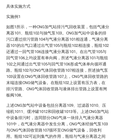
具体实施方式
实施例1
如图1所示，一种CNG加气站排污气回收装置，包括气液分
离器101、瓶组102与抽气泵103。CNG加气站中设备的排
污口通过排污管路104与气液分离器101相连通，气液分离
器101的出气口通过出气管105与瓶组102相连接，瓶组102
还通过一回气管106连接气液分离器101。在出气管105与
回气管106上均设置有单向阀，所述气液分离器101与瓶组
102之间通过出气管105与回气管106形成气体单向循环通
路。瓶组102与CNG气体回收管路107相连接，所述抽气泵
103设置在CNG气体回收管路107上，CNG气体回收管路的
末端连接CNG储气设备。在瓶组102上设置有压力表，在
排污管路、CNG气体回收管路与液体排出管路上设置有闸
板阀108。
上述CNG加气站中设备包括分离器109、过滤器1010、压
缩机1011、缓冲罐1012和回收罐1013等。上述CNG加气站
中设备排污时，连同部分CNG气体一块排入气液分离器
101中，在气液分离器中发生分离，CNG气体经抽气泵103
与CNG气体回收管路107循环至CNG储气设备，回收利
用。瓶组102可起到集气的作用，瓶组与气液分离器之间