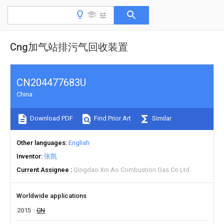
Cng加气站排污气回收装置
CN204477683U
China
Download PDF
Find Prior Art
Similar
Other languages
English
Inventor
张凯
Current Assignee
Qingdao Xin Ao Combustion Gas Co Ltd
Worldwide applications
2015
CN