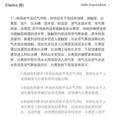
Claims
(8)
Hide Dependent
1.一种高效平流式气浮机，其特征在于包括有池体、接触室、分
离室、泥斗、出水槽、进水管、回流管、溶气水进水管、溶气释
放器、连通管, 其中池体内设有接触室及分离室，池体的侧壁设有
与接触室相通的进水管，接触室内装设有溶气释放器，原水投加
混凝剂、絮凝剂后经进水管进入接触室，与从溶气释放器释出的
气水混合物接触，混合完全后进入分离室实现泥水分离，分离室
通过连通管连通有出水槽，出水槽上设有出水管，下层清液经连
通管进入到出水槽，再经出水管排出，分离室的侧壁装有回流
管，分离室中部分清水从回流管进入溶气泵，溶气后从溶气水进
水管流至溶气释放器排出，分离室的下部装设有泥斗。
2.根据权利要求1所述的高效平流式气浮机，其特征在于上
述接触室与分离室用导流板分隔。
3.根据权利要求1所述的高效平流式气浮机，其特征在于上
述分离室的旁侧还设有排渣槽，排渣槽与分离室相通。
4.根据权利要求3所述的高效平流式气浮机，其特征在于上
述分离室上部内还设有刮渣系统，刮渣系统包括有刮渣
机、排泥托板，排渣槽的底部设有排渣管，分离室上层浮