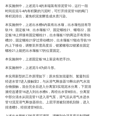
本实施例中，上述泥斗4的末端装有排泥管10，运行一段
时间后泥斗4内有积聚的污泥时，可打开排泥管10的阀门
将积泥排出，避免积泥发酵造成水质污染。
本实施例中，上述出水槽6内装有出水堰，出水堰包括有导
轨19、固定板18、出水堰板17、固定螺栓21、螺母22，固
定板18上焊接有固定螺栓21，出水堰板17的两边开有滑动
槽20，固定螺栓21穿过滑动槽20，出水堰板17能在导轨19
内上下移动，调整至所需高度后，锁紧螺母22锁紧在固定
螺栓21上能把出水堰板17的位置固定。
本实施例中，上述固定板18上装设有把手23。
本实施例中，上述泥斗4为斜斗形。
本实用新型的工作原理如下：原水投加混凝剂、絮凝剂后
经进水管7进入接触室2，与从溶气释放器13释出的气水混
合物接触，混合完全后进入分离室3实现泥水分离，下层清
液经连通管16进入到出水槽6，再经出水管8排出。分离室
中部分清水从回流管11进入溶气泵，溶气后从溶气水进水
管12流至溶气释放器排出。上层浮渣被刮渣机刮除，进入
排渣槽5，经排渣管9排出。
上述出水堰板17的高度可调节，调整到合适高度后利用螺