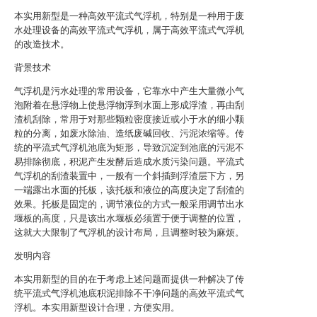
本实用新型是一种高效平流式气浮机，特别是一种用于废
水处理设备的高效平流式气浮机，属于高效平流式气浮机
的改造技术。
背景技术
气浮机是污水处理的常用设备，它靠水中产生大量微小气
泡附着在悬浮物上使悬浮物浮到水面上形成浮渣，再由刮
渣机刮除，常用于对那些颗粒密度接近或小于水的细小颗
粒的分离，如废水除油、造纸废碱回收、污泥浓缩等。传
统的平流式气浮机池底为矩形，导致沉淀到池底的污泥不
易排除彻底，积泥产生发酵后造成水质污染问题。平流式
气浮机的刮渣装置中，一般有一个斜插到浮渣层下方，另
一端露出水面的托板，该托板和液位的高度决定了刮渣的
效果。托板是固定的，调节液位的方式一般采用调节出水
堰板的高度，只是该出水堰板必须置于便于调整的位置，
这就大大限制了气浮机的设计布局，且调整时较为麻烦。
发明内容
本实用新型的目的在于考虑上述问题而提供一种解决了传
统平流式气浮机池底积泥排除不干净问题的高效平流式气
浮机。本实用新型设计合理，方便实用。