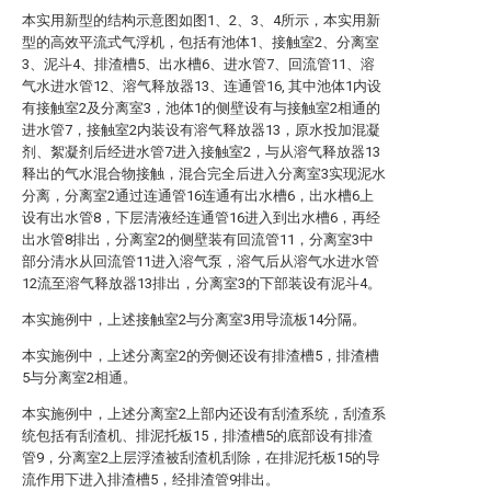
本实用新型的结构示意图如图1、2、3、4所示，本实用新
型的高效平流式气浮机，包括有池体1、接触室2、分离室
3、泥斗4、排渣槽5、出水槽6、进水管7、回流管11、溶
气水进水管12、溶气释放器13、连通管16, 其中池体1内设
有接触室2及分离室3，池体1的侧壁设有与接触室2相通的
进水管7，接触室2内装设有溶气释放器13，原水投加混凝
剂、絮凝剂后经进水管7进入接触室2，与从溶气释放器13
释出的气水混合物接触，混合完全后进入分离室3实现泥水
分离，分离室2通过连通管16连通有出水槽6，出水槽6上
设有出水管8，下层清液经连通管16进入到出水槽6，再经
出水管8排出，分离室2的侧壁装有回流管11，分离室3中
部分清水从回流管11进入溶气泵，溶气后从溶气水进水管
12流至溶气释放器13排出，分离室3的下部装设有泥斗4。
本实施例中，上述接触室2与分离室3用导流板14分隔。
本实施例中，上述分离室2的旁侧还设有排渣槽5，排渣槽
5与分离室2相通。
本实施例中，上述分离室2上部内还设有刮渣系统，刮渣系
统包括有刮渣机、排泥托板15，排渣槽5的底部设有排渣
管9，分离室2上层浮渣被刮渣机刮除，在排泥托板15的导
流作用下进入排渣槽5，经排渣管9排出。