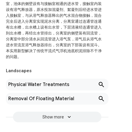
室，池体的侧壁设有与接触室相通的进水管，接触室内装
设有溶气释放器，原水投加混凝剂、絮凝剂后经进水管进
入接触室，与从溶气释放器释出的气水混合物接触，混合
完全后进入分离室实现泥水分离，分离室通过连通管连通
有出水槽，出水槽上设有出水管，下层清液经连通管进入
到出水槽，再经出水管排出，分离室的侧壁装有回流管，
分离室中部分清水从回流管进入溶气泵，溶气后从溶气水
进水管流至溶气释放器排出，分离室的下部装设有泥斗。
本实用新型解决了传统平流式气浮机池底积泥排除不干净
的问题。
Landscapes
Physical Water Treatments
Removal Of Floating Material
Show more