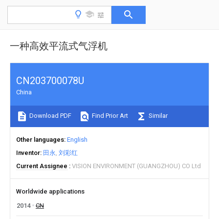
一种高效平流式气浮机
CN203700078U
China
Download PDF
Find Prior Art
Similar
Other languages
English
Inventor
田永
刘彩红
Current Assignee
VISION ENVIRONMENT (GUANGZHOU) CO Ltd
Worldwide applications
2014
CN