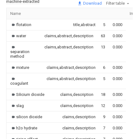
machine-extracted
Download
Filter table
Name
Imag
flotation
title,abstract
5
0.000
water
claims,abstract,description
63
0.000
claims,abstract,description
13
0.000
separation
method
mixture
claims,abstract,description
6
0.000
claims,abstract,description
5
0.000
coagulant
Silicium dioxide
claims,description
18
0.000
slag
claims,description
12
0.000
silicon dioxide
claims,description
9
0.000
h2o hydrate
claims,description
7
0.000