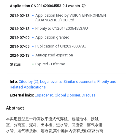
Application CN201420064553.9U events
Application filed by VISION ENVIRONMENT
2014-02-13
(GUANGZHOU) CO Ltd
Priority to CN201420064553.9U
2014-02-13
Application granted
2014-07-09
Publication of CN203700078U
2014-07-09
Anticipated expiration
2024-02-13
Expired - Lifetime
Status
Info
Cited by (2)
Legal events
Similar documents
Priority and
Related Applications
External links
Espacenet
Global Dossier
Discuss
Abstract
本实用新型是一种高效平流式气浮机。包括池体、接触
室、分离室、泥斗、出水槽、进水管、回流管、溶气水进
水管、溶气释放器、连通管,其中池体内设有接触室及分离