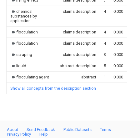
rising effect
claims,description
7
0.000
chemical
claims,description
4
0.000
substances by
application
flocculation
claims,description
4
0.000
flocculation
claims,description
4
0.000
scraping
claims,description
3
0.000
liquid
abstract,description
5
0.000
flocculating agent
abstract
1
0.000
Show all concepts from the description section
About
Send Feedback
Public Datasets
Terms
Privacy Policy
Help