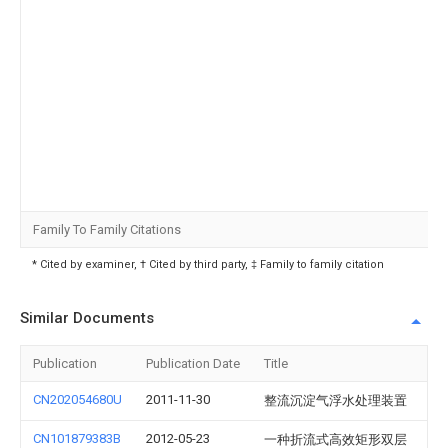
Family To Family Citations
* Cited by examiner, † Cited by third party, ‡ Family to family citation
Similar Documents
Publication
Publication Date
Title
CN202054680U
2011-11-30
整流沉淀气浮水处理装置
CN101879383B
2012-05-23
一种折流式高效矩形双层