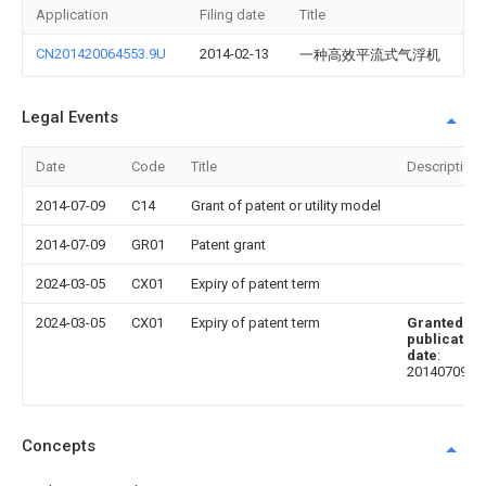
Application
Filing date
Title
CN201420064553.9U
2014-02-13
一种高效平流式气浮机
Legal Events
Date
Code
Title
Description
2014-07-09
C14
Grant of patent or utility model
2014-07-09
GR01
Patent grant
2024-03-05
CX01
Expiry of patent term
2024-03-05
CX01
Expiry of patent term
Granted
publication
date
:
20140709
Concepts