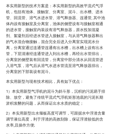
本实用新型的技术方案是：本实用新型的高效平流式气浮
机，包括有池体、接触室、分离室、泥斗、出水槽、进水
管、回流管、溶气水进水管、溶气释放器、连通管, 其中池
体内设有接触室及分离室，池体的侧壁设有与接触室相通
的进水管，接触室内装设有溶气释放器，原水投加混凝
剂、絮凝剂后经进水管进入接触室，与从溶气释放器释出
的气水混合物接触，混合完全后进入分离室实现泥水分
离，分离室通过连通管连通有出水槽，出水槽上设有出水
管，下层清液经连通管进入到出水槽，再经出水管排出，
分离室的侧壁装有回流管，分离室中部分清水从回流管进
入溶气泵，溶气后从溶气水进水管流至溶气释放器排出，
分离室的下部装设有泥斗。
本实用新型与现有技术相比，具有如下优点：
1）本实用新型气浮机的泥斗为斜斗形，沉积的污泥易于排
除、放空，避免了传统平流式气浮机矩形池底的污泥长期
淤积发酵的问题，从而保证出水水质的稳定；
2）本实用新型出水堰板高度可调节，可跟据水中浮渣含量
调节液位高度，利于浮渣的高效刮除，保证浮渣较低的含
水率,且操作方便;