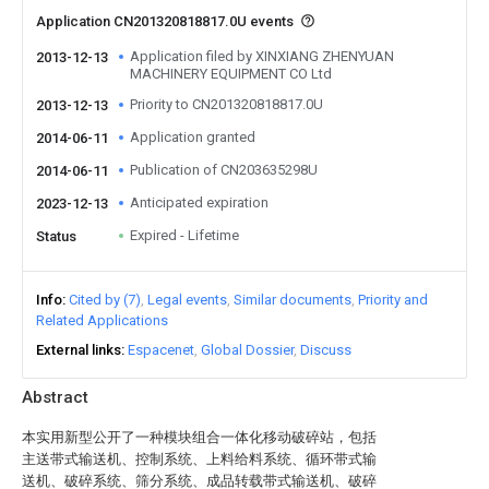
Application CN201320818817.0U events
Application filed by XINXIANG ZHENYUAN
2013-12-13
MACHINERY EQUIPMENT CO Ltd
Priority to CN201320818817.0U
2013-12-13
Application granted
2014-06-11
Publication of CN203635298U
2014-06-11
Anticipated expiration
2023-12-13
Expired - Lifetime
Status
Info
Cited by (7)
Legal events
Similar documents
Priority and
Related Applications
External links
Espacenet
Global Dossier
Discuss
Abstract
本实用新型公开了一种模块组合一体化移动破碎站，包括
主送带式输送机、控制系统、上料给料系统、循环带式输
送机、破碎系统、筛分系统、成品转载带式输送机、破碎