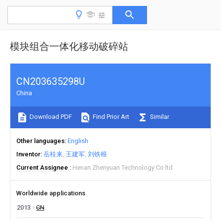
模块组合一体化移动破碎站
CN203635298U
China
Download PDF
Find Prior Art
Similar
Other languages
English
Inventor
岳桂来
王建军
刘铁根
Current Assignee
Henan Zhenyuan Technology Co ltd
Worldwide applications
2013
CN