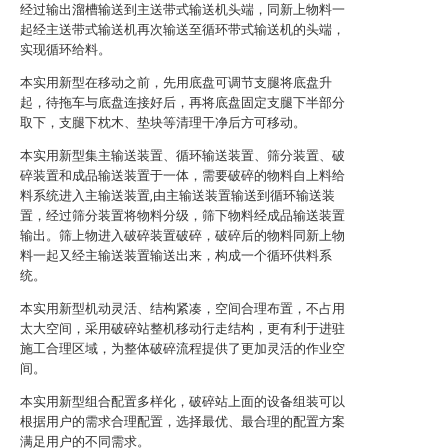
经过输出溜槽输送到主送带式输送机头端，同新上物料一
起经主送带式输送机再次输送至循环带式输送机的头端，
实现循环给料。
本实用新型在移动之前，先用底盘可调节支腿将底盘升
起，待拖车与底盘连接好后，再将底盘固定支腿下半部分
取下，支腿下枕木、垫块等清理干净后方可移动。
本实用新型集主输送装置、循环输送装置、筛分装置、破
碎装置和成品输送装置于一体，需要破碎的物料自上料给
料系统进入主输送装置,由主输送装置输送到循环输送装
置，经过筛分装置将物料分级，筛下物料经成品输送装置
输出。筛上物进入破碎装置破碎，破碎后的物料同新上物
料一起又经主输送装置输送出来，构成一个循环供料系
统。
本实用新型机动灵活、结构紧凑，空间合理布置，不占用
太大空间，采用破碎站整机移动行走结构，更有利于进驻
施工合理区域，为整体破碎流程提供了更加灵活的作业空
间。
本实用新型组合配置多样化，破碎站上面的设备组装可以
根据用户的需求合理配置，选择最优、最合理的配置方案
满足用户的不同需求。