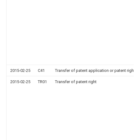
2015-02-25
C41
Transfer of patent application or patent right or
2015-02-25
TR01
Transfer of patent right