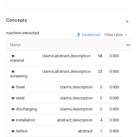
Concepts
machine-extracted
Download
Filter table
Name
Imag
claims,abstract,description
58
0.000
material
claims,abstract,description
23
0.000
screening
Steel
claims,description
5
0.000
steel
claims,description
5
0.000
discharging
claims,description
2
0.000
installation
abstract,description
4
0.000
defect
abstract
1
0.000