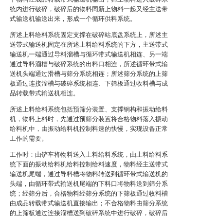
统内进行破碎，破碎后的物料同新上物料一起又经主送带
式输送机输送出来，形成一个循环供料系统。
所述上料给料系统固定支撑在破碎站底盘系统上，所述主
送带式输送机固定在所述上料给料系统的下方，主送带式
输送机一端通过导料溜槽与循环带式输送机相连、另一端
通过导料溜槽与破碎系统的出料口相连，所述循环带式输
送机头端通过滑槽与筛分系统相连；所述筛分系统的上筛
板通过连接溜槽与破碎系统相连、下筛板通过收料槽与成
品转载带式输送机相连。
所述上料给料系统包括预筛分装置、支撑钢构和振动给料
机，物料上料时，先通过预筛分装置将合格物料落入振动
给料机中，由振动给料机控制料速的快慢，实现设备正常
工作的需要。
工作时：由铲车将物料送入上料给料系统，由上料给料系
统下面的振动给料机给料控制给料速度，物料经主送带式
输送机尾端，通过导料槽将物料转送到循环带式输送机的
头端，由循环带式输送机尾端的下料口将物料送到筛分系
统；经筛分后，合格物料经筛分系统的下筛板通过收料槽
由成品转载带式输送机直接输出；不合格物料由筛分系统
的上筛板通过连接溜槽送到破碎系统中进行破碎，破碎后