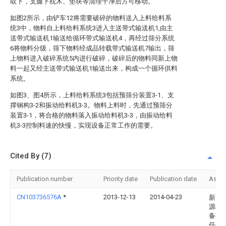
取下，支腿下枕木、垫块等清理干净后方可移动。
如图2所示，由铲车12将需要破碎的物料送入上料给料系
统3中，物料自上料给料系统3进入主送带式输送机1,由主
送带式输送机1输送给循环带式输送机4，再经过筛分系统
6将物料分级，筛下物料经成品转载带式输送机7输出，筛
上物料进入破碎系统5内进行破碎，破碎后的物料同新上物
料一起又经主送带式输送机1输送出来，构成一个循环供料
系统。
如图3、图4所示，上料给料系统3包括预筛分装置3-1、支
撑钢构3-2和振动给料机3-3。物料上料时，先通过预筛分
装置3-1，将合格的物料落入振动给料机3-3，由振动给料
机3-3控制料速的快慢，实现设备正常工作的需要。
Cited By (7)
Publication number
Priority date
Publication date
Assi
CN103736576A
*
2013-12-13
2014-04-23
新乡
源机
备有
任公