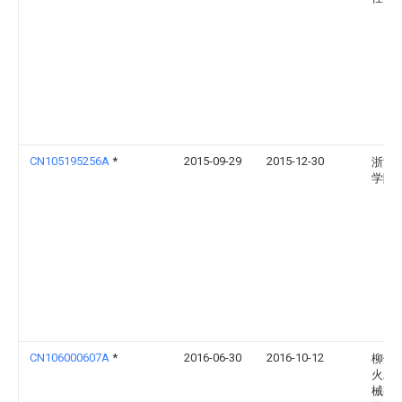
CN105195256A
*
2015-09-29
2015-12-30
浙江
学院
CN106000607A
*
2016-06-30
2016-10-12
柳州
火工
械有