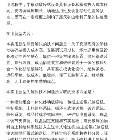
用过程中，半移动破碎站设备具有设备和基建投入成本很
高、安装调试周期长、场地适用性及设备移动性差等缺
点，因而在一定程度上制约了露天矿山物料开采的快速发
展。
实用新型内容：
本实用新型所要解决的技术问题是：为了克服现有的半移
动破碎站投入成本高、安装调试周期长、场地适用性及设
备移动性差的缺点，提供一种集主输送装置、循环输送装
置、筛分装置、成品输送装置和破碎装置于一体的模块组
合一体化移动破碎站，具有整机模块化设计、结构紧凑、
运行平稳、低成本、低噪声、便于安装和调试、移动性
高、无土建钢构要求的优点。
本实用新型为解决技术问题所采取的技术方案是：
一种模块组合一体化移动破碎站，包括主送带式输送机、
控制系统、上料给料系统、循环带式输送机、破碎系统、
筛分系统、成品转载带式输送机、破碎站底盘系统、底盘
可调节支撑腿、底盘固定支腿和夯实基础，需要破碎的物
料自上料给料系统进入主送带式输送机,由主送带式输送机
输送给循环带式输送机，再经过筛分系统将物料分级，筛
下物料经成品转载带式输送机输出，筛上物料进入破碎系