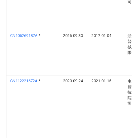
司
CN106269187A
*
2016-09-30
2017-01-04
浙江
普矿
械股
限公
CN112221672A
*
2020-09-24
2021-01-15
南京
智能
技术
院有
司