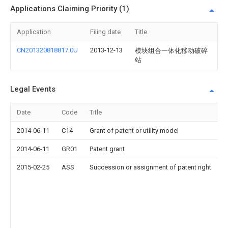
Applications Claiming Priority (1)
Application
Filing date
Title
CN201320818817.0U
2013-12-13
模块组合一体化移动破碎
站
Legal Events
Date
Code
Title
2014-06-11
C14
Grant of patent or utility model
2014-06-11
GR01
Patent grant
2015-02-25
ASS
Succession or assignment of patent right