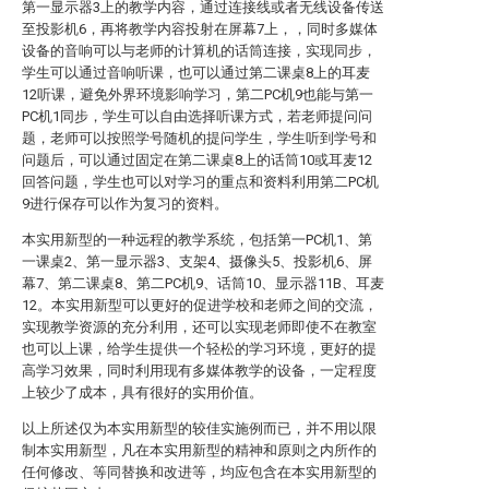
第一显示器3上的教学内容，通过连接线或者无线设备传送
至投影机6，再将教学内容投射在屏幕7上，，同时多媒体
设备的音响可以与老师的计算机的话筒连接，实现同步，
学生可以通过音响听课，也可以通过第二课桌8上的耳麦
12听课，避免外界环境影响学习，第二PC机9也能与第一
PC机1同步，学生可以自由选择听课方式，若老师提问问
题，老师可以按照学号随机的提问学生，学生听到学号和
问题后，可以通过固定在第二课桌8上的话筒10或耳麦12
回答问题，学生也可以对学习的重点和资料利用第二PC机
9进行保存可以作为复习的资料。
本实用新型的一种远程的教学系统，包括第一PC机1、第
一课桌2、第一显示器3、支架4、摄像头5、投影机6、屏
幕7、第二课桌8、第二PC机9、话筒10、显示器11B、耳麦
12。本实用新型可以更好的促进学校和老师之间的交流，
实现教学资源的充分利用，还可以实现老师即使不在教室
也可以上课，给学生提供一个轻松的学习环境，更好的提
高学习效果，同时利用现有多媒体教学的设备，一定程度
上较少了成本，具有很好的实用价值。
以上所述仅为本实用新型的较佳实施例而已，并不用以限
制本实用新型，凡在本实用新型的精神和原则之内所作的
任何修改、等同替换和改进等，均应包含在本实用新型的