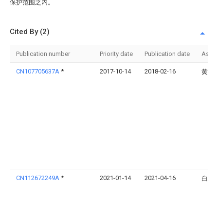
保护范围之内。
Cited By (2)
Publication number
Priority date
Publication date
Assi
CN107705637A
*
2017-10-14
2018-02-16
黄燕
CN112672249A
*
2021-01-14
2021-04-16
白建