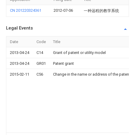
CN 201220324361
2012-07-06
一种远程的教学系统
Legal Events
Date
Code
Title
2013-04-24
C14
Grant of patent or utility model
2013-04-24
GR01
Patent grant
2015-02-11
C56
Change in the name or address of the patentee