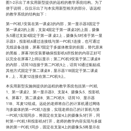
图1-2示出了本实用新型提供的远程的教学系统结构。为了
便于说明，仅仅示出了与本实用新型相关的部分。该远程
的教学系统的结构如下：
第一PC机1安装在第一课桌2的内部，第一显示器3固定于
第一课桌2的上面，支架4固定于第一课桌2的上面，摄像
头5通过支架4固定于第一课 桌2上，摄像头5对准于第一显
示器3，投影机6通过连接线与第一PC机1连接，也可通过
无线设备连接，屏幕7固定于多媒体教室的前面，替代原来
的黑板，屏幕7的安装要确保投影机6所投射的内容正好可
以完全在屏幕7上得以显示；第二PC机9安装于第二课桌8
的内部，话筒10连接于第二PC机9上，话筒10通过黏贴或
其他方式固定于第二课桌8，显示器11B固定于第二课桌
8，上，耳麦12连接在第二PC机9上。
本实用新型实施例提供的远程的教学系统包括第一PC机
1、第一课桌2、第一显示器3、支架4、摄像头5、投影机
6、屏幕7、第二课桌8、第二PC机9、话筒10、显示器
11B、耳麦12组成。远处的老师将自己的计算机通过网络
与多媒体的第一PC机1连接，实现老师自己的计算机与第
一PC机1实现同步，将固定在支架4上的摄像头5打开，同
时第一PC机1和投影机6打开，老师的教学内容实现与多媒
体的第一PC机1同步，固定在支架4上的摄像头5将显示在