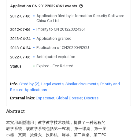
Application CN 201220324361 events
Application filed by Information Security Software
2012-07-06
China Co Ltd
Priority to CN 201220324361
2012-07-06
Application granted
2013-04-24
Publication of CN202904920U
2013-04-24
Anticipated expiration
2022-07-06
Expired - Fee Related
Status
Info
Cited by (2)
Legal events
Similar documents
Priority and
Related Applications
External links
Espacenet
Global Dossier
Discuss
Abstract
本实用新型适用于教学教学技术领域，提供了一种远程的
教学系统，该教学系统包括第一PC机、第一课桌、第一显
示器、支架、摄像头、投影机、屏幕、第二课桌、第二PC