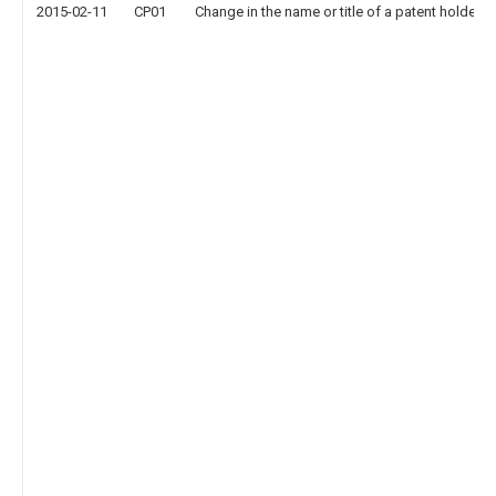
2015-02-11
CP01
Change in the name or title of a patent holder