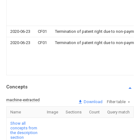
2020-06-23
CF01
Termination of patent right due to non-payment
2020-06-23
CF01
Termination of patent right due to non-payment
Concepts
machine-extracted
Download
Filter table
Name
Image
Sections
Count
Query match
Show all
concepts from
the description
section