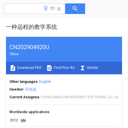
一种远程的教学系统
CN202904920U
China
Download PDF
Find Prior Art
Similar
Other languages
English
Inventor
宗光远
Current Assignee
YUNGUANDUAN INTERNET SOFTWARE Co Ltd
Worldwide applications
2012
CN