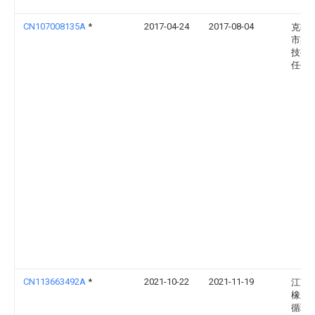
CN107008135A
*
2017-04-24
2017-08-04
克拉
市杰
技有
任公
CN113663492A
*
2021-10-22
2021-11-19
江苏
橡胶
循环