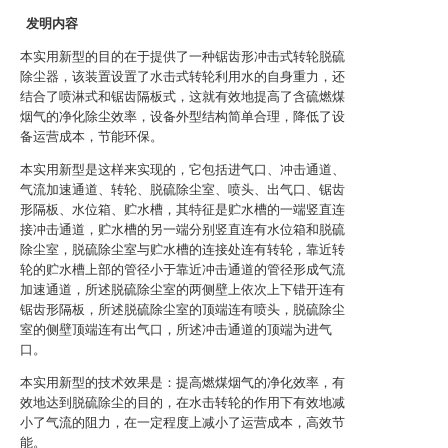
发明内容
本实用新型的目的在于提供了一种锯齿形冲击式转轮脱硫
除尘器，该装置设置了水击式转轮利用水的自身重力，还
结合了喷淋式和锯齿隔板式，这就有效地提高了含硫燃煤
烟气的净化除尘效率，设备外型结构简单合理，降低了设
备运营成本，节能环保。
本实用新型是这样来实现的，它包括进气口、冲击通道、
气流加速通道、转轮、脱硫除尘室、喷头、出气口、锯齿
形隔板、水位箱、贮水槽，其特征是贮水槽的一端竖直连
接冲击通道，贮水槽的另一端分别竖直连有水位箱和脱硫
除尘室，脱硫除尘室与贮水槽的连接处连有转轮，靠近转
轮的贮水槽上部的管径小于靠近冲击通道的管径形成气流
加速通道，所述脱硫除尘室的两侧壁上依次上下错开连有
锯齿形隔板，所述脱硫除尘室的顶端连有喷头，脱硫除尘
室的侧壁顶端连有出气口，所述冲击通道的顶端为进气
口。
本实用新型的技术效果是：提高燃煤烟气的净化效率，有
效地达到脱硫除尘的目的，在水击转轮的作用下有效地减
小了气流的阻力，在一定程度上减小了运营成本，高效节
能。