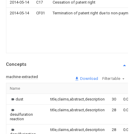
2014-05-14
C17
Cessation of patent right
2014-05-14
CF01
Termination of patent right due to non-payment
Concepts
machine-extracted
Download
Filter table
Name
dust
title,claims,abstract,description
30
0.000
title,claims,abstract,description
28
0.000
desulfuration
reaction
title,claims,abstract,description
28
0.000