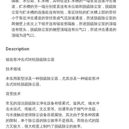
隔板、水位箱、贮水槽，其特征是贮水槽的一端竖直连接冲击通
道，贮水槽的另一端分别竖直连有水位箱和脱硫除尘室，脱硫除
尘室与贮水槽的连接处连有转轮，靠近转轮的贮水槽上部的管径
小于靠近冲击通道的管径形成气流加速通道，所述脱硫除尘室的
两侧壁上依次上下错开连有锯齿形隔板，所述脱硫除尘室的顶端
连有喷头，脱硫除尘室的侧壁顶端连有出气口，所述冲击通道的
顶端为进气口。
Description
锯齿形冲击式转轮脱硫除尘器
技术领域
本实用新型涉及一种脱硫除尘器，尤其涉及一种锯齿形冲
击式转轮脱硫除尘器。
背景技术
常见的湿法脱硫除尘净化设备有喷雾式、旋风式、储水冲
击水浴式、塔板式、文丘里等。但通常由于烟气中含硫，
与水接触后使得除尘设备容易腐蚀。其次由于受各种因素
的限制，单个除尘器的除尘效率不是很高。而组合式的阻
力又较大，很大程度上制约了脱硫除尘的效率。