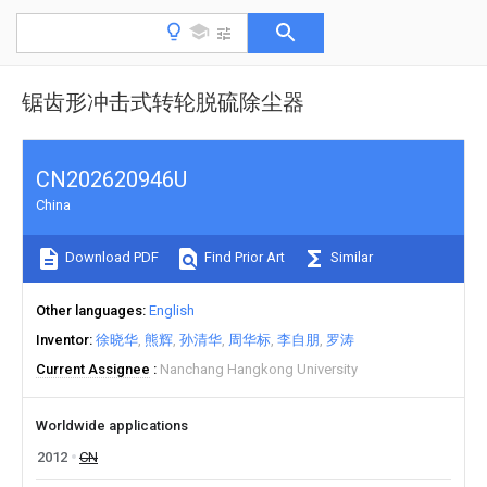
锯齿形冲击式转轮脱硫除尘器
CN202620946U
China
Download PDF
Find Prior Art
Similar
Other languages
English
Inventor
徐晓华
熊辉
孙清华
周华标
李自朋
罗涛
Current Assignee
Nanchang Hangkong University
Worldwide applications
2012
CN