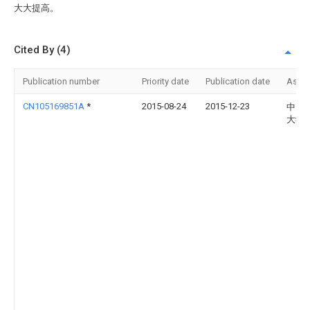
大大提高。
Cited By (4)
Publication number
Priority date
Publication date
Assi
CN105169851A
*
2015-08-24
2015-12-23
中国
大学