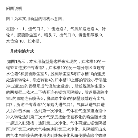
附图说明
图１为本实用新型的结构示意图。
在图中，1、进气口 2、冲击通道 3、气流加速通道 4、转
轮 5、脱硫除尘室 6、喷头 7、出气口 8、锯齿形隔板 9、
水位箱 10、贮水槽。
具体实施方式
如图1所示，本实用新型是这样来实现的，贮水槽10的一
端竖直连接冲击通道2，贮水槽10的另一端分别竖直连有
水位箱9和脱硫除尘室5，脱硫除尘室5与贮水槽10的连接
处连有转轮4，靠近转轮4的贮水槽10上部的管径小于靠近
冲击通道2的管径形成气流加速通道3，所述脱硫除尘室5
的两侧壁上依次上下错开连有锯齿形隔板8，所述脱硫除尘
室5的顶端连有喷头6，脱硫除尘室8的侧壁顶端连有出气
口7，所述冲击通道2的顶端为进气口1。气体从进气口进
入后冲击水面，达到第一次净化。气体在气流加速通道中
冲入转轮达到第二次水气深度接触使被雾化的粉尘随水流
一起进入贮液槽，达到第二次净化。气体再通过锯齿隔板
区进行第三次的水气接触达到第三次净化。从隔板区出来
的气体再经喷头的作用达到终极净化从而使脱硫除尘效率