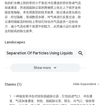
轮的贮水槽上部的管径小于靠近冲击通道的管径形成气流
加速通道，所述脱硫除尘室的两侧壁上依次上下错开连有
锯齿形隔板。本实用新型的技术效果：除尘液从喷头喷出
后，经过隔板，形成数层水膜，对气体进行反复过滤，除
尘液经隔板流到转轮上带动它转动为气流提供一定的动
力，减小气流在整个装置中的阻力，从而减小运行成本并
达到较高的除尘效率。
Landscapes
Separation Of Particles Using Liquids
Show more
Claims
(1)
Hide Dependent
1. 一种锯齿形冲击式转轮脱硫除尘器，它包括进气口、冲击通
道、气流加速通道、转轮、脱硫除尘室、喷头、出气口、锯齿形