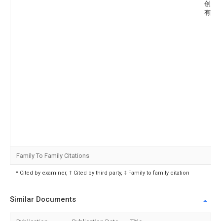
创新
有限
Family To Family Citations
* Cited by examiner, † Cited by third party, ‡ Family to family citation
Similar Documents