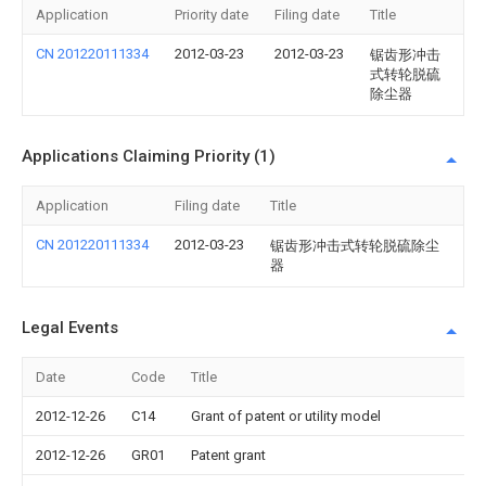
Application
Priority date
Filing date
Title
CN 201220111334
2012-03-23
2012-03-23
锯齿形冲击
式转轮脱硫
除尘器
Applications Claiming Priority (1)
Application
Filing date
Title
CN 201220111334
2012-03-23
锯齿形冲击式转轮脱硫除尘
器
Legal Events
Date
Code
Title
2012-12-26
C14
Grant of patent or utility model
2012-12-26
GR01
Patent grant