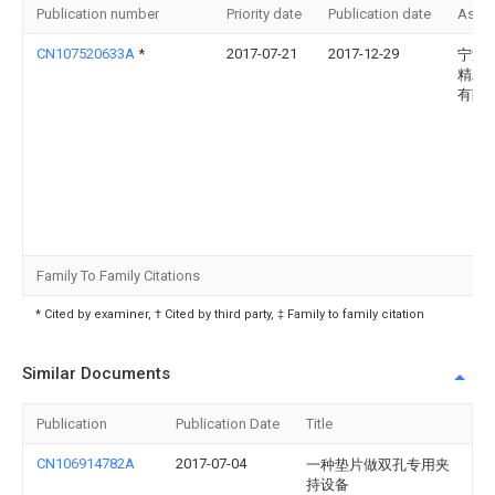
Publication number
Priority date
Publication date
Assi
CN107520633A
*
2017-07-21
2017-12-29
宁波
精工
有限
Family To Family Citations
* Cited by examiner, † Cited by third party, ‡ Family to family citation
Similar Documents
Publication
Publication Date
Title
CN106914782A
2017-07-04
一种垫片做双孔专用夹
持设备