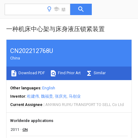
一种机床中心架与床身液压锁紧装置
CN202212768U
China
Download PDF
Find Prior Art
Similar
Other languages
English
Inventor
杜建伟
魏福贵
张庆光
马创业
Current Assignee
ANYANG RUIYU TRANSPORT TO SELL Co Ltd
Worldwide applications
2011
CN