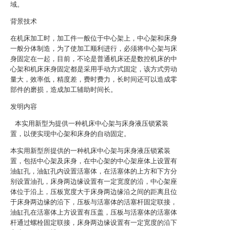
域。
背景技术
在机床加工时，加工件一般位于中心架上，中心架和床身
一般分体制造，为了使加工顺利进行，必须将中心架与床
身固定在一起，目前，不论是普通机床还是数控机床的中
心架和机床床身固定都是采用手动方式固定，该方式劳动
量大，效率低，精度差，费时费力，长时间还可以造成零
部件的磨损，造成加工辅助时间长。
发明内容
本实用新型为提供一种机床中心架与床身液压锁紧装
置，以便实现中心架和床身的自动固定。
本实用新型所提供的一种机床中心架与床身液压锁紧装
置，包括中心架及床身，在中心架的中心架座体上设置有
油缸孔，油缸孔内设置活塞体，在活塞体的上方和下方分
别设置油孔，床身两边缘设置有一定宽度的沿，中心架座
体位于沿上，压板宽度大于床身两边缘沿之间的距离且位
于床身两边缘的沿下，压板与活塞体的活塞杆固定联接，
油缸孔在活塞体上方设置有压盖，压板与活塞体的活塞体
杆通过螺栓固定联接，床身两边缘设置有一定宽度的沿下