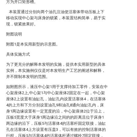
方为开口矩形槽。
本装置通过分别向两个油孔注油使活塞体带动压板上下
移动实现中心架与床身的锁紧，本装置结构简单，易于实
现，锁紧效果好。
附图说明
附图1是本实用新型的示意图。
具体实施方式
为了更充分的解释本发明的实施，提供本实用新型的具体
实例，本实施例仅仅是对本发明生产工艺的阐述和解释，
并不限制本发明的范围。
如附图所示，液压中心架1用于支撑待加工零件，安装在中
心架座体2上,中心架1与中心架座体2固定在一起，中心架
座体2上设置有油缸孔，油缸孔内设置活塞体4，在活塞体
4的上方和下方分别设置油孔9和油孔8通向油缸孔内，床
身1两边缘设置有一定宽度的沿，中心架座体2位于沿上，
压板5宽度大于床身1两边缘沿之间的的距离且位于床身1
两边缘的沿下，压板5与活塞体4的活塞杆固定联接，油缸
孔在活塞体4上方设置有压盖3，可以有效的控制活塞体的
行程，压板5与活塞体4的活塞体杆通过螺栓7固定联接，