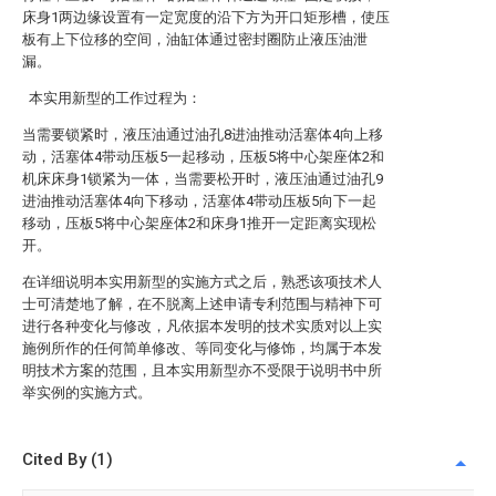
床身1两边缘设置有一定宽度的沿下方为开口矩形槽，使压
板有上下位移的空间，油缸体通过密封圈防止液压油泄
漏。
本实用新型的工作过程为：
当需要锁紧时，液压油通过油孔8进油推动活塞体4向上移
动，活塞体4带动压板5一起移动，压板5将中心架座体2和
机床床身1锁紧为一体，当需要松开时，液压油通过油孔9
进油推动活塞体4向下移动，活塞体4带动压板5向下一起
移动，压板5将中心架座体2和床身1推开一定距离实现松
开。
在详细说明本实用新型的实施方式之后，熟悉该项技术人
士可清楚地了解，在不脱离上述申请专利范围与精神下可
进行各种变化与修改，凡依据本发明的技术实质对以上实
施例所作的任何简单修改、等同变化与修饰，均属于本发
明技术方案的范围，且本实用新型亦不受限于说明书中所
举实例的实施方式。
Cited By (1)