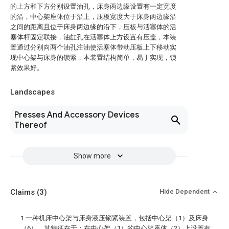
的上方和下方分别设置油孔，床身两边缘设置有一定宽度
的沿，中心架座体位于沿上，压板宽度大于床身两边缘沿
之间的距离且位于床身两边缘的沿下，压板与活塞体的活
塞体杆固定联接，油缸孔在活塞体上方设置有压盖，本装
置通过分别向两个油孔注油使活塞体带动压板上下移动实
现中心架与床身的锁紧，本装置结构简单，易于实现，锁
紧效果好。
Landscapes
Presses And Accessory Devices
Thereof
Show more
Claims
(3)
Hide Dependent
1.一种机床中心架与床身液压锁紧装置，包括中心架（1）及床身
（6），其特征在于：在中心架（1）的中心架座体（2）上设置有