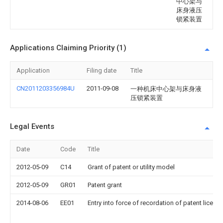
中心架与
床身液压
锁紧装置
Applications Claiming Priority (1)
Application
Filing date
Title
CN2011203356984U
2011-09-08
一种机床中心架与床身液
压锁紧装置
Legal Events
Date
Code
Title
2012-05-09
C14
Grant of patent or utility model
2012-05-09
GR01
Patent grant
2014-08-06
EE01
Entry into force of recordation of patent licens