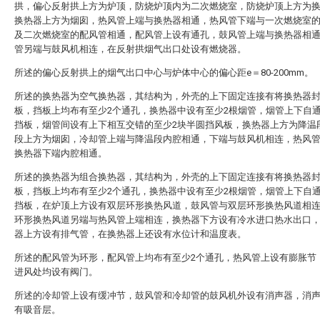
拱，偏心反射拱上方为炉顶，防烧炉顶内为二次燃烧室，防烧炉顶上方为
换热器上方为烟囱，热风管上端与换热器相通，热风管下端与一次燃烧室
及二次燃烧室的配风管相通，配风管上设有通孔，鼓风管上端与换热器相
管另端与鼓风机相连，在反射拱烟气出口处设有燃烧器。
所述的偏心反射拱上的烟气出口中心与炉体中心的偏心距e＝80-200mm。
所述的换热器为空气换热器，其结构为，外壳的上下固定连接有将换热器
板，挡板上均布有至少2个通孔，换热器中设有至少2根烟管，烟管上下自
挡板，烟管间设有上下相互交错的至少2块半圆挡风板，换热器上方为降温
段上方为烟囱，冷却管上端与降温段内腔相通，下端与鼓风机相连，热风
换热器下端内腔相通。
所述的换热器为组合换热器，其结构为，外壳的上下固定连接有将换热器
板，挡板上均布有至少2个通孔，换热器中设有至少2根烟管，烟管上下自
挡板，在炉顶上方设有双层环形换热风道，鼓风管与双层环形换热风道相
环形换热风道另端与热风管上端相连，换热器下方设有冷水进口热水出口
器上方设有排气管，在换热器上还设有水位计和温度表。
所述的配风管为环形，配风管上均布有至少2个通孔，热风管上设有膨胀节
进风处均设有阀门。
所述的冷却管上设有缓冲节，鼓风管和冷却管的鼓风机外设有消声器，消
有吸音层。