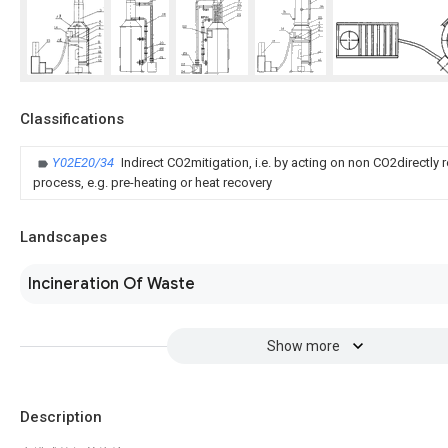
Classifications
Y02E20/34
Indirect CO2mitigation, i.e. by acting on non CO2directly 
process, e.g. pre-heating or heat recovery
Landscapes
Incineration Of Waste
Show more
Description