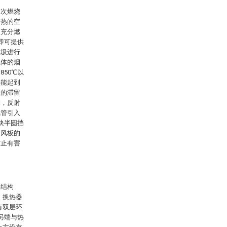
二次燃烧
加热的空
圾充分燃
即可提供
垃圾进行
气体的烟
50℃以
热能起到
中的滞留
体，反射
风管引入
块半圆挡
挡风板的
防止有害
其结构
，换热器
有双层环
道另端与热