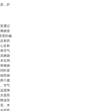
温层，炉
烧室通过
管燃烧使
设置的偏
心反射拱
偏心反射
。将空气
提高燃烧
。本实用
器将燃烧
水同时置
吸收防烧
入两个燃
水。空气
气温度降
及共震而
在降温管
噪音。本
不会对环