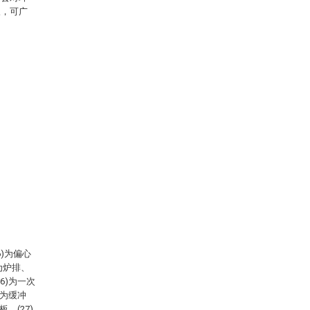
圾，可广
6)为偏心
)为炉排、
16)为一次
)为缓冲
板、(27)