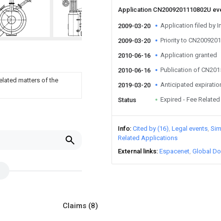
Application CN2009201110802U ev
Application filed by I
2009-03-20
Priority to CN20092
2009-03-20
Application granted
2010-06-16
Publication of CN20
2010-06-16
related matters of the
Anticipated expiratio
2019-03-20
Expired - Fee Related
Status
Info
Cited by (16)
Legal events
Sim
Related Applications
External links
Espacenet
Global Do
Claims
(8)