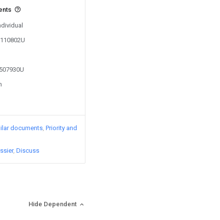
ents
ndividual
01110802U
1507930U
n
ilar documents
Priority and
ssier
Discuss
Hide Dependent