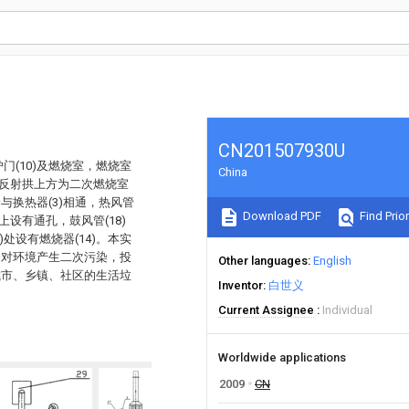
CN201507930U
门(10)及燃烧室，燃烧室
China
偏心反射拱上方为二次燃烧室
端与换热器(3)相通，热风管
Download PDF
Find Prior
上设有通孔，鼓风管(18)
)处设有燃烧器(14)。本实
会对环境产生二次污染，投
Other languages
English
城市、乡镇、社区的生活垃
Inventor
白世义
Current Assignee
Individual
Worldwide applications
2009
CN