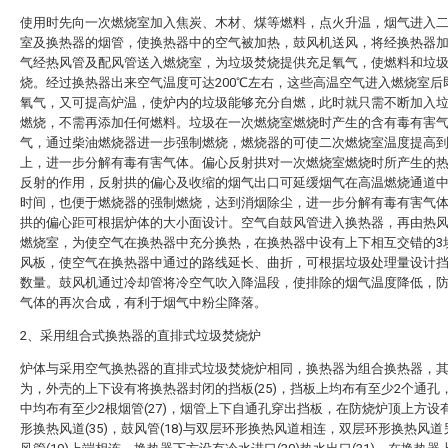
使用时先向一次燃烧室加入焦炭、木材、煤等燃料，点火升温，烟气进入
室及换热器的烟管，使换热器中的空气被加热，鼓风机送风，将经换热器
气经热风管及配风管送入燃烧室，为垃圾焚烧提供充足氧气，使燃料和垃
烧。经过换热器出来空气温度可达200℃左右，这些高温空气进入燃烧室后
氧气，又可提高炉温，使炉内的垃圾能够充分自燃，此时就只需不断加入
燃烧，不需再添加任何燃料。垃圾在一次燃烧室燃烧时产生的含有毒有害
气，通过柴油燃烧器进一步强制燃烧，燃烧器的可使二次燃烧室温度提高到8
上，进一步分解有毒有害气体。偏心反射拱对一次燃烧室燃烧时所产生的
反射的作用，反射拱的偏心及收缩的烟气出口可延缓烟气在高温燃烧通道
时间，也便于燃烧器的强制燃烧，达到消烟除尘，进一步分解有毒有害气
拱的偏心距可根据炉体的大小面设计。空气自鼓风管进入换热器，再由热
燃烧室，为使空气在换热器中充分换热，在换热器中设有上下相互交错的3
风板，使空气在换热器中通过的路线延长、曲折，可根据垃圾处理量设计
数量。鼓风机通过冷却管将冷空气吹入降温段，使排除的烟气温度降低，
气体的再次合成，有利于烟气中粉尘降落。
2、采用组合式换热器的直排式垃圾焚烧炉
炉体与采用空气换热器的直排式垃圾焚烧炉相同，换热器为组合换热器，
为，外壳的上下设有将换热器封闭的挡板(25)，挡板上均布有至少2个通孔
中均布有至少2根烟管(27)，烟管上下自通孔穿出挡板，在防烧炉顶上方设
形换热风道(35)，鼓风管(18)与双层环形换热风道相连，双层环形换热风