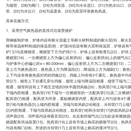
为烟管、(28)为阀门、(29)为消音器、(30)为冷水进口、(31)为热水出口、(
管、(33)为水位计、(34)为温度表、(35)为双层环形换热风道。
具体实施方式
1、采用空气换热器的直排式垃圾焚烧炉
用钢板制炉体，炉体内设有耐火混凝土等耐火材料制成的耐火层(9)，耐火
棉等保温材料制成的保温层(8)，炉顶(4)也设有耐火层和保温层，炉体设有
炉门(10)及燃烧室，燃烧室下方为炉排(11)，炉体上设有检查孔(22)，炉
燃烧室(16)，一次燃烧室上方为偏心反射拱(6)，偏心反射拱(6)上的烟气出口
与炉体中心的偏心距e＝80-200mm，偏心反射拱上方为二次燃烧室(13)，
室上方为换热器(3)，换热器上方为降温段(2)，降温段上方为烟囱(1)；换热器
上下均设有将换热器封闭的挡板(25)，挡板上均布有3个通孔，换热器中均
管(27)，烟管上下自通孔穿出挡板，烟管上端与降温段相通，烟管下端与
相通，烟管间设有上下相互交错的3块半圆挡风板(26)，热风管(19)上端与换
下端内腔相通，热风管(19)下端与一次燃烧室的一次配风管(12)及二次燃
配风管(7)相通，配风管为环形，紧贴燃烧室内壁，配风管上均匀设有4个
管(18)与换热器(3)上端内腔相通，另端与鼓风机(24)相连，冷却管(17)上
(2)内腔相通，下端与鼓风机(24)相连，鼓风管(18)和冷却管(17)的鼓风机(2
消声器(29)，消声器内设有吸音层(23)。在反射拱烟气出口(5)处设有燃烧器(
烧器配有供油装置(15)。热风管(19)上设有市场上购买的膨胀节(20)，热
均设有阀门(28)。所述的冷却管(17)上设有市场上购买的缓冲节(21)。