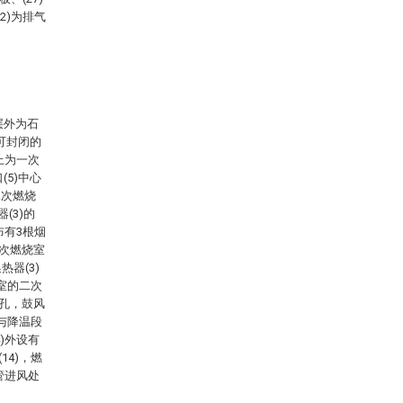
32)为排气
层外为石
可封闭的
排上为一次
(5)中心
二次燃烧
(3)的
布有3根烟
二次燃烧室
热器(3)
烧室的二次
通孔，鼓风
端与降温段
4)外设有
14)，燃
风管进风处