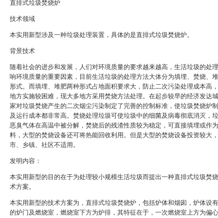
直排式垃圾焚烧炉
技术领域
本实用新型涉及一种垃圾处理装置，具体的是直排式垃圾焚烧炉。
背景技术
随着社会的进步和发展，人们对环境质量的要求越来越高，生活垃圾的处
响环境质量的重要因素，目前生活垃圾的处理方法大体分为填埋、焚烧、
形式。而填埋、堆肥两种形式占地面积要求大，防止二次污染处理成本高
地方实施较困难，现大多地方采用焚烧方法处理。在起步较早的经济发达
家对垃圾焚烧产生的二次烟尘污染制定了完善的控制标准，使垃圾焚烧炉
及运行成本都非常高。焚烧处理垃圾可使垃圾中的细菌及病毒彻底消灭，
恶臭气体在高温中被分解，焚烧后的残渣性质较为稳定，可直接填埋或作
料，大型的焚烧设备还可将热能回收利用。但是大型的焚烧设备投资较大
市、乡镇、社区不适用。
发明内容：
本实用新型的目的在于为处理较小规模生活垃圾而提出一种直排式垃圾焚
术方案。
本实用新型的技术方案为，直排式垃圾焚烧炉，包括炉体和烟囱，炉体设
的炉门及燃烧室，燃烧室下方为炉排，其特征在于，一次燃烧室上方为偏