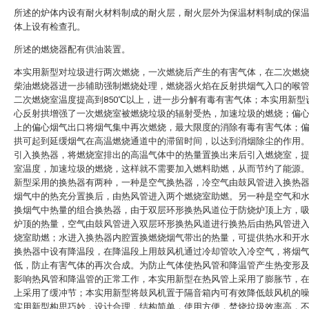
所述的炉体内设有耐火材料制成的耐火层，耐火层外为保温材料制成的保
体上设有检查孔。
所述的燃烧器配有供油装置。
本实用新型对垃圾进行两次燃烧，一次燃烧后产生的有害气体，在二次燃
柴油燃烧器进一步辅助强制燃烧处理，燃烧器火焰在反射拱烟气入口的喉
二次燃烧室温度提高到850℃以上，进一步分解有毒有害气体；本实用新型
心反射拱增强了一次燃烧室被燃烧垃圾的辐射受热，加速垃圾的燃烧；偏
上的偏心烟气出口将烟气集中再次燃烧，最大限度的消除有毒有害气体；
拱可起到延缓烟气在高温燃烧通道中的滞留时间，以达到消烟除尘的作用
引入换热器，将燃烧室排出的高温气体中的热量置换出来后引入燃烧室，
室温度，加速垃圾的燃烧，这样就不需要加入燃料助燃，从而节约了能源
新型采用的换热器有两种，一种是空气换热器，冷空气由鼓风管进入换热
烟气中的热充分置换后，由热风管进入两个燃烧室助燃。另一种是空气和
换烟气中热量的组合换热器，由于双层环形换热风道位于防烧炉顶上方，
炉顶的热量，空气由鼓风管进入双层环形换热风道进行换热后由热风管进
烧室助燃；水进入换热器内腔置换燃烧烟气带出的热量，可提供热水和开
换热器中设有降温段，在降温段上用鼓风机通过冷却管吹入冷空气，将烟
低，防止有害气体的再次合成。为防止气体使热风管和降温管产生热变形
影响热风管和降温管的正常工作，本实用新型在热风管上采用了膨胀节，
上采用了缓冲节；本实用新型将鼓风机置于隔音箱内可有效降低鼓风机的
实用新型构思巧妙，设计合理，结构简单，使用方便，焚烧垃圾效率高，