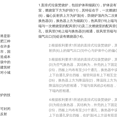
1.直排式垃圾焚烧炉，包括炉体和烟囱(1)，炉体设有
室，燃烧室下方为炉排(11)，其特征在于，一次燃烧室
(6)，偏心反射拱上方为炉顶(4)，防烧炉顶内为二次
换热器(3)，换热器上方为烟囱(1)，热风管(19)上端
端与一次燃烧室的配风管(12)及二次燃烧室的配风管
孔，鼓风管(18)上端与换热器(3)相通，鼓风管另端与
理将是影
烟气出口(5)处设有燃烧器(14)。
堆肥三种
2.根据权利要求1所述的直排式垃圾焚烧炉，
，在许多
射拱(6)上的烟气出口(5)中心与炉体中心的偏心距
城市，国
制造成本
3.根据权利要求1所述的直排式垃圾焚烧炉，
垃圾中的
(3)为空气换热器，其结构为，外壳的上下固
为建筑材
(25)，挡板上均布有至少2个通孔，换热器中设
，对小城
上下自通孔穿出挡板，烟管间设有上下相互交
(26)，换热器上方为降温段(2)，降温段上方为烟
降温段(2)内腔相通，下端与鼓风机(24)相连，热
下端内腔相通。
烧炉的技
4.根据权利要求1所述的直排式垃圾焚烧炉，
(3)为组合换热器，其结构为，外壳的上下固
有可封闭
(25)，挡板上均布有至少2个通孔，换热器中设
心反射
上下自通孔穿出挡板，在炉顶(4)上方设有双层