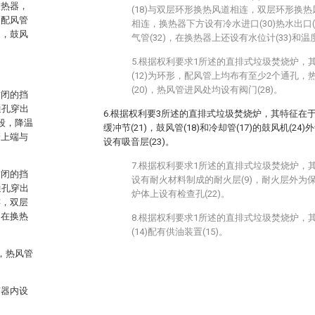
换热器，
(18)与双层环形换热风道相连，双层环形换热
的配风管
相连，换热器下方设有冷水进口(30)热水出口
通，鼓风
气管(32)，在换热器上还设有水位计(33)和温度
5.根据权利要求1所述的直排式垃圾焚烧炉，
(12)为环形，配风管上均布有至少2个通孔，热
(20)，热风管进风处均设有阀门(28)。
封闭的挡
通孔穿出
6.根据权利要3所述的直排式垃圾焚烧炉，其特征在于
段，降温
缓冲节(21)，鼓风管(18)和冷却管(17)的鼓风机(24
管上端与
设有吸音层(23)。
7.根据权利要求1所述的直排式垃圾焚烧炉，
封闭的挡
设有耐火材料制成的耐火层(9)，耐火层外为保
通孔穿出
炉体上设有检查孔(22)。
连，双层
，在换热
8.根据权利要求1所述的直排式垃圾焚烧炉，
(14)配有供油装置(15)。
，热风管
声器内设