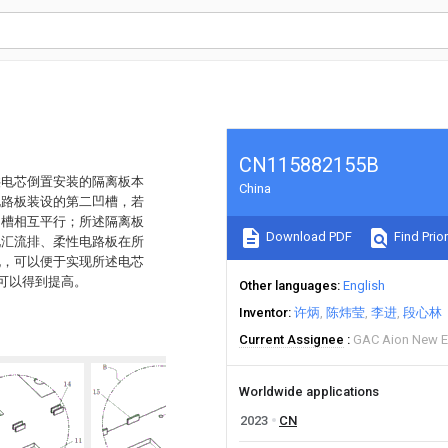
CN115882155B
供电芯倒置安装的隔离板本
China
电路板装设的第二凹槽，若
凹槽相互平行；所述隔离板
Download PDF
Find Prior
现汇流排、柔性电路板在所
孔，可以便于实现所述电芯
可以得到提高。
Other languages
English
Inventor
许炳
陈炜莹
李进
段心林
Current Assignee
GAC Aion New E
Worldwide applications
2023
CN