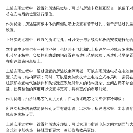
上述实现过程中，设置的所述限位块，可以与所述卡座相互配合，以便于
芯在安装后的位置进行限位。
作为优选，所述隔离板本体的两侧边沿上设置有若干过孔，若干所述过孔
设置。
上述实现过程中，设置的所述过孔，可以便于与后续冷却板的安装进行配
本申请中还提供有一种电池包，包括若干电芯和以上所述的一种线束隔离
电芯的正极柱、负极柱和防爆阀均设置在所述电芯的顶端，所述电芯呈倒
在所述线束隔离板上。
上述实现过程中，通过设置的所述线束隔离板，可以实现所述电芯在电池
置式安装，结构新颖；同时，可以避免传统技术上电芯立式布局时，需要
组顶部布置电气连接件和防爆泄压系统所带来的结构复杂、空间占用不够
题，使得整包的厚度可以设置得更薄，具有更好的市场前景。
作为优选，沿所述电芯的宽度方向，在两所述电芯之间夹设有冷却板；
所述冷却板的底端两侧分别设置有进水管、出水管，所述进水管、出水管
线束隔离板设置。
上述实现过程中，设置的所述冷却板，可以实现与所述电芯之间大侧面与
合式的冷却换热，接触面积更大，冷却换热效果更好。