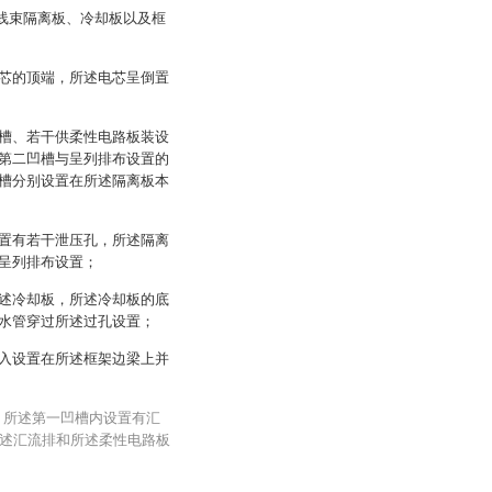
括线束隔离板、冷却板以及框
芯的顶端，所述电芯呈倒置
槽、若干供柔性电路板装设
第二凹槽与呈列排布设置的
槽分别设置在所述隔离板本
置有若干泄压孔，所述隔离
呈列排布设置；
述冷却板，所述冷却板的底
水管穿过所述过孔设置；
入设置在所述框架边梁上并
，所述第一凹槽内设置有汇
述汇流排和所述柔性电路板