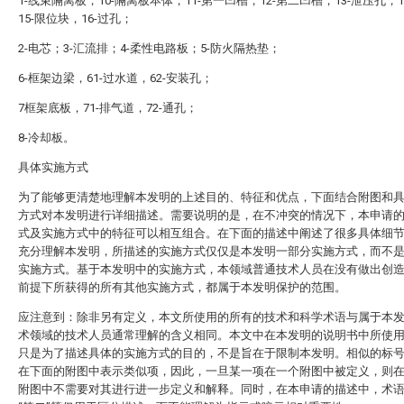
1-线束隔离板，10-隔离板本体，11-第一凹槽，12-第二凹槽，13-泄压孔，1
15-限位块，16-过孔；
2-电芯；3-汇流排；4-柔性电路板；5-防火隔热垫；
6-框架边梁，61-过水道，62-安装孔；
7框架底板，71-排气道，72-通孔；
8-冷却板。
具体实施方式
为了能够更清楚地理解本发明的上述目的、特征和优点，下面结合附图和
方式对本发明进行详细描述。需要说明的是，在不冲突的情况下，本申请
式及实施方式中的特征可以相互组合。在下面的描述中阐述了很多具体细
充分理解本发明，所描述的实施方式仅仅是本发明一部分实施方式，而不
实施方式。基于本发明中的实施方式，本领域普通技术人员在没有做出创
前提下所获得的所有其他实施方式，都属于本发明保护的范围。
应注意到：除非另有定义，本文所使用的所有的技术和科学术语与属于本
术领域的技术人员通常理解的含义相同。本文中在本发明的说明书中所使
只是为了描述具体的实施方式的目的，不是旨在于限制本发明。相似的标
在下面的附图中表示类似项，因此，一旦某一项在一个附图中被定义，则
附图中不需要对其进行进一步定义和解释。同时，在本申请的描述中，术语“