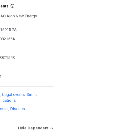
vents
 GAC Aion New Energy
215925.7A
5882155A
5882155B
n
)
Legal events
Similar
lications
ssier
Discuss
Hide Dependent