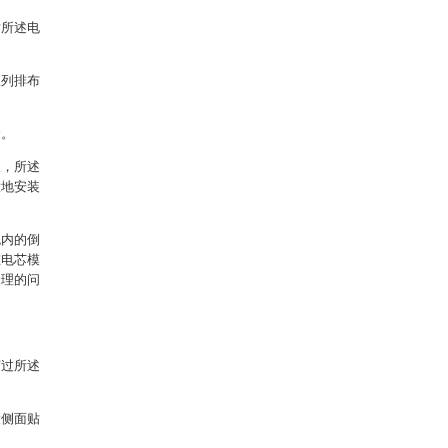
对所述电
呈列排布
合。
板，所述
置地安装
包内的倒
在电芯模
合理的问
穿过所述
大侧面贴