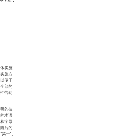
4-卡座，
具体实施
的实施方
节以便于
是全部的
造性劳动
发明的技
用的术语
号和字母
在随后的
第一”、