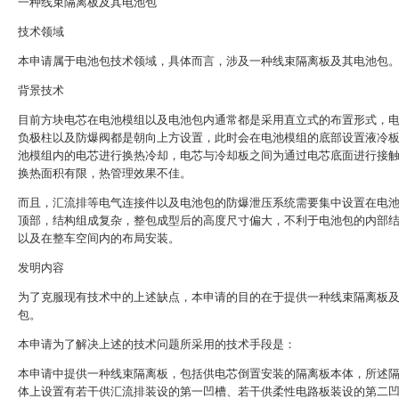
一种线束隔离板及其电池包
技术领域
本申请属于电池包技术领域，具体而言，涉及一种线束隔离板及其电池包
背景技术
目前方块电芯在电池模组以及电池包内通常都是采用直立式的布置形式，
负极柱以及防爆阀都是朝向上方设置，此时会在电池模组的底部设置液冷
池模组内的电芯进行换热冷却，电芯与冷却板之间为通过电芯底面进行接
换热面积有限，热管理效果不佳。
而且，汇流排等电气连接件以及电池包的防爆泄压系统需要集中设置在电
顶部，结构组成复杂，整包成型后的高度尺寸偏大，不利于电池包的内部
以及在整车空间内的布局安装。
发明内容
为了克服现有技术中的上述缺点，本申请的目的在于提供一种线束隔离板
包。
本申请为了解决上述的技术问题所采用的技术手段是：
本申请中提供一种线束隔离板，包括供电芯倒置安装的隔离板本体，所述
体上设置有若干供汇流排装设的第一凹槽、若干供柔性电路板装设的第二