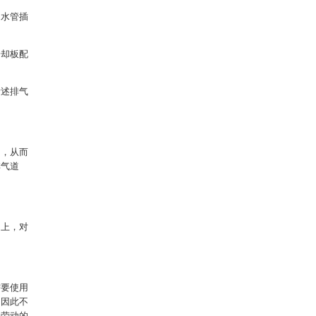
出水管插
冷却板配
所述排气
用，从而
排气道
。
向上，对
需要使用
，因此不
性劳动的