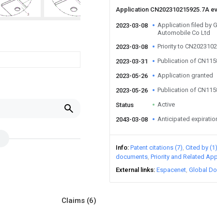
Application CN202310215925.7A e
Application filed by
2023-03-08
Automobile Co Ltd
Priority to CN202310
2023-03-08
Publication of CN11
2023-03-31
Application granted
2023-05-26
Publication of CN11
2023-05-26
Active
Status
Anticipated expiratio
2043-03-08
Info
Patent citations (7)
Cited by (1
documents
Priority and Related App
External links
Espacenet
Global Do
Claims
(6)