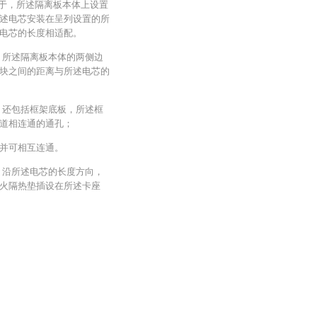
在于，所述隔离板本体上设置
述电芯安装在呈列设置的所
电芯的长度相适配。
，所述隔离板本体的两侧边
块之间的距离与所述电芯的
，还包括框架底板，所述框
道相连通的通孔；
并可相互连通。
，沿所述电芯的长度方向，
火隔热垫插设在所述卡座