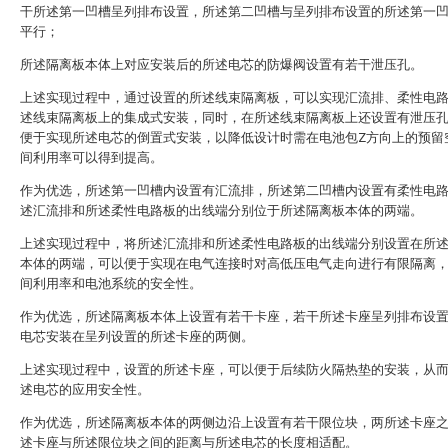
干所述第一凹槽呈列排布设置，所述第二凹槽与呈列排布设置的所述第一
平行；
所述隔离板本体上对应安装后的所述电芯的防爆阀设置有若干泄压孔。
上述实现过程中，通过设置的所述线束隔离板，可以实现汇流排、柔性电
述线束隔离板上的集成式安装，同时，在所述线束隔离板上还设置有泄压
便于实现所述电芯的倒置式安装，以降低设计时需在电池包Z方向上的预留
间利用率可以得到提高。
作为优选，所述第一凹槽内设置有汇流排，所述第二凹槽内设置有柔性电
述汇流排和所述柔性电路板的出线端分别位于所述隔离板本体的两端。
上述实现过程中，将所述汇流排和所述柔性电路板的出线端分别设置在所
本体的两端，可以便于实现在电气连接时对高低压电气走向进行有限隔离
间利用率和电池系统的安全性。
作为优选，所述隔离板本体上设置有若干卡座，若干所述卡座呈列排布设
电芯安装在呈列设置的所述卡座的两侧。
上述实现过程中，设置的所述卡座，可以便于后续防火隔热垫的安装，从
述电芯的应用安全性。
作为优选，所述隔离板本体的两侧边沿上设置有若干限位块，两所述卡座
述卡座与所述限位块之间的距离与所述电芯的长度相适配。