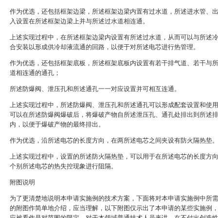
作为优选，还包括框架边梁，所述框架边梁内置有过水道，所述进水管、
入设置在所述框架边梁上并与所述过水道相连通。
上述实现过程中，在所述框架边梁内设置有所述过水道，从而可以与所述
合安装以形成供冷却液流通的回路，以便于对所述电芯进行热管理。
作为优选，还包括框架底板，所述框架底板内设置有若干排气道、若干与
道相连通的通孔；
所述防爆阀、泄压孔和所述通孔一一对应设置并可相互连通。
上述实现过程中，所述防爆阀、泄压孔和所述通孔可以形成配套设置和使
可以在所述防爆阀爆破后，将爆破产物自所述泄压孔、通孔处排出到所述
内，以便于爆破产物的最终排出。
作为优选，沿所述电芯的长度方向，在两所述电芯之间夹设有防火隔热垫
上述实现过程中，设置的所述防火隔热垫，可以用于在所述电芯的长度方
个别所述电芯的热失控现象进行阻隔。
附图说明
为了更清楚地说明本申请实施例的技术方案，下面将对本申请实施例中所
的附图作简单地介绍，应当理解，以下附图仅示出了本申请的某些实施例
应被看作是对范围的限定，对于本领域普通技术人员来讲，在不付出创造