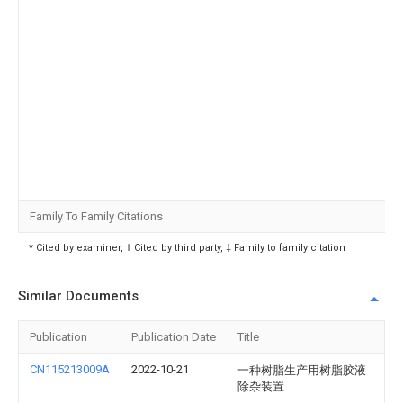
Family To Family Citations
* Cited by examiner, † Cited by third party, ‡ Family to family citation
Similar Documents
Publication
Publication Date
Title
CN115213009A
2022-10-21
一种树脂生产用树脂胶液
除杂装置