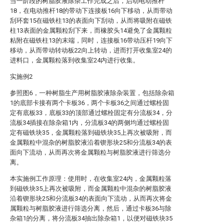
当一阶段的树脂胶液除杂工作完成之后，启动电动推杆
18，在电动推杆18的带动下连接板16向下移动，从而带动
刮环套15在磁铁柱13的表面向下刮动，从而将吸附在磁铁
柱13表面的金属颗粒刮下来，而橡胶头14避免了金属颗粒
粘附在磁铁柱13的末端，同时，连接板16带动压杆19向下
移动，从而带动转动板22向上转动，进而打开收集室24的
进料口，金属颗粒落到收集室24内进行收集。
实施例2
参照图6，一种树脂生产用树脂胶液除杂装置，包括除杂箱
1的底部卡接有两个卡板36，两个卡板36之间通过螺栓固
定有底板33，底板33的顶部通过螺栓固定有分流板34，分
流板34插接在除杂箱1内，分流板34的两侧均通过螺栓固
定有磁铁块35，金属颗粒落到磁铁块35上再次被吸附，而
金属颗粒中混杂的树脂胶液沿着锲形块25和分流板34的表
面向下流动，从而再次将金属颗粒与树脂胶液进行筛选分
离。
本实施例工作原理：使用时，在收集室24内，金属颗粒落
到磁铁块35上再次被吸附，而金属颗粒中混杂的树脂胶液
沿着锲形块25和分流板34的表面向下流动，从而再次将金
属颗粒与树脂胶液进行筛选分离，然后，通过卡板36与除
杂箱1的分离，将分流板34抽出除杂箱1，以便对磁铁块35