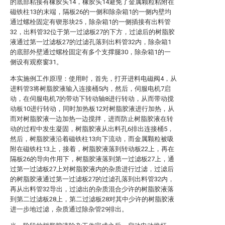
的底部粘接有橡胶头14，橡胶头14避免了金属颗粒粘附在
磁铁柱13的末端，隔板26的一侧和除杂箱1的一侧内壁均
通过螺栓固定有锲形块25，除杂箱1的一侧插接有出料管
32，出料管32位于第一过滤板27的下方，过滤后的树脂胶
液通过第一过滤板27的过滤孔落到出料管32内，除杂箱1
的底部外壁通过螺栓固定有多个支撑腿30，除杂箱1的一
侧设有观察窗31。
本实施例工作原理：使用时，首先，打开进料电磁阀4，从
进料管3将树脂胶液输入连接桶5内，然后，伺服电机7启
动，在伺服电机7的带动下转动轴8进行转动，从而带动搅
动板10进行转动，同时加热板12对树脂胶液进行加热，从
而对树脂胶液一边加热一边搅拌，进而防止树脂胶液在转
动的过程中发生凝固，树脂胶液从出料孔6排出连接桶5，
然后，树脂胶液沿着磁铁柱13向下流动，而金属颗粒被吸
附在磁铁柱13上，接着，树脂胶液落到转动板22上，再在
隔板26的导向作用下，树脂胶液落到第一过滤板27上，通
过第一过滤板27上对树脂胶液内的杂质进行过滤，过滤后
的树脂胶液通过第一过滤板27的过滤孔落到出料管32内，
再从出料管32导出，过滤出的杂质混合少许的树脂胶液落
到第二过滤板28上，第二过滤板28对其中少许的树脂胶液
进一步地过滤，杂质通过除杂管29排出。