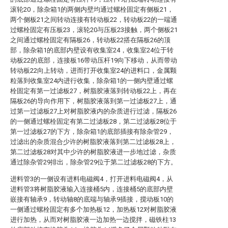
滚轮20，除杂箱1的两侧内壁均通过螺栓固定有侧板21，
两个侧板21之间转动连接有转动板22，转动板22的一端通
过螺栓固定有压板23，滚轮20与压板23接触，两个侧板21
之间通过螺栓固定有隔板26，转动板22搭在隔板26的顶
部，除杂箱1的底部内壁设有收集室24，收集室24位于转
动板22的底部，连接板16带动压杆19向下移动，从而带动
转动板22向上转动，进而打开收集室24的进料口，金属颗
粒落到收集室24内进行收集，除杂箱1的一侧内壁通过螺
栓固定有第一过滤板27，树脂胶液落到转动板22上，再在
隔板26的导向作用下，树脂胶液落到第一过滤板27上，通
过第一过滤板27上对树脂胶液内的杂质进行过滤，隔板26
的一侧通过螺栓固定有第二过滤板28，第二过滤板28位于
第一过滤板27的下方，除杂箱1的底部插接有除杂管29，
过滤出的杂质混合少许的树脂胶液落到第二过滤板28上，
第二过滤板28对其中少许的树脂胶液进一步地过滤，杂质
通过除杂管29排出，除杂管29位于第二过滤板28的下方。
进料管3的一侧设有进料电磁阀4，打开进料电磁阀4，从
进料管3将树脂胶液输入连接桶5内，连接桶5的底部内壁
嵌接有轴承9，转动轴8的底端与轴承9插接，搅动板10的
一侧通过螺栓固定有多个加热板12，加热板12对树脂胶液
进行加热，从而对树脂胶液一边加热一边搅拌，磁铁柱13