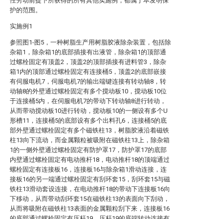
性劳动前提下所获得的所有其他实施例，都属于本发明保
护的范围。
实施例1
参照图1-图5，一种树脂生产用树脂胶液除杂装置，包括除
杂箱1，除杂箱1的底部插接有出液管，除杂箱1的顶部通
过螺栓固定有顶盖2，顶盖2的顶部插接有进料管3，除杂
箱1内的顶部通过螺栓固定有连接桶5，顶盖2的底部嵌接
有伺服电机7，伺服电机7的输出端键连接有转动轴8，转
动轴8的外壁通过螺栓固定有多个搅动板10，搅动板10位
于连接桶5内，在伺服电机7的带动下转动轴8进行转动，
从而带动搅动板10进行转动，搅动板10的一侧设有多个U
形槽11，连接桶5的底部设有多个出料孔6，连接桶5的底
部外壁通过螺栓固定有多个磁铁柱13，树脂胶液沿着磁铁
柱13向下流动，而金属颗粒被吸附在磁铁柱13上，除杂箱
1的一侧外壁通过螺栓固定有防护罩17，防护罩17的底部
内壁通过螺栓固定有电动推杆18，电动推杆18的顶端通过
螺栓固定有连接板16，连接板16与除杂箱1滑动连接，连
接板16的另一端通过螺栓固定有刮环套15，刮环套15与磁
铁柱13滑动套设连接，在电动推杆18的带动下连接板16向
下移动，从而带动刮环套15在磁铁柱13的表面向下刮动，
从而将吸附在磁铁柱13表面的金属颗粒刮下来，连接板16
的底部通过螺栓固定有压杆19，压杆19的底端转动连接有