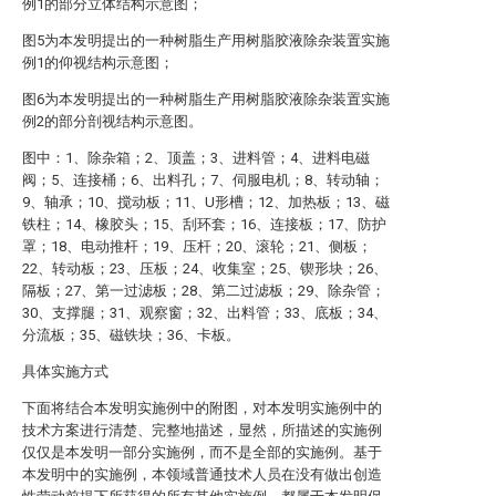
例1的部分立体结构示意图；
图5为本发明提出的一种树脂生产用树脂胶液除杂装置实施
例1的仰视结构示意图；
图6为本发明提出的一种树脂生产用树脂胶液除杂装置实施
例2的部分剖视结构示意图。
图中：1、除杂箱；2、顶盖；3、进料管；4、进料电磁
阀；5、连接桶；6、出料孔；7、伺服电机；8、转动轴；
9、轴承；10、搅动板；11、U形槽；12、加热板；13、磁
铁柱；14、橡胶头；15、刮环套；16、连接板；17、防护
罩；18、电动推杆；19、压杆；20、滚轮；21、侧板；
22、转动板；23、压板；24、收集室；25、锲形块；26、
隔板；27、第一过滤板；28、第二过滤板；29、除杂管；
30、支撑腿；31、观察窗；32、出料管；33、底板；34、
分流板；35、磁铁块；36、卡板。
具体实施方式
下面将结合本发明实施例中的附图，对本发明实施例中的
技术方案进行清楚、完整地描述，显然，所描述的实施例
仅仅是本发明一部分实施例，而不是全部的实施例。基于
本发明中的实施例，本领域普通技术人员在没有做出创造