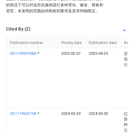
的情况下可以对这些实施例进行多种变化、修改、替换和
变型，本发明的范围由所附权利要求及其等同物限定。
Cited By (2)
Publication number
Priority date
Publication date
Assi
CN115999768A
*
2023-02-07
2023-04-25
济源
实业
公司
CN117960375A
*
2024-03-29
2024-05-03
亿凯(
苏)机
科技
公司