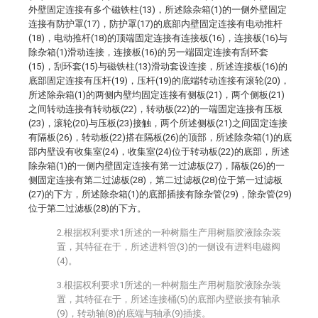
外壁固定连接有多个磁铁柱(13)，所述除杂箱(1)的一侧外壁固定
连接有防护罩(17)，防护罩(17)的底部内壁固定连接有电动推杆
(18)，电动推杆(18)的顶端固定连接有连接板(16)，连接板(16)与
除杂箱(1)滑动连接，连接板(16)的另一端固定连接有刮环套
(15)，刮环套(15)与磁铁柱(13)滑动套设连接，所述连接板(16)的
底部固定连接有压杆(19)，压杆(19)的底端转动连接有滚轮(20)，
所述除杂箱(1)的两侧内壁均固定连接有侧板(21)，两个侧板(21)
之间转动连接有转动板(22)，转动板(22)的一端固定连接有压板
(23)，滚轮(20)与压板(23)接触，两个所述侧板(21)之间固定连接
有隔板(26)，转动板(22)搭在隔板(26)的顶部，所述除杂箱(1)的底
部内壁设有收集室(24)，收集室(24)位于转动板(22)的底部，所述
除杂箱(1)的一侧内壁固定连接有第一过滤板(27)，隔板(26)的一
侧固定连接有第二过滤板(28)，第二过滤板(28)位于第一过滤板
(27)的下方，所述除杂箱(1)的底部插接有除杂管(29)，除杂管(29)
位于第二过滤板(28)的下方。
2.根据权利要求1所述的一种树脂生产用树脂胶液除杂装
置，其特征在于，所述进料管(3)的一侧设有进料电磁阀
(4)。
3.根据权利要求1所述的一种树脂生产用树脂胶液除杂装
置，其特征在于，所述连接桶(5)的底部内壁嵌接有轴承
(9)，转动轴(8)的底端与轴承(9)插接。