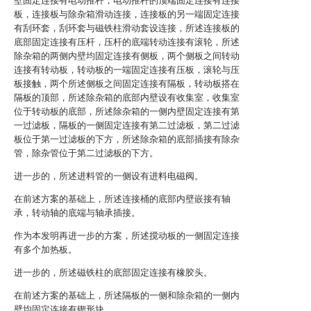
壁固定连接有电动推杆，电动推杆的顶端固定连接有连接
板，连接板与除杂箱滑动连接，连接板的另一端固定连接
有刮环套，刮环套与磁铁柱滑动套设连接，所述连接板的
底部固定连接有压杆，压杆的底端转动连接有滚轮，所述
除杂箱的两侧内壁均固定连接有侧板，两个侧板之间转动
连接有转动板，转动板的一端固定连接有压板，滚轮与压
板接触，两个所述侧板之间固定连接有隔板，转动板搭在
隔板的顶部，所述除杂箱的底部内壁设有收集室，收集室
位于转动板的底部，所述除杂箱的一侧内壁固定连接有第
一过滤板，隔板的一侧固定连接有第二过滤板，第二过滤
板位于第一过滤板的下方，所述除杂箱的底部插接有除杂
管，除杂管位于第二过滤板的下方。
进一步的，所述进料管的一侧设有进料电磁阀。
在前述方案的基础上，所述连接桶的底部内壁嵌接有轴
承，转动轴的底端与轴承插接。
作为本发明再进一步的方案，所述搅动板的一侧固定连接
有多个加热板。
进一步的，所述磁铁柱的底部固定连接有橡胶头。
在前述方案的基础上，所述隔板的一侧和除杂箱的一侧内
壁均固定连接有锲形块。