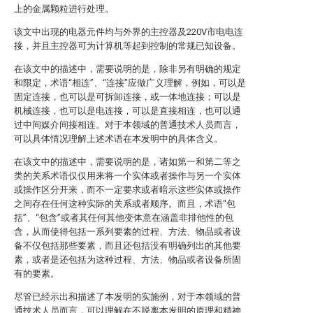
上的金属颗粒进行处理。
该文中出现的电器元件均与外界的主控器及220V市电电连
接，并且主控器可为计算机等起到控制的常规已知设备。
在该文中的描述中，需要说明的是，除非另有明确的规定
和限定，术语“相连”、“连接”应做广义理解，例如，可以是
固定连接，也可以是可拆卸连接，或一体地连接；可以是
机械连接，也可以是电连接，可以是直接相连，也可以通
过中间媒介间接相连。对于本领域的普通技术人员而言，
可以具体情况理解上述术语在本发明中的具体含义。
在该文中的描述中，需要说明的是，诸如第一和第二等之
类的关系术语仅仅用来将一个实体或者操作与另一个实体
或操作区分开来，而不一定要求或者暗示这些实体或操作
之间存在任何这种实际的关系或者顺序。而且，术语“包
括”、“包含”或者其任何其他变体意在涵盖非排他性的包
含，从而使得包括一系列要素的过程、方法、物品或者设
备不仅包括那些要素，而且还包括没有明确列出的其他要
素，或者是还包括为这种过程、方法、物品或者设备所固
有的要素。
尽管已经示出和描述了本发明的实施例，对于本领域的普
通技术人员而言，可以理解在不脱离本发明的原理和精神