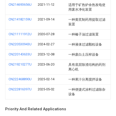
CN214693656U
2021-11-12
适用于矿热炉余热发电使
用废水净化装置
CN214182159U
2021-09-14
一种黄芪制药用提取过滤
装置
CN211111912U
2020-07-28
一种榛子油过滤装置
CN220530943U
2024-02-27
一种液体过滤颗粒设备
CN220143633U
2023-12-08
一种废白土压榨设备
CN219210277U
2023-06-20
具有底层除渣结构的药剂
离心机
CN222468890U
2025-02-14
一种果汁分离搅拌设备
CN222816397U
2025-05-02
一种便捷式涂料过滤除杂
设备
Priority And Related Applications