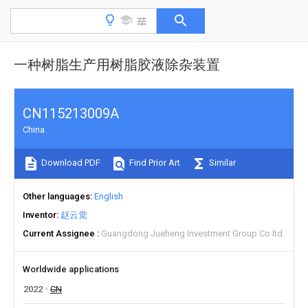
一种树脂生产用树脂胶液除杂装置
CN115213009A
China
Download PDF
Find Prior Art
Similar
Other languages
English
Inventor
赵云觉
Current Assignee
Guangdong Jueheng Investment Group Co ltd
Worldwide applications
2022
CN