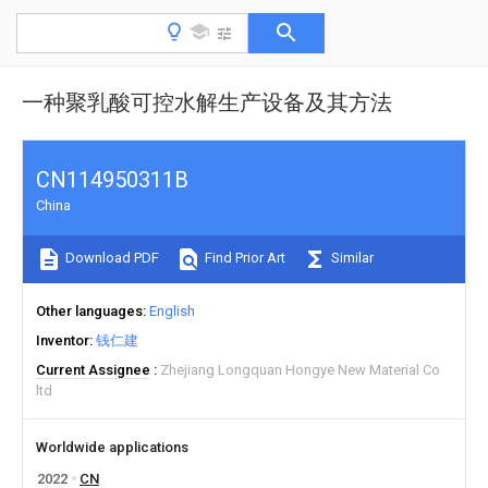
一种聚乳酸可控水解生产设备及其方法
CN114950311B
China
Download PDF
Find Prior Art
Similar
Other languages
English
Inventor
钱仁建
Current Assignee
Zhejiang Longquan Hongye New Material Co
ltd
Worldwide applications
2022
CN