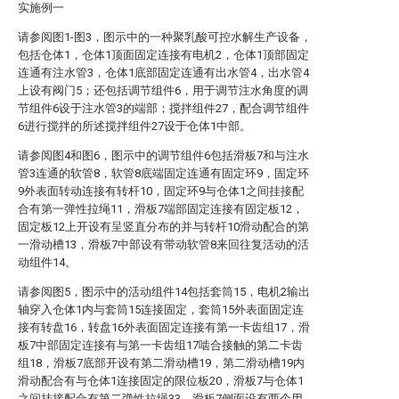
实施例一
请参阅图1-图3，图示中的一种聚乳酸可控水解生产设备，
包括仓体1，仓体1顶面固定连接有电机2，仓体1顶部固定
连通有注水管3，仓体1底部固定连通有出水管4，出水管4
上设有阀门5；还包括调节组件6，用于调节注水角度的调
节组件6设于注水管3的端部；搅拌组件27，配合调节组件
6进行搅拌的所述搅拌组件27设于仓体1中部。
请参阅图4和图6，图示中的调节组件6包括滑板7和与注水
管3连通的软管8，软管8底端固定连通有固定环9，固定环
9外表面转动连接有转杆10，固定环9与仓体1之间挂接配
合有第一弹性拉绳11，滑板7端部固定连接有固定板12，
固定板12上开设有呈竖直分布的并与转杆10滑动配合的第
一滑动槽13，滑板7中部设有带动软管8来回往复活动的活
动组件14。
请参阅图5，图示中的活动组件14包括套筒15，电机2输出
轴穿入仓体1内与套筒15连接固定，套筒15外表面固定连
接有转盘16，转盘16外表面固定连接有第一卡齿组17，滑
板7中部固定连接有与第一卡齿组17啮合接触的第二卡齿
组18，滑板7底部开设有第二滑动槽19，第二滑动槽19内
滑动配合有与仓体1连接固定的限位板20，滑板7与仓体1
之间挂接配合有第二弹性拉绳33，滑板7侧面设有两个用