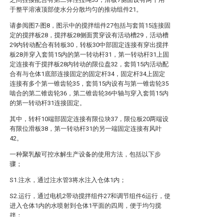
于整平溶液顶部使水分分散均匀的推动组件21。
请参阅图7-图8，图示中的搅拌组件27包括与套筒15连接固
定的搅拌板28，搅拌板28侧面贯穿设有活动槽29，活动槽
29内转动配合有转板30，转板30中部固定连接有穿出搅拌
板28并穿入套筒15内的第一转动杆31，第一转动杆31上固
定连接有于搅拌板28内转动的限位盘32，套筒15内活动配
合有与仓体1底部连接固定的固定杆34，固定杆34上固定
连接有多个第一锥齿轮35，套筒15内设有与第一锥齿轮35
啮合的第二锥齿轮36，第二锥齿轮36中轴与穿入套筒15内
的第一转动杆31连接固定。
其中，转杆10端部固定连接有限位块37，限位板20两端设
有限位滑板38，第一转动杆31的另一端固定连接有风叶
42。
一种聚乳酸可控水解生产设备的使用方法，包括以下步
骤；
S1.注水，通过注水管3将水注入仓体1内；
S2.运行，通过电机2带动搅拌组件27和调节组件6运行，使
进入仓体1内的水喷射到仓体1平面的四周，便于均匀搅
拌；