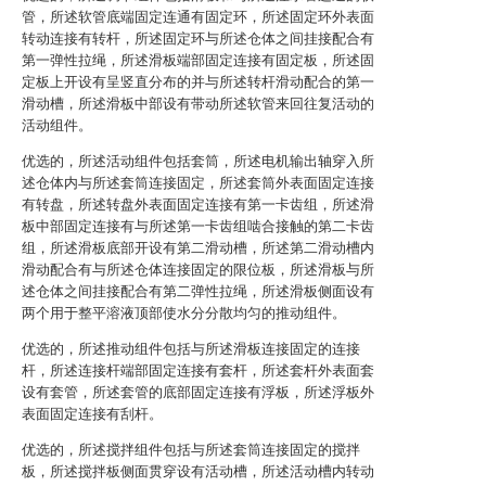
管，所述软管底端固定连通有固定环，所述固定环外表面
转动连接有转杆，所述固定环与所述仓体之间挂接配合有
第一弹性拉绳，所述滑板端部固定连接有固定板，所述固
定板上开设有呈竖直分布的并与所述转杆滑动配合的第一
滑动槽，所述滑板中部设有带动所述软管来回往复活动的
活动组件。
优选的，所述活动组件包括套筒，所述电机输出轴穿入所
述仓体内与所述套筒连接固定，所述套筒外表面固定连接
有转盘，所述转盘外表面固定连接有第一卡齿组，所述滑
板中部固定连接有与所述第一卡齿组啮合接触的第二卡齿
组，所述滑板底部开设有第二滑动槽，所述第二滑动槽内
滑动配合有与所述仓体连接固定的限位板，所述滑板与所
述仓体之间挂接配合有第二弹性拉绳，所述滑板侧面设有
两个用于整平溶液顶部使水分分散均匀的推动组件。
优选的，所述推动组件包括与所述滑板连接固定的连接
杆，所述连接杆端部固定连接有套杆，所述套杆外表面套
设有套管，所述套管的底部固定连接有浮板，所述浮板外
表面固定连接有刮杆。
优选的，所述搅拌组件包括与所述套筒连接固定的搅拌
板，所述搅拌板侧面贯穿设有活动槽，所述活动槽内转动