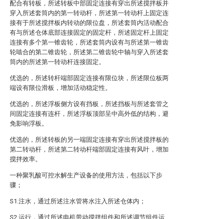
配合有转板，所述转板中部固定连接有穿出所述搅拌板并
穿入所述套筒内的第一转动杆，所述第一转动杆上固定连
接有于所述搅拌板内转动的限位盘，所述套筒内活动配合
有与所述仓体底部连接固定的固定杆，所述固定杆上固定
连接有多个第一锥齿轮，所述套筒内设有与所述第一锥齿
轮啮合的第二锥齿轮，所述第二锥齿轮中轴与穿入所述套
筒内的所述第一转动杆连接固定。
优选的，所述转杆端部固定连接有限位块，所述限位板两
端设有限位滑板，增加活动稳定性。
优选的，所述浮板侧方设有挡板，所述挡板与所述套管之
间固定连接有连杆，所述浮板顶部呈中高外低的结构，避
免影响浮板。
优选的，所述转板的另一端固定连接有穿出所述搅拌板的
第二转动杆，所述第二转动杆端部固定连接有风叶，增加
搅拌效率。
一种聚乳酸可控水解生产设备的使用方法，包括以下步
骤；
S1.注水，通过所述注水管将水注入所述仓体内；
S2.运行，通过所述电机带动搅拌组件和所述调节组件运