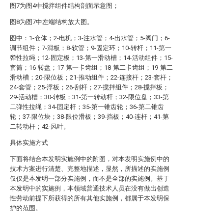
图7为图4中搅拌组件结构剖面示意图；
图8为图7中左端结构放大图。
图中：1-仓体；2-电机；3-注水管；4-出水管；5-阀门；6-
调节组件；7-滑板；8-软管；9-固定环；10-转杆；11-第一
弹性拉绳；12-固定板；13-第一滑动槽；14-活动组件；15-
套筒；16-转盘；17-第一卡齿组；18-第二卡齿组；19-第二
滑动槽；20-限位板；21-推动组件；22-连接杆；23-套杆；
24-套管；25-浮板；26-刮杆；27-搅拌组件；28-搅拌板；
29-活动槽；30-转板；31-第一转动杆；32-限位盘；33-第
二弹性拉绳；34-固定杆；35-第一锥齿轮；36-第二锥齿
轮；37-限位块；38-限位滑板；39-挡板；40-连杆；41-第
二转动杆；42-风叶。
具体实施方式
下面将结合本发明实施例中的附图，对本发明实施例中的
技术方案进行清楚、完整地描述，显然，所描述的实施例
仅仅是本发明一部分实施例，而不是全部的实施例。基于
本发明中的实施例，本领域普通技术人员在没有做出创造
性劳动前提下所获得的所有其他实施例，都属于本发明保
护的范围。