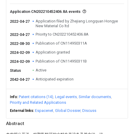
Application CN202210452406.8A events
Application filed by Zhejiang Longquan Hongye
2022-04-27
New Material Co ltd
Priority to CN202210452406.8A
2022-04-27
Publication of CN114950311A
2022-08-30
Application granted
2024-02-09
Publication of CN114950311B
2024-02-09
Active
Status
Anticipated expiration
2042-04-27
Info
Patent citations (14)
Legal events
Similar documents
Priority and Related Applications
External links
Espacenet
Global Dossier
Discuss
Abstract