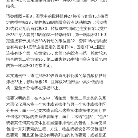
结构。
请参阅图7-图8，图示中的搅拌组件27包括与套筒15连接固
定的搅拌板28，搅拌板28侧面贯穿设有活动槽29，活动槽
29内转动配合有转板30，转板30中部固定连接有穿出搅拌
板28并穿入套筒15内的第一转动杆31，第一转动杆31上固
定连接有于搅拌板28内转动的限位盘32，套筒15内活动配
合有与仓体1底部连接固定的固定杆34，固定杆34上固定
连接有多个第一锥齿轮35，套筒15内设有与第一锥齿轮35
啮合的第二锥齿轮36，第二锥齿轮36中轴与穿入套筒15内
的第一转动杆31连接固定。
本实施例中，通过挡板39设置避免软化慢的聚乳酸粘黏到
浮板25上，影响浮板25，且浮板25顶部呈中高外低的结
构，避免水分堆积在浮板25上。
需要说明的是，在本文中，诸如第一和第二等之类的关系
术语仅仅用来将一个实体或者操作与另一个实体或操作区
分开来，而不一定要求或者暗示这些实体或操作之间存在
任何这种实际的关系或者顺序。而且，术语“包括”、“包含”
或者其任何其他变体意在涵盖非排他性的包含，从而使得
包括一系列要素的过程、方法、物品或者设备不仅包括那
些要素，而且还包括没有明确列出的其他要素，或者是还