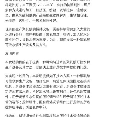
稳定性好，加工温度170～230℃，有好的抗溶剂性，可用
多种方式进行加工，如挤压、纺丝、双轴拉伸，注射吹
塑。由聚乳酸制成的产品除能生物降解外，生物相容性、
光泽度、透明性、手感和耐热性好。
现有的生产聚乳酸的搅拌设备，需要持续需要加入大量的
水进行分解，搅拌初期由于聚乳酸过于粘稠，加入的水分
散不均匀，导致水解效率差，为此，我们提出一种聚乳酸
可控水解生产设备及其方法。
发明内容
本发明的目的在于提供一种可均匀进水的聚乳酸可控水解
生产设备及其方法，以解决上述背景技术中提出的问题。
为实现上述目的，本发明提供如下技术方案：一种聚乳酸
可控水解生产设备，包括仓体，所述仓体顶面固定连接有
电机，所述仓体顶部固定连通有注水管，所述仓体底部固
定连通有出水管，所述出水管上设有阀门；还包括调节组
件，用于调节注水角度的所述调节组件设于所述所述注水
管的端部；搅拌组件，配合所述调节组件进行搅拌的所述
搅拌组件设于所述仓体中部。
优选的，所述调节组件包括滑板和与所述注水管连通的软