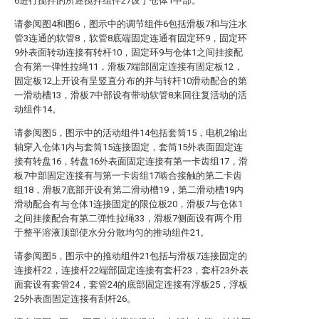
6进行搅拌的所述搅拌组件27设于仓体1中部。
请参阅图4和图6，图示中的调节组件6包括滑板7和与注水
管3连通的软管8，软管8底端固定连通有固定环9，固定环
9外表面转动连接有转杆10，固定环9与仓体1之间挂接配
合有第一弹性拉绳11，滑板7端部固定连接有固定板12，
固定板12上开设有呈竖直分布的并与转杆10滑动配合的第
一滑动槽13，滑板7中部设有带动软管8来回往复活动的活
动组件14。
请参阅图5，图示中的活动组件14包括套筒15，电机2输出
轴穿入仓体1内与套筒15连接固定，套筒15外表面固定连
接有转盘16，转盘16外表面固定连接有第一卡齿组17，滑
板7中部固定连接有与第一卡齿组17啮合接触的第二卡齿
组18，滑板7底部开设有第二滑动槽19，第二滑动槽19内
滑动配合有与仓体1连接固定的限位板20，滑板7与仓体1
之间挂接配合有第二弹性拉绳33，滑板7侧面设有两个用
于整平溶液顶部使水分分散均匀的推动组件21。
请参阅图5，图示中的推动组件21包括与滑板7连接固定的
连接杆22，连接杆22端部固定连接有套杆23，套杆23外表
面套设有套管24，套管24的底部固定连接有浮板25，浮板
25外表面固定连接有刮杆26。