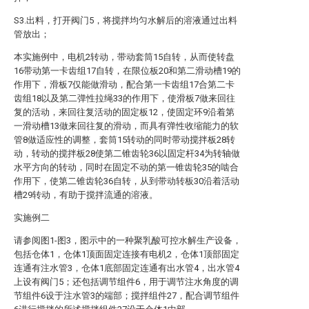
S3.出料，打开阀门5，将搅拌均匀水解后的溶液通过出料
管放出；
本实施例中，电机2转动，带动套筒15自转，从而使转盘
16带动第一卡齿组17自转，在限位板20和第二滑动槽19的
作用下，滑板7仅能做滑动，配合第一卡齿组17合第二卡
齿组18以及第二弹性拉绳33的作用下，使滑板7做来回往
复的活动，来回往复活动的固定板12，使固定环9沿着第
一滑动槽13做来回往复的滑动，而具有弹性收缩能力的软
管8做适应性的调整，套筒15转动的同时带动搅拌板28转
动，转动的搅拌板28使第二锥齿轮36以固定杆34为转轴做
水平方向的转动，同时在固定不动的第一锥齿轮35的啮合
作用下，使第二锥齿轮36自转，从到带动转板30沿着活动
槽29转动，有助于搅拌流通的溶液。
实施例二
请参阅图1-图3，图示中的一种聚乳酸可控水解生产设备，
包括仓体1，仓体1顶面固定连接有电机2，仓体1顶部固定
连通有注水管3，仓体1底部固定连通有出水管4，出水管4
上设有阀门5；还包括调节组件6，用于调节注水角度的调
节组件6设于注水管3的端部；搅拌组件27，配合调节组件