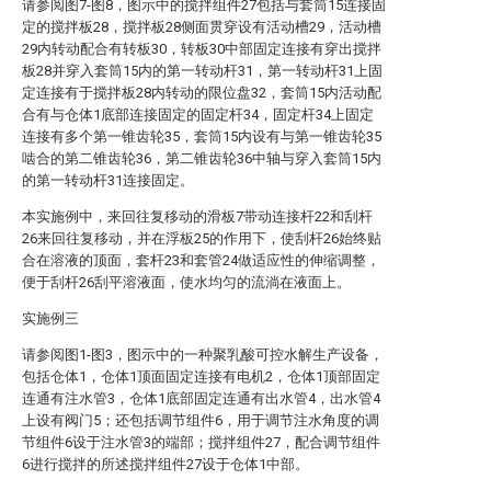
请参阅图7-图8，图示中的搅拌组件27包括与套筒15连接固
定的搅拌板28，搅拌板28侧面贯穿设有活动槽29，活动槽
29内转动配合有转板30，转板30中部固定连接有穿出搅拌
板28并穿入套筒15内的第一转动杆31，第一转动杆31上固
定连接有于搅拌板28内转动的限位盘32，套筒15内活动配
合有与仓体1底部连接固定的固定杆34，固定杆34上固定
连接有多个第一锥齿轮35，套筒15内设有与第一锥齿轮35
啮合的第二锥齿轮36，第二锥齿轮36中轴与穿入套筒15内
的第一转动杆31连接固定。
本实施例中，来回往复移动的滑板7带动连接杆22和刮杆
26来回往复移动，并在浮板25的作用下，使刮杆26始终贴
合在溶液的顶面，套杆23和套管24做适应性的伸缩调整，
便于刮杆26刮平溶液面，使水均匀的流淌在液面上。
实施例三
请参阅图1-图3，图示中的一种聚乳酸可控水解生产设备，
包括仓体1，仓体1顶面固定连接有电机2，仓体1顶部固定
连通有注水管3，仓体1底部固定连通有出水管4，出水管4
上设有阀门5；还包括调节组件6，用于调节注水角度的调
节组件6设于注水管3的端部；搅拌组件27，配合调节组件
6进行搅拌的所述搅拌组件27设于仓体1中部。