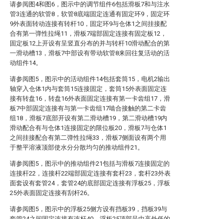
请参阅图4和图6，图示中的调节组件6包括滑板7和与注水
管3连通的软管8，软管8底端固定连通有固定环9，固定环
9外表面转动连接有转杆10，固定环9与仓体1之间挂接配
合有第一弹性拉绳11，滑板7端部固定连接有固定板12，
固定板12上开设有呈竖直分布的并与转杆10滑动配合的第
一滑动槽13，滑板7中部设有带动软管8来回往复活动的活
动组件14。
请参阅图5，图示中的活动组件14包括套筒15，电机2输出
轴穿入仓体1内与套筒15连接固定，套筒15外表面固定连
接有转盘16，转盘16外表面固定连接有第一卡齿组17，滑
板7中部固定连接有与第一卡齿组17啮合接触的第二卡齿
组18，滑板7底部开设有第二滑动槽19，第二滑动槽19内
滑动配合有与仓体1连接固定的限位板20，滑板7与仓体1
之间挂接配合有第二弹性拉绳33，滑板7侧面设有两个用
于整平溶液顶部使水分分散均匀的推动组件21。
请参阅图5，图示中的推动组件21包括与滑板7连接固定的
连接杆22，连接杆22端部固定连接有套杆23，套杆23外表
面套设有套管24，套管24的底部固定连接有浮板25，浮板
25外表面固定连接有刮杆26。
请参阅图5，图示中的浮板25侧方设有挡板39，挡板39与
套管24之间固定连接有连杆40，浮板25顶部呈中高外低的