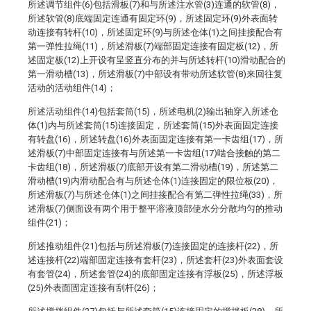
所述调节组件(6)包括滑板(7)和与所述注水管(3)连通的软管(8)，
所述软管(8)底端固定连通有固定环(9)，所述固定环(9)外表面转
动连接有转杆(10)，所述固定环(9)与所述仓体(1)之间挂接配合有
第一弹性拉绳(11)，所述滑板(7)端部固定连接有固定板(12)，所
述固定板(12)上开设有呈竖直分布的并与所述转杆(10)滑动配合的
第一滑动槽(13)，所述滑板(7)中部设有带动所述软管(8)来回往复
活动的活动组件(14)；
所述活动组件(14)包括套筒(15)，所述电机(2)输出轴穿入所述仓
体(1)内与所述套筒(15)连接固定，所述套筒(15)外表面固定连接
有转盘(16)，所述转盘(16)外表面固定连接有第一卡齿组(17)，所
述滑板(7)中部固定连接有与所述第一卡齿组(17)啮合接触的第二
卡齿组(18)，所述滑板(7)底部开设有第二滑动槽(19)，所述第二
滑动槽(19)内滑动配合有与所述仓体(1)连接固定的限位板(20)，
所述滑板(7)与所述仓体(1)之间挂接配合有第二弹性拉绳(33)，所
述滑板(7)侧面设有两个用于整平溶液顶部使水分分散均匀的推动
组件(21)；
所述推动组件(21)包括与所述滑板(7)连接固定的连接杆(22)，所
述连接杆(22)端部固定连接有套杆(23)，所述套杆(23)外表面套设
有套管(24)，所述套管(24)的底部固定连接有浮板(25)，所述浮板
(25)外表面固定连接有刮杆(26)；