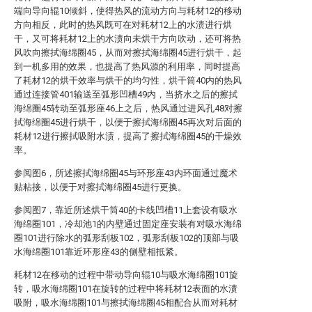
端向导向辊10倾斜，使得热风的流动方向与耗材12的移动
方向相反，此时的热风既可在对耗材12上的水渍进行烘
干，又可将耗材12上的水渍向未烘干方向吹动，还可将热
风吹向擦拭海绵圈45，从而对擦拭海绵圈45进行烘干，起
到一机多用的效果，也提高了热风源的利用率，同时提高
了耗材12的烘干效率与烘干的均匀性，烘干筒40内的热风
通过连接管401输送至弧形凹槽49内，当挤水之后的擦拭
海绵圈45转动至弧形座46上之后，热风通过进风孔48对擦
拭海绵圈45进行烘干，以便于擦拭海绵圈45再次对后面的
耗材12进行擦拭吸附水渍，提高了擦拭海绵圈45的干燥效
率。
参阅图6，所述擦拭海绵圈45与环形座43内环面通过魔术
贴粘接，以便于对擦拭海绵圈45进行更换。
参阅图7，靠近所述烘干筒40的卡线凹槽11上套设有吸水
海绵圈101，冷却池1的内壁通过固定座安装有对吸水海绵
圈101进行除水的弧形刮板102，弧形刮板102的顶部与吸
水海绵圈101靠近环形座43的侧壁相抵紧。
耗材12在移动的过程中带动导向辊10与吸水海绵圈101旋
转，吸水海绵圈101在旋转的过程中将耗材12表面的水渍
吸附，吸水海绵圈101与擦拭海绵圈45相配合从而对耗材