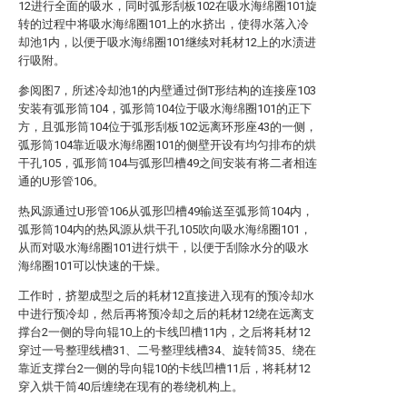
12进行全面的吸水，同时弧形刮板102在吸水海绵圈101旋
转的过程中将吸水海绵圈101上的水挤出，使得水落入冷
却池1内，以便于吸水海绵圈101继续对耗材12上的水渍进
行吸附。
参阅图7，所述冷却池1的内壁通过倒T形结构的连接座103
安装有弧形筒104，弧形筒104位于吸水海绵圈101的正下
方，且弧形筒104位于弧形刮板102远离环形座43的一侧，
弧形筒104靠近吸水海绵圈101的侧壁开设有均匀排布的烘
干孔105，弧形筒104与弧形凹槽49之间安装有将二者相连
通的U形管106。
热风源通过U形管106从弧形凹槽49输送至弧形筒104内，
弧形筒104内的热风源从烘干孔105吹向吸水海绵圈101，
从而对吸水海绵圈101进行烘干，以便于刮除水分的吸水
海绵圈101可以快速的干燥。
工作时，挤塑成型之后的耗材12直接进入现有的预冷却水
中进行预冷却，然后再将预冷却之后的耗材12绕在远离支
撑台2一侧的导向辊10上的卡线凹槽11内，之后将耗材12
穿过一号整理线槽31、二号整理线槽34、旋转筒35、绕在
靠近支撑台2一侧的导向辊10的卡线凹槽11后，将耗材12
穿入烘干筒40后缠绕在现有的卷绕机构上。