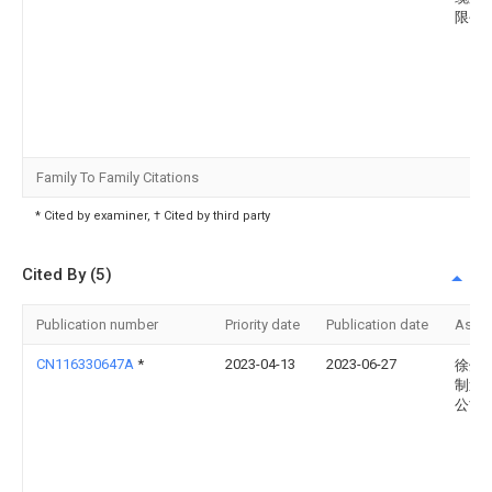
限公
Family To Family Citations
* Cited by examiner, † Cited by third party
Cited By (5)
Publication number
Priority date
Publication date
Assi
CN116330647A
*
2023-04-13
2023-06-27
徐州
制造
公司