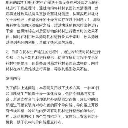
现有的3D打印用耗材生产输送干燥设备在对冷却之后的耗
材进行干燥处理时，通过海绵将耗材表面的水渍吸附，然
后再通过热风机将风直接吹至耗材侧壁，从而实现对耗材
的干燥处理，但是这样的干燥方式存在以下问题：1、海绵
将耗材表面的水渍吸附之后，难以快速的将水排出并进行
干燥，使得海绵在对后面移动的耗材进行吸水时的效果不
佳，同时在利用热风源对耗材进行吹风干燥时，热风源难
以得到充分的利用，造成了热风源的浪费。
2、目前在耗材生产输送的过程中，通过冷却液对耗材进行
冷却，之后再对耗材进行整形，使得在移动过程中变形的
耗材得到整形，但是整形时易对耗材表面造成损伤，同时
耗材在冷却后难以进行调整，导致其整形效果不佳。
发明内容
为了解决上述问题，本发明采用以下技术方案，一种3D打
印用耗材生产输送干燥一体化设备，包括冷却池与支撑
台，所述支撑台与冷却池的外侧壁固定连接，冷却池的顶
部通过耳板安装有对称布置的两个导向辊，导向辊上开设
有卡线凹槽，冷却池内安装有对耗材进行整形的滚动机
构，滚动机构位于两个导向辊之间，支撑台上安装有烘干
机构，烘干机构与导向辊垂直排布。