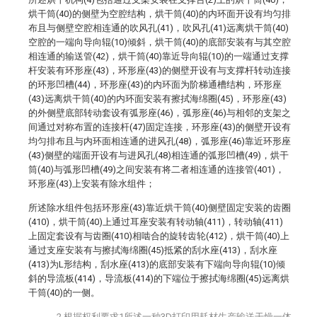
烘干筒(40)的侧壁为空腔结构，烘干筒(40)的内环面开设有均匀排
布且与侧壁空腔相连通的吹风孔(41)，吹风孔(41)远离烘干筒(40)
空腔的一端向导向辊(10)倾斜，烘干筒(40)的底部安装有与其空腔
相连通的输送管(42)，烘干筒(40)靠近导向辊(10)的一端通过支撑
杆安装有环形座(43)，环形座(43)的侧壁开设有与支撑杆转动连接
的环形凹槽(44)，环形座(43)的内环面为阶梯通槽结构，环形座
(43)远离烘干筒(40)的内环面安装有擦拭海绵圈(45)，环形座(43)
的外侧壁底部转动套设有弧形座(46)，弧形座(46)与相邻的支架之
间通过对称布置的连接杆(47)固定连接，环形座(43)的侧壁开设有
均匀排布且与内环面相连通的进风孔(48)，弧形座(46)靠近环形座
(43)侧壁的端面开设有与进风孔(48)相连通的弧形凹槽(49)，烘干
筒(40)与弧形凹槽(49)之间安装有将二者相连通的连接管(401)，
环形座(43)上安装有除水组件；
所述除水组件包括环形座(43)靠近烘干筒(40)侧壁固定安装的齿圈
(410)，烘干筒(40)上通过耳座安装有转动轴(411)，转动轴(411)
上固定套设有与齿圈(410)相啮合的旋转齿轮(412)，烘干筒(40)上
通过支座安装有与擦拭海绵圈(45)抵紧的刮水座(413)，刮水座
(413)为L形结构，刮水座(413)的底部安装有下端向导向辊(10)倾
斜的导流板(414)，导流板(414)的下端位于擦拭海绵圈(45)远离烘
干筒(40)的一侧。
2.根据权利要求1所述一种3D打印用耗材生产输送干燥一体