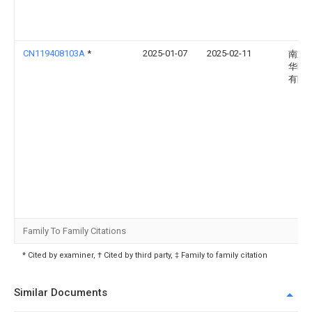
CN119408103A
*
2025-01-07
2025-02-11
南通
华医
有限
Family To Family Citations
* Cited by examiner, † Cited by third party, ‡ Family to family citation
Similar Documents