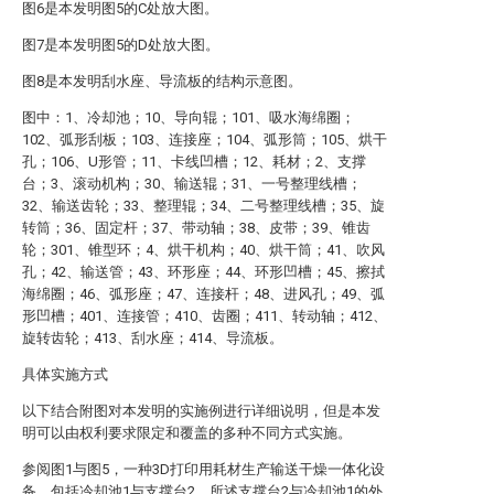
图6是本发明图5的C处放大图。
图7是本发明图5的D处放大图。
图8是本发明刮水座、导流板的结构示意图。
图中：1、冷却池；10、导向辊；101、吸水海绵圈；
102、弧形刮板；103、连接座；104、弧形筒；105、烘干
孔；106、U形管；11、卡线凹槽；12、耗材；2、支撑
台；3、滚动机构；30、输送辊；31、一号整理线槽；
32、输送齿轮；33、整理辊；34、二号整理线槽；35、旋
转筒；36、固定杆；37、带动轴；38、皮带；39、锥齿
轮；301、锥型环；4、烘干机构；40、烘干筒；41、吹风
孔；42、输送管；43、环形座；44、环形凹槽；45、擦拭
海绵圈；46、弧形座；47、连接杆；48、进风孔；49、弧
形凹槽；401、连接管；410、齿圈；411、转动轴；412、
旋转齿轮；413、刮水座；414、导流板。
具体实施方式
以下结合附图对本发明的实施例进行详细说明，但是本发
明可以由权利要求限定和覆盖的多种不同方式实施。
参阅图1与图5，一种3D打印用耗材生产输送干燥一体化设
备，包括冷却池1与支撑台2，所述支撑台2与冷却池1的外