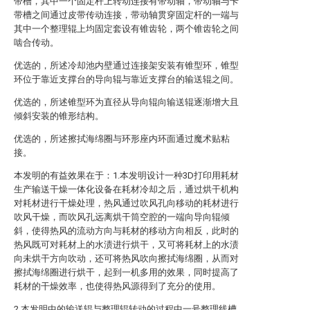
带槽，其中一个固定杆上转动连接有带动轴，带动轴与卡
带槽之间通过皮带传动连接，带动轴贯穿固定杆的一端与
其中一个整理辊上均固定套设有锥齿轮，两个锥齿轮之间
啮合传动。
优选的，所述冷却池内壁通过连接架安装有锥型环，锥型
环位于靠近支撑台的导向辊与靠近支撑台的输送辊之间。
优选的，所述锥型环为直径从导向辊向输送辊逐渐增大且
倾斜安装的锥形结构。
优选的，所述擦拭海绵圈与环形座内环面通过魔术贴粘
接。
本发明的有益效果在于：1.本发明设计一种3D打印用耗材
生产输送干燥一体化设备在耗材冷却之后，通过烘干机构
对耗材进行干燥处理，热风通过吹风孔向移动的耗材进行
吹风干燥，而吹风孔远离烘干筒空腔的一端向导向辊倾
斜，使得热风的流动方向与耗材的移动方向相反，此时的
热风既可对耗材上的水渍进行烘干，又可将耗材上的水渍
向未烘干方向吹动，还可将热风吹向擦拭海绵圈，从而对
擦拭海绵圈进行烘干，起到一机多用的效果，同时提高了
耗材的干燥效率，也使得热风源得到了充分的使用。
2.本发明中的输送辊与整理辊转动的过程中一号整理线槽