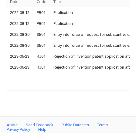
Date
Code
Title
2022-08-12
PB01
Publication
2022-08-12
PB01
Publication
2022-08-30
SE01
Entry into force of request for substantive exa
2022-08-30
SE01
Entry into force of request for substantive exa
2023-06-23
RJ01
Rejection of invention patent application after 
2023-06-23
RJ01
Rejection of invention patent application after 
About
Send Feedback
Public Datasets
Terms
Privacy Policy
Help