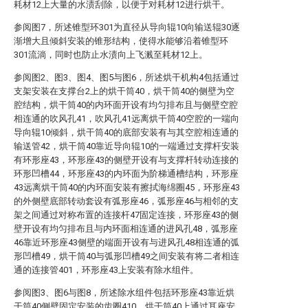
耗材12上大量的水渍刮除，以便于对耗材12进行烘干。
参阅图7，所述锥型环301为直径从导向辊10向输送辊30逐
渐增大且倾斜安装的锥形结构，使得水能够沿着锥型环
301流淌，同时也防止水渍向上飞溅至耗材12上。
参阅图2、图3、图4、图5与图6，所述烘干机构4包括通过
支架安装在支撑台2上的烘干筒40，烘干筒40的侧壁为空
腔结构，烘干筒40的内环面开设有均匀排布且与侧壁空腔
相连通的吹风孔41，吹风孔41远离烘干筒40空腔的一端向
导向辊10倾斜，烘干筒40的底部安装有与其空腔相连通的
输送管42，烘干筒40靠近导向辊10的一端通过支撑杆安装
有环形座43，环形座43的侧壁开设有与支撑杆转动连接的
环形凹槽44，环形座43的内环面为阶梯通槽结构，环形座
43远离烘干筒40的内环面安装有擦拭海绵圈45，环形座43
的外侧壁底部转动套设有弧形座46，弧形座46与相邻的支
架之间通过对称布置的连接杆47固定连接，环形座43的侧
壁开设有均匀排布且与内环面相连通的进风孔48，弧形座
46靠近环形座43侧壁的端面开设有与进风孔48相连通的弧
形凹槽49，烘干筒40与弧形凹槽49之间安装有将二者相连
通的连接管401，环形座43上安装有除水组件。
参阅图3、图6与图8，所述除水组件包括环形座43靠近烘
干筒40侧壁固定安装的齿圈410，烘干筒40上通过耳座安