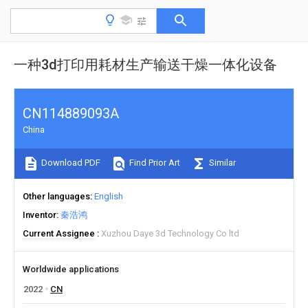
一种3d打印用耗材生产输送干燥一体化设备
CN114889093A
China
Download PDF
Find Prior Art
Similar
Other languages
English
Inventor
秦浩鸿
Current Assignee
Xuzhou Daye 3d Technology Co ltd
Worldwide applications
2022
CN