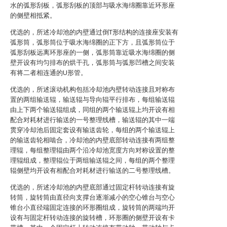
水的弧形刮板，弧形刮板的顶部与吸水海绵圈靠近环形座
的侧壁相抵紧。
优选的，所述冷却池的内壁通过倒T形结构的连接座安装有
弧形筒，弧形筒位于吸水海绵圈的正下方，且弧形筒位于
弧形刮板远离环形座的一侧，弧形筒靠近吸水海绵圈的侧
壁开设有均匀排布的烘干孔，弧形筒与弧形凹槽之间安装
有将二者相连通的U形管。
优选的，所述滚动机构包括冷却池内壁转动连接且对称布
置的两组输送辊，输送辊与导向辊平行排布，每组输送辊
由上下两个输送辊组成，同组的两个输送辊上均开设有相
配合对耗材进行输送的一号整理线槽，输送辊的其中一端
贯穿冷却池后固定套设有输送齿轮，每组的两个输送辊上
的输送齿轮相啮合，冷却池的内壁底部转动连接有两组整
理辊，每组整理辊由两个沿冷却池宽度方向对称设置的整
理辊组成，整理辊位于两组输送辊之间，每组的两个整理
辊侧壁均开设有相配合对耗材进行输送的二号整理线槽。
优选的，所述冷却池的内壁底部通过固定杆转动连接有旋
转筒，旋转筒由直径向支撑台逐渐减小的空心锥台与空心
锥台小直径端固定连接的环形圈组成，旋转筒的两端均开
设有与固定杆转动连接的旋转槽，环形圈的侧壁开设有卡