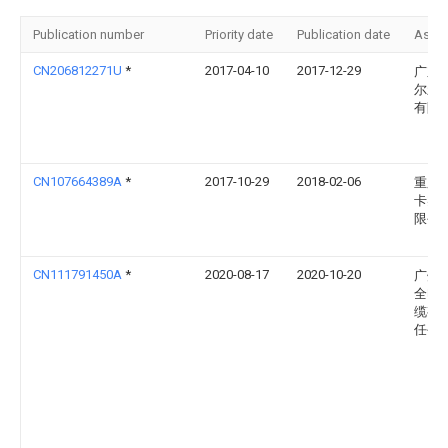
Publication number
Priority date
Publication date
Assi
CN206812271U
*
2017-04-10
2017-12-29
广东
尔新
有限
CN107664389A
*
2017-10-29
2018-02-06
重庆
卡实
限公
CN111791450A
*
2020-08-17
2020-10-20
广州
全电
缆有
任公