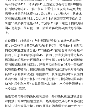
装有转动轴411，转动轴411上固定套设有与齿圈410相啮
合的旋转齿轮412，烘干筒40上通过支座安装有与擦拭海
绵圈45抵紧的刮水座413，刮水座413为L形结构，防止水
落在擦拭海绵圈45上，刮水座413的底部安装有下端向导
向辊10倾斜的导流板414，导流板414的下端位于擦拭海绵
圈45远离烘干筒40的一侧，防止水再次流至擦拭海绵圈45
上。
在使用时，转动轴411与外部驱动设备(如旋转电机)相连
接，外部驱动设备带动转动轴411转动，转动轴411在转动
的过程中通过旋转齿轮412与齿圈410的啮合带动环形座43
转动，环形座43在弧形座46上转动，并且支撑杆通过与环
形凹槽44的配合对环形座43进行支撑，此时耗材12顶部侧
壁与擦拭海绵圈45紧贴，环形座43在转动的过程中带动擦
拭海绵圈45转动，擦拭海绵圈45在转动的过程中对移动的
耗材12表面的水渍进行吸附擦拭，从而减少耗材12表面的
水渍残留，以便于耗材12快速进行烘干，擦拭海绵圈45转
动的过程中刮水座413其吸附的水挤出，水沿着导流板414
向冷却池1流淌。
输送管42与外部的热风机相连接，外部热风机通过输送管
42向烘干筒40内腔输送热风，热风通过吹风孔41向移动的
耗材12进行吹风干燥，而吹风孔41远离烘干筒40空腔的一