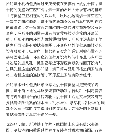
所述烘干机构包括通过支架安装在支撑台上的烘干筒，烘
干筒的侧壁为空腔结构，烘干筒的内环面开设有均匀排布
且与侧壁空腔相连通的吹风孔，吹风孔远离烘干筒空腔的
一端向导向辊倾斜，烘干筒的底部安装有与其空腔相连通
的输送管，烘干筒靠近导向辊的一端通过支撑杆安装有环
形座，环形座的侧壁开设有与支撑杆转动连接的环形凹
槽，环形座的内环面为阶梯通槽结构，环形座远离烘干筒
的内环面安装有擦拭海绵圈，环形座的外侧壁底部转动套
设有弧形座，弧形座与相邻的支架之间通过对称布置的连
接杆固定连接，环形座的侧壁开设有均匀排布且与内环面
相连通的进风孔，弧形座靠近环形座侧壁的端面开设有与
进风孔相连通的弧形凹槽，烘干筒与弧形凹槽之间安装有
将二者相连通的连接管，环形座上安装有除水组件。
所述除水组件包括环形座靠近烘干筒侧壁固定安装的齿
圈，烘干筒上通过耳座安装有转动轴，转动轴上固定套设
有与齿圈相啮合的旋转齿轮，烘干筒上通过支座安装有与
擦拭海绵圈抵紧的刮水座，刮水座为L形结构，刮水座的底
部安装有下端向导向辊倾斜的导流板，导流板的下端位于
擦拭海绵圈远离烘干筒的一侧。
优选的，靠近所述烘干筒的卡线凹槽上套设有吸水海绵
圈，冷却池的内壁通过固定座安装有对吸水海绵圈进行除