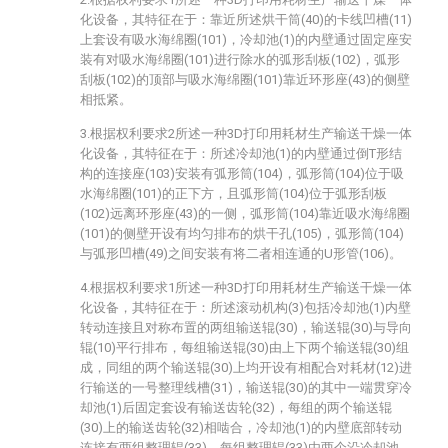
化设备，其特征在于：靠近所述烘干筒(40)的卡线凹槽(11)
上套设有吸水海绵圈(101)，冷却池(1)的内壁通过固定座安
装有对吸水海绵圈(101)进行除水的弧形刮板(102)，弧形
刮板(102)的顶部与吸水海绵圈(101)靠近环形座(43)的侧壁
相抵紧。
3.根据权利要求2所述一种3D打印用耗材生产输送干燥一体
化设备，其特征在于：所述冷却池(1)的内壁通过倒T形结
构的连接座(103)安装有弧形筒(104)，弧形筒(104)位于吸
水海绵圈(101)的正下方，且弧形筒(104)位于弧形刮板
(102)远离环形座(43)的一侧，弧形筒(104)靠近吸水海绵圈
(101)的侧壁开设有均匀排布的烘干孔(105)，弧形筒(104)
与弧形凹槽(49)之间安装有将二者相连通的U形管(106)。
4.根据权利要求1所述一种3D打印用耗材生产输送干燥一体
化设备，其特征在于：所述滚动机构(3)包括冷却池(1)内壁
转动连接且对称布置的两组输送辊(30)，输送辊(30)与导向
辊(10)平行排布，每组输送辊(30)由上下两个输送辊(30)组
成，同组的两个输送辊(30)上均开设有相配合对耗材(12)进
行输送的一号整理线槽(31)，输送辊(30)的其中一端贯穿冷
却池(1)后固定套设有输送齿轮(32)，每组的两个输送辊
(30)上的输送齿轮(32)相啮合，冷却池(1)的内壁底部转动
连接有两组整理辊(33)，每组整理辊(33)由两个沿冷却池