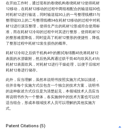
在开始工作时，通过现有的卷绕机构卷绕耗材12使得耗材
12移动，在耗材12移动的过程中两组相配合的输送辊30也
对耗材12进行输送，同时输送辊30上的一号整理线槽31与
整理辊33上的二号整理线槽34在耗材12移动的过程中对耗
材12进行滚压整理，使得生产出的耗材12形成符合使用标
准，而在耗材12冷却的过程中对其进行整形，使得耗材12
的整形难度降低，同时提高了耗材12整形的便捷性，降低
了整形过程中耗材12发生损伤的概率。
耗材12冷却之后烘干机构4中的擦拭海绵圈45先将耗材12
表面的水渍吸附，然后热风再通过烘干筒40与吹风孔41向
耗材12表面吹风，对耗材12进行干燥处理，以便于后续对
耗材12卷进行储存。
此外，应当理解，虽然本说明书按照实施方式加以描述，
但并非每个实施方式仅包含一个独立的技术方案，说明书
的这种叙述方式仅仅是为清楚起见，本领域技术人员应当
将说明书作为一个整体，各实施例中的技术方案也可以经
适当组合，形成本领域技术人员可以理解的其他实施方
式。
Patent Citations (5)