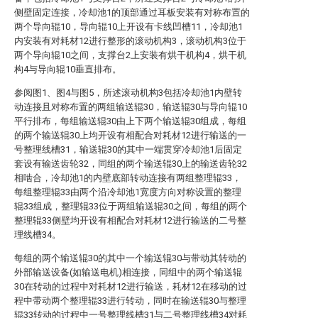
侧壁固定连接，冷却池1的顶部通过耳板安装有对称布置的
两个导向辊10，导向辊10上开设有卡线凹槽11，冷却池1
内安装有对耗材12进行整形的滚动机构3，滚动机构3位于
两个导向辊10之间，支撑台2上安装有烘干机构4，烘干机
构4与导向辊10垂直排布。
参阅图1、图4与图5，所述滚动机构3包括冷却池1内壁转
动连接且对称布置的两组输送辊30，输送辊30与导向辊10
平行排布，每组输送辊30由上下两个输送辊30组成，每组
的两个输送辊30上均开设有相配合对耗材12进行输送的一
号整理线槽31，输送辊30的其中一端贯穿冷却池1后固定
套设有输送齿轮32，同组的两个输送辊30上的输送齿轮32
相啮合，冷却池1的内壁底部转动连接有两组整理辊33，
每组整理辊33由两个沿冷却池1宽度方向对称设置的整理
辊33组成，整理辊33位于两组输送辊30之间，每组的两个
整理辊33侧壁均开设有相配合对耗材12进行输送的二号整
理线槽34。
每组的两个输送辊30的其中一个输送辊30与带动其转动的
外部输送设备(如输送电机)相连接，同组中的两个输送辊
30在转动的过程中对耗材12进行输送，耗材12在移动的过
程中带动两个整理辊33进行转动，同时在输送辊30与整理
辊33转动的过程中一号整理线槽31与二号整理线槽34对耗