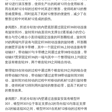
材12进行滚压整形，使得生产出的耗材12符合使用标准，
而在耗材12冷却的过程中对其进行整形，使得耗材12的整
形难度降低，同时提高了耗材12整形的便捷性，减少了在
整形过程中对耗材12造成的损伤。
参阅图5，所述冷却池1的内壁底部通过固定杆36转动连接
有旋转筒35，旋转筒35由直径向支撑台2逐渐减小的空心
锥台与空心锥台小直径端固定连接的环形圈组成，旋转筒
35的两端均开设有与固定杆36转动连接的旋转槽，环形圈
的侧壁开设有卡带槽，其中一个固定杆36上转动连接有带
动轴37，带动轴37与卡带槽之间通过皮带38传动连接，带
动轴37贯穿固定杆36的一端与其中一个整理辊33上均固定
套设有锥齿轮39，两个锥齿轮39之间啮合传动。
整理辊33在转动的过程中通过两个锥齿轮39之间的啮合使
得带动轴37转动，带动轴37通过皮带38带动旋转筒35转
动，旋转筒35在转动的过程中对移动的耗材12进行旋转整
形，使得耗材12得到周向旋转的整形处理，提高了耗材12
的整形效果。
参阅图7，所述冷却池1内壁通过连接架安装有锥型环
301，锥型环301位于靠近支撑台2的导向辊10与靠近支撑
台2的输送辊30之间，锥型环301在耗材12移动的过程中将