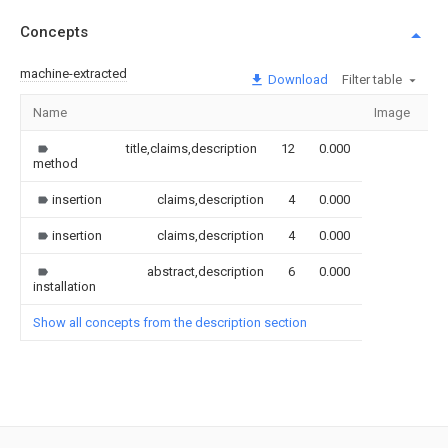
Concepts
machine-extracted
Download
Filter table
Name
Image
Se
title,claims,description
12
0.000
method
insertion
claims,description
4
0.000
insertion
claims,description
4
0.000
abstract,description
6
0.000
installation
Show all concepts from the description section