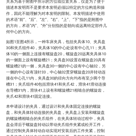
关系为基于附图中所示的方位或位置关系，仅是为了便于
描述本发明而不是要求本发明必须以特定的方位构造和操
作，因此不能理解为对本发明的限制。本发明描述中使用
的术语“前”、“后”、“左”、“右”、“上”、“下”指的是附图中
的方向，术语“内”、“外”分别指的是朝向或远离特定部件几
何中心的方向。
如图1至图4所示，一种车床夹具，包括夹具体10、夹具盘
30和夹爪组件40，夹具体10的中心处设有中心孔11；夹具
体10的一侧面上连接有螺旋盘20，螺旋盘20远离夹具体10
的一侧面上设有螺旋槽21；夹具盘30设置在螺旋盘20具有
螺旋槽21的一侧，夹具盘30一侧的中心设有中心轴32，另
一侧的中心设有顶针33，中心轴32贯穿螺旋盘20并转动连
接在中心孔11内，夹具盘30的径向方向均布有至少两个导
槽31；夹爪组件40包括滑块41和夹爪42，滑块41滑动连接
在导槽31内，滑块41上设有和螺旋槽21相啮合的螺旋齿，
夹爪42和滑块41固定连接。
本申请设计的夹具，通过设计和夹具体固定连接的螺旋
盘，和夹具体转动连接的夹具盘，夹具盘上安装和螺旋盘
的螺旋槽相啮合的夹爪组件，在夹具体转动过程中，夹具
盘会滞后于螺旋盘转动以带动夹爪组件夹紧或松开工件，
通过控制夹具体转动自动实现对安装后的工件夹紧，控制