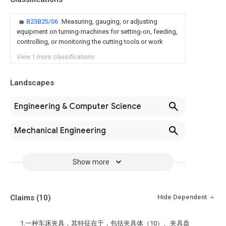
B23B25/06
Measuring, gauging, or adjusting
equipment on turning-machines for setting-on, feeding,
controlling, or monitoring the cutting tools or work
View 1 more classifications
Landscapes
Engineering & Computer Science
Mechanical Engineering
Show more
Claims
(10)
Hide Dependent
1.一种车床夹具，其特征在于，包括夹具体（10）、夹具盘