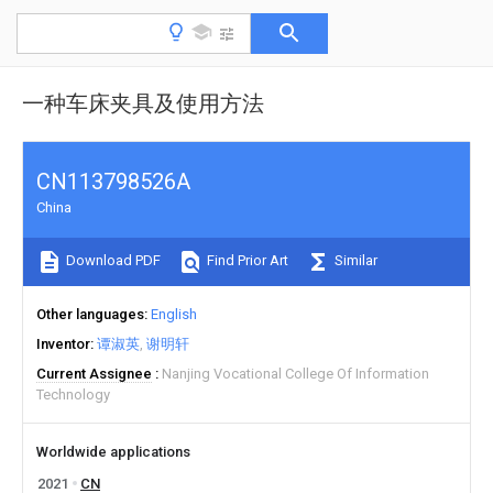
一种车床夹具及使用方法
CN113798526A
China
Download PDF
Find Prior Art
Similar
Other languages
English
Inventor
谭淑英
谢明轩
Current Assignee
Nanjing Vocational College Of Information
Technology
Worldwide applications
2021
CN