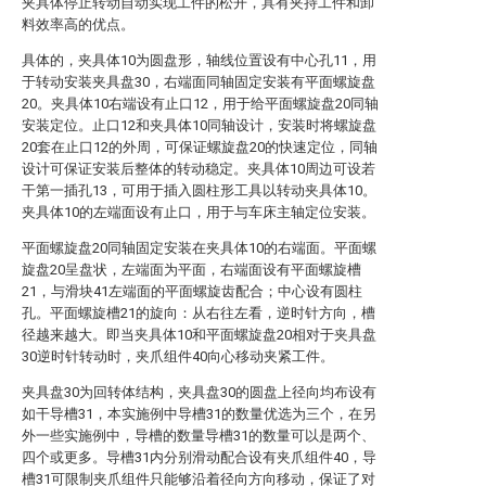
夹具体停止转动自动实现工件的松开，具有夹持工件和卸
料效率高的优点。
具体的，夹具体10为圆盘形，轴线位置设有中心孔11，用
于转动安装夹具盘30，右端面同轴固定安装有平面螺旋盘
20。夹具体10右端设有止口12，用于给平面螺旋盘20同轴
安装定位。止口12和夹具体10同轴设计，安装时将螺旋盘
20套在止口12的外周，可保证螺旋盘20的快速定位，同轴
设计可保证安装后整体的转动稳定。夹具体10周边可设若
干第一插孔13，可用于插入圆柱形工具以转动夹具体10。
夹具体10的左端面设有止口，用于与车床主轴定位安装。
平面螺旋盘20同轴固定安装在夹具体10的右端面。平面螺
旋盘20呈盘状，左端面为平面，右端面设有平面螺旋槽
21，与滑块41左端面的平面螺旋齿配合；中心设有圆柱
孔。平面螺旋槽21的旋向：从右往左看，逆时针方向，槽
径越来越大。即当夹具体10和平面螺旋盘20相对于夹具盘
30逆时针转动时，夹爪组件40向心移动夹紧工件。
夹具盘30为回转体结构，夹具盘30的圆盘上径向均布设有
如干导槽31，本实施例中导槽31的数量优选为三个，在另
外一些实施例中，导槽的数量导槽31的数量可以是两个、
四个或更多。导槽31内分别滑动配合设有夹爪组件40，导
槽31可限制夹爪组件只能够沿着径向方向移动，保证了对