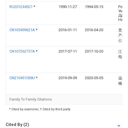
RU2012445C1
*
1990-11-27
1994-05-15
Росс
Унив
Друж
Наро
CN105499621A
*
2016-01-11
2016-04-20
贵阳
产品
公司
CN107262757A
*
2017-07-11
2017-10-20
江门
电气
CN210451038U
*
2019-09-09
2020-05-05
温岭
械有
Family To Family Citations
* Cited by examiner, † Cited by third party
Cited By (2)