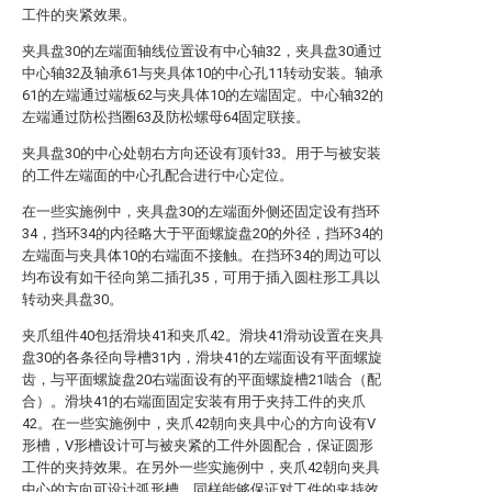
工件的夹紧效果。
夹具盘30的左端面轴线位置设有中心轴32，夹具盘30通过
中心轴32及轴承61与夹具体10的中心孔11转动安装。轴承
61的左端通过端板62与夹具体10的左端固定。中心轴32的
左端通过防松挡圈63及防松螺母64固定联接。
夹具盘30的中心处朝右方向还设有顶针33。用于与被安装
的工件左端面的中心孔配合进行中心定位。
在一些实施例中，夹具盘30的左端面外侧还固定设有挡环
34，挡环34的内径略大于平面螺旋盘20的外径，挡环34的
左端面与夹具体10的右端面不接触。在挡环34的周边可以
均布设有如干径向第二插孔35，可用于插入圆柱形工具以
转动夹具盘30。
夹爪组件40包括滑块41和夹爪42。滑块41滑动设置在夹具
盘30的各条径向导槽31内，滑块41的左端面设有平面螺旋
齿，与平面螺旋盘20右端面设有的平面螺旋槽21啮合（配
合）。滑块41的右端面固定安装有用于夹持工件的夹爪
42。在一些实施例中，夹爪42朝向夹具中心的方向设有V
形槽，V形槽设计可与被夹紧的工件外圆配合，保证圆形
工件的夹持效果。在另外一些实施例中，夹爪42朝向夹具
中心的方向可设计弧形槽，同样能够保证对工件的夹持效