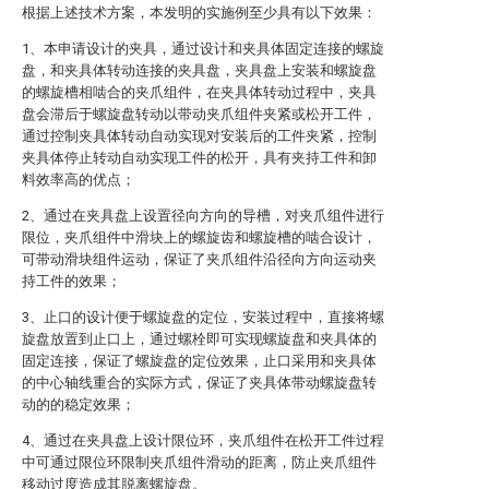
根据上述技术方案，本发明的实施例至少具有以下效果：
1、本申请设计的夹具，通过设计和夹具体固定连接的螺旋
盘，和夹具体转动连接的夹具盘，夹具盘上安装和螺旋盘
的螺旋槽相啮合的夹爪组件，在夹具体转动过程中，夹具
盘会滞后于螺旋盘转动以带动夹爪组件夹紧或松开工件，
通过控制夹具体转动自动实现对安装后的工件夹紧，控制
夹具体停止转动自动实现工件的松开，具有夹持工件和卸
料效率高的优点；
2、通过在夹具盘上设置径向方向的导槽，对夹爪组件进行
限位，夹爪组件中滑块上的螺旋齿和螺旋槽的啮合设计，
可带动滑块组件运动，保证了夹爪组件沿径向方向运动夹
持工件的效果；
3、止口的设计便于螺旋盘的定位，安装过程中，直接将螺
旋盘放置到止口上，通过螺栓即可实现螺旋盘和夹具体的
固定连接，保证了螺旋盘的定位效果，止口采用和夹具体
的中心轴线重合的实际方式，保证了夹具体带动螺旋盘转
动的的稳定效果；
4、通过在夹具盘上设计限位环，夹爪组件在松开工件过程
中可通过限位环限制夹爪组件滑动的距离，防止夹爪组件
移动过度造成其脱离螺旋盘。