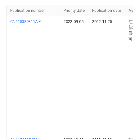
Publication number
Priority date
Publication date
Assi
CN115389311A
*
2022-09-05
2022-11-25
江苏
新材
份有
司