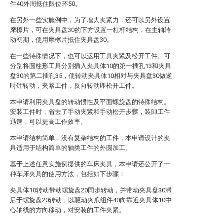
件40外周抵住限位环50。
在另外一些实施例中，为了增大夹紧力，还可以另外设置
摩檫片，可在夹具盘30的下方设置一杠杆结构，在主轴转
动初期，使用摩檫片抵住夹具盘30。
在一些特殊情况下，也可以运用工具夹紧及松开工件。可
分别将圆柱形工具分别插入夹具体10的第一插孔13和夹具
盘30的第二插孔35，使转动夹具体10相对与夹具盘30做逆
时针转动，夹紧工件，反向转动即松开工件。
本申请利用夹具盘的转动惯性及平面螺旋盘的特殊结构。
安装工件时，省去了手动夹紧和手动松开步骤，装卸工件
迅速，可以提高工作效率。
本申请结构简单，没有复杂结构的工件，本申请设计的夹
具适用于结构简单的轴类工件的外圆加工。
基于上述任意实施例提供的车床夹具，本申请还公开了一
种车床夹具的使用方法，包括如下步骤：
夹具体10转动带动螺旋盘20同步转动，并带动夹具盘30滞
后于螺旋盘20转动，以驱动夹爪组件40向靠近夹具体10中
心轴线的方向移动，对安装的工件夹紧。