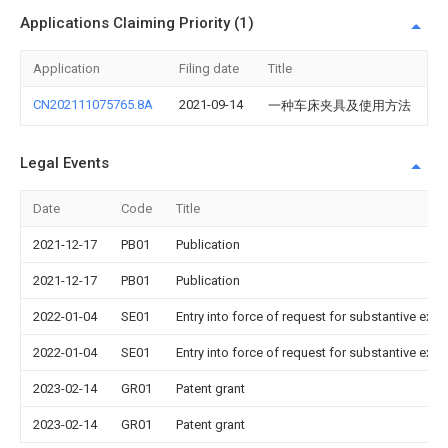
Applications Claiming Priority (1)
Application
Filing date
Title
CN202111075765.8A
2021-09-14
一种车床夹具及使用方法
Legal Events
Date
Code
Title
2021-12-17
PB01
Publication
2021-12-17
PB01
Publication
2022-01-04
SE01
Entry into force of request for substantive exa
2022-01-04
SE01
Entry into force of request for substantive exa
2023-02-14
GR01
Patent grant
2023-02-14
GR01
Patent grant