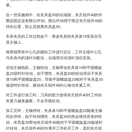
果。
在一些实施例中，在夹具盘30的右端面，夹爪组件40的外
围还固定设有限位环50。限位环50用于限定夹爪组件40的
径向位置，防止其脱离夹具盘30。
车床夹具的工作过程如下：将该夹具的夹具体10安装在车
床主轴上。
将两端带有中心孔的圆柱工件进行定位，工件左端中心孔
与夹具内的顶针33配合，右端用活动顶针顶住安装。
启动主轴电机，主轴转动，主轴带动夹具体10和平面螺旋
盘20逆时针转动，由于惯性，夹具盘30的转动滞后于夹具
体10和平面螺旋盘20，导致平面螺旋盘20相对于夹具盘30
做逆时针转动，驱动夹爪组件40向心移动夹紧工件。
对工件进行加工时，刀具的阻力使得夹爪组件40对工件的
夹紧力越来越紧，不会导致松动。
加工完毕，主轴停转，夹具体10和平面螺旋盘20随着主轴
同步停转，由于转动惯性，夹具盘30仍然会维持原来的转
动，夹具盘30带动夹爪组件40相对于平面螺旋盘20做逆时
针转动，夹爪组件40径向离开工件松开工件，直到夹爪组