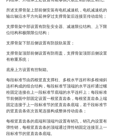
所述支撑骨架上部前侧安装有电机减速机，电机减速机的
输出轴沿水平方向延伸穿过支撑骨架后连接至传动齿轮；
支撑骨架中部设置有防坠安全器、减速限位结构、上下限
位结构和极限限位结构；
支撑骨架下部后侧设置有防脱轨装置；
支撑骨架顶部前侧设置有防雨盖，支撑骨架顶部后侧设置
有称重系统；
底座上方设置有控制箱。
每段标准节由四根竖直支撑柱、多根水平连杆和多根倾斜
连杆构成的组合结构，每段标准节顶端的水平连杆通过螺
栓固定连接在上一段标准节底端的水平连杆上；每段标准
节前侧面中部固定设置一根竖直齿条，每根竖直齿条上端
固定连接于上一段标准节的竖直齿条底端，若干段标准节
的竖直齿条依次首尾连接构成整体传动齿条；
每根竖直齿条的底端和顶端均设置有销孔，销孔内设置有
弹性销，每根竖直齿条的顶端通过弹性销固定连接至上一
段标准节的竖直齿条底端。