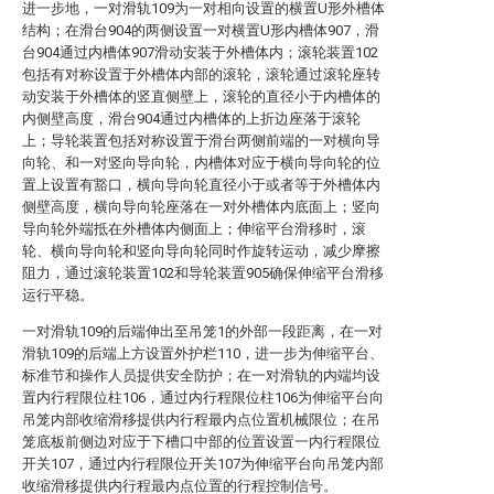
进一步地，一对滑轨109为一对相向设置的横置U形外槽体
结构；在滑台904的两侧设置一对横置U形内槽体907，滑
台904通过内槽体907滑动安装于外槽体内；滚轮装置102
包括有对称设置于外槽体内部的滚轮，滚轮通过滚轮座转
动安装于外槽体的竖直侧壁上，滚轮的直径小于内槽体的
内侧壁高度，滑台904通过内槽体的上折边座落于滚轮
上；导轮装置包括对称设置于滑台两侧前端的一对横向导
向轮、和一对竖向导向轮，内槽体对应于横向导向轮的位
置上设置有豁口，横向导向轮直径小于或者等于外槽体内
侧壁高度，横向导向轮座落在一对外槽体内底面上；竖向
导向轮外端抵在外槽体内侧面上；伸缩平台滑移时，滚
轮、横向导向轮和竖向导向轮同时作旋转运动，减少摩擦
阻力，通过滚轮装置102和导轮装置905确保伸缩平台滑移
运行平稳。
一对滑轨109的后端伸出至吊笼1的外部一段距离，在一对
滑轨109的后端上方设置外护栏110，进一步为伸缩平台、
标准节和操作人员提供安全防护；在一对滑轨的内端均设
置内行程限位柱106，通过内行程限位柱106为伸缩平台向
吊笼内部收缩滑移提供内行程最内点位置机械限位；在吊
笼底板前侧边对应于下槽口中部的位置设置一内行程限位
开关107，通过内行程限位开关107为伸缩平台向吊笼内部
收缩滑移提供内行程最内点位置的行程控制信号。