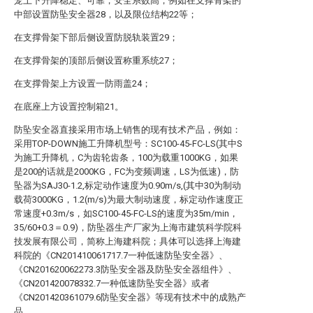
笼上下升降稳定、可靠，安全系数高；例如在支撑骨架的
中部设置防坠安全器28，以及限位结构22等；
在支撑骨架下部后侧设置防脱轨装置29；
在支撑骨架的顶部后侧设置称重系统27；
在支撑骨架上方设置一防雨盖24；
在底座上方设置控制箱21。
防坠安全器直接采用市场上销售的现有技术产品，例如：
采用TOP-DOWN施工升降机型号：SC100-45-FC-LS(其中S
为施工升降机，C为齿轮齿条，100为载重1000KG，如果
是200的话就是2000KG，FC为变频调速，LS为低速)，防
坠器为SAJ30-1.2,标定动作速度为0.90m/s,(其中30为制动
载荷3000KG，1.2(m/s)为最大制动速度，标定动作速度正
常速度+0.3m/s，如SC100-45-FC-LS的速度为35m/min，
35/60+0.3＝0.9)，防坠器生产厂家为上海市建筑科学院科
技发展有限公司，简称上海建科院；具体可以选择上海建
科院的《CN201410061717.7一种低速防坠安全器》、
《CN201620062273.3防坠安全器及防坠安全器组件》、
《CN201420078332.7一种低速防坠安全器》或者
《CN201420361079.6防坠安全器》等现有技术中的成熟产
品。