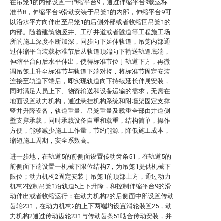
在吊笼1的内部设置一伸缩平台9，通过伸缩平台9载运标
准节8，伸缩平台9滑动安装于吊笼1的内部，伸缩平台9可
以沿水平方向伸出至吊笼1的后侧外部或者收缩回吊笼1的
内部。随着建筑物竖井、工矿井道或者隧道等工程施工场
所的施工深度不断加深，同步向下延伸轨道，吊笼内部通
过伸缩平台装载标准节后从轨道顶端向下输送轨道底端，
伸缩平台向后水平伸出，使得标准节位于轨道下方，再微
调吊笼上升至标准节与轨道下端对接，将标准节固定安装
连接至轨道下端后，即实现轨道向下持续延长伸展安装，
同时满足人员上下、物资输送和设备运输的需求，无需在
地面设置动力机构，通过悬挂机构系统和附墙架固定支撑
竖井升降设备，轨道重量、吊笼重量及载重全部由井道侧
壁支撑承载，同时承载设备自重和载重，结构简单，操作
方便，能够减少施工工作量，节约能源，降低施工成本，
缩短施工周期，安全系数高。
进一步地，在轨道5的前侧面设置传动齿条51，在轨道5的
前侧面下端设置一机械下限位结构7，为吊笼1提供机械下
限位；动力机构2固定安装于吊笼1的顶部上方，通过动力
机构2控制吊笼1沿轨道5上下升降，和控制伸缩平台9的滑
动伸出或者收缩运行；在动力机构2的后侧面中部设置传动
齿轮231，在动力机构2的上下两端均设置滑轮装置25，动
力机构2通过传动齿轮231与传动齿条51啮合传动安装，并