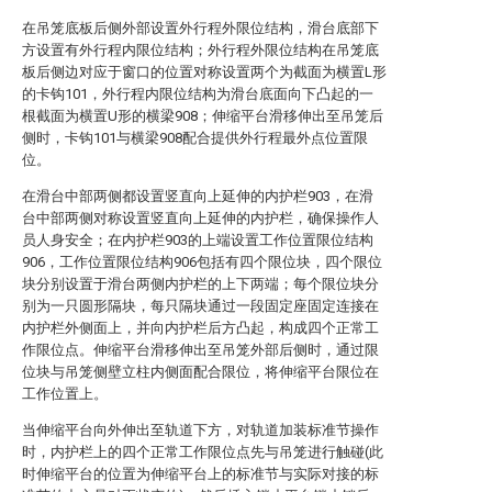
在吊笼底板后侧外部设置外行程外限位结构，滑台底部下
方设置有外行程内限位结构；外行程外限位结构在吊笼底
板后侧边对应于窗口的位置对称设置两个为截面为横置L形
的卡钩101，外行程内限位结构为滑台底面向下凸起的一
根截面为横置U形的横梁908；伸缩平台滑移伸出至吊笼后
侧时，卡钩101与横梁908配合提供外行程最外点位置限
位。
在滑台中部两侧都设置竖直向上延伸的内护栏903，在滑
台中部两侧对称设置竖直向上延伸的内护栏，确保操作人
员人身安全；在内护栏903的上端设置工作位置限位结构
906，工作位置限位结构906包括有四个限位块，四个限位
块分别设置于滑台两侧内护栏的上下两端；每个限位块分
别为一只圆形隔块，每只隔块通过一段固定座固定连接在
内护栏外侧面上，并向内护栏后方凸起，构成四个正常工
作限位点。伸缩平台滑移伸出至吊笼外部后侧时，通过限
位块与吊笼侧壁立柱内侧面配合限位，将伸缩平台限位在
工作位置上。
当伸缩平台向外伸出至轨道下方，对轨道加装标准节操作
时，内护栏上的四个正常工作限位点先与吊笼进行触碰(此
时伸缩平台的位置为伸缩平台上的标准节与实际对接的标