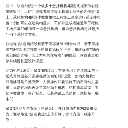
其中，轨道5通过一个或多个悬挂机构4固定支撑安装在建
筑物竖井、工矿井道或者隧道等工程施工场所的内侧壁10
上，悬挂机构4的具体数量根据工程施工深度进行适应性布
置；例如可以在建筑物竖井、工矿井道或者隧道等工程施
工场所每30米加装一道悬挂机构，每道悬挂机构可以包括
1～3个悬挂支撑架。
轨道5由轨道初始段和若干段标准节8组合构成，若干段标
准节8依次固定连接于轨道初始段的下方，每段标准节8的
顶部固定连接于其上方相邻段标准节的底部，使得轨道能
够持续延长至设计深度。
动力机构2设置于吊笼1的顶部，本发明用于井道施工的下
延式升降设备只需要在吊笼1的顶部设置一套动力机构2，
即能够满足吊笼升降、人员操作和轨道施工的所有动力需
求，无需在地面再设置其他动力机构，结构简单紧凑，零
部件数量少，生产制造、安装调试工艺简化，周期短，成
本低；
吊笼1滑动配合安装于轨道5上，并且由动力机构2提供动
力，驱动吊笼1沿着轨道5上下升降，操作方便，稳定可
靠；