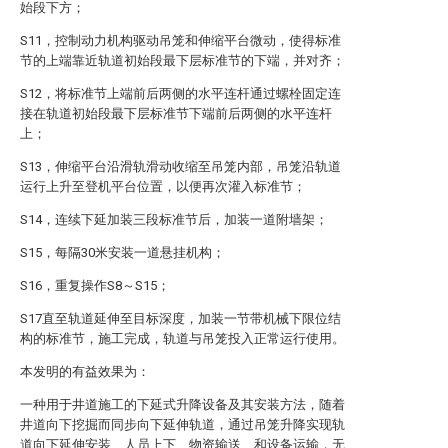
始段下方；
S11，控制动力机构驱动吊笼和伸缩平台微动，使得标准
节的上端靠近轨道初始段最下层标准节的下端，并对齐；
S12，将标准节上端前后两侧的水平连杆通过螺栓固定连
接在轨道初始段最下层标准节下端前后两侧的水平连杆
上；
S13，伸缩平台沿滑轨滑动收缩至吊笼内部，吊笼沿轨道
运行上升至登机平台位置，以便再次灌入标准节；
S14，连续下延加装三段标准节后，加装一道附墙架；
S15，每隔30米安装一道悬挂机构；
S16，重复操作S8～S15；
S17直至轨道延伸至目标深度，加装一节带机械下限位结
构的标准节，施工完成，轨道与吊笼投入正常运行使用。
本发明的有益效果为：
一种用于井道施工的下延式升降设备及其安装方法，随着
井道向下挖掘而同步向下延伸轨道，通过吊笼升降实现轨
道向下延伸安装、人员上下、物资输送、和设备运输，无