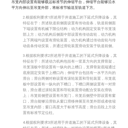
吊笼内部设置有能够载运标准节的伸缩平台，伸缩平台能够沿水
平方向伸出至吊笼外部，将标准节输送至轨道下方。
2.根据权利要求1所述用于井道施工的下延式升降设备，其
特征在于：所述轨道前侧面设置有传动齿条，轨道前侧面
下端设置有机械下限位结构；动力机构固定安装于吊笼顶
部上方；动力机构后侧面中部设置有传动齿轮，动力机构
上下两端均设置有滑轮装置，动力机构通过传动齿轮与传
动齿条传动安装，并通过滑轮装置滑动安装于轨道前侧。
3.根据权利要求2所述用于井道施工的下延式升降设备，其
特征在于：所述动力机构包括有一竖直方向的支撑骨架，
吊笼顶板中部设置有一纵向的上槽口，支撑骨架底端通过
底座固定安装于上槽口内；伸缩平台包括有一水平方向的
滑台；滑台两侧对称设置有滚轮装置和导轮装置，吊笼底
板中部设置有一纵向的下槽口，下槽口两侧设置有一对滑
轨，滑台通过滚轮装置和导轮装置滑动配合安装在滑轨
上；吊笼前侧壁设置有吊笼门，吊笼后侧壁中部设置有窗
口，滑台能够沿滑轨从窗口滑移伸展至吊笼外部或者收缩
至吊笼内部；窗口高度大于标准节高度；滑台后段上方设
置有标准节定位柱。
4.根据权利要求3所述用于井道施工的下延式升降设备，其