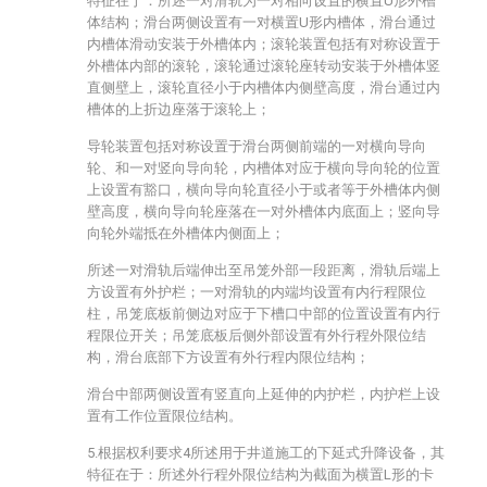
特征在于：所述一对滑轨为一对相向设置的横置U形外槽
体结构；滑台两侧设置有一对横置U形内槽体，滑台通过
内槽体滑动安装于外槽体内；滚轮装置包括有对称设置于
外槽体内部的滚轮，滚轮通过滚轮座转动安装于外槽体竖
直侧壁上，滚轮直径小于内槽体内侧壁高度，滑台通过内
槽体的上折边座落于滚轮上；
导轮装置包括对称设置于滑台两侧前端的一对横向导向
轮、和一对竖向导向轮，内槽体对应于横向导向轮的位置
上设置有豁口，横向导向轮直径小于或者等于外槽体内侧
壁高度，横向导向轮座落在一对外槽体内底面上；竖向导
向轮外端抵在外槽体内侧面上；
所述一对滑轨后端伸出至吊笼外部一段距离，滑轨后端上
方设置有外护栏；一对滑轨的内端均设置有内行程限位
柱，吊笼底板前侧边对应于下槽口中部的位置设置有内行
程限位开关；吊笼底板后侧外部设置有外行程外限位结
构，滑台底部下方设置有外行程内限位结构；
滑台中部两侧设置有竖直向上延伸的内护栏，内护栏上设
置有工作位置限位结构。
5.根据权利要求4所述用于井道施工的下延式升降设备，其
特征在于：所述外行程外限位结构为截面为横置L形的卡