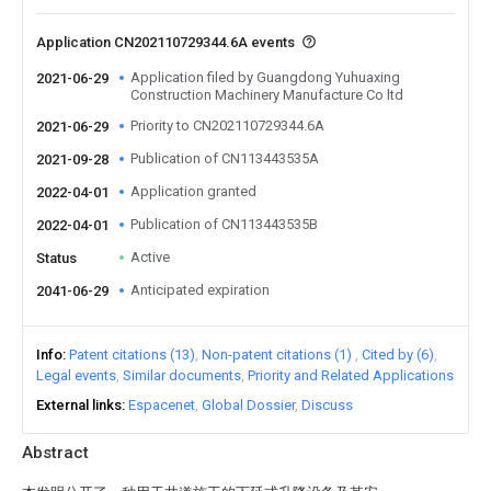
Application CN202110729344.6A events
Application filed by Guangdong Yuhuaxing
2021-06-29
Construction Machinery Manufacture Co ltd
Priority to CN202110729344.6A
2021-06-29
Publication of CN113443535A
2021-09-28
Application granted
2022-04-01
Publication of CN113443535B
2022-04-01
Active
Status
Anticipated expiration
2041-06-29
Info
Patent citations (13)
Non-patent citations (1)
Cited by (6)
Legal events
Similar documents
Priority and Related Applications
External links
Espacenet
Global Dossier
Discuss
Abstract