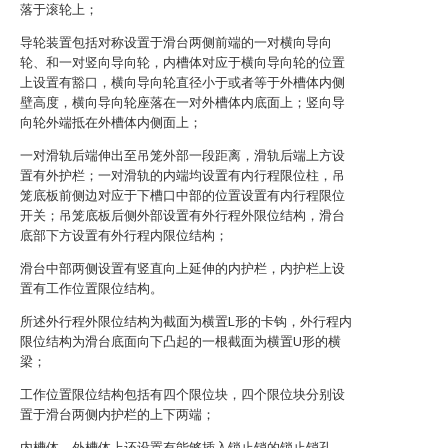
落于滚轮上；
导轮装置包括对称设置于滑台两侧前端的一对横向导向
轮、和一对竖向导向轮，内槽体对应于横向导向轮的位置
上设置有豁口，横向导向轮直径小于或者等于外槽体内侧
壁高度，横向导向轮座落在一对外槽体内底面上；竖向导
向轮外端抵在外槽体内侧面上；
一对滑轨后端伸出至吊笼外部一段距离，滑轨后端上方设
置有外护栏；一对滑轨的内端均设置有内行程限位柱，吊
笼底板前侧边对应于下槽口中部的位置设置有内行程限位
开关；吊笼底板后侧外部设置有外行程外限位结构，滑台
底部下方设置有外行程内限位结构；
滑台中部两侧设置有竖直向上延伸的内护栏，内护栏上设
置有工作位置限位结构。
所述外行程外限位结构为截面为横置L形的卡钩，外行程内
限位结构为滑台底面向下凸起的一根截面为横置U形的横
梁；
工作位置限位结构包括有四个限位块，四个限位块分别设
置于滑台两侧内护栏的上下两端；
内槽体、外槽体上还设置有能够插入锁止销的锁止销孔。