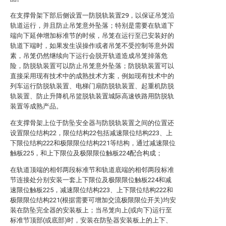
在支撑骨架下部后侧设置一防脱轨装置29，以保证吊笼沿
轨道运行，并且防止吊笼意外坠落；特别是需要在轨道下
端向下延伸增加标准节的时候，吊笼在运行至已安装好的
轨道下端时，如果发生误操作或者吊笼不受控制等意外因
素，吊笼仍然继续向下运行会脱开轨道造成吊笼掉落危
险，防脱轨装置可以防止吊笼意外坠落；防脱轨装置可以
直接采用现有技术中的成熟技术方案，例如现有技术中的
列车运行防脱轨装置、电梯门扇防脱轨装置、起重机防脱
轨装置、防止升降机吊篮脱轨装置城际高速铁路用防脱轨
装置等成熟产品。
在支撑骨架上位于防坠安全器与防脱轨装置之间的位置还
设置限位结构22，限位结构22包括减速限位结构223、上
下限位结构222和极限限位结构221等结构，通过减速限位
触板225，和上下限位及极限限位触板224配合构成；
在轨道顶端的相邻两段标准节和轨道底端的相邻两段标准
节连接处分别安装一套上下限位及极限限位触板224和减
速限位触板225，减速限位结构223、上下限位结构222和
极限限位结构221(根据需要可增加交流极限限位开关)均安
装在防坠完全器的安装板上；当吊笼向上(或向下)运行至
标准节顶部(或底部)时，安装在防坠器安装板上的上下、