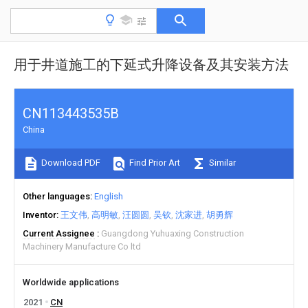
用于井道施工的下延式升降设备及其安装方法
CN113443535B
China
Download PDF
Find Prior Art
Similar
Other languages
English
Inventor
王文伟
高明敏
汪圆圆
吴钦
沈家进
胡勇辉
Current Assignee
Guangdong Yuhuaxing Construction
Machinery Manufacture Co ltd
Worldwide applications
2021
CN