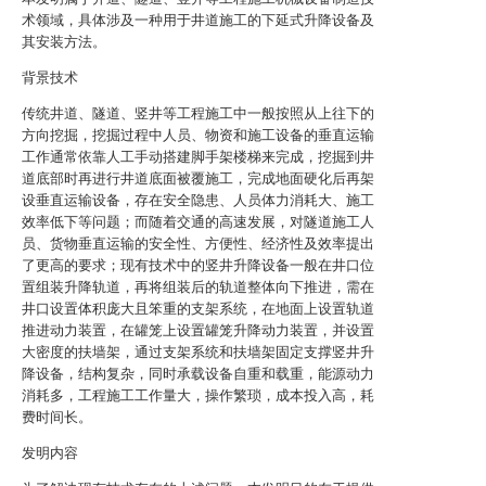
术领域，具体涉及一种用于井道施工的下延式升降设备及
其安装方法。
背景技术
传统井道、隧道、竖井等工程施工中一般按照从上往下的
方向挖掘，挖掘过程中人员、物资和施工设备的垂直运输
工作通常依靠人工手动搭建脚手架楼梯来完成，挖掘到井
道底部时再进行井道底面被覆施工，完成地面硬化后再架
设垂直运输设备，存在安全隐患、人员体力消耗大、施工
效率低下等问题；而随着交通的高速发展，对隧道施工人
员、货物垂直运输的安全性、方便性、经济性及效率提出
了更高的要求；现有技术中的竖井升降设备一般在井口位
置组装升降轨道，再将组装后的轨道整体向下推进，需在
井口设置体积庞大且笨重的支架系统，在地面上设置轨道
推进动力装置，在罐笼上设置罐笼升降动力装置，并设置
大密度的扶墙架，通过支架系统和扶墙架固定支撑竖井升
降设备，结构复杂，同时承载设备自重和载重，能源动力
消耗多，工程施工工作量大，操作繁琐，成本投入高，耗
费时间长。
发明内容