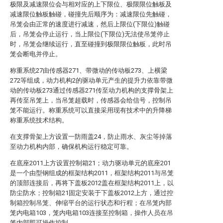
极限及减速限位会与相对应的上下限位、极限限位触板及
减速限位触板触碰，碰撞先后顺序为：减速限位先触碰，
吊笼会由正常的速度进行减速，然后上限位(下限位)触碰
后，吊笼会停止运行，当上限位(下限位)无法使吊笼停止
时，吊笼会继续运行，直至碰撞到极限限位触板，此时吊
笼会断电并停止。
称重系统27由传感器271、带微动的传动板273、上横梁
272等组成，动力机构2的驱动单元产生的提升力依靠带微
动的传动板273通过传感器271传至动力机构的支撑骨架上
再传至吊笼上，当吊笼超载时，传感器会给信号，控制吊
笼不能运行。称重系统可以直接采用现有技术中的升降梯
称重系统技术结构。
在支撑骨架上方设置一防雨盖24，防止雨水、灰尘等掉落
至动力机构内部，确保机构运行稳定可靠。
在底座2011上方设置控制箱21；动力驱动单元的底座201
是一个由型钢组成的框架结构2011，框架结构2011与吊笼
的顶部连接后，再将下盖板2012盖在框架结构2011上，以
防尘防水；控制箱21固定安装于下盖板2012上方，通过控
制箱控制吊笼、伸缩平台的运行状态和行程；在吊笼内部
笼内电箱103，笼内电箱103连接至控制箱，操作人员在吊
笼内部即可操作控制。