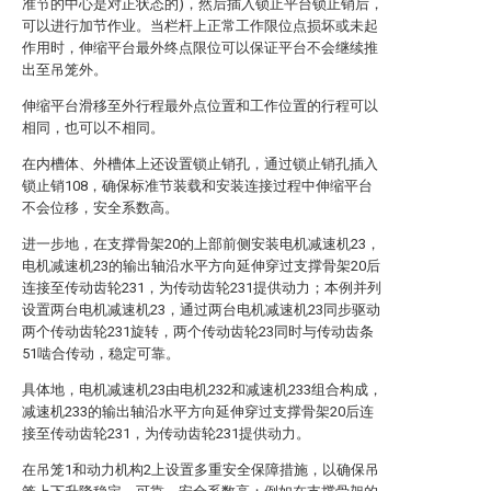
准节的中心是对正状态的)，然后插入锁止平台锁止销后，
可以进行加节作业。当栏杆上正常工作限位点损坏或未起
作用时，伸缩平台最外终点限位可以保证平台不会继续推
出至吊笼外。
伸缩平台滑移至外行程最外点位置和工作位置的行程可以
相同，也可以不相同。
在内槽体、外槽体上还设置锁止销孔，通过锁止销孔插入
锁止销108，确保标准节装载和安装连接过程中伸缩平台
不会位移，安全系数高。
进一步地，在支撑骨架20的上部前侧安装电机减速机23，
电机减速机23的输出轴沿水平方向延伸穿过支撑骨架20后
连接至传动齿轮231，为传动齿轮231提供动力；本例并列
设置两台电机减速机23，通过两台电机减速机23同步驱动
两个传动齿轮231旋转，两个传动齿轮23同时与传动齿条
51啮合传动，稳定可靠。
具体地，电机减速机23由电机232和减速机233组合构成，
减速机233的输出轴沿水平方向延伸穿过支撑骨架20后连
接至传动齿轮231，为传动齿轮231提供动力。
在吊笼1和动力机构2上设置多重安全保障措施，以确保吊