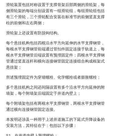
滑轮装置包括对称设置于支撑骨架后部两侧的滑轮架，每
侧滑轮架的每端分别设置有一组滑轮组，每组滑轮组包括
有三个滑轮，三个滑轮配合安装在标准节的前侧竖直支撑
柱的前侧和左右两侧；
滑轮架上还设置有防脱钩结构。
每个悬挂机构包括四根沿水平方向延伸的水平支撑钢管，
每根水平支撑钢管前端通过管扣件固定连接于轨道上，每
根水平支撑钢管后端设置有预埋固定件；四根水平支撑钢
管通过竖直连杆和横向连接钢管固定连接组合构成框架式
悬挂架；
所述预埋固定件为穿墙螺栓、化学螺栓或者膨胀螺栓；
多个悬挂机构之间还间隔设置有多个沿水平方向延伸的附
墙架，每个附墙架后端固定于井道内壁上；
每个附墙架包括有两根水平支撑钢管，两根水平支撑钢管
通过横向连接钢管固定连接。
本发明还涉及一种用于上述井道施工的下延式升降设备的
安装方法，其特征在于：包括以下步骤：
S1，在井道内壁上预埋螺栓；