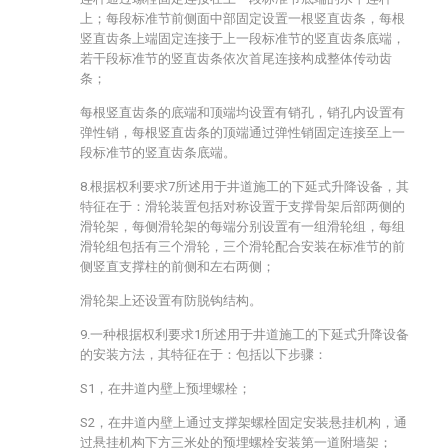
上；每段标准节前侧面中部固定设置一根竖直齿条，每根
竖直齿条上端固定连接于上一段标准节的竖直齿条底端，
若干段标准节的竖直齿条依次首尾连接构成整体传动齿
条；
每根竖直齿条的底端和顶端均设置有销孔，销孔内设置有
弹性销，每根竖直齿条的顶端通过弹性销固定连接至上一
段标准节的竖直齿条底端。
8.根据权利要求7所述用于井道施工的下延式升降设备，其
特征在于：滑轮装置包括对称设置于支撑骨架后部两侧的
滑轮架，每侧滑轮架的每端分别设置有一组滑轮组，每组
滑轮组包括有三个滑轮，三个滑轮配合安装在标准节的前
侧竖直支撑柱的前侧和左右两侧；
滑轮架上还设置有防脱钩结构。
9.一种根据权利要求1所述用于井道施工的下延式升降设备
的安装方法，其特征在于：包括以下步骤：
S1，在井道内壁上预埋螺栓；
S2，在井道内壁上通过支撑架螺栓固定安装悬挂机构，通
过悬挂机构下方三米处的预埋螺栓安装第一道附墙架；