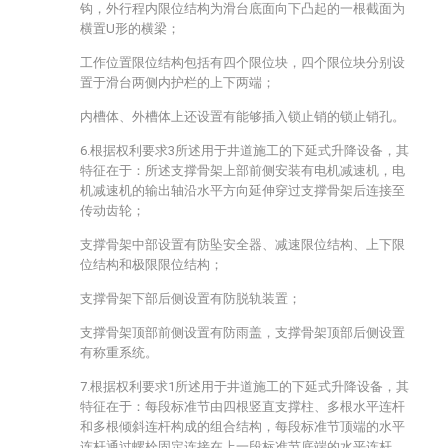
钩，外行程内限位结构为滑台底面向下凸起的一根截面为
横置U形的横梁；
工作位置限位结构包括有四个限位块，四个限位块分别设
置于滑台两侧内护栏的上下两端；
内槽体、外槽体上还设置有能够插入锁止销的锁止销孔。
6.根据权利要求3所述用于井道施工的下延式升降设备，其
特征在于：所述支撑骨架上部前侧安装有电机减速机，电
机减速机的输出轴沿水平方向延伸穿过支撑骨架后连接至
传动齿轮；
支撑骨架中部设置有防坠安全器、减速限位结构、上下限
位结构和极限限位结构；
支撑骨架下部后侧设置有防脱轨装置；
支撑骨架顶部前侧设置有防雨盖，支撑骨架顶部后侧设置
有称重系统。
7.根据权利要求1所述用于井道施工的下延式升降设备，其
特征在于：每段标准节由四根竖直支撑柱、多根水平连杆
和多根倾斜连杆构成的组合结构，每段标准节顶端的水平
连杆通过螺栓固定连接在上一段标准节底端的水平连杆