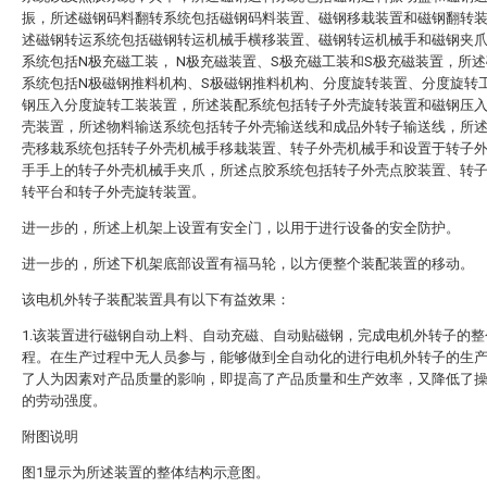
振，所述磁钢码料翻转系统包括磁钢码料装置、磁钢移栽装置和磁钢翻转
述磁钢转运系统包括磁钢转运机械手横移装置、磁钢转运机械手和磁钢夹
系统包括N极充磁工装， N极充磁装置、S极充磁工装和S极充磁装置，所
系统包括N极磁钢推料机构、S极磁钢推料机构、分度旋转装置、分度旋转
钢压入分度旋转工装装置，所述装配系统包括转子外壳旋转装置和磁钢压
壳装置，所述物料输送系统包括转子外壳输送线和成品外转子输送线，所
壳移栽系统包括转子外壳机械手移栽装置、转子外壳机械手和设置于转子
手手上的转子外壳机械手夹爪，所述点胶系统包括转子外壳点胶装置、转
转平台和转子外壳旋转装置。
进一步的，所述上机架上设置有安全门，以用于进行设备的安全防护。
进一步的，所述下机架底部设置有福马轮，以方便整个装配装置的移动。
该电机外转子装配装置具有以下有益效果：
1.该装置进行磁钢自动上料、自动充磁、自动贴磁钢，完成电机外转子的整
程。在生产过程中无人员参与，能够做到全自动化的进行电机外转子的生
了人为因素对产品质量的影响，即提高了产品质量和生产效率，又降低了
的劳动强度。
附图说明
图1显示为所述装置的整体结构示意图。