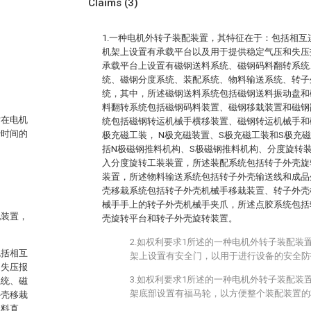
Claims
(3)
1.一种电机外转子装配装置，其特征在于：包括相
机架上设置有承载平台以及用于提供稳定气压和失压
承载平台上设置有磁钢送料系统、磁钢码料翻转系统
统、磁钢分度系统、装配系统、物料输送系统、转子
统，其中，所述磁钢送料系统包括磁钢送料振动盘和
料翻转系统包括磁钢码料装置、磁钢移栽装置和磁钢
贴在电机
统包括磁钢转运机械手横移装置、磁钢转运机械手和
费时间的
极充磁工装， N极充磁装置、S极充磁工装和S极充
括N极磁钢推料机构、S极磁钢推料机构、分度旋转
入分度旋转工装装置，所述装配系统包括转子外壳旋
装置，所述物料输送系统包括转子外壳输送线和成品
壳移栽系统包括转子外壳机械手移栽装置、转子外壳
械手手上的转子外壳机械手夹爪，所述点胶系统包括
配装置，
壳旋转平台和转子外壳旋转装置。
2.如权利要求1所述的一种电机外转子装配装
包括相互
架上设置有安全门，以用于进行设备的安全防
和失压报
3.如权利要求1所述的一种电机外转子装配装
系统、磁
架底部设置有福马轮，以方便整个装配装置的
外壳移栽
送料直