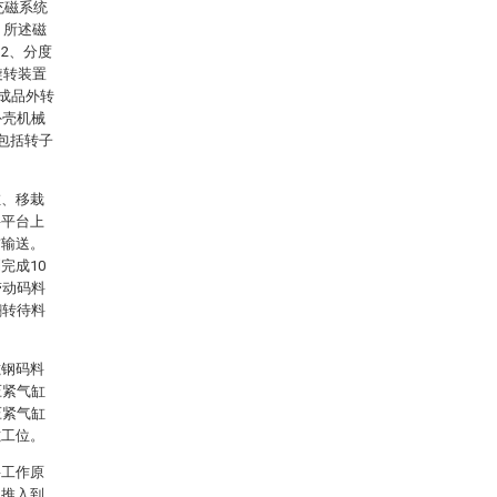
充磁系统
，所述磁
2、分度
旋转装置
和成品外转
外壳机械
包括转子
缸、移栽
料平台上
前输送。
完成10
带动码料
翻转待料
磁钢码料
压紧气缸
压紧气缸
磁工位。
要工作原
钢推入到