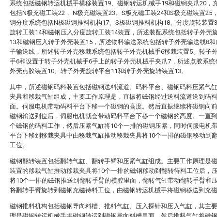
系统包括磁钢转运机械手横移装置19、磁钢转运机械手19和磁钢夹爪20，
包括N极充磁工装22， N极充磁装置23、S极充磁工装24和S极充磁装置25
钢分度系统包括N极磁钢推料机构17、S极磁钢推料机构18、分度旋转装置3
旋转工装14和磁钢压入分度旋转工装14装置，所述装配系统包括转子外壳
13和磁钢压入转子外壳装置15，所述物料输送系统包括转子外壳输送线8
子输送线，所述转子外壳移栽系统包括转子外壳机械手6移栽装置5、转子
手6和设置于转子外壳机械手6手上的转子外壳机械手夹爪7，所述点胶系统
外壳点胶装置10、转子外壳旋转平台11和转子外壳旋转装置13。
其中，所述磁钢码料装置包括磁钢送料流道、码料平台、磁钢码料压紧气
夹具和移栽气缸组成，主要工作原理是，直振将磁钢经过送料流道送到码
面。伺服电机带动码料平台下移一个磁钢的高度。然后直振继续将磁钢向
磁钢输送到位后，伺服电机就会带动码料平台下移一个磁钢的高度。一直到
个磁钢的码料工作，然后压紧气缸将10个一排的磁钢压紧，同时伺服电机
平台下移到移栽夹具中由移栽气缸推动移栽夹具将10个一排的磁钢移动到
工位。
磁钢翻转装置包括翻转气缸、翻转手臂和压紧气缸组成。主要工作原理是
装置的移栽气缸推动移栽夹具将10个一排的磁钢移动到翻转待料工位后，
将10个一排的磁钢推送到翻转手臂的模腔里面，翻转气缸带动翻转手臂和
将翻转手臂旋转到磁钢充磁待料工位，由磁钢转运机械手将磁钢移送到充
磁钢推料机构包括磁钢导向料槽、推料气缸、压入探针和压入气缸，其主
理是磁钢转运机械手将磁钢转运到磁钢导向料槽里面，然后推料气缸将磁