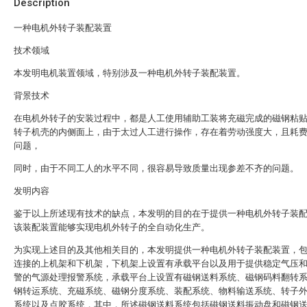
Description
一种电机外转子装配装置
技术领域
本发明电机装置领域，特别涉及一种电机外转子装配装置。
背景技术
在电机外转子的安装过程中，都是人工使用辅助工装将充磁完成的磁钢粘
转子机壳的内侧面上，由于太过人工进行操作，存在着劳动强度大，且耗
问题，
同时，由于不同工人的水平不同，很容易导致质量出现参差不齐的问题。
发明内容
鉴于以上所述现有技术的缺点，本发明的目的在于提供一种电机外转子装
该装配装置能够实现电机外转子的全自动化生产。
为实现上述目的及其他相关目的，本发明提供一种电机外转子装配装置，
连接的上机架和下机架，下机架上设置有承载平台以及用于提供稳定气压
警的气源处理报警系统，承载平台上设置有磁钢送料系统、磁钢码料翻转
钢转运系统、充磁系统、磁钢分度系统、装配系统、物料输送系统、转子
系统以及点胶系统，其中，所述磁钢送料系统包括磁钢送料振动盘和磁钢