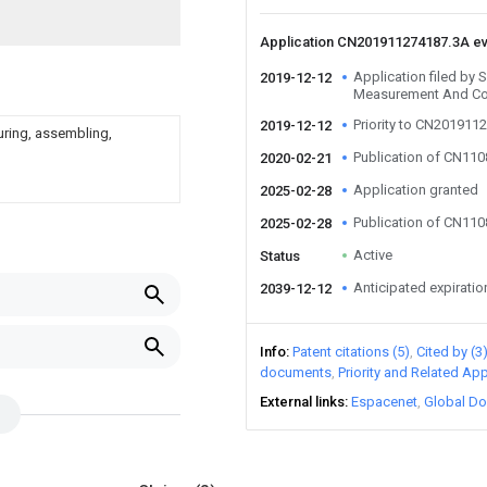
Application CN201911274187.3A e
Application filed by
2019-12-12
Measurement And Con
Priority to CN201911
2019-12-12
uring, assembling,
Publication of CN11
2020-02-21
Application granted
2025-02-28
Publication of CN11
2025-02-28
Active
Status
Anticipated expiratio
2039-12-12
Info
Patent citations (5)
Cited by (3
documents
Priority and Related App
External links
Espacenet
Global Do