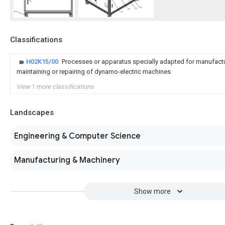
Classifications
H02K15/00
Processes or apparatus specially adapted for manufact
maintaining or repairing of dynamo-electric machines
View 1 more classifications
Landscapes
Engineering & Computer Science
Manufacturing & Machinery
Show more