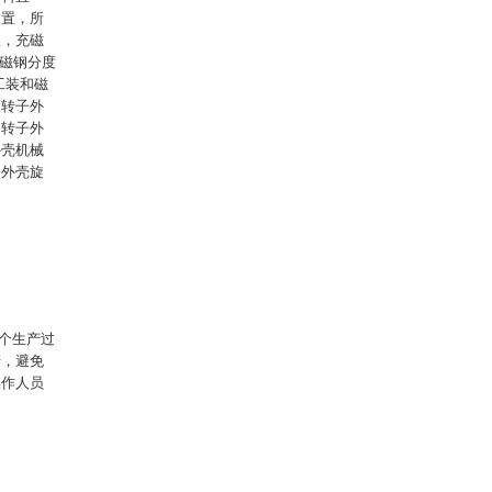
装置，所
爪，充磁
述磁钢分度
工装和磁
入转子外
述转子外
外壳机械
子外壳旋
个生产过
产，避免
操作人员