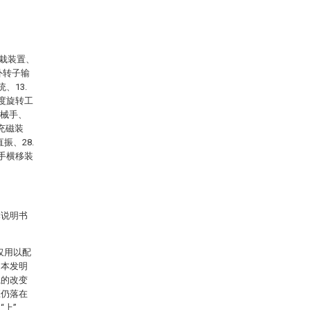
移栽装置、
品外转子输
、13.
分度旋转工
机械手、
极充磁装
直振、28.
械手横移装
本说明书
仅用以配
定本发明
系的改变
应仍落在
上”、