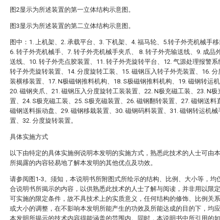
图2显示为所述装置的第一立体结构示意图。
图3显示为所述装置的第二立体结构示意图。
图中：1. 上机架、2. 承载平台、3. 下机架、4. 福马轮、5.转子外壳机械手
6. 转子外壳机械手、7. 转子外壳机械手夹爪、 8. 转子外壳输送线、9. 成
送线、10. 转子外壳点胶装置、11. 转子外壳旋转平台、12. 气源处理报警系统
转子外壳旋转装置、14. 分度旋转工装、15. 磁钢压入转子外壳装置、16. 
装横移装置、17. N极磁钢推料机构、18. S极磁钢推料机构、19. 磁钢转运
20. 磁钢夹爪、21. 磁钢压入分度旋转工装装置、22. N极充磁工装、23. N
置、24. S极充磁工装、25. S极充磁装置、26. 磁钢翻转装置、27. 磁钢送料
磁钢送料振动盘、29. 磁钢移栽装置、30. 磁钢码料装置、31. 磁钢转运机
置、32. 分度旋转装置。
具体实施方式
以下由特定的具体实施例说明本发明的实施方式，熟悉此技术的人士可由
所揭露的内容轻易地了解本发明的其他优点及功效。
请参阅图1-3。须知，本说明书所附图式所绘示的结构、比例、大小等，均
合说明书所揭示的内容，以供熟悉此技术的人士了解与阅读，并非用以限
可实施的限定条件，故不具技术上的实质意义，任何结构的修饰、比例关
或大小的调整，在不影响本发明所能产生的功效及所能达成的目的下，均
本发明所揭示的技术内容得能涵盖的范围内。同时，本说明书中所引用的如“