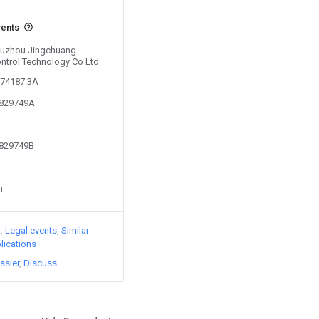
vents
 Suzhou Jingchuang
trol Technology Co Ltd
274187.3A
0829749A
0829749B
n
)
Legal events
Similar
lications
ssier
Discuss