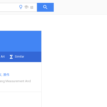
 Art
Similar
义
潘伟
uang Measurement And