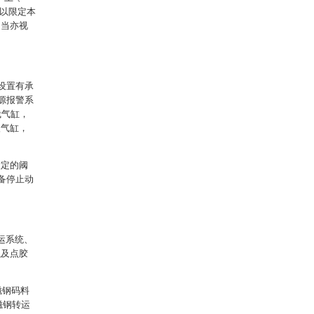
用以限定本
，当亦视
设置有承
源报警系
栽气缸，
入气缸，
设定的阈
设备停止动
运系统、
以及点胶
磁钢码料
磁钢转运