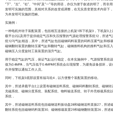
“下”、“左”、“右”、“中间”及“一”等的用语，亦仅为便于叙述的明了，而非
发明可实施的范围，其相对关系的改变或调整，在无实质变更技术内容下
为本发明可实施的范畴。
实施例：
一种电机外转子装配装置，包括相互连接的上机架1和下机架3，下机架3上
载平台2以及用于提供稳定气压和失压报警的气源处理报警系统12，所述气
统12与气缸相连，其中，所述气缸包括磁钢码料装置的码料压紧气缸和移
磁钢翻转装置的翻转压紧气缸和翻转气缸，磁钢推料机构的推料气缸和压
磁钢压入分度旋转工装装置的顶升气缸。
用于稳定气缸的气压，保证气缸运行稳定，在本实施例中，气源报警系统
值为0.4MPA，当气压低于0.4MPA时系统会出现报警，为避免设备损坏，
作并报警以通知工作人员。
同时，下机架3底部设置有福马轮4，以方便整个装配装置的移动。
其中，所述承载平台2上设置有磁钢送料系统、磁钢码料翻转系统、磁钢转
充磁系统、磁钢分度系统、装配系统、物料输送系统、转子外壳移栽系统
系统，
其中，所述磁钢送料系统包括磁钢送料振动盘28和磁钢送料直振27，所述
翻转系统包括磁钢码料装置30、磁钢移栽装置29和磁钢翻转装置26，所述