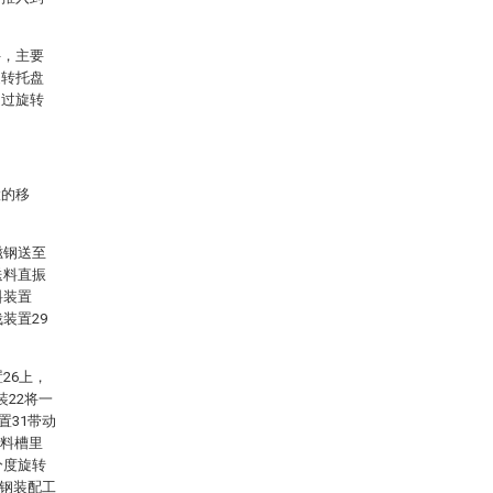
件，主要
旋转托盘
通过旋转
。
置的移
磁钢送至
送料直振
料装置
装置29
26上，
装22将一
置31带动
部料槽里
分度旋转
磁钢装配工