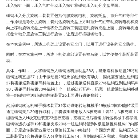
压入探针下面，压入气缸带动压入探针将磁钢压入到分度盘里面。
磁钢压入分度旋转工装装置包括伺服旋转电机、旋转托盘、顶升气缸等部
工作原理是等分度旋转工装到达旋转托盘上方时顶升气缸带动旋转电机和
向上移动旋转托盘上卡销将分度旋转工装固定到旋转托盘上面，旋转电机
托盘带动分度旋转工装进行旋转，让后进行插磁钢动作。
在本实施例中，所述上机架上设置有安全门，以用于进行设备的安全防护
同时，在本实施例中，所述下机架底部设置有福马轮，以方便整个装配装
动。
具体工作时，工人将磁钢放入磁钢送料振动盘28内，磁钢送料振动盘28将
磁钢送料直振27（由于振动盘28送出的磁钢没有动力，因此需要通过磁钢
27将磁钢送到磁钢码料装置上），通过磁钢送料直振27将磁钢送到磁钢码
30，磁钢码料装置30将磁钢十个一组的进行码料，码完一组后通过磁钢移栽
将一组磁钢推送到磁钢翻转装置26上面进行磁钢翻转；
然后磁钢转运机械手横移装置31带动磁钢转运机械手19横移到磁钢翻转装置
通过磁钢夹爪20进行取料，并将该组磁钢放入N极充磁工装22，N极充磁工
组磁钢放入N极充磁装置23进行充磁，充磁完成后磁钢由转运机械手横移装
磁钢转运机械手19和磁钢夹爪20将一组磁钢转运到N极磁钢推料机构17内
面，分度旋转装置32带动分度旋转工装14每旋转一个固定角度，磁钢压入
工装装置21会将磁钢压入分度旋转工装14，直到磁钢压入完成，完成N极