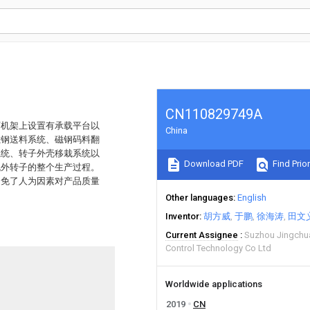
CN110829749A
下机架上设置有承载平台以
China
磁钢送料系统、磁钢码料翻
系统、转子外壳移栽系统以
Download PDF
Find Prior
机外转子的整个生产过程。
避免了人为因素对产品质量
Other languages
English
Inventor
胡方威
于鹏
徐海涛
田文
Current Assignee
Suzhou Jingch
Control Technology Co Ltd
Worldwide applications
2019
CN