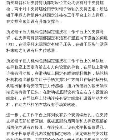
前夹持臂和后夹持臂顶部对应位置处均设有对中夹持螺
栓，两个对中夹持螺栓用于对钳子转轴的夹持固定；所述
钳子手柄支撑组件包括固定连接在工作平台上的支撑座，
在支撑座顶部设有升降支撑台；
所述钳子压力机构包括固定连接在工作平台上的支撑弯
臂，在支撑弯臂顶端部固定有活塞杆竖直向下设置的伺服
电缸，在活塞杆末端固定有钳子压头，在钳子压头与活塞
杆末端之间设有压力传感器；
所述钳子扭力机构包括固定连接在工作平台上的导轨座，
在导轨座上固定有沿左右方向设置的导轨，在导轨上滑动
连接有滑动板，在滑动板上固定有蜗轮蜗杆机构，蜗轮蜗
杆机构输出轴指向钳子手柄支撑组件方向且在蜗轮蜗杆机
构输出轴末端安装有扭力传感器，扭力传感器的输出轴末
端安装有钳子扭头；在滑动板底部设有沿左右方向设置的
螺纹孔，在导轨座上转动连接有穿过螺纹孔设置的动力丝
杠，在动力丝杠的右端设有手动旋转轮。
进一步，在工作平台上阵列设有多个安装螺纹孔，在夹持
支撑臂底部前后两侧、底板底部前后两侧和支撑座底部前
后两侧均设有连接耳，在连接耳上设有水平长条形通孔，
在水平长条形通孔内装配有固定螺栓，固定螺栓与安装螺
纹孔螺纹连接，固定螺栓的栓帽大于水平长条形通孔的宽