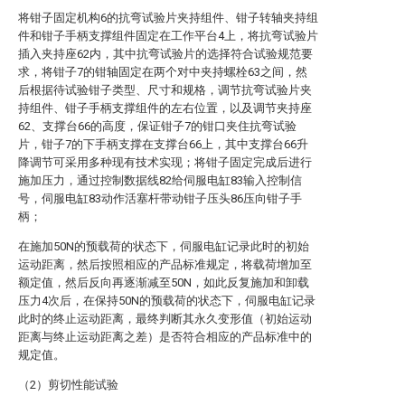
将钳子固定机构6的抗弯试验片夹持组件、钳子转轴夹持组
件和钳子手柄支撑组件固定在工作平台4上，将抗弯试验片
插入夹持座62内，其中抗弯试验片的选择符合试验规范要
求，将钳子7的钳轴固定在两个对中夹持螺栓63之间，然
后根据待试验钳子类型、尺寸和规格，调节抗弯试验片夹
持组件、钳子手柄支撑组件的左右位置，以及调节夹持座
62、支撑台66的高度，保证钳子7的钳口夹住抗弯试验
片，钳子7的下手柄支撑在支撑台66上，其中支撑台66升
降调节可采用多种现有技术实现；将钳子固定完成后进行
施加压力，通过控制数据线82给伺服电缸83输入控制信
号，伺服电缸83动作活塞杆带动钳子压头86压向钳子手
柄；
在施加50N的预载荷的状态下，伺服电缸记录此时的初始
运动距离，然后按照相应的产品标准规定，将载荷增加至
额定值，然后反向再逐渐减至50N，如此反复施加和卸载
压力4次后，在保持50N的预载荷的状态下，伺服电缸记录
此时的终止运动距离，最终判断其永久变形值（初始运动
距离与终止运动距离之差）是否符合相应的产品标准中的
规定值。
（2）剪切性能试验