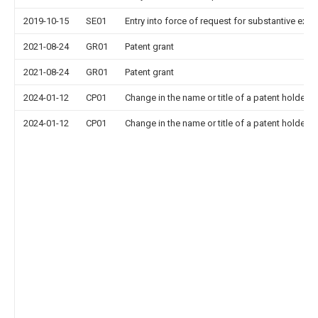
2019-10-15
SE01
Entry into force of request for substantive exa
2021-08-24
GR01
Patent grant
2021-08-24
GR01
Patent grant
2024-01-12
CP01
Change in the name or title of a patent holder
2024-01-12
CP01
Change in the name or title of a patent holder