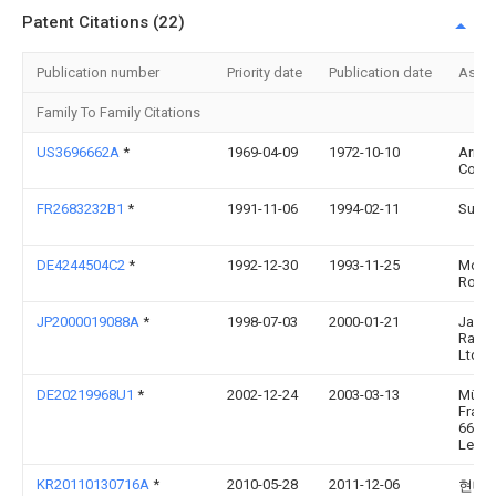
Patent Citations (22)
Publication number
Priority date
Publication date
Assi
Family To Family Citations
US3696662A
*
1969-04-09
1972-10-10
Armo
Co
FR2683232B1
*
1991-11-06
1994-02-11
Supe
DE4244504C2
*
1992-12-30
1993-11-25
Moen
Rolf 
JP2000019088A
*
1998-07-03
2000-01-21
Japa
Radio
Ltd
DE20219968U1
*
2002-12-24
2003-03-13
Müller
Franz
6682
Leba
KR20110130716A
*
2010-05-28
2011-12-06
현대제