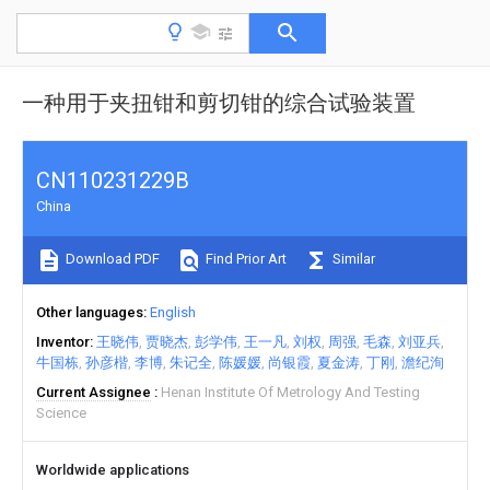
一种用于夹扭钳和剪切钳的综合试验装置
CN110231229B
China
Download PDF
Find Prior Art
Similar
Other languages
English
Inventor
王晓伟
贾晓杰
彭学伟
王一凡
刘权
周强
毛森
刘亚兵
牛国栋
孙彦楷
李博
朱记全
陈媛媛
尚银霞
夏金涛
丁刚
澹纪洵
Current Assignee
Henan Institute Of Metrology And Testing
Science
Worldwide applications