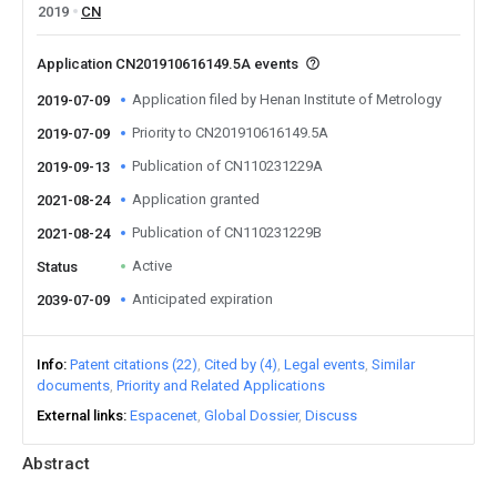
2019
CN
Application CN201910616149.5A events
Application filed by Henan Institute of Metrology
2019-07-09
Priority to CN201910616149.5A
2019-07-09
Publication of CN110231229A
2019-09-13
Application granted
2021-08-24
Publication of CN110231229B
2021-08-24
Active
Status
Anticipated expiration
2039-07-09
Info
Patent citations (22)
Cited by (4)
Legal events
Similar
documents
Priority and Related Applications
External links
Espacenet
Global Dossier
Discuss
Abstract