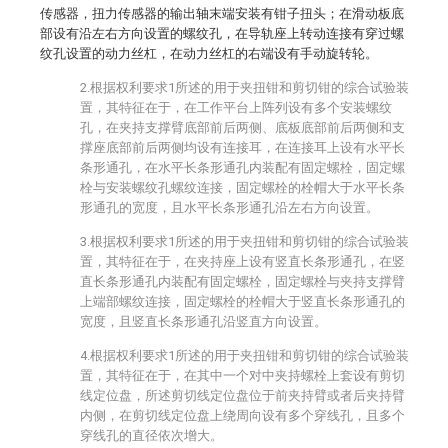
传感器，扭力传感器的输出轴末端安装有钳子扭头；在滑动板底
部设有沿左右方向设置的螺纹孔，在导轨座上转动连接有穿过螺
纹孔设置的动力丝杠，在动力丝杠的右端设有手动旋转轮。
2.根据权利要求1所述的用于夹扭钳和剪切钳的综合试验装
置，其特征在于，在工作平台上阵列设有多个安装螺纹
孔，在夹持支撑臂底部前后两侧、底板底部前后两侧和支
撑座底部前后两侧均设有连接耳，在连接耳上设有水平长
条形通孔，在水平长条形通孔内装配有固定螺栓，固定螺
栓与安装螺纹孔螺纹连接，固定螺栓的栓帽大于水平长条
形通孔的宽度，且水平长条形通孔沿左右方向设置。
3.根据权利要求1所述的用于夹扭钳和剪切钳的综合试验装
置，其特征在于，在夹持座上设有竖直长条形通孔，在竖
直长条形通孔内装配有固定螺栓，固定螺栓与夹持支撑臂
上端部螺纹连接，固定螺栓的栓帽大于竖直长条形通孔的
宽度，且竖直长条形通孔沿竖直方向设置。
4.根据权利要求1所述的用于夹扭钳和剪切钳的综合试验装
置，其特征在于，在其中一个对中夹持螺栓上套设有剪切
线定位盘，所述剪切线定位盘位于前夹持臂或者后夹持臂
内侧，在剪切线定位盘上绕周向设有多个穿线孔，且多个
穿线孔的直径依次增大。