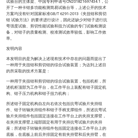
试验台的主体架、中国专利申请号CN201821697434.1，公
开了一种卡钳多功能检测简易试验台等，上述公开的技术
方案均没有针对国家标准GB/T 6291-2013《夹扭钳和剪切
钳 试验方法》的要求进行设计，因此还缺少对钳子进行抗
弯强度试验、剪切性能试验和扭力试验的专门试验检测设
备，对钳子的质量检测、校准测试效率较低，影响工作效
率。
发明内容
本发明目的是为解决上述现有技术中存在的问题而提出了
一种用于夹扭钳和剪切钳的综合试验装置；为达到上述目
的所采取的技术方案是：
一种用于夹扭钳和剪切钳的综合试验装置，包括机柜，所
述机柜顶部为工作平台，在工作平台上装配有钳子固定机
构、钳子压力机构和钳子扭力机构；
所述钳子固定机构自左向右依次包括抗弯试验片夹持组
件、钳子转轴夹持组件和钳子手柄支撑组件，所述抗弯试
验片夹持组件包括固定连接在工作平台上的夹持支撑臂，
在夹持支撑臂上端部固定有用于夹持抗弯试验片的夹持
座；所述钳子转轴夹持组件包括固定连接在工作平台上的
底板，在底板上前后并排固定有前夹持臂和后夹持臂，在