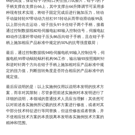
66的高度，保证钳子7的钳口夹住扭力试验片，钳子7的下
手柄支撑在支撑台66上，其中支撑台66升降调节可采用多
种现有技术实现，将钳子固定完成后进行施加压力，转动
手动旋转轮97带动动力丝杠911转动从而带动滑动板99及
以上部分向左运动，钳子扭头91卡住钳子两个手柄，接着
通过控制数据线82给伺服电缸83输入控制信号，伺服电缸
83动作活塞杆带动钳子压头86压向钳子手柄，且在钳子手
柄上施加相应产品标准中规定的50%的抗弯强度载荷；
最后，通过控制数据线94给伺服电机95输入控制信号，伺
服电机95带动蜗轮蜗杆机构96工作，输出轴93按照顺时针
和逆时针两个方向在钳子手柄上施加相对应产品标准中规
定的扭力值，判断扭转角度是否符合相应的产品标准中的
规定值。
最后应说明的是：以上实施例仅用以说明本发明的技术方
案，而非对其限制；尽管参照前述实施例对本发明进行了
详细的说明，本领域的普通技术人员应当理解：其依然可
以对前述各实施例所记载的技术方案进行修改，或者对其
中部分技术特征进行等同替换，但这些修改或者替换，并
不使相应技术方案的本质脱离本发明各实施例技术方案的
精神和范围。