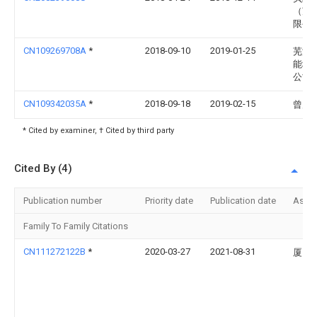
（苏
限公
CN109269708A
*
2018-09-10
2019-01-25
芜湖
能科
公司
CN109342035A
*
2018-09-18
2019-02-15
曾宪
* Cited by examiner, † Cited by third party
Cited By (4)
Publication number
Priority date
Publication date
Assi
Family To Family Citations
CN111272122B
*
2020-03-27
2021-08-31
厦门