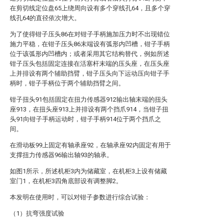
在剪切线定位盘65上绕周向设有多个穿线孔64，且多个穿
线孔64的直径依次增大。
为了使得钳子压头86在对钳子手柄施加压力时不出现错位
施力平稳，在钳子压头86末端设有弧形内凹槽，钳子手柄
位于该弧形内凹槽内；或者采用其它结构替代，例如所述
钳子压头包括固定连接在活塞杆末端的压头座，在压头座
上并排设有两个辅助挡臂，钳子压头向下运动压向钳子手
柄时，钳子手柄位于两个辅助挡臂之间。
钳子扭头91包括固定在扭力传感器912输出轴末端的扭头
座913，在扭头座913上并排设有两个挡爪914，当钳子扭
头91向钳子手柄运动时，钳子手柄914位于两个挡爪之
间。
在滑动板99上固定有轴承座92，在轴承座92内固定有用于
支撑扭力传感器96输出轴93的轴承。
如图1所示，所述机柜3内为储藏室，在机柜3上设有储藏
室门1，在机柜3四角底部设有调整脚2。
本发明在使用时，可以对钳子参数进行综合试验：
（1）抗弯强度试验