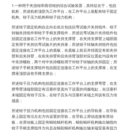
1.一种用于夹扭钳和剪切钳的综合试验装置，其特征在于，包括
机柜，所述机柜顶部为工作平台，在工作平台上装配有钳子固定
机构、钳子压力机构和钳子扭力机构；
所述钳子固定机构自左向右依次包括抗弯试验片夹持组件、钳子
转轴夹持组件和钳子手柄支撑组件，所述抗弯试验片夹持组件包
括固定连接在工作平台上的夹持支撑臂，在夹持支撑臂上端部固
定有用于夹持抗弯试验片的夹持座；所述钳子转轴夹持组件包括
固定连接在工作平台上的底板，在底板上前后并排固定有前夹持
臂和后夹持臂，在前夹持臂和后夹持臂顶部对应位置处均设有对
中夹持螺栓，两个对中夹持螺栓用于对钳子转轴的夹持固定；所
述钳子手柄支撑组件包括固定连接在工作平台上的支撑座，在支
撑座顶部设有升降支撑台；
所述钳子压力机构包括固定连接在工作平台上的支撑弯臂，在支
撑弯臂顶端部固定有活塞杆竖直向下设置的伺服电缸，在活塞杆
末端固定有钳子压头，在钳子压头与活塞杆末端之间设有压力传
感器；
所述钳子扭力机构包括固定连接在工作平台上的导轨座，在导轨
座上固定有沿左右方向设置的导轨，在导轨上滑动连接有滑动
板，在滑动板上固定有蜗轮蜗杆机构，蜗轮蜗杆机构输出轴指向
钳子手柄支撑组件方向且在蜗轮蜗杆机构输出轴末端安装有扭力