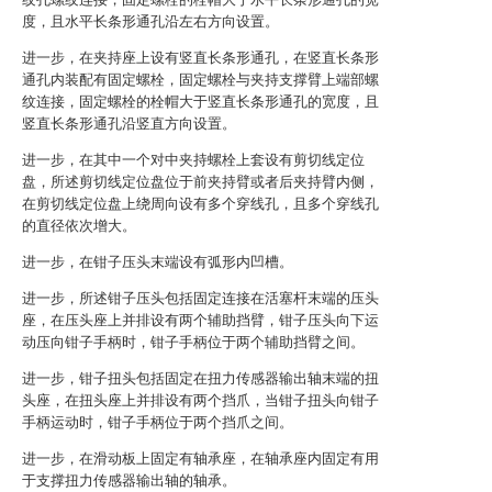
度，且水平长条形通孔沿左右方向设置。
进一步，在夹持座上设有竖直长条形通孔，在竖直长条形
通孔内装配有固定螺栓，固定螺栓与夹持支撑臂上端部螺
纹连接，固定螺栓的栓帽大于竖直长条形通孔的宽度，且
竖直长条形通孔沿竖直方向设置。
进一步，在其中一个对中夹持螺栓上套设有剪切线定位
盘，所述剪切线定位盘位于前夹持臂或者后夹持臂内侧，
在剪切线定位盘上绕周向设有多个穿线孔，且多个穿线孔
的直径依次增大。
进一步，在钳子压头末端设有弧形内凹槽。
进一步，所述钳子压头包括固定连接在活塞杆末端的压头
座，在压头座上并排设有两个辅助挡臂，钳子压头向下运
动压向钳子手柄时，钳子手柄位于两个辅助挡臂之间。
进一步，钳子扭头包括固定在扭力传感器输出轴末端的扭
头座，在扭头座上并排设有两个挡爪，当钳子扭头向钳子
手柄运动时，钳子手柄位于两个挡爪之间。
进一步，在滑动板上固定有轴承座，在轴承座内固定有用
于支撑扭力传感器输出轴的轴承。