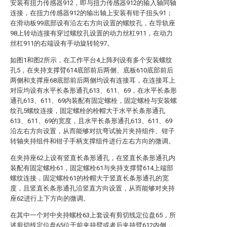
安装有扭力传感器912，即与扭力传感器912的输入轴同轴
连接，在扭力传感器912的输出轴上安装有钳子扭头91；
在滑动板99底部设有沿左右方向设置的螺纹孔，在导轨座
98上转动连接有穿过螺纹孔设置的动力丝杠911，在动力
丝杠911的右端设有手动旋转轮97。
如图1和图2所示，在工作平台4上阵列设有多个安装螺纹
孔5，在夹持支撑臂614底部前后两侧、底板610底部前后
两侧和支撑座68底部前后两侧均设有连接耳，在连接耳上
对应均设有水平长条形通孔613、611、69，在水平长条形
通孔613、611、69内装配有固定螺栓，固定螺栓与安装螺
纹孔5螺纹连接，固定螺栓的栓帽大于水平长条形通孔
613、611、69的宽度，且水平长条形通孔613、611、69
沿左右方向设置，从而能够对抗弯试验片夹持组件、钳子
转轴夹持组件和钳子手柄支撑组件进行左右方向的微调。
在夹持座62上设有竖直长条形通孔，在竖直长条形通孔内
装配有固定螺栓61，固定螺栓61与夹持支撑臂614上端部
螺纹连接，固定螺栓61的栓帽大于竖直长条形通孔的宽
度，且竖直长条形通孔沿竖直方向设置，从而能够对夹持
座62进行上下方向的微调。
在其中一个对中夹持螺栓63上套设有剪切线定位盘65，所
述剪切线定位盘65位于前夹持臂或者后夹持臂612内侧，