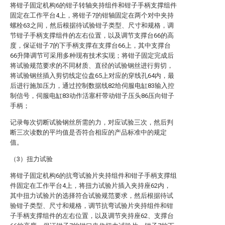
将钳子固定机构6的钳子转轴夹持组件和钳子手柄支撑组件
固定在工作平台4上，将钳子7的钳轴固定在两个对中夹持
螺栓63之间，然后根据待试验钳子类型、尺寸和规格，调
节钳子手柄支撑组件的左右位置，以及调节支撑台66的高
度，保证钳子7的下手柄支撑在支撑台66上，其中支撑台
66升降调节可采用多种现有技术实现；将钳子固定完成后
将试验规范要求的不同材质、直径的试验钢丝进行剪切，
将试验钢丝插入剪切线定位盘65上对应的穿线孔64内，最
后进行施加压力，通过控制数据线82给伺服电缸83输入控
制信号，伺服电缸83动作活塞杆带动钳子压头86压向钳子
手柄；
记录每次切断试验钢丝所需的力，对应试验三次，然后判
断三次读数的平均值是否符合相应的产品标准中的规定
值。
（3）扭力试验
将钳子固定机构6的抗弯试验片夹持组件和钳子手柄支撑组
件固定在工作平台4上，将扭力试验片插入夹持座62内，
其中扭力试验片的选择符合试验规范要求，然后根据待试
验钳子类型、尺寸和规格，调节抗弯试验片夹持组件和钳
子手柄支撑组件的左右位置，以及调节夹持座62、支撑台