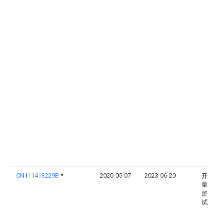
CN111413229B
*
2020-05-07
2023-06-20
开封
量技
督检
试中