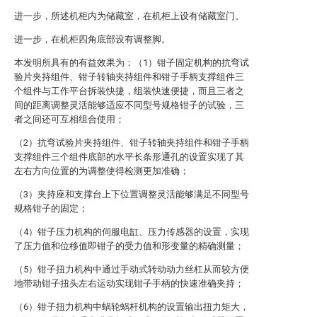
进一步，所述机柜内为储藏室，在机柜上设有储藏室门。
进一步，在机柜四角底部设有调整脚。
本发明所具有的有益效果为：（1）钳子固定机构的抗弯试
验片夹持组件、钳子转轴夹持组件和钳子手柄支撑组件三
个组件与工作平台拆装快捷，组装快速便捷，而且三者之
间的距离调整灵活能够适应不同型号规格钳子的试验，三
者之间还可互相组合使用；
（2）抗弯试验片夹持组件、钳子转轴夹持组件和钳子手柄
支撑组件三个组件底部的水平长条形通孔的设置实现了其
左右方向位置的为调整使得检测更加准确；
（3）夹持座和支撑台上下位置调整灵活能够满足不同型号
规格钳子的固定；
（4）钳子压力机构的伺服电缸、压力传感器的设置，实现
了压力值和位移值即钳子的受力值和形变量的精确测量；
（5）钳子扭力机构中通过手动式转动动力丝杠从而较方便
地带动钳子扭头左右运动实现钳子手柄的快速准确夹持；
（6）钳子扭力机构中蜗轮蜗杆机构的设置输出扭力矩大，