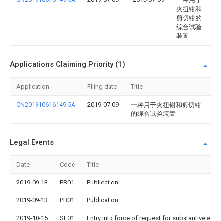
一种用于
夹扭钳和
剪切钳的
综合试验
装置
Applications Claiming Priority (1)
Application
Filing date
Title
CN201910616149.5A
2019-07-09
一种用于夹扭钳和剪切钳
的综合试验装置
Legal Events
Date
Code
Title
2019-09-13
PB01
Publication
2019-09-13
PB01
Publication
2019-10-15
SE01
Entry into force of request for substantive exa