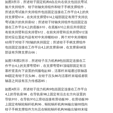
如图3所示，所述钳子固定机构6自左向右依次包括抗弯试
验片夹持组件、钳子转轴夹持组件和钳子手柄支撑组件，
所述抗弯试验片夹持组件包括固定连接在工作平台4上的夹
持支撑臂614，在夹持支撑臂614上端部固定有用于夹持抗
弯试验片的夹持座62；所述钳子转轴夹持组件包括固定连
接在工作平台4上的底板610，在底板610上前后并排固定
有前夹持臂和后夹持臂612，在前夹持臂和后夹持臂612顶
部对应位置处均设有对中夹持螺栓63，两个对中夹持螺栓
63用于对钳子7转轴的夹持固定；所述钳子手柄支撑组件
包括固定连接在工作平台4上的支撑座68，在支撑座68顶
部设有升降支撑台66；
如图1和图2所示，所述钳子压力机构8包括固定连接在工
作平台4上的支撑弯臂81，在支撑弯臂81顶端部固定有活
塞杆竖直向下设置的伺服电缸83，活塞杆末端通过联轴器
84固定有钳子压头86，在钳子压头86与活塞杆末端或者联
轴器之间设有压力传感器85；
如图4所示，所述钳子扭力机构9包括固定连接在工作平台
4上的导轨座98，在导轨座98上固定有沿左右方向设置的
导轨910，在导轨910上滑动连接有滑动板99，在滑动板99
上固定有蜗轮蜗杆机构96，蜗轮蜗杆机构96输出轴93指向
钳子手柄支撑组件方向且在蜗轮蜗杆机构96输出轴93末端