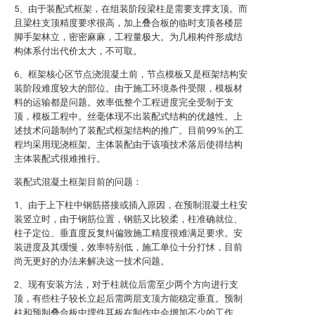
5、由于装配式框架，在组装阶段梁柱是需要支撑支顶。而
且梁柱支顶精度要求很高，加上叠合板的临时支顶各楼层
脚手架林立，密密麻麻，工程量极大。为几根构件形成结
构体系付出代价太大，不可取。
6、框架核心区节点浇混凝土前，节点模板又是框架结构安
装阶段难度较大的部位。由于施工环境条件受限，模板材
料的运输都是问题。效率低整个工程进度完全受制于支
顶，模板工程中。丝毫体现不出装配式结构的优越性。上
述技术问题制约了装配式框架结构的推广。目前99％的工
程均采用现浇框架。主体装配由于该项技术落后使得结构
主体装配式很难推行。
装配式混凝土框架目前的问题：
1、由于上下柱中钢筋搭接或插入原因，在预制混凝土柱安
装竖立时，由于钢筋位置，钢筋又比较柔，柱准确就位、
柱子定位、垂直度反复纠偏致施工精度很难满足要求。安
装进度及其缓慢，效率特别低，施工单位十分打怵，目前
尚无更好的办法来解决这一技术问题。
2、现有安装方法，对于柱就位后需至少两个方向进行支
顶，有些柱子较长立起后需两层支顶方能稳定垂直。预制
柱和预制叠合板中埋件耳板在制作中会增加不少的工作