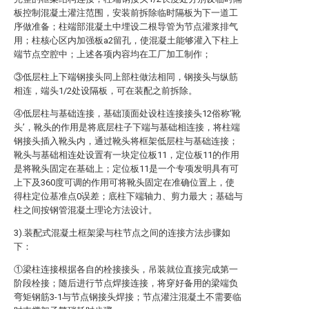
板控制混凝土灌注范围，安装前拆除临时隔板为下一道工
序做准备；柱端部混凝土中埋设二根导管为节点灌浆排气
用；柱核心区内加强板a2留孔，使混凝土能够灌入下柱上
端节点空腔中；上述各项内容均在工厂加工制作；
③低层柱上下端钢接头同上部柱做法相同，钢接头与纵筋
相连，端头1/2处设隔板，可在装配之前拆除。
④低层柱与基础连接，基础顶面处设柱连接接头12俗称‘靴
头’，靴头的作用是将底层柱子下端与基础相连接，将柱端
钢接头插入靴头内，通过靴头将框架低层柱与基础连接；
靴头与基础相连处设置有一块定位板11，定位板11的作用
是将靴头固定在基础上；定位板11是一个专项发明具有可
上下及360度可调的作用可将靴头固定在准确位置上，使
得柱定位基准点0误差；底柱下端轴力、剪力最大；基础与
柱之间按钢管混凝土理论方法设计。
3).装配式混凝土框架梁与柱节点之间的连接方法步骤如
下：
①梁柱连接根据各自的栓接接头，吊装就位直接完成第一
阶段栓接；随后进行节点焊接连接，将穿好备用的梁端负
弯矩钢筋3-1与节点钢接头焊接；节点灌注混凝土不需要临