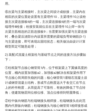
用。
⑥次梁与主梁相接时，主次梁之间设计成铰接，主梁内在
相应的次梁位置处设置有主梁埋件10，主梁埋件10上设栓
接主次梁连接板6的一端，主次梁连接板6的另一端与次梁
端埋件8栓接；栓接安装就位后在主梁埋件10上焊一块与
次梁主筋相连的正筋连接板9；当需要加强次梁与主梁连接
时，叠合梁后浇部分内设置所需要的梁端负弯矩钢筋(3-1)
与主梁连接，即可表现出固结状态；相关做法由设计计算
模型而定可随意处理；
2).装配式混凝土框架柱与基础节点之间的连接方法步骤如
下：
①柱框架节点核心钢管筒1内，位于框架梁上下翼缘高度的
位置，桶内设置加强板a2，加强板a2解决在框架梁作用下
节点核心筒局部失稳的问题；核心钢管筒1灌细石混凝土设
计成钢管混凝土结构，形成节点刚度远大于各交汇在节点
上的杆件刚度，从而提高了可靠性，有效的降低了节点转
角；使建筑物层间位移位移、顶点位移得到明显降低；
②柱中纵向钢筋与柱端钢接头相焊接，柱端钢接头在此范
围内代替纵向钢筋；柱端钢接头与核心钢管筒1相焊接形成
完整的框架结构连接；柱端钢接头1/2长度处分别设临时隔