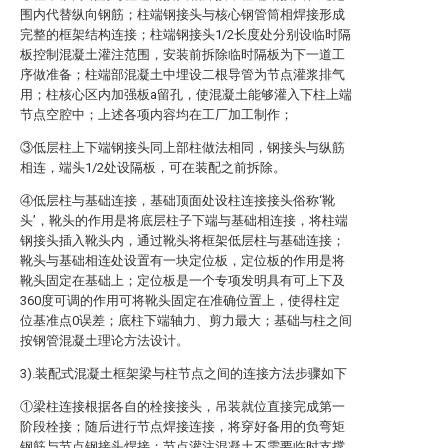
围内代替纵向钢筋；柱端钢接头与核心钢管筒相焊接形成
完整的框架结构连接；柱端钢接头1/2长度处分别设临时隔
板控制混凝土灌注范围，安装前拆除临时隔板为下一道工
序做准备；柱端部混凝土中埋设二根导管为节点灌浆排气
用；柱核心区内加强板a留孔，使混凝土能够灌入下柱上端
节点空腔中；上述各项内容均在工厂加工制作；
③低层柱上下端钢接头同上部柱做法相同，钢接头与纵筋
相连，端头1/2处设隔板，可在装配之前拆除。
④低层柱与基础连接，基础顶面处设柱连接接头俗称‘靴
头’，靴头的作用是将底层柱子下端与基础相连接，将柱端
钢接头插入靴头内，通过靴头将框架低层柱与基础连接；
靴头与基础相连处设置有一块定位板，定位板的作用是将
靴头固定在基础上；定位板是一个专项发明具有可上下及
360度可调的作用可将靴头固定在准确位置上，使得柱定
位基准点0误差；底柱下端轴力、剪力最大；基础与柱之间
按钢管混凝土理论方法设计。
3).装配式混凝土框架梁与柱节点之间的连接方法步骤如下
①梁柱连接根据各自的栓接接头，吊装就位直接完成第一
阶段栓接；随后进行节点焊接连接，将穿好备用的负弯矩
钢筋与节点钢接头焊接；节点灌注混凝土不需要临时支撑