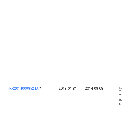
KR20140098524A
*
2013-01-31
2014-08-08
한국
교육
교 산
력단