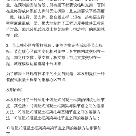
量。在预制梁安装阶段，所有梁下都要设临时支架，否则
在最终形成体系前支撑时无法拆除，且支架要求平整高度
一致。柱支撑、梁支撑、叠合板支撑，混在一起每层支撑
密密麻麻乱成一团。极大地制约了工程进度并致使工程造
价过高。因此装配式混凝土框架结构，很难推广的原因就
在于此。
3、节点核心区在梁柱就位，钢筋连接完毕后就是节点模
板。节点核心区截面变化相对集中，各方向构建交织在一
起，加之柱支撑，梁支撑，板支撑，节点支撑交织在一
起。就连模板运输都是十分困难。
为了解决上述现有技术中的不足与问题，本发明提供一种
装配式混凝土框架的钢核心区节点。
发明内容
本发明公开了一种应用于装配式混凝土框架的钢核心区节
点，其包括：1)装配式混凝土框架梁与梁节点之间的连接
方法；2)装配式混凝土框架柱与基础节点之间的连接方
法；3)装配式混凝土框架梁与柱节点之间的连接方法；
1).装配式混凝土框架梁与梁节点之间的连接方法步骤如
下：