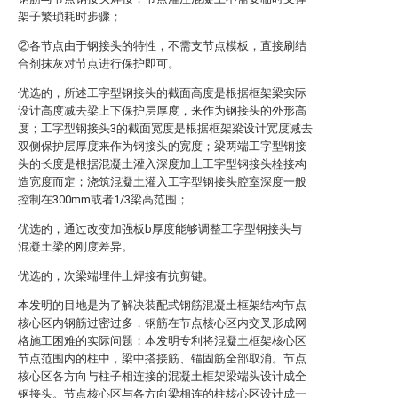
架子繁琐耗时步骤；
②各节点由于钢接头的特性，不需支节点模板，直接刷结
合剂抹灰对节点进行保护即可。
优选的，所述工字型钢接头的截面高度是根据框架梁实际
设计高度减去梁上下保护层厚度，来作为钢接头的外形高
度；工字型钢接头3的截面宽度是根据框架梁设计宽度减去
双侧保护层厚度来作为钢接头的宽度；梁两端工字型钢接
头的长度是根据混凝土灌入深度加上工字型钢接头栓接构
造宽度而定；浇筑混凝土灌入工字型钢接头腔室深度一般
控制在300mm或者1/3梁高范围；
优选的，通过改变加强板b厚度能够调整工字型钢接头与
混凝土梁的刚度差异。
优选的，次梁端埋件上焊接有抗剪键。
本发明的目地是为了解决装配式钢筋混凝土框架结构节点
核心区内钢筋过密过多，钢筋在节点核心区内交叉形成网
格施工困难的实际问题；本发明专利将混凝土框架核心区
节点范围内的柱中，梁中搭接筋、锚固筋全部取消。节点
核心区各方向与柱子相连接的混凝土框架梁端头设计成全
钢接头。节点核心区与各方向梁相连的柱核心区设计成一