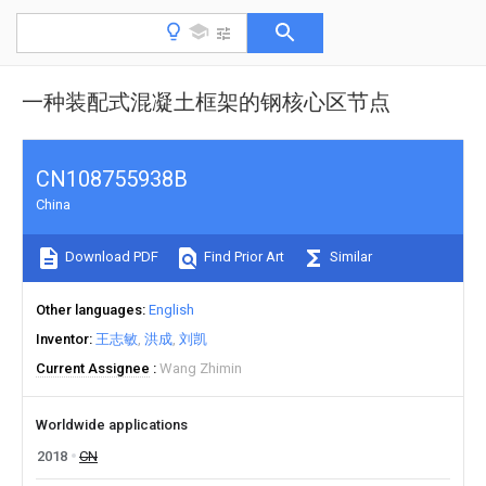
一种装配式混凝土框架的钢核心区节点
CN108755938B
China
Download PDF
Find Prior Art
Similar
Other languages
English
Inventor
王志敏
洪成
刘凯
Current Assignee
Wang Zhimin
Worldwide applications
2018
CN