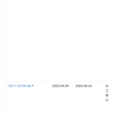
CN111335914A
*
2020-04-09
2020-06-26
中铁
工程
有限
公司