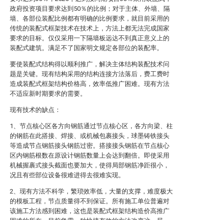
政府投资项目要求达到50％的比例；对于主体、外墙、隔
墙、各部位装配比例都有明确的比例要求，就目前采用的
传统的装配式框架技术在技术上，方法上都无法完成国家
要求的目标。仅仅采用一下隔墙板远达不到真正意义上的
装配式建筑。满足不了国家明文规定各部位的装配率。
要使装配式结构得以顺利推广，解决主体结构装配技术问
题是关键。现有结构采用的结构连接方法落后，费工费时
造成装配式框架结构价格高，效率低推广困难。现有方法
不适应新时期要求的需要。
现有技术的缺点：
1、节点核心区各方向钢筋通过节点核心区，各方向梁、柱
的钢筋在此搭接、焊接、或机械包裹接头，球墨铸铁接头
等造成节点钢筋接头钢筋过密。搭接接头钢筋在节点核心
区内钢筋根数在原设计钢筋数量上会达到翻倍。即使采用
机械握裹式接头截面也要加大，使得局部钢筋净距很小，
况且有些部位设备很难进得去很难实现。
2、现有方法不科学，繁琐效率低，大量的支撑，难度极大
的模板工程，节点质量得不到保证。所有施工单位普遍对
该施工方法感到困难，这也是装配式框架结构造价高推广