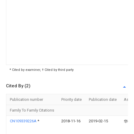
* Cited by examiner, † Cited by third party
Cited By (2)
Publication number
Priority date
Publication date
Assi
Family To Family Citations
CN109339226A
*
2018-11-16
2019-02-15
华侨