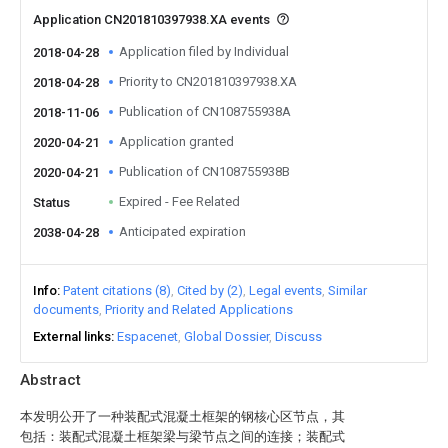
Application CN201810397938.XA events
Application filed by Individual
2018-04-28
Priority to CN201810397938.XA
2018-04-28
Publication of CN108755938A
2018-11-06
Application granted
2020-04-21
Publication of CN108755938B
2020-04-21
Expired - Fee Related
Status
Anticipated expiration
2038-04-28
Info
Patent citations (8)
Cited by (2)
Legal events
Similar
documents
Priority and Related Applications
External links
Espacenet
Global Dossier
Discuss
Abstract
本发明公开了一种装配式混凝土框架的钢核心区节点，其
包括：装配式混凝土框架梁与梁节点之间的连接；装配式