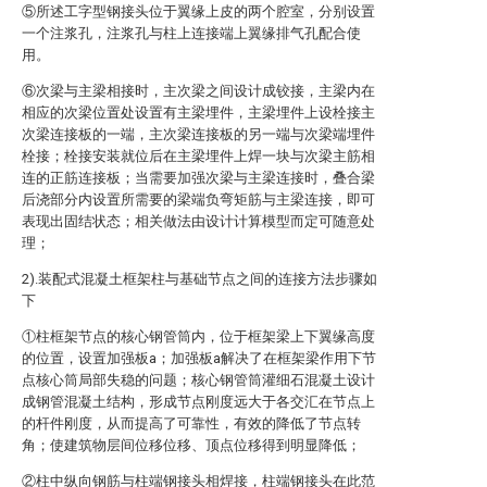
⑤所述工字型钢接头位于翼缘上皮的两个腔室，分别设置
一个注浆孔，注浆孔与柱上连接端上翼缘排气孔配合使
用。
⑥次梁与主梁相接时，主次梁之间设计成铰接，主梁内在
相应的次梁位置处设置有主梁埋件，主梁埋件上设栓接主
次梁连接板的一端，主次梁连接板的另一端与次梁端埋件
栓接；栓接安装就位后在主梁埋件上焊一块与次梁主筋相
连的正筋连接板；当需要加强次梁与主梁连接时，叠合梁
后浇部分内设置所需要的梁端负弯矩筋与主梁连接，即可
表现出固结状态；相关做法由设计计算模型而定可随意处
理；
2).装配式混凝土框架柱与基础节点之间的连接方法步骤如
下
①柱框架节点的核心钢管筒内，位于框架梁上下翼缘高度
的位置，设置加强板a；加强板a解决了在框架梁作用下节
点核心筒局部失稳的问题；核心钢管筒灌细石混凝土设计
成钢管混凝土结构，形成节点刚度远大于各交汇在节点上
的杆件刚度，从而提高了可靠性，有效的降低了节点转
角；使建筑物层间位移位移、顶点位移得到明显降低；
②柱中纵向钢筋与柱端钢接头相焊接，柱端钢接头在此范