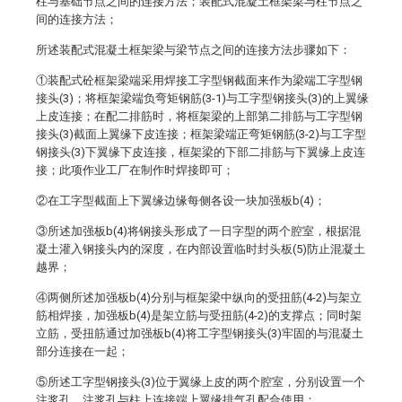
柱与基础节点之间的连接方法；装配式混凝土框架梁与柱节点之
间的连接方法；
所述装配式混凝土框架梁与梁节点之间的连接方法步骤如下：
①装配式砼框架梁端采用焊接工字型钢截面来作为梁端工字型钢
接头(3)；将框架梁端负弯矩钢筋(3-1)与工字型钢接头(3)的上翼缘
上皮连接；在配二排筋时，将框架梁的上部第二排筋与工字型钢
接头(3)截面上翼缘下皮连接；框架梁端正弯矩钢筋(3-2)与工字型
钢接头(3)下翼缘下皮连接，框架梁的下部二排筋与下翼缘上皮连
接；此项作业工厂在制作时焊接即可；
②在工字型截面上下翼缘边缘每侧各设一块加强板b(4)；
③所述加强板b(4)将钢接头形成了一日字型的两个腔室，根据混
凝土灌入钢接头内的深度，在内部设置临时封头板(5)防止混凝土
越界；
④两侧所述加强板b(4)分别与框架梁中纵向的受扭筋(4-2)与架立
筋相焊接，加强板b(4)是架立筋与受扭筋(4-2)的支撑点；同时架
立筋，受扭筋通过加强板b(4)将工字型钢接头(3)牢固的与混凝土
部分连接在一起；
⑤所述工字型钢接头(3)位于翼缘上皮的两个腔室，分别设置一个
注浆孔，注浆孔与柱上连接端上翼缘排气孔配合使用；