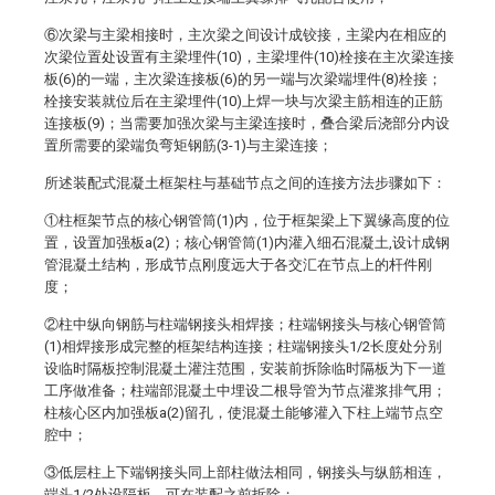
⑥次梁与主梁相接时，主次梁之间设计成铰接，主梁内在相应的
次梁位置处设置有主梁埋件(10)，主梁埋件(10)栓接在主次梁连接
板(6)的一端，主次梁连接板(6)的另一端与次梁端埋件(8)栓接；
栓接安装就位后在主梁埋件(10)上焊一块与次梁主筋相连的正筋
连接板(9)；当需要加强次梁与主梁连接时，叠合梁后浇部分内设
置所需要的梁端负弯矩钢筋(3-1)与主梁连接；
所述装配式混凝土框架柱与基础节点之间的连接方法步骤如下：
①柱框架节点的核心钢管筒(1)内，位于框架梁上下翼缘高度的位
置，设置加强板a(2)；核心钢管筒(1)内灌入细石混凝土,设计成钢
管混凝土结构，形成节点刚度远大于各交汇在节点上的杆件刚
度；
②柱中纵向钢筋与柱端钢接头相焊接；柱端钢接头与核心钢管筒
(1)相焊接形成完整的框架结构连接；柱端钢接头1/2长度处分别
设临时隔板控制混凝土灌注范围，安装前拆除临时隔板为下一道
工序做准备；柱端部混凝土中埋设二根导管为节点灌浆排气用；
柱核心区内加强板a(2)留孔，使混凝土能够灌入下柱上端节点空
腔中；
③低层柱上下端钢接头同上部柱做法相同，钢接头与纵筋相连，
端头1/2处设隔板，可在装配之前拆除；