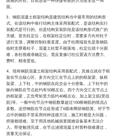
困难的所在。目前急需一种快捷有效的方法改变这一局
面。
3、钢筋混凝土框架结构是建筑结构当中最常用的结构形
式。在该结构中推行结构主体采用装配式，是该结构实行
装配式是可行的。但是结构安装阶段是该结构形式推广的
关键。首先柱定位，在框架柱定位时，需要多方向对柱子
进行支顶，调整控制柱垂直度。由于柱两端首先是靠钢筋
临时支撑着柱子，混凝土柱暂不能落地，柱定位就十分困
难，各柱很难准确定位。需反复修订柱位置该方法费力、
费时、精准度低。
4、现有钢筋混凝土框架结构采用装配式，其难点就在于框
架在节点核心区。多方向交汇在节点上的的框架梁、纵框
架梁、上下柱，中的钢筋在此交会十分密集。上下柱中的
纵向钢筋在节点处约有50根左右。四个方向交汇在节点上
的框架梁，正负弯矩受力筋约40根左右。加上架立筋(受扭
筋)等。一般中柱节点中钢筋数量超过100根钢筋的情况占
多数。这些钢筋在节点处形成了6面体网状钢筋笼。对于节
点中的钢筋不管采用何种连接方法，施工时都是大问题，
焊接都很难。至于用其他机械就更困难设备基本无法介
入。即使勉强完成，在节点浇灌混凝土时骨料很难通过，
质量无法保证。