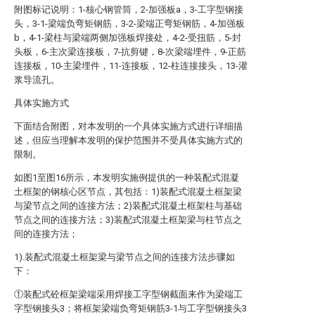
附图标记说明：1-核心钢管筒，2-加强板a，3-工字型钢接
头，3-1-梁端负弯矩钢筋，3-2-梁端正弯矩钢筋，4-加强板
b，4-1-梁柱与梁端两侧加强板焊接处，4-2-受扭筋，5-封
头板，6-主次梁连接板，7-抗剪键，8-次梁端埋件，9-正筋
连接板，10-主梁埋件，11-连接板，12-柱连接接头，13-灌
浆导流孔。
具体实施方式
下面结合附图，对本发明的一个具体实施方式进行详细描
述，但应当理解本发明的保护范围并不受具体实施方式的
限制。
如图1至图16所示，本发明实施例提供的一种装配式混凝
土框架的钢核心区节点，其包括：1)装配式混凝土框架梁
与梁节点之间的连接方法；2)装配式混凝土框架柱与基础
节点之间的连接方法；3)装配式混凝土框架梁与柱节点之
间的连接方法；
1).装配式混凝土框架梁与梁节点之间的连接方法步骤如
下：
①装配式砼框架梁端采用焊接工字型钢截面来作为梁端工
字型钢接头3；将框架梁端负弯矩钢筋3-1与工字型钢接头3