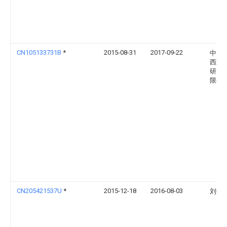
CN105133731B
*
2015-08-31
2017-09-22
中国
西北
研究
限公
CN205421537U
*
2015-12-18
2016-08-03
刘长