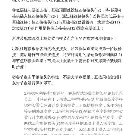
④低层柱与基础连接，基础顶面处设柱连接接头(12)，将柱端钢
接头插入柱连接接头(12)内，通过柱连接接头(12)将框架低层柱与
基础连接；柱连接接头(12)与基础相连处设置有一块定位板(11)，
定位板(11)的作用是将柱连接接头(12)固定在基础上；
所述装配式混凝土框架梁与柱节点之间的连接方法步骤如下：
①梁柱连接根据各自的栓接接头，吊装就位直接完成第一阶段栓
接；随后进行节点焊接连接，将穿好备用的梁端负弯矩钢筋(3-1)
与节点钢接头焊接；节点灌注混凝土不需要临时支撑架子繁琐耗
时步骤；
②各节点由于钢接头的特性，不需支节点模板，直接刷结合剂抹
灰对节点进行保护即可。
2.根据权利要求1所述的一种装配式混凝土框架的钢核心区
节点，其特征在于，所述工字型钢接头(3)的截面高度是根
据框架梁实际设计高度减去梁上下保护层厚度，来作为钢
接头的外形高度；工字型钢接头(3)的截面宽度是根据框架
梁设计宽度减去双侧保护层厚度来作为钢接头的宽度；梁
两端工字型钢接头(3)的长度是根据混凝土灌入深度加上工
字型钢接头栓接构造宽度而定；浇筑混凝土灌入工字型钢