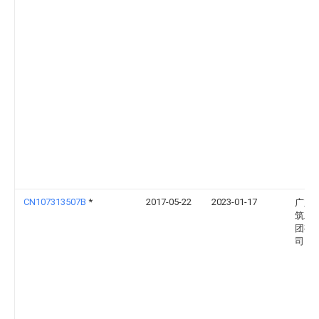
CN107313507B
*
2017-05-22
2023-01-17
广东
筑工
团有
司