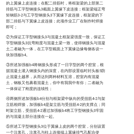
的上翼缘上皮连接；在配二排筋时，将框架梁的上部第二
排筋与工字型钢接头3截面上翼缘下皮连接；框架梁端正弯
矩钢筋3-2与工字型钢接头3下翼缘下皮连接，框架梁的下
部二排筋与下翼缘上皮连接；此项作业工厂在制作时焊接
即可；
②为保证工字型钢接头3与混凝土框架梁强度一致，保证工
字型钢接头3抗弯刚度与混凝土梁一致，使得钢接头与混凝
土二者融为一体，在工字型截面上下翼缘边缘每侧各设一
块加强板b4。
③所述加强板b4将钢接头形成了一日字型的两个腔室，根
据混凝土灌入钢接头内的深度，在内部设置临时封头板5防
止混凝土越界，从而达到两种材料互溶，腔室内有混凝
土，钢板又包裹着混凝土，你中有我我中有你；二者融为
一体保证了刚度的连续性；
④两侧所述加强板b4分别与框架梁中纵向的受扭筋4-2与架
立筋相焊接，加强板b4是架立筋与受扭筋4-2的支撑点；同
时架立筋，受扭筋4-2通过加强板b4将工字型钢接头3牢固
的与混凝土部分连接在一起。
⑤所述工字型钢接头3位于翼缘上皮的两个腔室，分别设置
一个注浆孔，注浆孔与柱上连接端上翼缘排气孔配合使