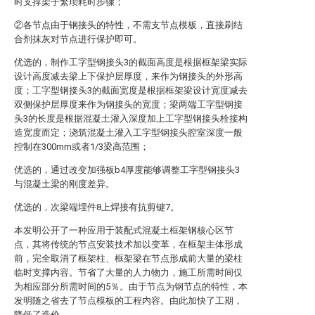
时支撑架子繁琐耗时步骤；
②各节点由于钢接头的特性，不需支节点模板，直接刷结
合剂抹灰对节点进行保护即可。
优选的，制作工字型钢接头3的截面高度是根据框架梁实际
设计高度减去梁上下保护层厚度，来作为钢接头的外形高
度；工字型钢接头3的截面宽度是根据框架梁设计宽度减去
双侧保护层厚度来作为钢接头的宽度；梁两端工字型钢接
头3的长度是根据混凝土灌入深度加上工字型钢接头栓接构
造宽度而定；浇筑混凝土灌入工字型钢接头腔室深度一般
控制在300mm或者1/3梁高范围；
优选的，通过改变加强板b4厚度能够调整工字型钢接头3
与混凝土梁的刚度差异。
优选的，次梁端埋件8上焊接有抗剪键7。
本发明公开了一种应用于装配式混凝土框架钢核心区节
点，其将传统的节点安装技术加以变革，在框架主体形成
前，完全取消了框架柱、框架梁在节点形成前大量的梁柱
临时支撑内容。节省了大量的人力物力，施工所需时间仅
为相应部分所需时间的5％。由于节点为钢节点的特性，本
发明随之省去了节点模板的工程内容。由此加快了工期，
降低了造价。