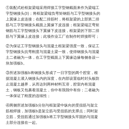
①装配式砼框架梁端采用焊接工字型钢截面来作为梁端工
字型钢接头(3)；将框架梁端负弯矩钢筋与工字型钢接头的
上翼缘上皮连接；在配二排筋时，将框架梁的上部第二排
筋与工字型钢接头截面上翼缘下皮连接；框架梁端正弯矩
钢筋与工字型钢接头下翼缘下皮连接，框架梁的下部二排
筋与下翼缘上皮连接；此项作业工厂在制作时焊接即可；
②为保证工字型钢接头与混凝土框架梁强度一致，保证工
字型钢接头抗弯刚度与混凝土梁一致，使得钢接头与混凝
土二者融为一体，在工字型截面上下翼缘边缘每侧各设一
块加强板b。
③所述加强板b将钢接头形成了一日字型的两个腔室，根
据混凝土灌入钢接头内的深度，在内部设置临时封头板防
止混凝土越界，从而达到两种材料互溶，腔室内有混凝
土，钢板又包裹着混凝土，你中有我我中有你；二者融为
一体保证了刚度的连续性；
④两侧所述加强板b分别与框架梁中纵向的受扭筋与架立
筋相焊接，加强板b是架立筋与受扭筋的支撑点；同时架
立筋，受扭筋通过加强板b将工字型钢接头牢固的与混凝
土部分连接在一起。