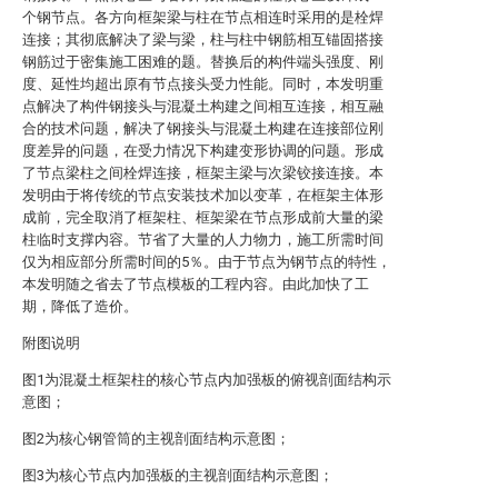
个钢节点。各方向框架梁与柱在节点相连时采用的是栓焊
连接；其彻底解决了梁与梁，柱与柱中钢筋相互锚固搭接
钢筋过于密集施工困难的题。替换后的构件端头强度、刚
度、延性均超出原有节点接头受力性能。同时，本发明重
点解决了构件钢接头与混凝土构建之间相互连接，相互融
合的技术问题，解决了钢接头与混凝土构建在连接部位刚
度差异的问题，在受力情况下构建变形协调的问题。形成
了节点梁柱之间栓焊连接，框架主梁与次梁铰接连接。本
发明由于将传统的节点安装技术加以变革，在框架主体形
成前，完全取消了框架柱、框架梁在节点形成前大量的梁
柱临时支撑内容。节省了大量的人力物力，施工所需时间
仅为相应部分所需时间的5％。由于节点为钢节点的特性，
本发明随之省去了节点模板的工程内容。由此加快了工
期，降低了造价。
附图说明
图1为混凝土框架柱的核心节点内加强板的俯视剖面结构示
意图；
图2为核心钢管筒的主视剖面结构示意图；
图3为核心节点内加强板的主视剖面结构示意图；