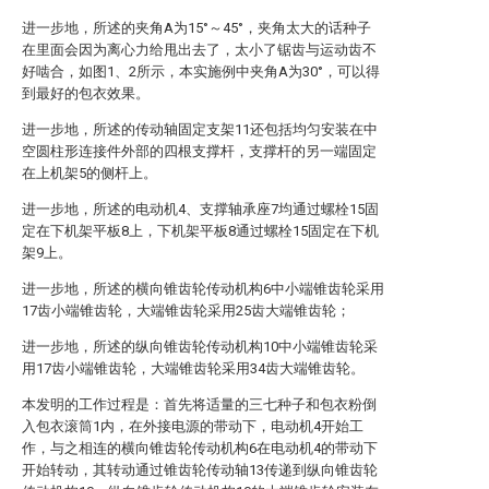
进一步地，所述的夹角A为15°～45°，夹角太大的话种子
在里面会因为离心力给甩出去了，太小了锯齿与运动齿不
好啮合，如图1、2所示，本实施例中夹角A为30°，可以得
到最好的包衣效果。
进一步地，所述的传动轴固定支架11还包括均匀安装在中
空圆柱形连接件外部的四根支撑杆，支撑杆的另一端固定
在上机架5的侧杆上。
进一步地，所述的电动机4、支撑轴承座7均通过螺栓15固
定在下机架平板8上，下机架平板8通过螺栓15固定在下机
架9上。
进一步地，所述的横向锥齿轮传动机构6中小端锥齿轮采用
17齿小端锥齿轮，大端锥齿轮采用25齿大端锥齿轮；
进一步地，所述的纵向锥齿轮传动机构10中小端锥齿轮采
用17齿小端锥齿轮，大端锥齿轮采用34齿大端锥齿轮。
本发明的工作过程是：首先将适量的三七种子和包衣粉倒
入包衣滚筒1内，在外接电源的带动下，电动机4开始工
作，与之相连的横向锥齿轮传动机构6在电动机4的带动下
开始转动，其转动通过锥齿轮传动轴13传递到纵向锥齿轮