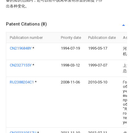
备的知识范围内，还可以在不脱离本发明宗旨的前提下作
出各种变化。
Patent Citations (8)
Publication number
Priority date
Publication date
Assi
CN2196848Y
*
1994-07-19
1995-05-17
河北
机械
CN2327155Y
*
1998-03-12
1999-07-07
上海
总公
RU2388204C1
*
2008-11-06
2010-05-10
Госу
обра
учре
высш
проф
обра
"Яро
госу
техн
унив
CN202310517U
*
2011-11-10
2012-07-11