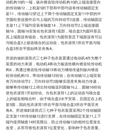
动机构10的一端，纵向锥齿轮传动机构10的上端连接竖向
的传动轴12，上机架5的下部和中部均设有传动轴固定支
架11，传动轴12穿过上下两个传动轴固定支架11中部的中
空圆柱形连接件后与上端的万向转动节2连接，传动轴固定
支架11上下端均安装有轴套14，万向转动节2上端连接圆
轴16，圆轴16安装在包衣滚筒1底部，啮合盘3为圆环形且
其上端面设有锯齿，包衣滚筒1为圆筒形且下端面设有可以
与啮合盘3上锯齿啮合的运动齿，包衣滚筒1所在平面与啮
合盘3所在平面始终呈夹角A。
所述的倾斜滚筒式三七种子包衣装置通过电动机4作为整个
装置的动力来源，电动机4将动力输送给横向锥齿轮传动机
构6，再通过锥齿轮传动轴13将动力继续传递到纵向锥齿
轮传动机构10，带动传动轴12转动；在传动轴12上端安装
有万向转动节2，万向转动节2能够实现变夹角动力传递，
能够将传动轴12上得出转动输送到圆轴16上，圆轴16转动
使包衣滚筒1开始转动。当包衣滚筒1上的运动齿与啮合盘
上的锯齿相啮合时，由于啮合盘3水平安装，且固定在上机
架5面，因此包衣滚筒1所在平面与啮合盘3所在平面呈夹
角A。所述倾斜滚筒式三七种子包衣装置采用2个传动轴固
定支架11对传动轴12进行支撑，在传动轴固定支架11上下
端均使用轴套14对其限位，防止传动轴12的相对位置发生
改变，从而导致包衣滚筒1位置变化，影响种子包衣质量。