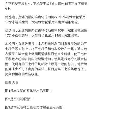
在下机架平板8上，下机架平板8通过螺栓15固定在下机架
9上。
优选地，所述的横向锥齿轮传动机构6中小端锥齿轮采用
17齿小端锥齿轮，大端锥齿轮采用25齿大端锥齿轮。
优选地，所述的纵向锥齿轮传动机构10中小端锥齿轮采用
17齿小端锥齿轮，大端锥齿轮采用34齿大端锥齿轮。
本发明的有益效果是：本发明通过利用斜盘圆筒转动为三
七种子添加包衣，将三七种子和包衣粉放在一起，通过包
衣滚筒在啮合盘上做圆周运动从而使自身转动，使三七种
子和包衣粉均在筒内做翻滚运动，使其进行充分的融合粘
附，使所有的三七种子均粘附上厚薄一致的包衣，对后续
的健康生长打下良好的基础，从而提高三七的药用价值，
提高种植者的经济收益。
附图说明
图1是本发明的整体结构示意图；
图2是图1的侧视图；
图3是本发明锥齿轮动力传递装置示意图；