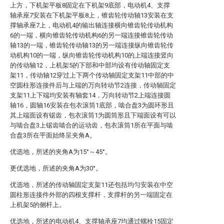
上方，下机架平板8固定在下机架9底部，电动机4、支撑
轴承座7安装在下机架平板8上，锥齿轮传动轴13安装在支
撑轴承座7上，电动机4的输出轴连接横向锥齿轮传动机构
6的一端，横向锥齿轮传动机构6的另一端连接锥齿轮传动
轴13的一端，锥齿轮传动轴13的另一端连接纵向锥齿轮传
动机构10的一端，纵向锥齿轮传动机构10的上端连接竖向
的传动轴12，上机架5的下部和中部均设有传动轴固定支
架11，传动轴12穿过上下两个传动轴固定支架11中部的中
空圆柱形连接件后与上端的万向转动节2连接，传动轴固定
支架11上下端均安装有轴套14，万向转动节2上端连接圆
轴16，圆轴16安装在包衣滚筒1底部，啮合盘3为圆环形且
其上端面设有锯齿，包衣滚筒1为圆筒形且下端面设有可以
与啮合盘3上锯齿啮合的运动齿，包衣滚筒1所在平面与啮
合盘3所在平面始终呈夹角A。
优选地，所述的夹角A为15°～45°。
更优选地，所述的夹角A为30°。
优选地，所述的传动轴固定支架11还包括均匀安装在中空
圆柱形连接件外部的四根支撑杆，支撑杆的另一端固定在
上机架5的侧杆上。
优选地，所述的电动机4、支撑轴承座7均通过螺栓15固定