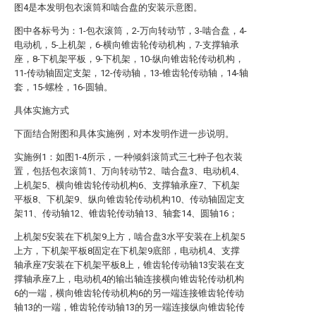
图4是本发明包衣滚筒和啮合盘的安装示意图。
图中各标号为：1-包衣滚筒，2-万向转动节，3-啮合盘，4-
电动机，5-上机架，6-横向锥齿轮传动机构，7-支撑轴承
座，8-下机架平板，9-下机架，10-纵向锥齿轮传动机构，
11-传动轴固定支架，12-传动轴，13-锥齿轮传动轴，14-轴
套，15-螺栓，16-圆轴。
具体实施方式
下面结合附图和具体实施例，对本发明作进一步说明。
实施例1：如图1-4所示，一种倾斜滚筒式三七种子包衣装
置，包括包衣滚筒1、万向转动节2、啮合盘3、电动机4、
上机架5、横向锥齿轮传动机构6、支撑轴承座7、下机架
平板8、下机架9、纵向锥齿轮传动机构10、传动轴固定支
架11、传动轴12、锥齿轮传动轴13、轴套14、圆轴16；
上机架5安装在下机架9上方，啮合盘3水平安装在上机架5
上方，下机架平板8固定在下机架9底部，电动机4、支撑
轴承座7安装在下机架平板8上，锥齿轮传动轴13安装在支
撑轴承座7上，电动机4的输出轴连接横向锥齿轮传动机构
6的一端，横向锥齿轮传动机构6的另一端连接锥齿轮传动
轴13的一端，锥齿轮传动轴13的另一端连接纵向锥齿轮传