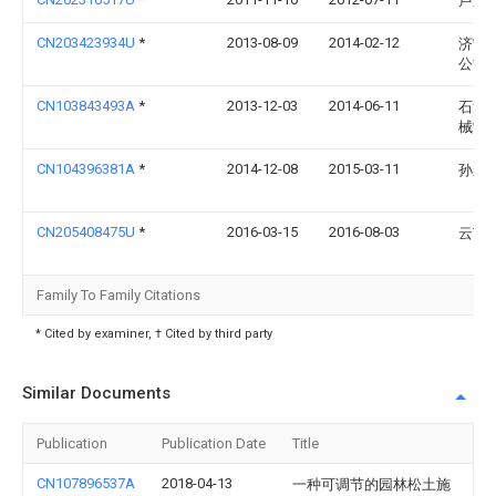
卢进
CN203423934U
*
2013-08-09
2014-02-12
济宁
公司
CN103843493A
*
2013-12-03
2014-06-11
石河
械制
CN104396381A
*
2014-12-08
2015-03-11
孙永
CN205408475U
*
2016-03-15
2016-08-03
云南
Family To Family Citations
* Cited by examiner, † Cited by third party
Similar Documents
Publication
Publication Date
Title
CN107896537A
2018-04-13
一种可调节的园林松土施