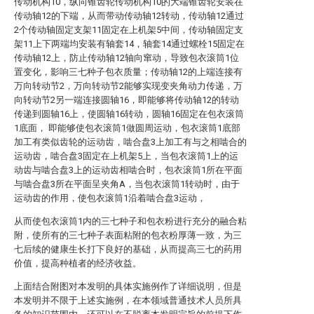
传动机构10，纵向锥齿轮传动机构10的大端锥齿轮安装在
传动轴12的下端，从而带动传动轴12转动，传动轴12通过
2个传动轴固定支架11固定在上机架5中间，传动轴固定支
架11上下两端均安装有轴套14，轴套14通过螺栓15固定在
传动轴12上，防止传动轴12轴向窜动，导致包衣滚筒1位
置变化，影响三七种子包衣质量；传动轴12的上端连接有
万向转动节2，万向转动节2能够实现变夹角动力传递，万
向转动节2另一端连接圆轴16，即能够将传动轴12的转动
传递到圆轴16上，使圆轴16转动，圆轴16固定在包衣滚筒
1底面， 即能够使包衣滚筒1做圆周运动，包衣滚筒1底部
加工有类似齿轮的运动齿，啮合盘3上加工有与之相啮合的
运动齿，啮合盘3固定在上机架5上，当包衣滚筒1上的运
动齿与啮合盘3上的运动齿相啮合时，包衣滚筒1所在平面
与啮合盘3所在平面呈夹角A，当包衣滚筒1转动时，由于
运动齿的作用，使包衣滚筒1沿着啮合盘3运动，
从而使包衣滚筒1内的三七种子和包衣粉进行充分的融合粘
附，使所有的三七种子表面粘附的包衣粉厚薄一致，为三
七后续的健康生长打下良好的基础，从而提高三七的药用
价值，提高种植者的经济收益。
上面结合附图对本发明的具体实施例作了详细说明，但是
本发明并不限于上述实施例，在本领域普通技术人员所具