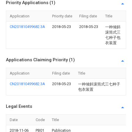
Priority Applications (1)
Application
Priority date
Filing date
Title
CN201810499682.3A
2018-05-23
2018-05-23
一种倾斜
滚筒式三
七种子包
衣装置
Applications Claiming Priority (1)
Application
Filing date
Title
CN201810499682.3A
2018-05-23
一种倾斜滚筒式三七种子
包衣装置
Legal Events
Date
Code
Title
2018-11-06
PB01
Publication