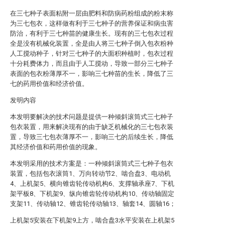
在三七种子表面粘附一层由肥料和防病药粉组成的粉末称
为三七包衣，这样做有利于三七种子的营养保证和病虫害
防治，有利于三七种苗的健康生长。现有的三七包衣过程
全是没有机械化装置，全是由人将三七种子倒入包衣粉种
人工搅动种子，针对三七种子的大面积种植时，包衣过程
十分耗费体力，而且由于人工搅动，导致一部分三七种子
表面的包衣粉薄厚不一，影响三七种苗的生长，降低了三
七的药用价值和经济价值。
发明内容
本发明要解决的技术问题是提供一种倾斜滚筒式三七种子
包衣装置，用来解决现有的由于缺乏机械化的三七包衣装
置，导致三七包衣薄厚不一，影响三七的后续生长，降低
其经济价值和药用价值的现象。
本发明采用的技术方案是：一种倾斜滚筒式三七种子包衣
装置，包括包衣滚筒1、万向转动节2、啮合盘3、电动机
4、上机架5、横向锥齿轮传动机构6、支撑轴承座7、下机
架平板8、下机架9、纵向锥齿轮传动机构10、传动轴固定
支架11、传动轴12、锥齿轮传动轴13、轴套14、圆轴16；
上机架5安装在下机架9上方，啮合盘3水平安装在上机架5