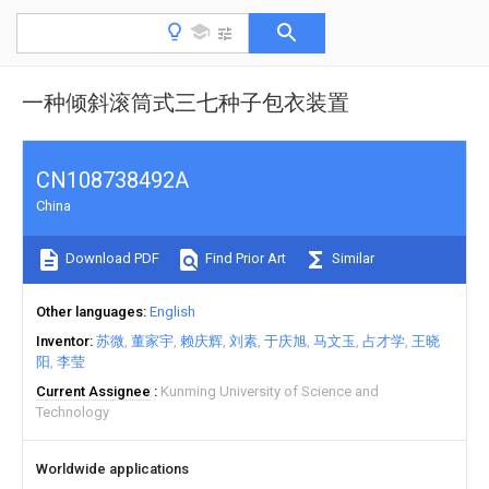
一种倾斜滚筒式三七种子包衣装置
CN108738492A
China
Download PDF
Find Prior Art
Similar
Other languages
English
Inventor
苏微
董家宇
赖庆辉
刘素
于庆旭
马文玉
占才学
王晓
阳
李莹
Current Assignee
Kunming University of Science and
Technology
Worldwide applications