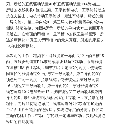
刃。所述的直线驱动装置A8和直线驱动装置B14为电缸。
所述的收线机构6包括支架、工字轮和电机，工字轮转动连
接在支架上，电机带动工字轮以一定速率转动。所述的第
一导向轮2、第二导向轮3、第三导向轮4和第四导向轮5与
侧板1转动连接。如图4所示，所述的导向块12上表面开有
贯通左、右端面的凹槽15，且凹槽15的截面呈半圆形，所
述的摩擦块13宽度大于凹槽15的最大宽度。所述的摩擦块
13为橡胶摩擦块。
本发明的工作工程如下：将线缆置于导向块12上的凹槽15
内，直线驱动装置B14带动摩擦块13向下移动，限制线缆
在凹槽15内自由移动，调节刀片固定座7的高度，使线缆
同直径的线缆通道9中心与第一导向轮2、第二导向轮3的
顶点处在同一高度，拉动线缆，使线缆先后穿过导向管
16，绕过第三导向轮4、第一导向轮2、穿过线缆通道9、
线芯通道10和电加热环17，接着绕过第二导向轮3和第四
导向轮5，最后缠绕在收线机构6的工字轮上，在拉动的过
程中，刀片11切割绝缘层，线缆通道9和线芯通道10处的
台阶面阻挡分割后的绝缘层，实现绝缘层的分离，收线装
置6的电机工作，带动工字轮以一定速率转动，实现线缆绝
缘层的自动剥离。