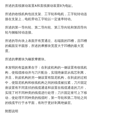
所述的直线驱动装置A和直线驱动装置B为电缸。
所述的收线机构包括支架、工字轮和电机，工字轮转动连
接在支架上，电机带动工字轮以一定速率转动。
所述的第一导向轮、第二导向轮、第三导向轮和第四导向
轮与侧板转动连接。
所述的导向块上表面开有贯通左、右端面的凹槽，且凹槽
的截面呈半圆形，所述的摩擦块宽度大于凹槽的最大宽
度。
所述的摩擦块为橡胶摩擦块。
本发明的有益效果在于：在剥皮机构的一侧设置有收线机
构，使线缆移动并与刀片配合，实现绝缘层从线芯剥离，
并且，剥皮机构的另一侧设置有阻尼机构，在剥皮的过程
中，使阻尼机构和收线机构之间的线缆被拉紧，刀片固定
座设置有不同直径的线缆通道和设置在线缆通道的刀片，
实现了对不同种类的线缆进行处理；刀片固定座可上下移
动，使处理不同种类的线缆时，第一导轮和第二导轮之间
的线缆平行于水平面，有利于更好剥离绝缘层。
附图说明