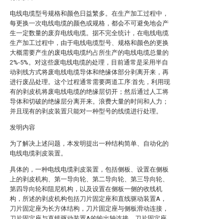
电线电缆型号规格和颜色日益繁多。在生产加工过程中，
每更换一次电线电缆的颜色或规格，都会不可避免地会产
生一定数量的废弃电线电缆。据不完全统计，在电线电缆
生产加工过程中，由于电线电缆型号、规格和颜色的更换
大概需要产生的废电线电缆约占所生产的电线电缆总量的
2%-5%。对这些废电线电缆的处理，目前通常是采用半自
动剥线方式将废电线电缆导体和绝缘体部分剥离开来，再
进行废品处理。这个过程通常需要两道工序:首先，利用现
有的剥皮机将废电线电缆的绝缘层切开；然后通过人工将
导体和切破的绝缘层分离开来。浪费大量的时间和人力；
并且现有的剥皮装置只能对一种型号的线缆进行处理。
发明内容
为了解决上述问题，本发明提出一种结构简单、自动化的
电线电缆剥皮装置。
具体的，一种电线电缆剥皮装置，包括侧板、设置在侧板
上的剥皮机构、第一导向轮、第二导向轮、第三导向轮、
第四导向轮和阻尼机构，以及设置在侧板一侧的收线机
构，所述的剥皮机构包括刀片固定座和直线驱动装置A，
刀片固定座为长方体结构，刀片固定座与侧板滑动连接，
刀片固定座与直线驱动装置A的输出轴连接，刀片固定座