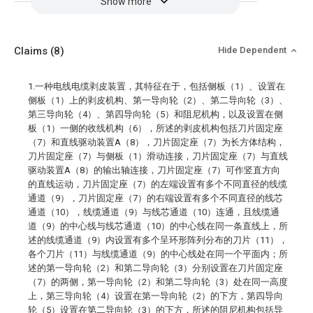
Show more
Claims
(8)
Hide Dependent
1.一种电线电缆剥皮装置，其特征在于，包括侧板（1）、设置在
侧板（1）上的剥皮机构、第一导向轮（2）、第二导向轮（3）、
第三导向轮（4）、第四导向轮（5）和阻尼机构，以及设置在侧
板（1）一侧的收线机构（6），所述的剥皮机构包括刀片固定座
（7）和直线驱动装置A（8），刀片固定座（7）为长方体结构，
刀片固定座（7）与侧板（1）滑动连接，刀片固定座（7）与直线
驱动装置A（8）的输出轴连接，刀片固定座（7）可作竖直方向
的直线运动，刀片固定座（7）的左端设置有多个不同直径的线缆
通道（9），刀片固定座（7）的右端设置有多个不同直径的线芯
通道（10），线缆通道（9）与线芯通道（10）连通，且线缆通
道（9）的中心线与线芯通道（10）的中心线在同一条直线上，所
述的线缆通道（9）内设置有多个呈环形阵列分布的刀片（11），
各个刀片（11）与线缆通道（9）的中心线处在同一个平面内；所
述的第一导向轮（2）和第二导向轮（3）分别设置在刀片固定座
（7）的两侧，第一导向轮（2）和第二导向轮（3）处在同一高度
上，第三导向轮（4）设置在第一导向轮（2）的下方，第四导向
轮（5）设置在第二导向轮（3）的下方，所述的阻尼机构包括导