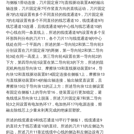
与侧板1滑动连接，刀片固定座7与直线驱动装置A8的输出
轴连接，刀片固定座7可作竖直方向的直线运动，刀片固定
座7的左端设置有多个不同直径的线缆通道9，刀片固定座
7的右端设置有多个不同直径的线芯通道10，线缆通道9与
线芯通道10连通，且线缆通道9的中心线与线芯通道10的
中心线在同一条直线上，所述的线缆通道9内设置有多个呈
环形阵列分布的刀片11，各个刀片11与线缆通道9的中心
线处在同一个平面内；所述的第一导向轮2和第二导向轮3
分别设置在刀片固定座7的两侧，第一导向轮2和第二导向
轮3处在同一高度上，第三导向轮4设置在第一导向轮2的
下方，第四导向轮5设置在第二导向轮3的下方，所述的阻
尼机构包括导向块12、摩擦块13和直线驱动装置B14，导
向块12和直线驱动装置B14固定连接在侧板1上，摩擦块13
与直线驱动装置B14的输出轴连接，输出轴竖直设置，且
摩擦块13位于导向块12的正上方；所述导向块12左侧设置
有固定在侧板1上的导向管16，使装置运行更加稳定，避
免线缆从导向块12上脱落，所述刀片固定座7和第二导向
轮3之间设置有电加热环17，电加热环17与电源连接，熔
融去除线芯上少量未剥离完成的绝缘层塑胶。
所述的线缆通道9和线芯通道10平行于侧板1，线缆通道9
的直径大于线芯通道10的直径。所述的刀片11的左侧边为
斜边，所述刀片11靠近线缆中心线的侧边和左侧边设有刀