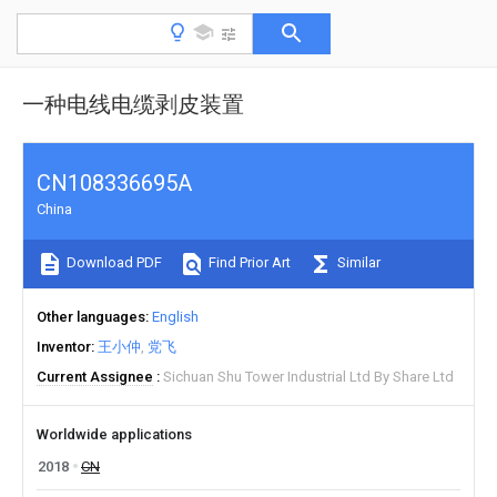
一种电线电缆剥皮装置
CN108336695A
China
Download PDF
Find Prior Art
Similar
Other languages
English
Inventor
王小仲
党飞
Current Assignee
Sichuan Shu Tower Industrial Ltd By Share Ltd
Worldwide applications
2018
CN