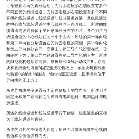
可作竖直方向的直线运动，刀片固定座的左端设置有多个
不同直径的线缆通道，刀片固定座的右端设置有多个不同
直径的线芯通道，线缆通道与线芯通道连通，且线缆通道
的中心线与线芯通道的中心线在同一条直线上，所述的线
缆通道内设置有多个呈环形阵列分布的刀片，各个刀片与
线缆通道的中心线处在同一个平面内；所述的第一导向轮
和第二导向轮分别设置在刀片固定座的两侧，第一导向轮
和第二导向轮处在同一高度上，第三导向轮设置在第一导
向轮的下方，第四导向轮设置在第二导向轮的下方，所述
的阻尼机构包括导向块、摩擦块和直线驱动装置B，导向
块和直线驱动装置B固定连接在侧板上，摩擦块与直线驱
动装置B的输出轴连接，输出轴竖直设置，且摩擦块位于
导向块的正上方；
所述导向块左侧设置有固定在侧板上的导向管，所述刀片
固定座和第二导向轮之间设置有电加热环，电加热环与电
源连接。
所述的线缆通道和线芯通道平行于侧板，线缆通道的直径
大于线芯通道的直径。
所述的刀片的左侧边为斜边，所述刀片靠近线缆中心线的
侧边和左侧边设有刀刃。