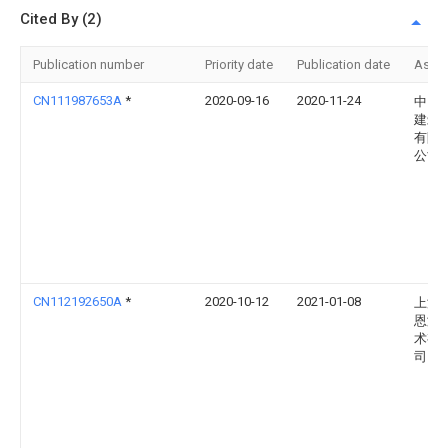
Cited By (2)
Publication number
Priority date
Publication date
Assi
CN111987653A
*
2020-09-16
2020-11-24
中国
建筑
有限
公司
CN112192650A
*
2020-10-12
2021-01-08
上海
恩激
术有
司