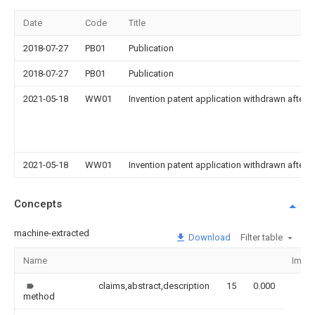
Date
Code
Title
2018-07-27
PB01
Publication
2018-07-27
PB01
Publication
2021-05-18
WW01
Invention patent application withdrawn after p
2021-05-18
WW01
Invention patent application withdrawn after p
Concepts
machine-extracted
Download
Filter table
Name
Imag
claims,abstract,description
15
0.000
method