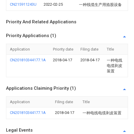
CN215911243U
2022-02-25
一种线缆生产用捻股设备
Priority And Related Applications
Priority Applications (1)
Application
Priority date
Filing date
Title
CN201810344177.1A
2018-04-17
2018-04-17
一种电线
电缆剥皮
装置
Applications Claiming Priority (1)
Application
Filing date
Title
CN201810344177.1A
2018-04-17
一种电线电缆剥皮装置
Legal Events