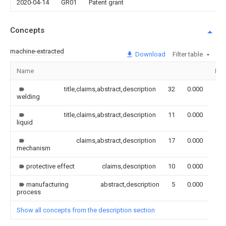
2020-04-14
GR01
Patent grant
Concepts
machine-extracted
Download
Filter table
Name
Ima
title,claims,abstract,description
32
0.000
welding
title,claims,abstract,description
11
0.000
liquid
claims,abstract,description
17
0.000
mechanism
protective effect
claims,description
10
0.000
manufacturing
abstract,description
5
0.000
process
Show all concepts from the description section