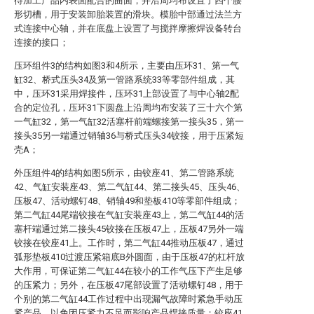
待加工产品内表面配合的曲面，并沿周均布设置了四个腰
形切槽，用于安装卸胎装置的滑块。模胎中部通过法兰方
式连接中心轴，并在底盘上设置了与搅拌摩擦焊设备转台
连接的接口；
压环组件3的结构如图3和4所示，主要由压环31、第一气
缸32、桥式压头34及第一管路系统33等零部件组成，其
中，压环31采用焊接件，压环31上部设置了与中心轴2配
合的定位孔，压环31下圆盘上沿周均布安装了三十六个第
一气缸32，第一气缸32活塞杆前端螺接第一接头35，第一
接头35另一端通过销轴36与桥式压头34铰接，用于压紧短
壳A；
外压组件4的结构如图5所示，由铰座41、第二管路系统
42、气缸安装座43、第二气缸44、第二接头45、压头46、
压板47、活动螺钉48、销轴49和垫板410等零部件组成；
第二气缸44尾端铰接在气缸安装座43上，第二气缸44的活
塞杆端通过第二接头45铰接在压板47上，压板47另外一端
铰接在铰座41上。工作时，第二气缸44推动压板47，通过
弧形垫板410过渡压紧箱底B外圆面，由于压板47的杠杆放
大作用，可保证第二气缸44在较小的工作气压下产生足够
的压紧力；另外，在压板47尾部设置了活动螺钉48，用于
个别的第二气缸44工作过程中出现漏气故障时紧急手动压
紧产品，以免因压紧力不足而影响产品焊接质量；铰座41