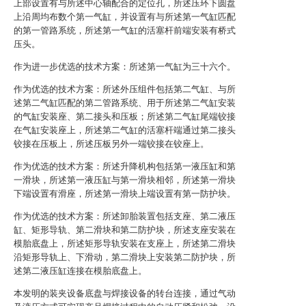
上部设置有与所述中心轴配合的定位孔，所述压环下圆盘
上沿周均布数个第一气缸，并设置有与所述第一气缸匹配
的第一管路系统，所述第一气缸的活塞杆前端安装有桥式
压头。
作为进一步优选的技术方案：所述第一气缸为三十六个。
作为优选的技术方案：所述外压组件包括第二气缸、与所
述第二气缸匹配的第二管路系统、用于所述第二气缸安装
的气缸安装座、第二接头和压板；所述第二气缸尾端铰接
在气缸安装座上，所述第二气缸的活塞杆端通过第二接头
铰接在压板上，所述压板另外一端铰接在铰座上。
作为优选的技术方案：所述升降机构包括第一液压缸和第
一滑块，所述第一液压缸与第一滑块相邻，所述第一滑块
下端设置有滑座，所述第一滑块上端设置有第一防护块。
作为优选的技术方案：所述卸胎装置包括支座、第二液压
缸、矩形导轨、第二滑块和第二防护块，所述支座安装在
模胎底盘上，所述矩形导轨安装在支座上，所述第二滑块
沿矩形导轨上、下滑动，第二滑块上安装第二防护块，所
述第二液压缸连接在模胎底盘上。
本发明的装夹设备底盘与焊接设备的转台连接，通过气动