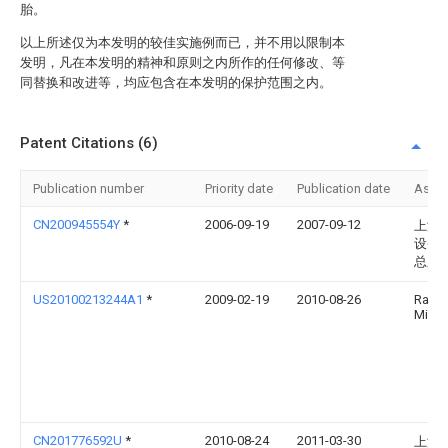
胎。
以上所述仅为本发明的较佳实施例而已，并不用以限制本
发明，凡在本发明的精神和原则之内所作的任何修改、等
同替换和改进等，均应包含在本发明的保护范围之内。
Patent Citations (6)
Publication number
Priority date
Publication date
Assi
CN200945554Y
*
2006-09-19
2007-09-12
上海
设备
总厂
US20100213244A1
*
2009-02-19
2010-08-26
Ray
Mirye
CN201776592U
*
2010-08-24
2011-03-30
上海