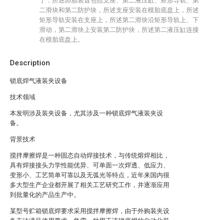
于：所述卸胎装置包括支座、第二液压缸、矩形导轨、第
二滑块和第二防护块，所述支座安装在模胎底盘上，所述
矩形导轨安装在支座上，所述第二滑块沿矩形导轨上、下
滑动，第二滑块上安装第二防护块，所述第二液压缸连接
在模胎底盘上。
Description
锁底焊气液装夹设备
技术领域
本发明涉及装夹设备，尤其涉及一种锁底焊气液装夹设
备。
背景技术
搅拌摩擦焊是一种固态自动焊接技术，与传统熔焊相比，
具有焊接接头力学性能优异、可单面一次焊透、低应力、
变形小、工艺简单可靠以及无弧光等特点，近年来国内很
多大型生产企业都开展了相关工艺研究工作，并逐渐应用
到批量化的产品生产中。
某型号贮箱锁底焊要求采用搅拌摩擦焊，由于外购装夹设