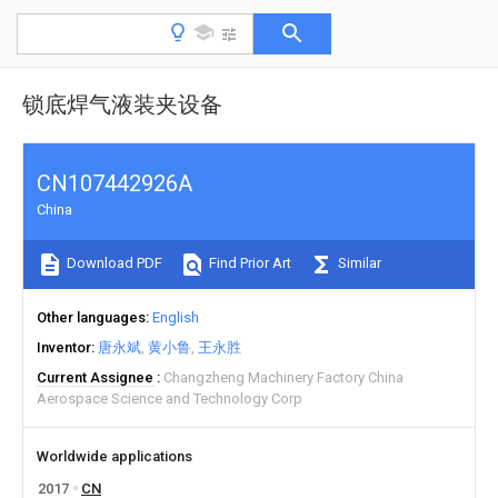
锁底焊气液装夹设备
CN107442926A
China
Download PDF
Find Prior Art
Similar
Other languages
English
Inventor
唐永斌
黄小鲁
王永胜
Current Assignee
Changzheng Machinery Factory China
Aerospace Science and Technology Corp
Worldwide applications
2017
CN