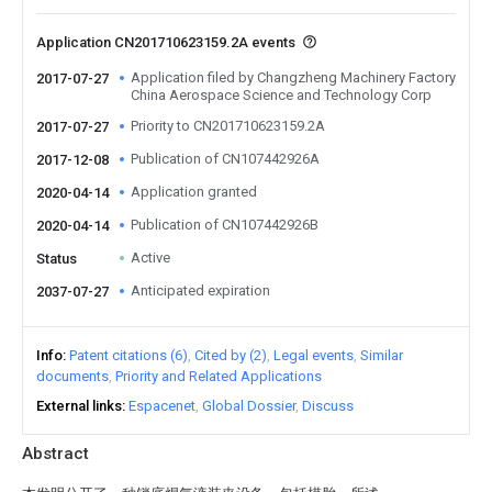
Application CN201710623159.2A events
Application filed by Changzheng Machinery Factory
2017-07-27
China Aerospace Science and Technology Corp
Priority to CN201710623159.2A
2017-07-27
Publication of CN107442926A
2017-12-08
Application granted
2020-04-14
Publication of CN107442926B
2020-04-14
Active
Status
Anticipated expiration
2037-07-27
Info
Patent citations (6)
Cited by (2)
Legal events
Similar
documents
Priority and Related Applications
External links
Espacenet
Global Dossier
Discuss
Abstract