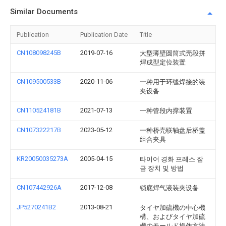
Similar Documents
Publication
Publication Date
Title
CN108098245B
2019-07-16
大型薄壁圆筒式壳段拼
焊成型定位装置
CN109500533B
2020-11-06
一种用于环缝焊接的装
夹设备
CN110524181B
2021-07-13
一种管段内撑装置
CN107322217B
2023-05-12
一种桥壳联轴盘后桥盖
组合夹具
KR20050035273A
2005-04-15
타이어 경화 프레스 잠
금 장치 및 방법
CN107442926A
2017-12-08
锁底焊气液装夹设备
JP5270241B2
2013-08-21
タイヤ加硫機の中心機
構、およびタイヤ加硫
機のモールド操作方法