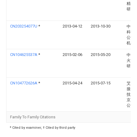
精密
研究
CN203254077U
*
2013-04-12
2013-10-30
中国
科技
公司
机械
CN104625537A
*
2015-02-06
2015-05-20
中国
火箭
研究
CN104772626A
*
2015-04-24
2015-07-15
艾美
接自
技术(
京)有
公司
Family To Family Citations
* Cited by examiner, † Cited by third party