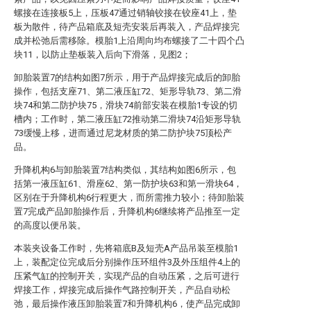
螺接在连接板5上，压板47通过销轴铰接在铰座41上，垫
板为散件，待产品箱底及短壳安装后再装入，产品焊接完
成并松弛后需移除。模胎1上沿周向均布螺接了二十四个凸
块11，以防止垫板装入后向下滑落，见图2；
卸胎装置7的结构如图7所示，用于产品焊接完成后的卸胎
操作，包括支座71、第二液压缸72、矩形导轨73、第二滑
块74和第二防护块75，滑块74前部安装在模胎1专设的切
槽内；工作时，第二液压缸72推动第二滑块74沿矩形导轨
73缓慢上移，进而通过尼龙材质的第二防护块75顶松产
品。
升降机构6与卸胎装置7结构类似，其结构如图6所示，包
括第一液压缸61、滑座62、第一防护块63和第一滑块64，
区别在于升降机构6行程更大，而所需推力较小；待卸胎装
置7完成产品卸胎操作后，升降机构6继续将产品推至一定
的高度以便吊装。
本装夹设备工作时，先将箱底B及短壳A产品吊装至模胎1
上，装配定位完成后分别操作压环组件3及外压组件4上的
压紧气缸的控制开关，实现产品的自动压紧，之后可进行
焊接工作，焊接完成后操作气路控制开关，产品自动松
弛，最后操作液压卸胎装置7和升降机构6，使产品完成卸