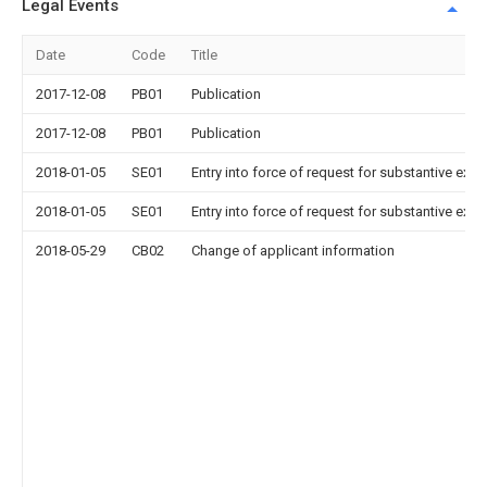
Legal Events
Date
Code
Title
2017-12-08
PB01
Publication
2017-12-08
PB01
Publication
2018-01-05
SE01
Entry into force of request for substantive exa
2018-01-05
SE01
Entry into force of request for substantive exa
2018-05-29
CB02
Change of applicant information