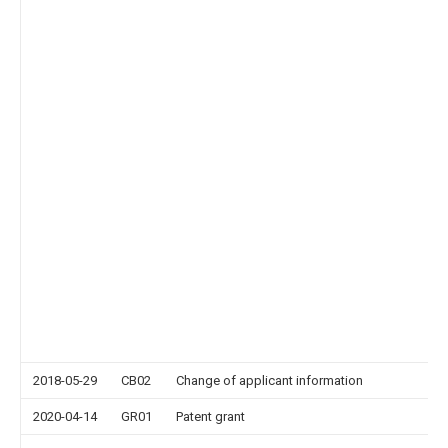
2018-05-29
CB02
Change of applicant information
2020-04-14
GR01
Patent grant