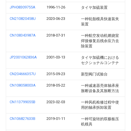
JPH08309755A
1996-11-26
タイヤ加硫装置
CN210820458U
2020-06-23
一种轮胎模具快速装夹
装置
CN108343987A
2018-07-31
一种航空发动机燃烧室
焊接修复后残余应力去
除装置
JP2001062836A
2001-03-13
タイヤ加硫機における
セクショナルコンテナ
CN204666357U
2015-09-23
新型阀门试验台
CN108058003A
2018-05-22
一种减速器壳体轴承座
胀断设备及其胀断方法
CN113799055B
2023-02-03
一种风机检修过程中使
用的轴承拆卸装置
CN106827633B
2019-01-11
一种可旋转的双极板压
机模具