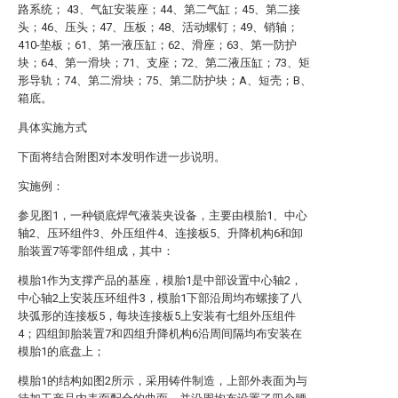
路系统； 43、气缸安装座；44、第二气缸；45、第二接
头；46、压头；47、压板；48、活动螺钉；49、销轴；
410-垫板；61、第一液压缸；62、滑座；63、第一防护
块；64、第一滑块；71、支座；72、第二液压缸；73、矩
形导轨；74、第二滑块；75、第二防护块；A、短壳；B、
箱底。
具体实施方式
下面将结合附图对本发明作进一步说明。
实施例：
参见图1，一种锁底焊气液装夹设备，主要由模胎1、中心
轴2、压环组件3、外压组件4、连接板5、升降机构6和卸
胎装置7等零部件组成，其中：
模胎1作为支撑产品的基座，模胎1是中部设置中心轴2，
中心轴2上安装压环组件3，模胎1下部沿周均布螺接了八
块弧形的连接板5，每块连接板5上安装有七组外压组件
4；四组卸胎装置7和四组升降机构6沿周间隔均布安装在
模胎1的底盘上；
模胎1的结构如图2所示，采用铸件制造，上部外表面为与