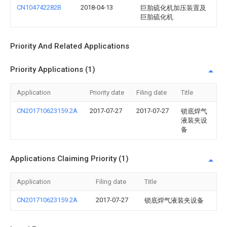
CN104742282B
2018-04-13
巨胎硫化机加压装置及
巨胎硫化机
Priority And Related Applications
Priority Applications (1)
Application
Priority date
Filing date
Title
CN201710623159.2A
2017-07-27
2017-07-27
锁底焊气
液装夹设
备
Applications Claiming Priority (1)
Application
Filing date
Title
CN201710623159.2A
2017-07-27
锁底焊气液装夹设备